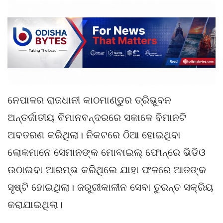
ନେପାଳର ରାଜଧାନୀ କାଠମାଣ୍ଡୁର ତ୍ରିଭୁବନ
ଅନ୍ତର୍ଜାତୀୟ ବିମାନବନ୍ଦରରେ ସକାଳେ ବିମାନଟି
ଅବତରଣ କରିଥିଲା। ନିକଟରେ ଠିଆ ହୋଇଥିବା
ଲୋକମାନେ ସେମାନଙ୍କ ମୋବାଇଲ୍ ଫୋନ୍‌ରେ ଭିଡିଓ
ଉଠାଇବା ଆରମ୍ଭ କରିଥିଲେ ଯାହା ଫଳରେ ଆତଙ୍କ
ସୃଷ୍ଟି ହୋଇଥିଲା। ଜରୁରୀକାଳୀନ ସେବା ତୁରନ୍ତ ସକ୍ରିୟ
କରାଯାଇଥିଲା।