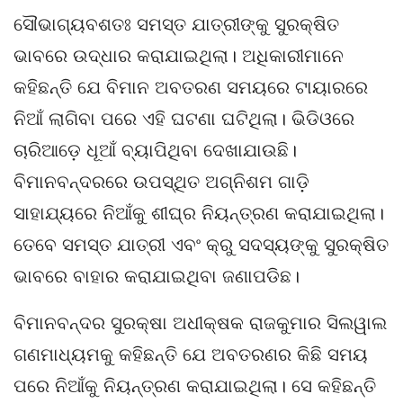
ସୌଭାଗ୍ୟବଶତଃ ସମସ୍ତ ଯାତ୍ରୀଙ୍କୁ ସୁରକ୍ଷିତ
ଭାବରେ ଉଦ୍ଧାର କରାଯାଇଥିଲା। ଅଧିକାରୀମାନେ
କହିଛନ୍ତି ଯେ ବିମାନ ଅବତରଣ ସମୟରେ ଟାୟାରରେ
ନିଆଁ ଲାଗିବା ପରେ ଏହି ଘଟଣା ଘଟିଥିଲା। ଭିଡିଓରେ
ଚାରିଆଡ଼େ ଧୂଆଁ ବ୍ୟାପିଥିବା ଦେଖାଯାଉଛି।
ବିମାନବନ୍ଦରରେ ଉପସ୍ଥିତ ଅଗ୍ନିଶମ ଗାଡ଼ି
ସାହାଯ୍ୟରେ ନିଆଁକୁ ଶୀଘ୍ର ନିୟନ୍ତ୍ରଣ କରାଯାଇଥିଲା।
ତେବେ ସମସ୍ତ ଯାତ୍ରୀ ଏବଂ କ୍ରୁ ସଦସ୍ୟଙ୍କୁ ସୁରକ୍ଷିତ
ଭାବରେ ବାହାର କରାଯାଇଥିବା ଜଣାପଡିଛ।
ବିମାନବନ୍ଦର ସୁରକ୍ଷା ଅଧୀକ୍ଷକ ରାଜକୁମାର ସିଲୱାଲ
ଗଣମାଧ୍ୟମକୁ କହିଛନ୍ତି ଯେ ଅବତରଣର କିଛି ସମୟ
ପରେ ନିଆଁକୁ ନିୟନ୍ତ୍ରଣ କରାଯାଇଥିଲା। ସେ କହିଛନ୍ତି