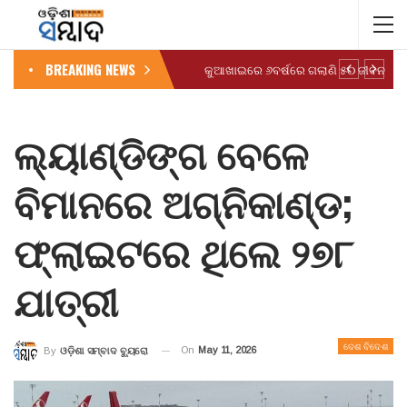
BREAKING NEWS
କୁଆଖାଇରେ ୬ବର୍ଷରେ ଗଲାଣି ୫୦ ଜୀବନ
ଲ୍ୟାଣ୍ଡିଙ୍ଗ ବେଳେ
ବିମାନରେ ଅଗ୍ନିକାଣ୍ଡ;
ଫ୍ଲାଇଟରେ ଥିଲେ ୨୭୮
ଯାତ୍ରୀ
ଦେଶ ବିଦେଶ
On
May 11, 2026
By
ଓଡ଼ିଶା ସମ୍ବାଦ ବ୍ୟୁରୋ