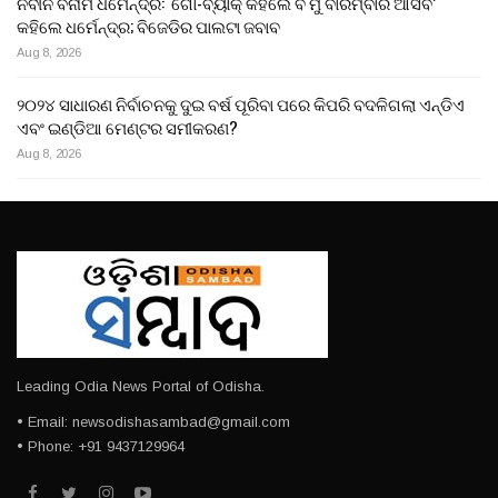
ନବୀନ ବନାମ ଧର୍ମେନ୍ଦ୍ର: ‘ଗୋ-ବ୍ୟାକ୍ କହିଲେ ବି ମୁଁ ବାରମ୍ବାର ଆସିବି’
କହିଲେ ଧର୍ମେନ୍ଦ୍ର; ବିଜେଡିର ପାଲଟା ଜବାବ
Aug 8, 2026
୨୦୨୪ ସାଧାରଣ ନିର୍ବାଚନକୁ ଦୁଇ ବର୍ଷ ପୂରିବା ପରେ କିପରି ବଦଳିଗଲା ଏନ୍‌ଡିଏ
ଏବଂ ଇଣ୍ଡିଆ ମେଣ୍ଟର ସମୀକରଣ?
Aug 8, 2026
Leading Odia News Portal of Odisha.
• Email: newsodishasambad@gmail.com
• Phone: +91 9437129964