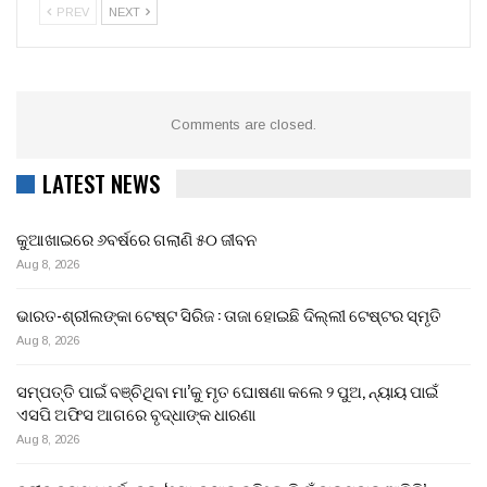
PREV
NEXT
Comments are closed.
LATEST NEWS
କୁଆଖାଇରେ ୬ବର୍ଷରେ ଗଲାଣି ୫୦ ଜୀବନ
Aug 8, 2026
ଭାରତ-ଶ୍ରୀଲଙ୍କା ଟେଷ୍ଟ ସିରିଜ : ତାଜା ହୋଇଛି ଦିଲ୍ଲୀ ଟେଷ୍ଟର ସ୍ମୃତି
Aug 8, 2026
ସମ୍ପତ୍ତି ପାଇଁ ବଞ୍ଚିଥିବା ମା’କୁ ମୃତ ଘୋଷଣା କଲେ ୨ ପୁଅ, ନ୍ୟାୟ ପାଇଁ
ଏସପି ଅଫିସ ଆଗରେ ବୃଦ୍ଧାଙ୍କ ଧାରଣା
Aug 8, 2026