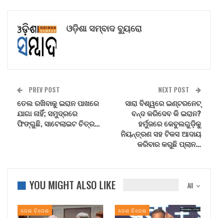
ଓଡ଼ିଶା ସମ୍ବାଦ ବ୍ୟୁରୋ
PREV POST
NEXT POST
ତେଲ ରଖିବାକୁ ଇରାନ ପାଖରେ
ସାରା ବିଶ୍ୱରେ ଇଣ୍ଟରନେଟ୍
ଯାଗା ନାହିଁ; ସମୁଦ୍ରରେ
ବନ୍ଦ କରିଦେବ କି ଇରାନ?
ଫିଙ୍ଗୁଛି, ସାଟେଲାଇଟ ଚିତ୍ର…
ହର୍ମୁଜରେ କେବୁଲଗୁଡ଼ିକୁ
ନିୟନ୍ତ୍ରଣ ସହ ଟିକସ ଆଦାୟ
କରିବାର କରୁଛି ପ୍ଲାନ…
YOU MIGHT ALSO LIKE
All
ଦେଶ ବିଦେଶ
ଦେଶ ବିଦେଶ