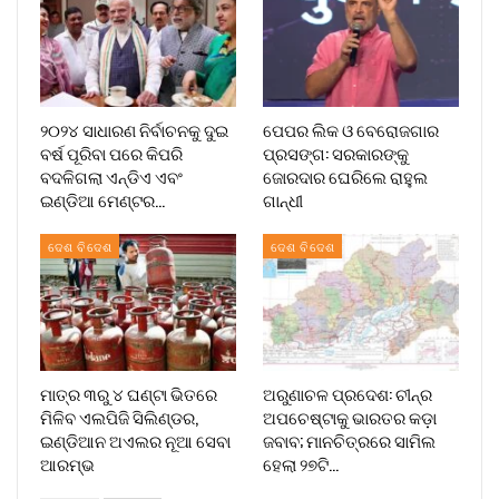
୨୦୨୪ ସାଧାରଣ ନିର୍ବାଚନକୁ ଦୁଇ
ପେପର ଲିକ ଓ ବେରୋଜଗାର
ବର୍ଷ ପୂରିବା ପରେ କିପରି
ପ୍ରସଙ୍ଗ: ସରକାରଙ୍କୁ
ବଦଳିଗଲା ଏନ୍‌ଡିଏ ଏବଂ
ଜୋରଦାର ଘେରିଲେ ରାହୁଲ
ଇଣ୍ଡିଆ ମେଣ୍ଟର…
ଗାନ୍ଧୀ
ଦେଶ ବିଦେଶ
ଦେଶ ବିଦେଶ
ମାତ୍ର ୩ରୁ ୪ ଘଣ୍ଟା ଭିତରେ
ଅରୁଣାଚଳ ପ୍ରଦେଶ: ଚୀନ୍‌ର
ମିଳିବ ଏଲପିଜି ସିଲିଣ୍ଡର,
ଅପଚେଷ୍ଟାକୁ ଭାରତର କଡ଼ା
ଇଣ୍ଡିଆନ ଅଏଲର ନୂଆ ସେବା
ଜବାବ; ମାନଚିତ୍ରରେ ସାମିଲ
ଆରମ୍ଭ
ହେଲା ୨୭ଟି…