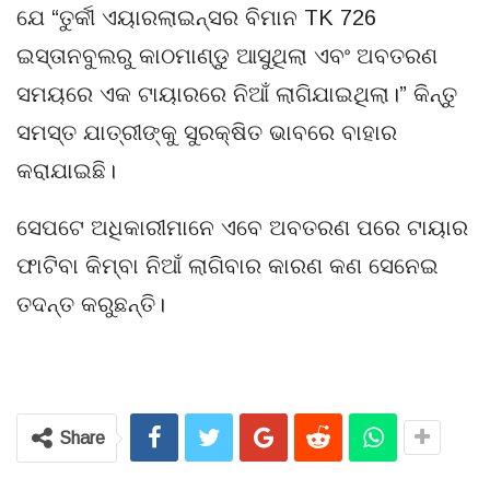
ଯେ “ତୁର୍କୀ ଏୟାରଲାଇନ୍ସର ବିମାନ TK 726
ଇସ୍ତାନବୁଲରୁ କାଠମାଣ୍ଡୁ ଆସୁଥିଲା ଏବଂ ଅବତରଣ
ସମୟରେ ଏକ ଟାୟାରରେ ନିଆଁ ଲାଗିଯାଇଥିଲା।” କିନ୍ତୁ
ସମସ୍ତ ଯାତ୍ରୀଙ୍କୁ ସୁରକ୍ଷିତ ଭାବରେ ବାହାର
କରାଯାଇଛି।
ସେପଟେ ଅଧିକାରୀମାନେ ଏବେ ଅବତରଣ ପରେ ଟାୟାର
ଫାଟିବା କିମ୍ବା ନିଆଁ ଲାଗିବାର କାରଣ କଣ ସେନେଇ
ତଦନ୍ତ କରୁଛନ୍ତି।
Share