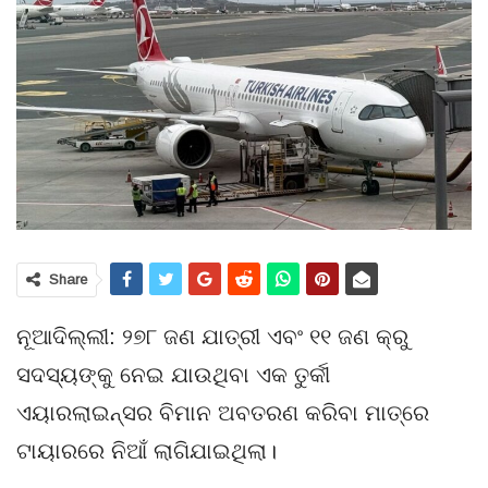
Share
ନୂଆଦିଲ୍ଲୀ: ୨୭୮ ଜଣ ଯାତ୍ରୀ ଏବଂ ୧୧ ଜଣ କ୍ରୁ
ସଦସ୍ୟଙ୍କୁ ନେଇ ଯାଉଥିବା ଏକ ତୁର୍କୀ
ଏୟାରଲାଇନ୍ସର ବିମାନ ଅବତରଣ କରିବା ମାତ୍ରେ
ଟାୟାରରେ ନିଆଁ ଲାଗିଯାଇଥିଲା।