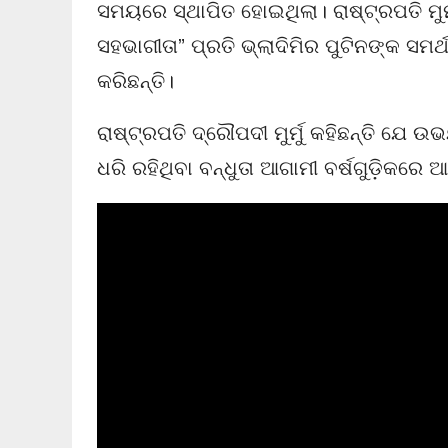
ସମୟରେ ସ୍ଥାପିତ ହୋଇଥିଲା। ରାଷ୍ଟ୍ରପତି ମୁର
ସହଭାଗୀତା” ପ୍ରତି ଭ୍ଲାଦିମିର ପୁଟିନଙ୍କ ସମର
କରିଛନ୍ତି।
ରାଷ୍ଟ୍ରପତି ଦ୍ରୌପଦୀ ମୁର୍ମୁ କହିଛନ୍ତି ଯେ 
ଧରି ରହିଥିବା ବନ୍ଧୁତା ଆଗାମୀ ବର୍ଷଗୁଡ଼ିକରେ 