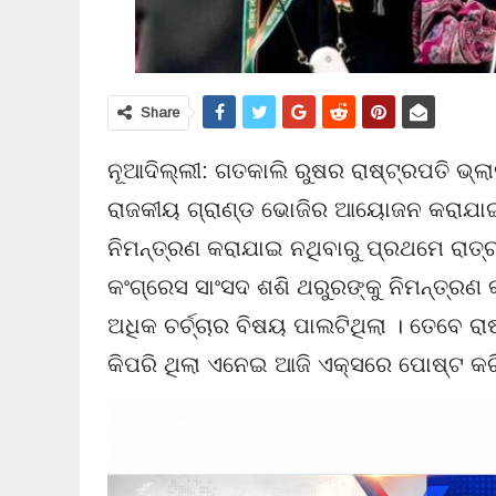
Share
ନୂଆଦିଲ୍ଲୀ: ଗତକାଲି ରୁଷର ରାଷ୍ଟ୍ରପତି ଭ୍
ରାଜକୀୟ ଗ୍ରାଣ୍ଡ ଭୋଜିର ଆୟୋଜନ କରାଯାଇ
ନିମନ୍ତ୍ରଣ କରାଯାଇ ନଥିବାରୁ ପ୍ରଥମେ ରା
କଂଗ୍ରେସ ସାଂସଦ ଶଶି ଥରୁରଙ୍କୁ ନିମନ୍ତ୍ରଣ
ଅଧିକ ଚର୍ଚ୍ଚାର ବିଷୟ ପାଲଟିଥିଲା । ତେବେ ର
କିପରି ଥିଲା ଏନେଇ ଆଜି ଏକ୍ସରେ ପୋଷ୍ଟ କରି 