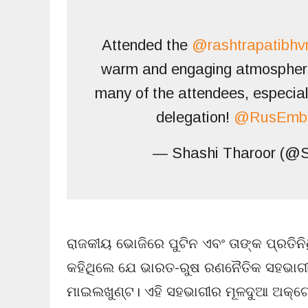
Attended the
@rashtrapatibhv
warm and engaging atmosphere
many of the attendees, especia
delegation!
@RusEmbI
— Shashi Tharoor (@S
ରାଜକୀୟ ଭୋଜିରେ ପୁଟିନ ଏବଂ ତାଙ୍କ ପ୍ରତିନିଧ
କହିଥିଲେ ଯେ ଭାରତ-ରୁଷ ରଣନୈତିକ ସହଭାଗୀର ୨
ମାଇଲଖୁଣ୍ଟ। ଏହି ସହଭାଗୀର ମୂଳଦୁଆ ଅକ୍