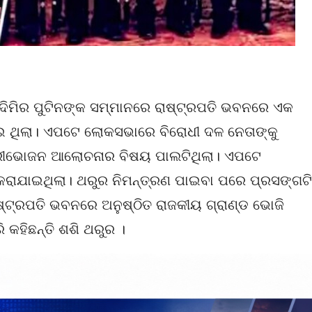
ଲାଦିମିର ପୁଟିନଙ୍କ ସମ୍ମାନରେ ରାଷ୍ଟ୍ରପତି ଭବନରେ ଏକ
 ଥିଲା। ଏପଟେ ଲୋକସଭାରେ ବିରୋଧୀ ଦଳ ନେତାଙ୍କୁ
ତ୍ରୀଭୋଜନ ଆଲୋଚନାର ବିଷୟ ପାଲଟିଥିଲା। ଏପଟେ
 କରାଯାଇଥିଲା। ଥରୁର ନିମନ୍ତ୍ରଣ ପାଇବା ପରେ ପ୍ରସଙ୍ଗଟି
ାଷ୍ଟ୍ରପତି ଭବନରେ ଅନୁଷ୍ଠିତ ରାଜକୀୟ ଗ୍ରାଣ୍ଡ ଭୋଜି
କହିଛନ୍ତି ଶଶି ଥରୁର ।