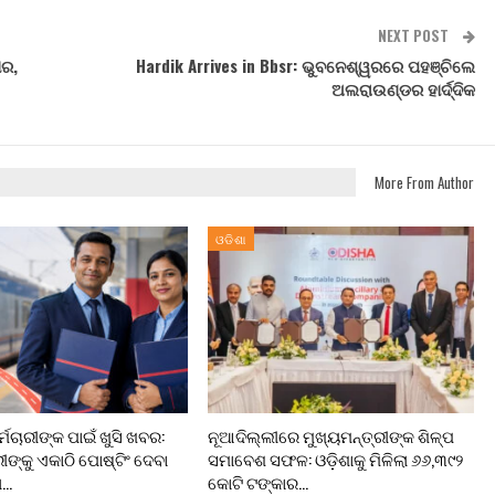
NEXT POST
ାର,
Hardik Arrives in Bbsr: ଭୁବନେଶ୍ୱରରେ ପହଞ୍ଚିଲେ
ଅଲରାଉଣ୍ଡର ହାର୍ଦ୍ଦିକ
More From Author
ଓଡିଶା
ମଚାରୀଙ୍କ ପାଇଁ ଖୁସି ଖବର:
ନୂଆଦିଲ୍ଲୀରେ ମୁଖ୍ୟମନ୍ତ୍ରୀଙ୍କ ଶିଳ୍ପ
ରୀଙ୍କୁ ଏକାଠି ପୋଷ୍ଟିଂ ଦେବା
ସମାବେଶ ସଫଳ: ଓଡ଼ିଶାକୁ ମିଳିଲା ୬୬,୩୯୨
ା…
କୋଟି ଟଙ୍କାର…