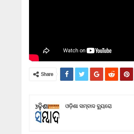
Share
ଓଡ଼ିଶା ସମ୍ବାଦ ବ୍ୟୁରୋ