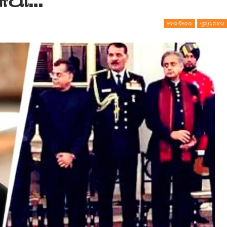
ଦେଶ ବିଦେଶ
ମୁଖ୍ୟ ଖବର