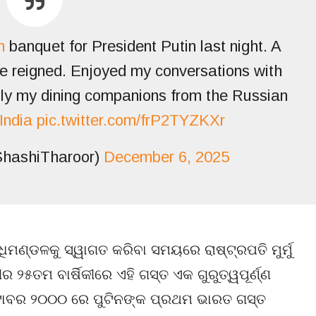
n
banquet for President Putin last night. A
 reigned. Enjoyed my conversations with
lly my dining companions from the Russian
ndia
pic.twitter.com/frP2TYZKXr
hashiTharoor)
December 6, 2025
ିମଣ୍ଡଳକୁ ସ୍ୱାଗତ କରିବା ସମୟରେ ରାଷ୍ଟ୍ରପତି ମୁର୍ମୁ
୫ତମ ବାର୍ଷିକୀରେ ଏହି ଗସ୍ତ ଏକ ଗୁରୁତ୍ୱପୂର୍ଣ୍ଣ
ଟୋବର ୨୦୦୦ ରେ ପୁଟିନଙ୍କ ପ୍ରଥମ ଭାରତ ଗସ୍ତ