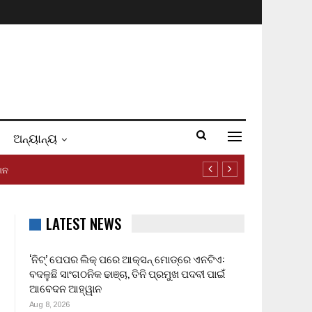
ଅନ୍ୟାନ୍ୟ
ୱାନ
LATEST NEWS
‘ନିଟ୍’ ପେପର ଲିକ୍ ପରେ ଆକ୍ସନ୍‌ ମୋଡ୍‌ରେ ଏନଟିଏ:
ବଦଳୁଛି ସାଂଗଠନିକ ଢାଞ୍ଚା, ତିନି ପ୍ରମୁଖ ପଦବୀ ପାଇଁ
ଆବେଦନ ଆହ୍ୱାନ
Aug 8, 2026