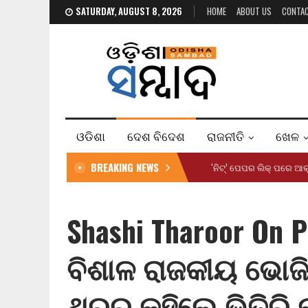
SATURDAY, AUGUST 8, 2026
HOME
ABOUT US
CONTA
ଓଡିଶା
ଦେଶ ବିଦେଶ
ରାଜନୀତି
ଖେଳ
BREAKING NEWS
‘ନିଟ୍’ ପେପର ଲିକ୍ ପରେ ଆକ
Shashi Tharoor On 
ବିଶାଳ ରାଜକୀୟ ଭୋଜି
ଥରୁର କହିଲେ ଭିତିରି