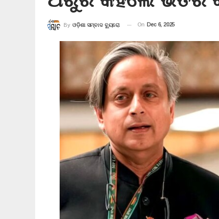
On
Dec 6, 2025
By
ଓଡ଼ିଶା ସମ୍ବାଦ ବ୍ୟୁରୋ