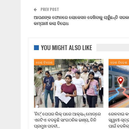
PREV POST
ଆପଣଙ୍କ ଫୋନରେ ଲୋକେସନ ଦେଖିବାକୁ ଚାହୁଁଛନ୍ତି ସରକ
କମ୍ପାନୀ କଲା ବିରୋଧ
YOU MIGHT ALSO LIKE
ଦେଶ ବିଦେଶ
ଦେଶ ବିଦେଶ
‘ନିଟ୍’ ପେପର ଲିକ୍ ପରେ ଆକ୍ସନ୍‌ ମୋଡ୍‌ରେ
ରେଳବାଇ କର୍
ଏନଟିଏ: ବଦଳୁଛି ସାଂଗଠନିକ ଢାଞ୍ଚା, ତିନି
ସ୍ୱାମୀ-ସ୍ତ୍
ପ୍ରମୁଖ ପଦବୀ…
ପାଇଁ ବଦଳିଲ