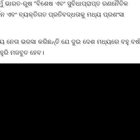
୍ମୁ ଭାରତ-ରୁଷ “ବିଶେଷ ଏବଂ ସୁବିଧାପ୍ରାପ୍ତ ରଣନୈତିକ
୍ଥନ ଏବଂ ବ୍ୟକ୍ତିଗତ ପ୍ରତିବଦ୍ଧତାକୁ ମଧ୍ୟ ପ୍ରଶଂସା
ଉଭୟ ନେତା ଭରସା କରିଛନ୍ତି ଯେ ଦୁଇ ଦେଶ ମଧ୍ୟରେ ବହୁ ବର୍ଷ
ଆହୁରି ମଜବୁତ ହେବ।