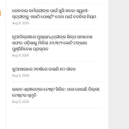
ରେଳବାଇ କର୍ମଚାରୀଙ୍କ ପାଇଁ ଖୁସି ଖବର: ସ୍ୱାମୀ-
ସ୍ତ୍ରୀଙ୍କୁ ଏକାଠି ପୋଷ୍ଟିଂ ଦେବା ପାଇଁ ବଦଳିଲା ନିୟମ
Aug 8, 2026
ନୂଆଦିଲ୍ଲୀରେ ମୁଖ୍ୟମନ୍ତ୍ରୀଙ୍କ ଶିଳ୍ପ ସମାବେଶ
ସଫଳ: ଓଡ଼ିଶାକୁ ମିଳିଲା ୬୬,୩୯୨ କୋଟି ଟଙ୍କାର
ପୁଞ୍ଜିନିବେଶ ପ୍ରସ୍ତାବ
Aug 8, 2026
କୁଆଖାଇରେ ୬ବର୍ଷରେ ଗଲାଣି ୫୦ ଜୀବନ
Aug 8, 2026
ଭାରତ-ଶ୍ରୀଲଙ୍କା ଟେଷ୍ଟ ସିରିଜ : ତାଜା ହୋଇଛି ଦିଲ୍ଲୀ
ଟେଷ୍ଟର ସ୍ମୃତି
Aug 8, 2026