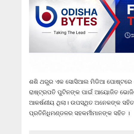
ଶଶି ଥରୁର ଏକ ସୋସିଆଲ ମିଡିଆ ପୋଷ୍ଟରେ ଲେ
ରାଷ୍ଟ୍ରପତି ପୁଟିନଙ୍କ ପାଇଁ ଆୟୋଜିତ ଭୋଜ
ଆକର୍ଷଣୀୟ ଥିଲା। ଉପସ୍ଥିତ ଅନେକଙ୍କ ସହି
ପ୍ରତିନିଧିମଣ୍ଡଳର ସହକର୍ମୀମାନଙ୍କ ସହିତ ।