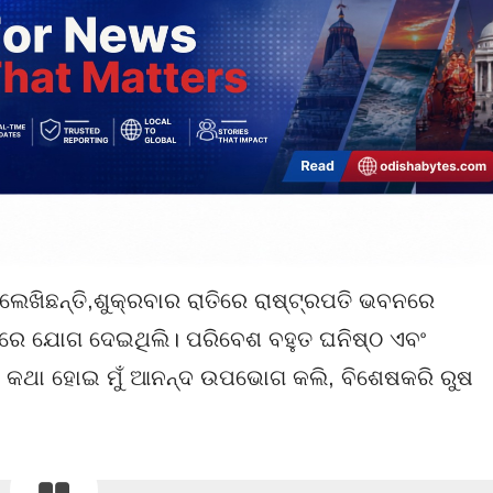
ଖିଛନ୍ତି,ଶୁକ୍ରବାର ରାତିରେ ରାଷ୍ଟ୍ରପତି ଭବନରେ
ିରେ ଯୋଗ ଦେଇଥିଲି। ପରିବେଶ ବହୁତ ଘନିଷ୍ଠ ଏବଂ
ତ କଥା ହୋଇ ମୁଁ ଆନନ୍ଦ ଉପଭୋଗ କଲି, ବିଶେଷକରି ରୁଷ