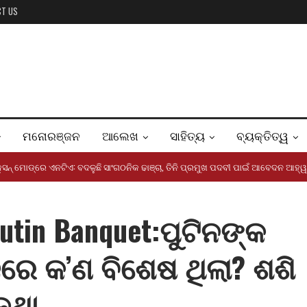
CT US
ମନୋରଞ୍ଜନ
ଆଲେଖ
ସାହିତ୍ୟ
ବ୍ୟକ୍ତିତ୍ୱ
୍ସନ୍‌ ମୋଡ୍‌ରେ ଏନଟିଏ: ବଦଳୁଛି ସାଂଗଠନିକ ଢାଞ୍ଚା, ତିନି ପ୍ରମୁଖ ପଦବୀ ପାଇଁ ଆବେଦନ ଆହ୍
Putin Banquet:ପୁଟିନଙ୍କ
ରେ କ’ଣ ବିଶେଷ ଥିଲା? ଶଶି
 କଥା…