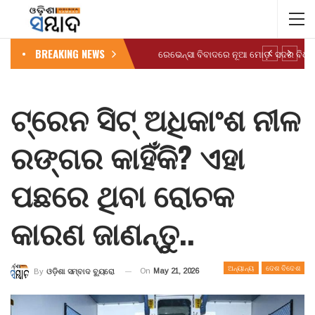
BREAKING NEWS
ଟ୍ରେନ ସିଟ୍ ଅଧିକାଂଶ ନୀଳ
ରଙ୍ଗର କାହିଁକି? ଏହା
ପଛରେ ଥିବା ରୋଚକ
କାରଣ ଜାଣନ୍ତୁ..
ଅନ୍ୟାନ୍ୟ
ଦେଶ ବିଦେଶ
On
May 21, 2026
By
ଓଡ଼ିଶା ସମ୍ବାଦ ବ୍ୟୁରୋ