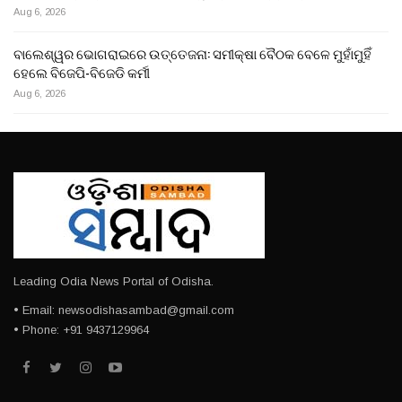
Aug 6, 2026
ବାଲେଶ୍ୱର ଭୋଗରାଇରେ ଉତ୍ତେଜନା: ସମୀକ୍ଷା ବୈଠକ ବେଳେ ମୁହାଁମୁହିଁ
ହେଲେ ବିଜେପି-ବିଜେଡି କର୍ମୀ
Aug 6, 2026
Leading Odia News Portal of Odisha.
• Email: newsodishasambad@gmail.com
• Phone: +91 9437129964