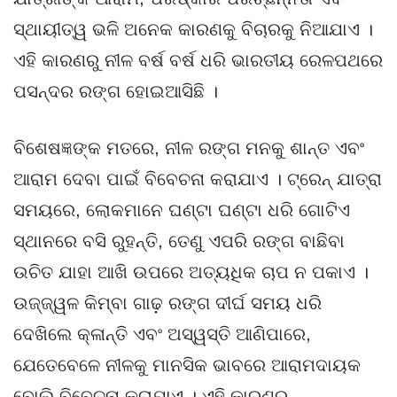
ସ୍ଥାୟୀତ୍ୱ ଭଳି ଅନେକ କାରଣକୁ ବିଚାରକୁ ନିଆଯାଏ ।
ଏହି କାରଣରୁ ନୀଳ ବର୍ଷ ବର୍ଷ ଧରି ଭାରତୀୟ ରେଳପଥରେ
ପସନ୍ଦର ରଙ୍ଗ ହୋଇଆସିଛି ।
ବିଶେଷଜ୍ଞଙ୍କ ମତରେ, ନୀଳ ରଙ୍ଗ ମନକୁ ଶାନ୍ତ ଏବଂ
ଆରାମ ଦେବା ପାଇଁ ବିବେଚନା କରାଯାଏ । ଟ୍ରେନ୍ ଯାତ୍ରା
ସମୟରେ, ଲୋକମାନେ ଘଣ୍ଟା ଘଣ୍ଟା ଧରି ଗୋଟିଏ
ସ୍ଥାନରେ ବସି ରୁହନ୍ତି, ତେଣୁ ଏପରି ରଙ୍ଗ ବାଛିବା
ଉଚିତ ଯାହା ଆଖି ଉପରେ ଅତ୍ୟଧିକ ଚାପ ନ ପକାଏ ।
ଉଜ୍ଜ୍ୱଳ କିମ୍ବା ଗାଢ଼ ରଙ୍ଗ ଦୀର୍ଘ ସମୟ ଧରି
ଦେଖିଲେ କ୍ଳାନ୍ତି ଏବଂ ଅସ୍ୱସ୍ତି ଆଣିପାରେ,
ଯେତେବେଳେ ନୀଳକୁ ମାନସିକ ଭାବରେ ଆରାମଦାୟକ
ବୋଲି ବିବେଚନା କରାଯାଏ । ଏହି କାରଣରୁ