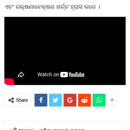
ଏବଂ ରକ୍ଷଣାବେକ୍ଷଣ ଖର୍ଚ୍ଚ ହ୍ରାସ କରେ ।
Share