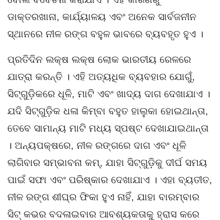
ଡାକ୍ତରଖାନା, କାର୍ଯ୍ୟାଳୟ ଏବଂ ଅନେକ ସାର୍ବଜନୀନ
ସ୍ଥାନରେ ନୀଳ ରଙ୍ଗ ବହୁଳ ଭାବରେ ବ୍ୟବହୃତ ହୁଏ ।
ପ୍ରତିଦିନ ଲକ୍ଷ ଲକ୍ଷ ଲୋକ ଭାରତୀୟ ରେଳରେ
ଯାତ୍ରା କରନ୍ତି । ଏହି ଅତ୍ୟଧିକ ବ୍ୟବହାର ଯୋଗୁଁ,
ସିଟ୍‌ଗୁଡ଼ିକରେ ଧୂଳି, ମାଟି ଏବଂ ଖାଦ୍ୟ ଦାଗ ଦେଖାଯାଏ ।
ଯଦି ସିଟ୍‌ଗୁଡ଼ିକ ଧଳା କିମ୍ବା ବହୁତ ହାଲୁକା ହୋଇଥାନ୍ତା,
ତେବେ ସାମାନ୍ୟ ମାଟି ମଧ୍ୟ ସ୍ପଷ୍ଟ ଦେଖାଯାଇଥାନ୍ତା
। ଅନ୍ୟପକ୍ଷରେ, ନୀଳ ରଙ୍ଗରେ ଦାଗ ଏବଂ ଧୂଳି
ଲାଗିବାର ସମ୍ଭାବନା କମ୍, ଯାହା ସିଟ୍‌ଗୁଡ଼ିକୁ ଦୀର୍ଘ ସମୟ
ପାଇଁ ସଫା ଏବଂ ପରିଷ୍କାର ଦେଖାଯାଏ । ଏହା ବ୍ୟତୀତ,
ନୀଳ ରଙ୍ଗ ଶୀଘ୍ର ଫିକା ହୁଏ ନାହିଁ, ଯାହା ବାରମ୍ବାର
ସିଟ୍‌ କଭର ବଦଳାଇବାର ଆବଶ୍ୟକତାକୁ ହ୍ରାସ କରେ