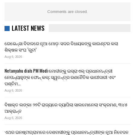
Comments are closed.
LATEST NEWS
ରେଭେନ୍ସା ବିବାଦରେ ନୂଆ ମୋଡ଼: ସଦର ବିଧାୟକଙ୍କୁ କାଉଣ୍ଟର କଲା
ଶିକ୍ଷକ ସଂଘ ‘ରୁଟା’
Aug 6, 2026
Netanyahu dials PM Modi:ମୋଦୀଙ୍କୁ ଇସ୍ରାଏଲ୍ ପ୍ରଧାନମନ୍ତ୍ରୀ
ନେତାନ୍ୟାହୁଙ୍କ ଫୋନ୍ କଲ୍; ସ୍ୱତନ୍ତ୍ର ରଣନୈତିକ ଭାଗୀଦାରୀ ଏବଂ
ପଶ୍ଚିମ…
Aug 6, 2026
ବିଷାକ୍ତ ଲଙ୍କା: ୨୭ଟି ରାଜ୍ୟରେ ବ୍ୟାପିଲା ସାଲମୋନେଲା ସଂକ୍ରମଣ, ୩୪୫
ଆକ୍ରାନ୍ତ
Aug 6, 2026
ଏଥର ଇନଷ୍ଟାଗ୍ରାମରେ ଦେଶବାସୀଙ୍କୁ ପ୍ରଧାନମନ୍ତ୍ରୀଙ୍କ ନୂଆ ନିବେଦନ