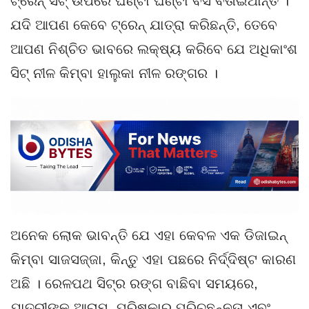
ଟ୍ରେନ୍ ସିଟ୍ ଉପରେ ଘଣ୍ଟା ଘଣ୍ଟା ବସି ବିତାଇଥାନ୍ତି ।
ଯଦି ଆପଣ କେବେ ଟ୍ରେନ୍ ଯାତ୍ରା କରିଛନ୍ତି, ତେବେ
ଆପଣ ନିଶ୍ଚିତ ଭାବରେ ଲକ୍ଷ୍ୟ କରିବେ ଯେ ଅଧିକାଂଶ
ସିଟ୍ ନୀଳ କିମ୍ବା ହାଲୁକା ନୀଳ ରଙ୍ଗର ।
ଅନେକ ଲୋକ ଭାବନ୍ତି ଯେ ଏହା କେବଳ ଏକ ଡିଜାଇନ୍
କିମ୍ବା ସାଜସଜ୍ଜା, କିନ୍ତୁ ଏହା ପଛରେ ନିର୍ଦ୍ଦିଷ୍ଟ କାରଣ
ଅଛି । ରେଳପଥ ସିଟ୍‌ର ରଙ୍ଗ ବାଛିବା ସମୟରେ,
ଯାତ୍ରୀଙ୍କ ଆରାମ, ପରିଷ୍କାର ପରିଚ୍ଛନ୍ନତା ଏବଂ