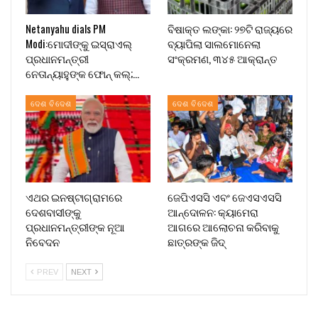
Netanyahu dials PM
ବିଷାକ୍ତ ଲଙ୍କା: ୨୭ଟି ରାଜ୍ୟରେ
Modi:ମୋଦୀଙ୍କୁ ଇସ୍ରାଏଲ୍
ବ୍ୟାପିଲା ସାଲମୋନେଲା
ପ୍ରଧାନମନ୍ତ୍ରୀ
ସଂକ୍ରମଣ, ୩୪୫ ଆକ୍ରାନ୍ତ
ନେତାନ୍ୟାହୁଙ୍କ ଫୋନ୍ କଲ୍;…
ଦେଶ ବିଦେଶ
ଦେଶ ବିଦେଶ
ଏଥର ଇନଷ୍ଟାଗ୍ରାମରେ
ଜେପିଏସସି ଏବଂ ଜେଏସଏସସି
ଦେଶବାସୀଙ୍କୁ
ଆନ୍ଦୋଳନ: କ୍ୟାମେରା
ପ୍ରଧାନମନ୍ତ୍ରୀଙ୍କ ନୂଆ
ଆଗରେ ଆଲୋଚନା କରିବାକୁ
ନିବେଦନ
ଛାତ୍ରଙ୍କ ଜିଦ୍
PREV
NEXT