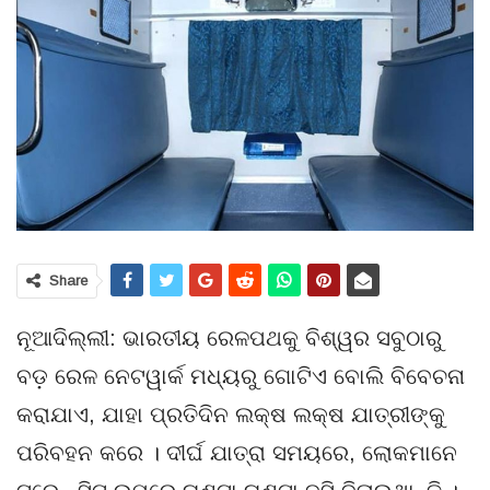
Share
ନୂଆଦିଲ୍ଲୀ: ଭାରତୀୟ ରେଳପଥକୁ ବିଶ୍ୱର ସବୁଠାରୁ
ବଡ଼ ରେଳ ନେଟୱାର୍କ ମଧ୍ୟରୁ ଗୋଟିଏ ବୋଲି ବିବେଚନା
କରାଯାଏ, ଯାହା ପ୍ରତିଦିନ ଲକ୍ଷ ଲକ୍ଷ ଯାତ୍ରୀଙ୍କୁ
ପରିବହନ କରେ । ଦୀର୍ଘ ଯାତ୍ରା ସମୟରେ, ଲୋକମାନେ