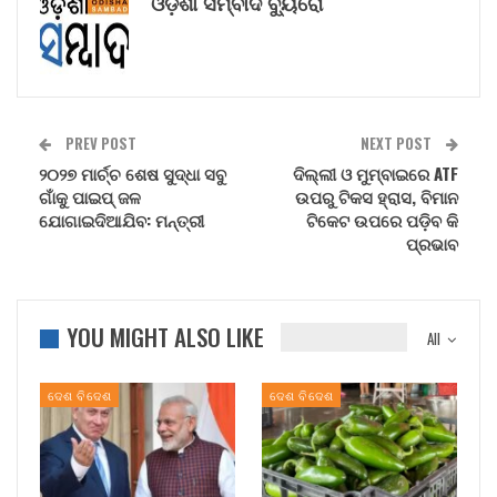
ଓଡ଼ିଶା ସମ୍ବାଦ ବ୍ୟୁରୋ
PREV POST
NEXT POST
୨୦୨୭ ମାର୍ଚ୍ଚ ଶେଷ ସୁଦ୍ଧା ସବୁ
ଦିଲ୍ଲୀ ଓ ମୁମ୍ବାଇରେ ATF
ଗାଁକୁ ପାଇପ୍ ଜଳ
ଉପରୁ ଟିକସ ହ୍ରାସ, ବିମାନ
ଯୋଗାଇଦିଆଯିବ: ମନ୍ତ୍ରୀ
ଟିକେଟ ଉପରେ ପଡ଼ିବ କି
ପ୍ରଭାବ
YOU MIGHT ALSO LIKE
All
ଦେଶ ବିଦେଶ
ଦେଶ ବିଦେଶ