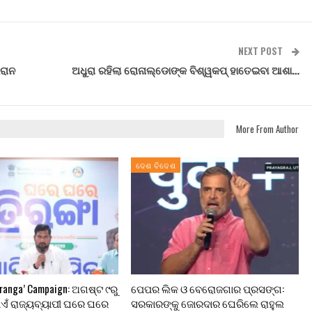
NEXT POST
ଇରାନ
ଅଧୁରା ରହିଲା ରୋନାଲ୍ଡୋଙ୍କ ବିଶ୍ୱକପ୍ ହାତେଇବା ଆଶା…
More From Author
ଦେଶ ବିଦେଶ
iranga’ Campaign: ଅଗଷ୍ଟ ୯ରୁ
ପେପର ଲିକ ଓ ବେରୋଜଗାର ପ୍ରସଙ୍ଗ:
ାଏଁ ରାଜ୍ୟବ୍ୟାପୀ ଘରେ ଘରେ
ସରକାରଙ୍କୁ ଜୋରଦାର ଘେରିଲେ ରାହୁଲ