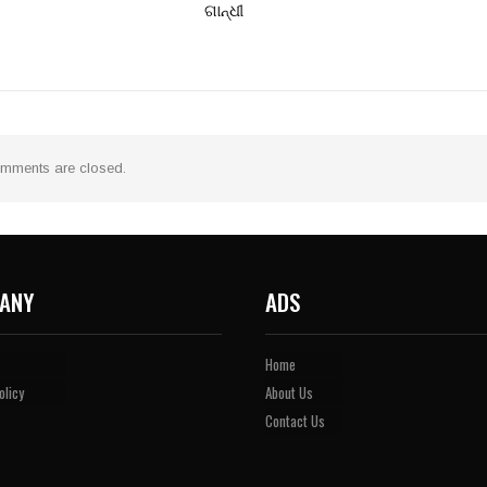
ଗାନ୍ଧୀ
mments are closed.
ANY
ADS
Home
olicy
About Us
Contact Us