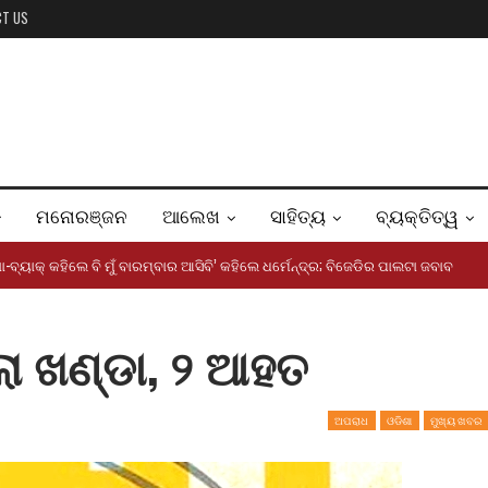
CT US
ମନୋରଞ୍ଜନ
ଆଲେଖ
ସାହିତ୍ୟ
ବ୍ୟକ୍ତିତ୍ୱ
ୋ-ବ୍ୟାକ୍ କହିଲେ ବି ମୁଁ ବାରମ୍ବାର ଆସିବି’ କହିଲେ ଧର୍ମେନ୍ଦ୍ର; ବିଜେଡିର ପାଲଟା ଜବାବ
ା ଖଣ୍ଡା, ୨ ଆହତ
ଅପରାଧ
ଓଡିଶା
ମୁଖ୍ୟ ଖବର