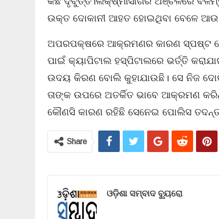
କିଛି ଦୃର୍ବୁତ୍ତ।ଲକ୍ଷ୍ମୀସାଗର ଅଞ୍ଚଳରେ ବି
ଉକ୍ତ ଦୋକାନୀ ଆହତ ହୋଇଥିବା ବେଳେ ଆଉ ଜ
ଅପରପକ୍ଷରେ ଆକ୍ରମଣର କାରଣ ସ୍ପଷ୍ଟ ହୋଇନ
ପାଇଁ କ୍ୟାପିଟାଲ ହସ୍ପିଟାଲରେ ଭର୍ତ୍ତି କରା
ଉଦୟ କିରଣ ବୋଲି କୁହାଯାଉଛି। ସେ ନିଜ ଦୋକା
ତାଙ୍କ ଉପରେ ଅତର୍କିତ ଭାବେ ଆକ୍ରମଣ କରିଥି
କୌଣସି କାରଣ ରହିଛି ସେନେଇ ପୋଲିସ ତଦନ୍ତ 
Share
ଓଡ଼ିଶା ସମ୍ବାଦ ବ୍ୟୁରୋ