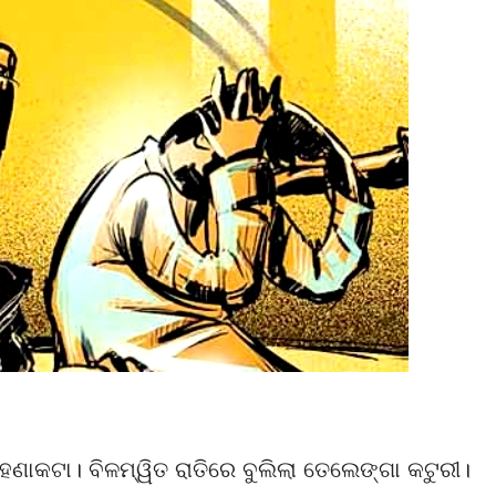
ଣାକଟା। ବିଳମ୍ୱିତ ରାତିରେ ବୁଲିଲା ତେଲେଙ୍ଗା କଟୁରୀ।