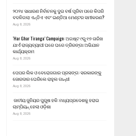
୨୦୨୪ ସାଧାରଣ ନିର୍ବାଚନକୁ ଦୁଇ ବର୍ଷ ପୂରିବା ପରେ କିପରି
ବଦଳିଗଲା ଏନ୍‌ଡିଏ ଏବଂ ଇଣ୍ଡିଆ ମେଣ୍ଟର ସମୀକରଣ?
Aug 8, 2026
‘Har Ghar Tiranga’ Campaign: ଅଗଷ୍ଟ ୯ରୁ ୧୭ ତାରିଖ
ଯାଏଁ ରାଜ୍ୟବ୍ୟାପୀ ଘରେ ଘରେ ତ୍ରିରଙ୍ଗା ଅଭିଯାନ
କାର୍ଯ୍ୟକ୍ରମ
Aug 8, 2026
ପେପର ଲିକ ଓ ବେରୋଜଗାର ପ୍ରସଙ୍ଗ: ସରକାରଙ୍କୁ
ଜୋରଦାର ଘେରିଲେ ରାହୁଲ ଗାନ୍ଧୀ
Aug 8, 2026
ଜାତୀୟ ଜୁନିୟର ପୁରୁଷ ହକି: ମଧ୍ୟପ୍ରଦେଶକୁ ହରାଇ
ଚାମ୍ପିୟନ୍ ହେଲା ଓଡ଼ିଶା
Aug 8, 2026