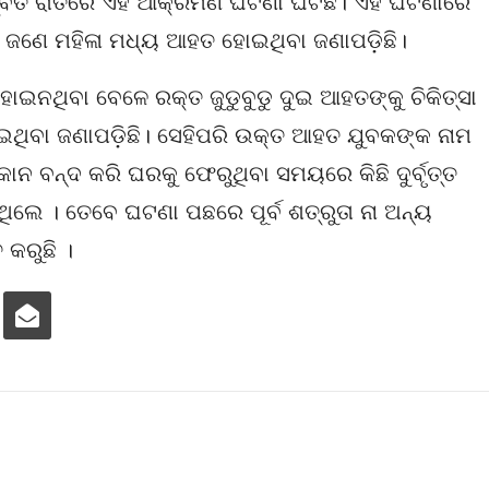
ଳମ୍ବିତ ରାତିରେ ଏହି ଆକ୍ରମଣ ଘଟଣା ଘଟିଛି। ଏହି ଘଟଣାରେ
ଣେ ମହିଳା ମଧ୍ୟ ଆହତ ହୋଇଥିବା ଜଣାପଡ଼ିଛି।
ଥିବା ବେଳେ ରକ୍ତ ଜୁଡୁବୁଡୁ ଦୁଇ ଆହତଙ୍କୁ ଚିକିତ୍ସା
ଯାଇଥିବା ଜଣାପଡ଼ିଛି। ସେହିପରି ଉକ୍ତ ଆହତ ଯୁବକଙ୍କ ନାମ
ନ ବନ୍ଦ କରି ଘରକୁ ଫେରୁଥିବା ସମୟରେ କିଛି ଦୁର୍ବୃତ୍ତ
ଲେ । ତେବେ ଘଟଣା ପଛରେ ପୂର୍ବ ଶତ୍ରୁତା ନା ଅନ୍ୟ
କରୁଛି ।