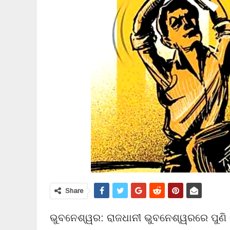
Share
ଭୁବନେଶ୍ୱର: ରାଜଧାନୀ ଭୁବନେଶ୍ୱରରେ ପୁଣି ହ