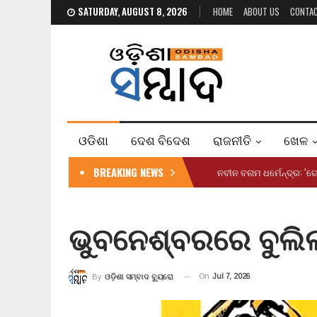
SATURDAY, AUGUST 8, 2026
HOME
ABOUT US
CONTA
ଓଡିଶା
ଦେଶ ବିଦେଶ
ରାଜନୀତି
ଖେଳ
BREAKING NEWS
ନବୀନ ବନାମ ଧର୍ମେନ୍ଦ୍ର: ‘ଗ
ଭୁବନେଶ୍ବରରେ ବୁଲିଲ
On
Jul 7, 2026
By
ଓଡ଼ିଶା ସମ୍ବାଦ ବ୍ୟୁରୋ