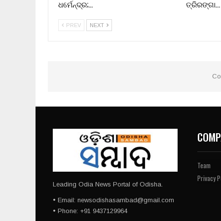
ଧର୍ମେନ୍ଦ୍ର;…
ତ୍ରିରଙ୍ଗା…
PREV
NEXT
Co
COMP
Team
Privacy P
Leading Odia News Portal of Odisha.
• Email: newsodishasambad@gmail.com
• Phone: +91 9437129964