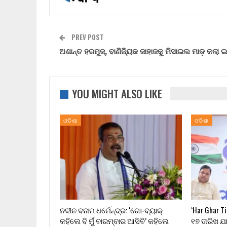
PREV POST
ଅଶାନ୍ତ ହରମୁଜ୍, ବାଣିଜ୍ୟିକ ଜାହାଜକୁ ମିସାଇଲ ମାଡ଼ କଲା 
YOU MIGHT ALSO LIKE
ଓଡିଶା
ଓଡିଶା
ନବୀନ ବନାମ ଧର୍ମେନ୍ଦ୍ର: ‘ଗୋ-ବ୍ୟାକ୍
‘Har Ghar T
କହିଲେ ବି ମୁଁ ବାରମ୍ବାର ଆସିବି’ କହିଲେ
୧୭ ତାରିଖ ଯ