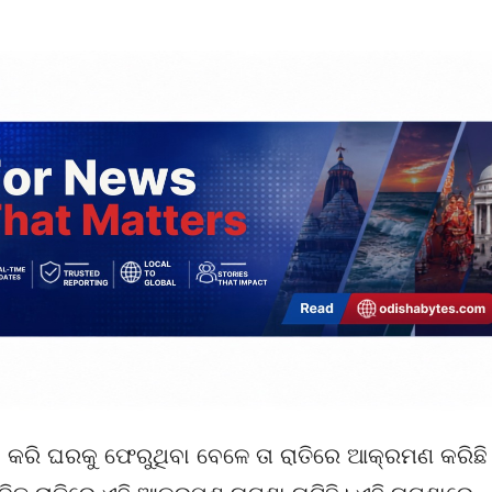
ଦ କରି ଘରକୁ ଫେରୁଥିବା ବେଳେ ତା ରାତିରେ ଆକ୍ରମଣ କରିଛି