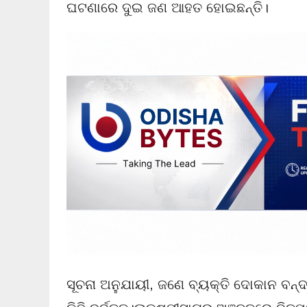
ଘଟଣାରେ ଦୁଇ ଜଣ ଆହତ ହୋଇଛନ୍ତି।
ସୂଚନା ଅନୁଯାୟୀ, ଜଣେ ବ୍ୟକ୍ତି ଦୋକାନ ବନ୍