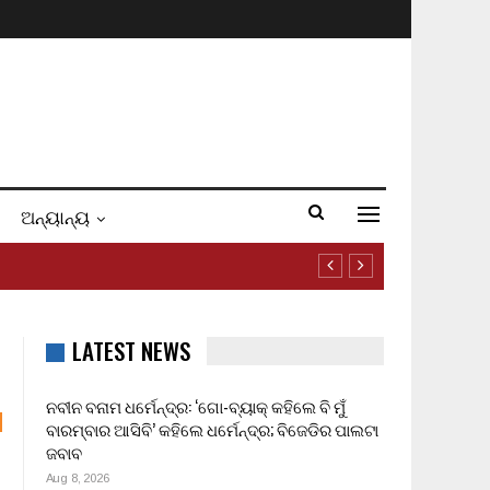
ଅନ୍ୟାନ୍ୟ
LATEST NEWS
ନବୀନ ବନାମ ଧର୍ମେନ୍ଦ୍ର: ‘ଗୋ-ବ୍ୟାକ୍ କହିଲେ ବି ମୁଁ
ବାରମ୍ବାର ଆସିବି’ କହିଲେ ଧର୍ମେନ୍ଦ୍ର; ବିଜେଡିର ପାଲଟା
ଜବାବ
Aug 8, 2026