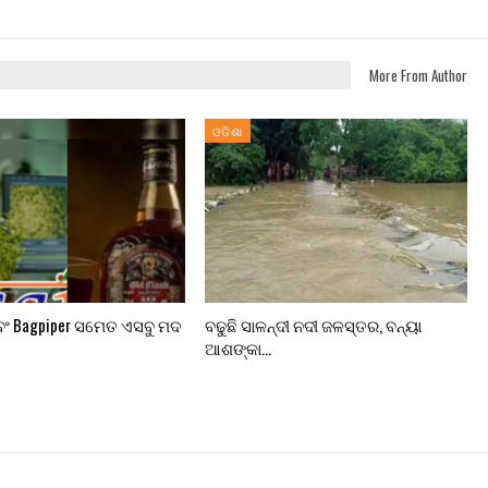
More From Author
ଓଡିଶା
ବଂ Bagpiper ସମେତ ଏସବୁ ମଦ
ବଢୁଛି ସାଳନ୍ଦୀ ନଦୀ ଜଳସ୍ତର, ବନ୍ୟା
ଆଶଙ୍କା…