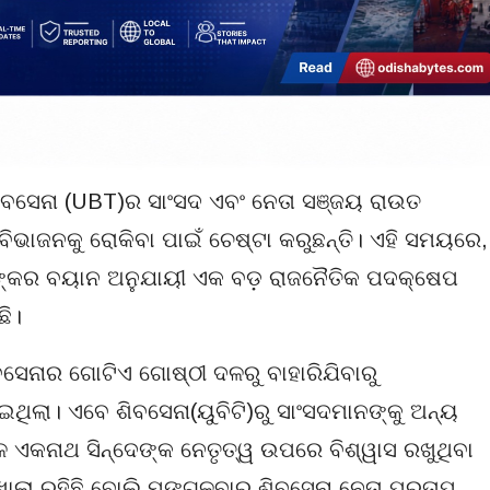
ଶିବସେନା (UBT)ର ସାଂସଦ ଏବଂ ନେତା ସଞ୍ଜୟ ରାଉତ
ୟ ବିଭାଜନକୁ ରୋକିବା ପାଇଁ ଚେଷ୍ଟା କରୁଛନ୍ତି। ଏହି ସମୟରେ,
ତାଙ୍କର ବୟାନ ଅନୁଯାୟୀ ଏକ ବଡ଼ ରାଜନୈତିକ ପଦକ୍ଷେପ
ଛି।
ସେନାର ଗୋଟିଏ ଗୋଷ୍ଠୀ ଦଳରୁ ବାହାରିଯିବାରୁ
ିଲା। ଏବେ ଶିବସେନା(ୟୁବିଟି)ରୁ ସାଂସଦମାନଙ୍କୁ ଅନ୍ୟ
 ଏକନାଥ ସିନ୍ଦେଙ୍କ ନେତୃତ୍ୱ ଉପରେ ବିଶ୍ୱାସ ରଖୁଥିବା
ୋଲା ରହିଛି ବୋଲି ମଙ୍ଗଳବାର ଶିବସେନା ନେତା ପ୍ରତାପ