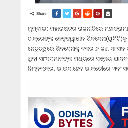
Share
ମୁମ୍ବାଇ: ମହାରାଷ୍ଟ୍ର ରାଜନୀତିରେ ମହାଡ୍ରାମ
ଠାକ୍‌ରେଙ୍କ ନେତୃତ୍ୱାଧୀନ ଶିବସେନା(ୟୁବିଟି)କୁ
ନେତୃତ୍ୱରେ ଶିବସେନାକୁ ଦଳର ୬ ଜଣ ସାଂସଦ 
ଥିବା ସାଂସଦମାନଙ୍କ ମଧ୍ୟରେ ସଞ୍ଜୟ ଯାଦବ,
ନିମ୍ବଲକର, ଭାଉସାହେବ ଭାକଚୌରେ ଏବଂ ସଞ୍