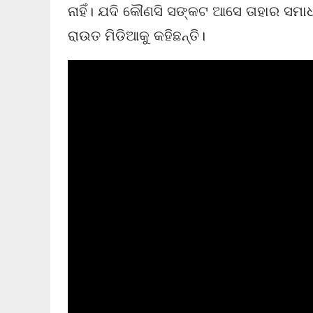
ନାହିଁ। ଯଦି କୌଣସି ସଙ୍କଟ ଆସେ ତାହାର ସମାଧ
ରାଉତ ମିଡିଆକୁ କହିଛନ୍ତି।