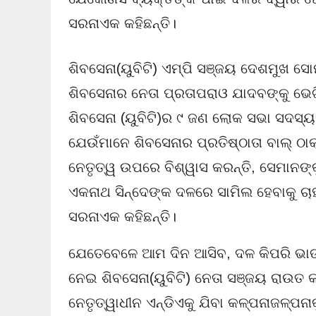
ସରନାଏକ କହିଛନ୍ତି।
ଶିବସେନା(ୟୁବିଟି) ଏମ୍‌ପି ସଞ୍ଜୟ ଦେଶମୁଖ ସୋ
ଶିବସେନାର ନେତା ପ୍ରତାପରାଓ ଯାଦବଙ୍କୁ ଭେଟ
ଶିବସେନା (ୟୁବିଟି)ର ୯ ଜଣ ଲୋକ ସଭା ସଦସ
ଯେଉଁମାନେ ଶିବସେନାର ପ୍ରତିଷ୍ଠାତା ବାଲ୍‌ ଠା
ନେତୃତ୍ୱ ଉପରେ ବିଶ୍ୱାସ କରନ୍ତି, ସେମାନଙ
ଏକନାଥ ସିନ୍ଦେଙ୍କ ଦଳରେ ସାମିଲ ହେବାକୁ ଚାହ
ସରନାଏକ କହିଛନ୍ତି।
ଯେତେବେଳେ ଆମ ଦିନ ଆସିବ, ଦଳ କିପରି ଭାଙ୍ଗ
ନେଇ ଶିବସେନା(ୟୁବିଟି) ନେତା ସଞ୍ଜୟ ରାଉତ
ନେତୃତ୍ୱାଧୀନ ଏନ୍‌ଡିଏକୁ ଯିବା କଳ୍ପନାଜଳ୍