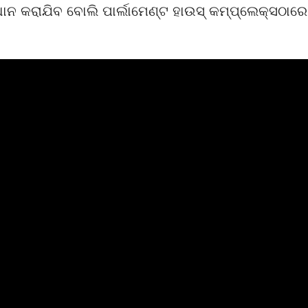
ାନ କରାଯିବ ବୋଲି ପାର୍ଲାମେଣ୍ଟ ହାଉସ୍‌ କମ୍ପ୍ଲେକ୍ସଠାରେ