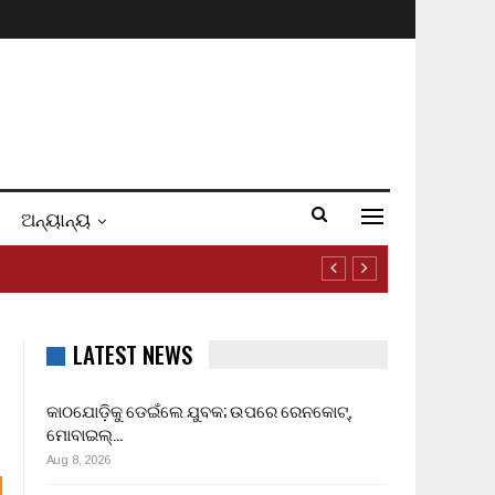
ଅନ୍ୟାନ୍ୟ
LATEST NEWS
କାଠଯୋଡ଼ିକୁ ଡେଇଁଲେ ଯୁବକ; ଉପରେ ରେନକୋଟ୍,
ମୋବାଇଲ୍…
Aug 8, 2026