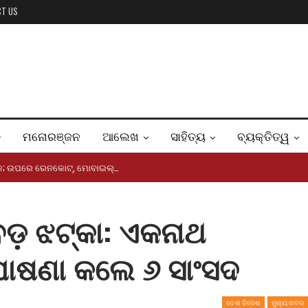
CT US
ମନୋରଞ୍ଜନ
ଆଲେଖ
ସାହିତ୍ୟ
ବ୍ୟକ୍ତିତ୍ୱ
ବକ; ଉପରେ ରେନକୋଟ୍, ମୋବାଇଲ୍…
ବଡ଼ ଝଟ୍‌କା: ଏକନାଥ
 ଘୋଷଣା କଲେ ୬ ସାଂସଦ
ଦେଶ ବିଦେଶ
ମୁଖ୍ୟ ଖବର