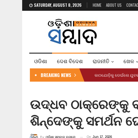
SATURDAY, AUGUST 8, 2026
HOME
ABOUT US
CONTA
ଓଡିଶା
ଦେଶ ବିଦେଶ
ରାଜନୀତି
ଖେଳ
BREAKING NEWS
କାଠଯୋଡ଼ିକୁ ଡେଇଁଲେ ଯୁ
ଉଦ୍ଧବ ଠାକ୍‌ରେଙ୍କୁ 
ଶିନ୍ଦେଙ୍କୁ ସମର୍ଥନ
On
Jun 17, 2026
By
ଓଡ଼ିଶା ସମ୍ବାଦ ବ୍ୟୁରୋ