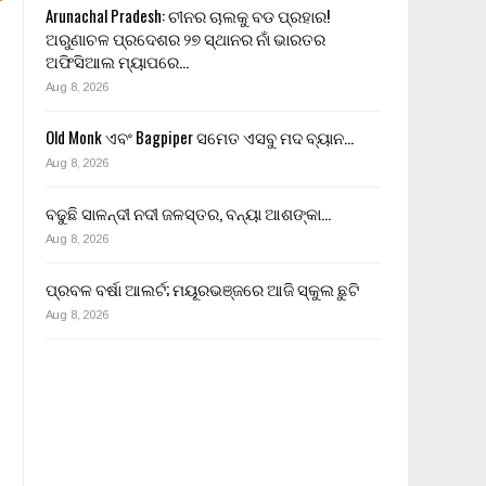
Arunachal Pradesh: ଚୀନର ଚାଲକୁ ବଡ ପ୍ରହାର!
ଅରୁଣାଚଳ ପ୍ରଦେଶର ୨୭ ସ୍ଥାନର ନାଁ ଭାରତର
ଅଫିସିଆଲ ମ୍ୟାପରେ…
Aug 8, 2026
Old Monk ଏବଂ Bagpiper ସମେତ ଏସବୁ ମଦ ବ୍ୟାନ…
Aug 8, 2026
ବଢୁଛି ସାଳନ୍ଦୀ ନଦୀ ଜଳସ୍ତର, ବନ୍ୟା ଆଶଙ୍କା…
Aug 8, 2026
ପ୍ରବଳ ବର୍ଷା ଆଲର୍ଟ; ମୟୂରଭଞ୍ଜରେ ଆଜି ସ୍କୁଲ ଛୁଟି
Aug 8, 2026