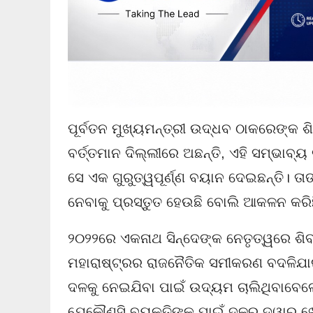
ପୂର୍ବତନ ମୁଖ୍ୟମନ୍ତ୍ରୀ ଉଦ୍ଧବ ଠାକରେଙ୍କ 
ବର୍ତ୍ତମାନ ଦିଲ୍ଲୀରେ ଅଛନ୍ତି, ଏହି ସମ୍ଭାବ୍
ସେ ଏକ ଗୁରୁତ୍ୱପୂର୍ଣ୍ଣ ବୟାନ ଦେଇଛନ୍ତି। 
ନେବାକୁ ପ୍ରସ୍ତୁତ ହେଉଛି ବୋଲି ଆକଳନ କରି
୨୦୨୨ରେ ଏକନାଥ ସିନ୍ଦେଙ୍କ ନେତୃତ୍ୱରେ ଶିବ
ମହାରାଷ୍ଟ୍ରର ରାଜନୈତିକ ସମୀକରଣ ବଦଳିଯାଇଥ
ଦଳକୁ ନେଇଯିବା ପାଇଁ ଉଦ୍ୟମ ଚାଲିଥିବାବେଳେ
ଯେକୌଣସି ବ୍ୟକ୍ତିଙ୍କ ପାଇଁ ଦଳର ଦ୍ୱାର ଖ