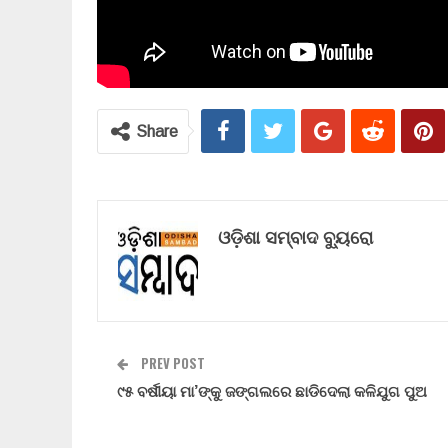
Share
ଓଡ଼ିଶା ସମ୍ବାଦ ବ୍ୟୁରୋ
PREV POST
୯୫ ବର୍ଷୀୟା ମା’ଙ୍କୁ ଜଙ୍ଗଲରେ ଛାଡିଦେଲା କଳିଯୁଗ ପୁଅ