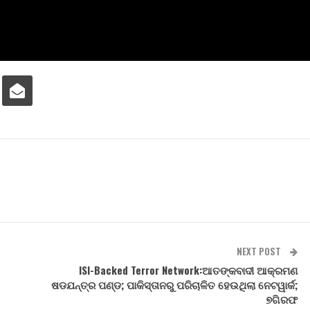
NEXT POST
ISI-Backed Terror Network:ଆତଙ୍କବାଦୀ ଆକ୍ରମଣ
ଷଡଯନ୍ତ୍ର ପଣ୍ଡ; ପାକିସ୍ତାନରୁ ପରିଚାଳିତ ହେଉଥିଲା ନେଟୱାର୍କ;
୭ଗିରଫ