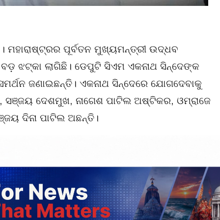
ା। ମହାରାଷ୍ଟ୍ରର ପୂର୍ବତନ ମୁଖ୍ୟମନ୍ତ୍ରୀ ଉଦ୍ଧବ
 ବଡ଼ ଝଟ୍‌କା ଲାଗିଛି। ଡେପୁଟି ସିଏମ ଏକନାଥ ସିନ୍ଦେଙ୍କ
ସମର୍ଥନ ଜଣାଇଛନ୍ତି। ଏକନାଥ ସିନ୍ଦେରେ ଯୋଗଦେବାକୁ
 ସଞ୍ଜୟ ଦେଶମୁଖ, ନାଗେଶ ପାଟିଲ ଅଷ୍ଟିକର, ଓମ୍ରାଜେ
ଜୟ ଦିନା ପାଟିଲ ଅଛନ୍ତି।