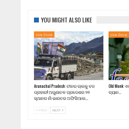
YOU MIGHT ALSO LIKE
ଦେଶ ବିଦେଶ
ଦେଶ ବିଦେଶ
Arunachal Pradesh: ଚୀନର ଚାଲକୁ ବଡ
Old Monk ଏ
ପ୍ରହାର! ଅରୁଣାଚଳ ପ୍ରଦେଶର ୨୭
ବ୍ୟାନ…
ସ୍ଥାନର ନାଁ ଭାରତର ଅଫିସିଆଲ…
PREV
NEXT