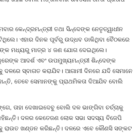
ମବାର କେନ୍ଦ୍ରମନ୍ତ୍ରୀ ତଥା ସିନ୍ଦେଙ୍କ ନେତୃତ୍ୱାଧୀନ
ିଥିଲେ। ଏହାର ଦିନକ ପୂର୍ବରୁ ଉଦ୍ଧବ ଡାକିଥିବା ବୈଠକରେ
୍ୟଙ୍କ ମଧ୍ୟରୁ ମାତ୍ର ୪ ଜଣ ଯୋଗ ଦେଇଥିଲେ।
କ୍‌ରେଙ୍କ ଆଦର୍ଶ ଏବଂ ଉପମୁଖ୍ୟମନ୍ତ୍ରୀ ଶିନ୍ଦେଙ୍କ
୍କୁ ଦଳରେ ସ୍ବାଗତ କରାଯିବ। ଆଗାମୀ ଦିନରେ ଯଦି ସେମାନେ
ାନ୍ତି, ତେବେ ସେମାନଙ୍କୁ ପ୍ରାଥମିକତା ଦିଆଯିବ ବୋଲି
େ, ତାହା ଦେଖାଇଦେବୁ ବୋଲି ଦଳ ଭାଙ୍ଗିବା ଚର୍ଚ୍ଚାକୁ
 କହିଛନ୍ତି। ଦଳର କେତେଜଣ ଲୋକ ସଭା ସଦସ୍ୟ ବିଜେପି
ପନାକୁ ରାଉତ ଖଣ୍ଡନ କରିଛନ୍ତି। ଦଳରେ ଏବେ କୌଣସି ସଙ୍କଟ