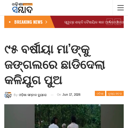
BREAKING NEWS
୯୫ ବର୍ଷୀୟା ମା’ଙ୍କୁ
ଜଙ୍ଗଲରେ ଛାଡିଦେଲା
କଳିଯୁଗ ପୁଅ
ଓଡିଶା
ମୁଖ୍ୟ ଖବର
On
Jun 17, 2026
By
ଓଡ଼ିଶା ସମ୍ବାଦ ବ୍ୟୁରୋ