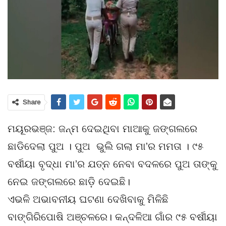
Share
ମୟୂରଭଞ୍ଜ: ଜନ୍ମ ଦେଇଥିବା ମାଆକୁ ଜଙ୍ଗଲରେ
ଛାଡିଦେଲା ପୁଅ । ପୁଅ ଭୁଲି ଗଲା ମା’ର ମମତା । ୯୫
ବର୍ଷୀୟା ବୃଦ୍ଧା ମା’ର ଯତ୍ନ ନେବା ବଦଳରେ ପୁଅ ତାଙ୍କୁ
ନେଇ ଜଙ୍ଗଲରେ ଛାଡ଼ି ଦେଇଛି।
ଏଭଳି ଅଭାବନୀୟ ଘଟଣା ଦେଖିବାକୁ ମିଳିଛି
ବାଙ୍ଗିରିପୋଷି ଅଞ୍ଚଳରେ। କନ୍ଦଳିଆ ଗାଁର ୯୫ ବର୍ଷୀୟା