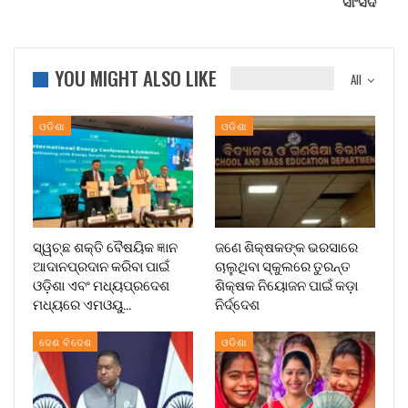
ସାଂସଦ
YOU MIGHT ALSO LIKE
All
ଓଡିଶା
ଓଡିଶା
ସ୍ୱଚ୍ଛ ଶକ୍ତି ବୈଷୟିକ ଜ୍ଞାନ
ଜଣେ ଶିକ୍ଷକଙ୍କ ଭରସାରେ
ଆଦାନପ୍ରଦାନ କରିବା ପାଇଁ
ଚାଲୁଥିବା ସ୍କୁଲରେ ତୁରନ୍ତ
ଓଡ଼ିଶା ଏବଂ ମଧ୍ୟପ୍ରଦେଶ
ଶିକ୍ଷକ ନିୟୋଜନ ପାଇଁ କଡ଼ା
ମଧ୍ୟରେ ଏମଓୟୁ…
ନିର୍ଦ୍ଦେଶ
ଦେଶ ବିଦେଶ
ଓଡିଶା