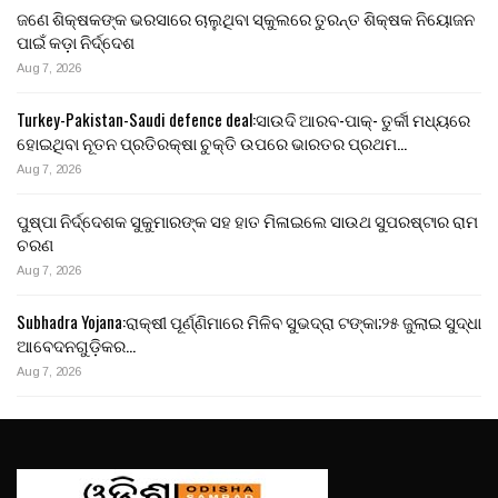
ଜଣେ ଶିକ୍ଷକଙ୍କ ଭରସାରେ ଚାଲୁଥିବା ସ୍କୁଲରେ ତୁରନ୍ତ ଶିକ୍ଷକ ନିୟୋଜନ
ପାଇଁ କଡ଼ା ନିର୍ଦ୍ଦେଶ
Aug 7, 2026
Turkey-Pakistan-Saudi defence deal:ସାଉଦି ଆରବ-ପାକ୍- ତୁର୍କୀ ମଧ୍ୟରେ
ହୋଇଥିବା ନୂତନ ପ୍ରତିରକ୍ଷା ଚୁକ୍ତି ଉପରେ ଭାରତର ପ୍ରଥମ…
Aug 7, 2026
ପୁଷ୍ପା ନିର୍ଦ୍ଦେଶକ ସୁକୁମାରଙ୍କ ସହ ହାତ ମିଳାଇଲେ ସାଉଥ ସୁପରଷ୍ଟାର ରାମ
ଚରଣ
Aug 7, 2026
Subhadra Yojana:ରାକ୍ଷୀ ପୂର୍ଣ୍ଣିମାରେ ମିଳିବ ସୁଭଦ୍ରା ଟଙ୍କା;୨୫ ଜୁଲାଇ ସୁଦ୍ଧା
ଆବେଦନଗୁଡ଼ିକର…
Aug 7, 2026