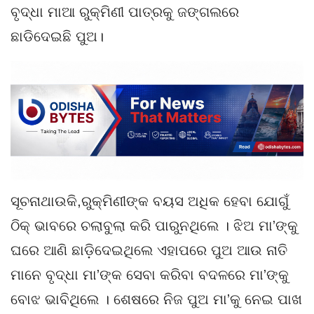
ବୃଦ୍ଧା ମାଆ ରୁକ୍ମିଣୀ ପାତ୍ରକୁ ଜଙ୍ଗଲରେ
ଛାଡିଦେଇଛି ପୁଅ।
ସୂଚନାଥାଉକି,ରୁକ୍ମିଣୀଙ୍କ ବୟସ ଅଧିକ ହେବା ଯୋଗୁଁ
ଠିକ୍ ଭାବରେ ଚଲାବୁଲା କରି ପାରୁନଥିଲେ । ଝିଅ ମା’ଙ୍କୁ
ଘରେ ଆଣି ଛାଡ଼ିଦେଇଥିଲେ ଏହାପରେ ପୁଅ ଆଉ ନାତି
ମାନେ ବୃଦ୍ଧା ମା’ଙ୍କ ସେବା କରିବା ବଦଳରେ ମା’ଙ୍କୁ
ବୋଝ ଭାବିଥିଲେ । ଶେଷରେ ନିଜ ପୁଅ ମା’କୁ ନେଇ ପାଖ