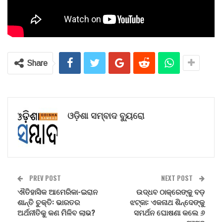
Share
ଓଡ଼ିଶା ସମ୍ବାଦ ବ୍ୟୁରୋ
PREV POST
NEXT POST
ଐତିହାସିକ ଆମେରିକା-ଇରାନ
ଉଦ୍ଧବ ଠାକ୍‌ରେଙ୍କୁ ବଡ଼
ଶାନ୍ତି ଚୁକ୍ତି: ଭାରତର
ଝଟ୍‌କା: ଏକନାଥ ଶିନ୍ଦେଙ୍କୁ
ଅର୍ଥନୀତିକୁ କଣ ମିଳିବ ଲାଭ?
ସମର୍ଥନ ଘୋଷଣା କଲେ ୬