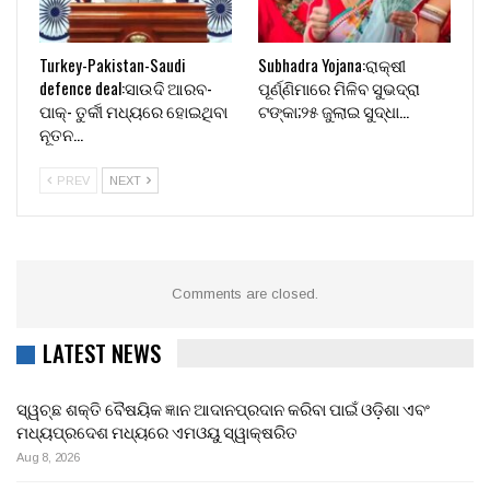
Turkey-Pakistan-Saudi
Subhadra Yojana:ରାକ୍ଷୀ
defence deal:ସାଉଦି ଆରବ-
ପୂର୍ଣ୍ଣିମାରେ ମିଳିବ ସୁଭଦ୍ରା
ପାକ୍- ତୁର୍କୀ ମଧ୍ୟରେ ହୋଇଥିବା
ଟଙ୍କା;୨୫ ଜୁଲାଇ ସୁଦ୍ଧା…
ନୂତନ…
PREV
NEXT
Comments are closed.
LATEST NEWS
ସ୍ୱଚ୍ଛ ଶକ୍ତି ବୈଷୟିକ ଜ୍ଞାନ ଆଦାନପ୍ରଦାନ କରିବା ପାଇଁ ଓଡ଼ିଶା ଏବଂ
ମଧ୍ୟପ୍ରଦେଶ ମଧ୍ୟରେ ଏମଓୟୁ ସ୍ୱାକ୍ଷରିତ
Aug 8, 2026