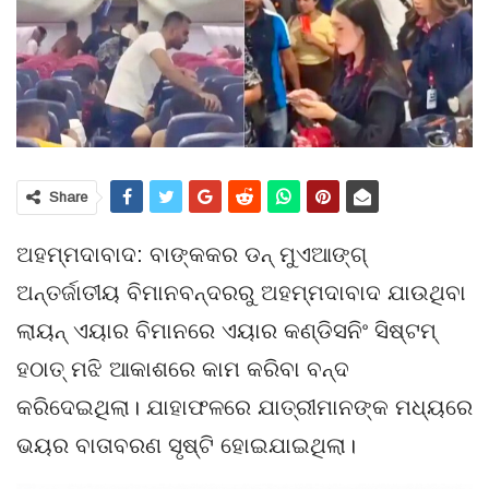
Share
ଅହମ୍ମଦାବାଦ: ବାଙ୍କକର ଡନ୍ ମୁଏଆଙ୍ଗ୍
ଅନ୍ତର୍ଜାତୀୟ ବିମାନବନ୍ଦରରୁ ଅହମ୍ମଦାବାଦ ଯାଉଥିବା
ଲାୟନ୍ ଏୟାର ବିମାନରେ ଏୟାର କଣ୍ଡିସନିଂ ସିଷ୍ଟମ୍
ହଠାତ୍ ମଝି ଆକାଶରେ କାମ କରିବା ବନ୍ଦ
କରିଦେଇଥିଲା। ଯାହାଫଳରେ ଯାତ୍ରୀମାନଙ୍କ ମଧ୍ୟରେ
ଭୟର ବାତାବରଣ ସୃଷ୍ଟି ହୋଇଯାଇଥିଲା।