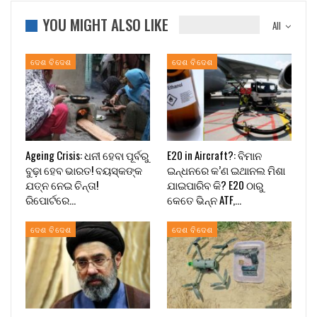
YOU MIGHT ALSO LIKE
All
ଦେଶ ବିଦେଶ
ଦେଶ ବିଦେଶ
Ageing Crisis: ଧନୀ ହେବା ପୂର୍ବରୁ
E20 in Aircraft?: ବିମାନ
ବୁଢ଼ା ହେବ ଭାରତ! ବୟସ୍କଙ୍କ
ଇନ୍ଧନରେ କ’ଣ ଇଥାନଲ ମିଶା
ଯତ୍ନ ନେଇ ଚିନ୍ତା!
ଯାଇପାରିବ କି? E20 ଠାରୁ
ରିପୋର୍ଟରେ…
କେତେ ଭିନ୍ନ ATF,…
ଦେଶ ବିଦେଶ
ଦେଶ ବିଦେଶ