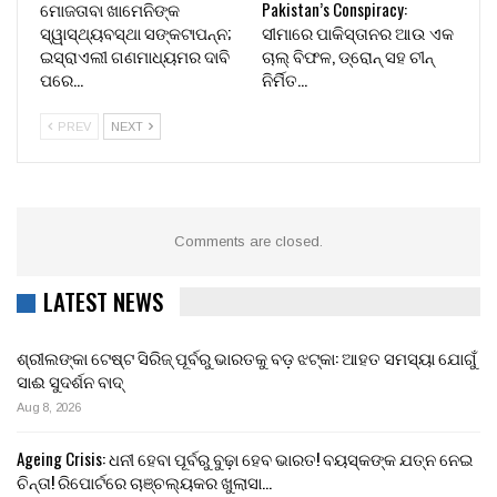
ମୋଜତାବା ଖାମେନିଙ୍କ
Pakistan’s Conspiracy:
ସ୍ୱାସ୍ଥ୍ୟବସ୍ଥା ସଙ୍କଟାପନ୍ନ;
ସୀମାରେ ପାକିସ୍ତାନର ଆଉ ଏକ
ଇସ୍ରାଏଲୀ ଗଣମାଧ୍ୟମର ଦାବି
ଚାଲ୍ ବିଫଳ, ଡ୍ରୋନ୍ ସହ ଚୀନ୍
ପରେ…
ନିର୍ମିତ…
PREV
NEXT
Comments are closed.
LATEST NEWS
ଶ୍ରୀଲଙ୍କା ଟେଷ୍ଟ ସିରିଜ୍ ପୂର୍ବରୁ ଭାରତକୁ ବଡ଼ ଝଟ୍‌କା: ଆହତ ସମସ୍ୟା ଯୋଗୁଁ
ସାଈ ସୁଦର୍ଶନ ବାଦ୍
Aug 8, 2026
Ageing Crisis: ଧନୀ ହେବା ପୂର୍ବରୁ ବୁଢ଼ା ହେବ ଭାରତ! ବୟସ୍କଙ୍କ ଯତ୍ନ ନେଇ
ଚିନ୍ତା! ରିପୋର୍ଟରେ ଚାଞ୍ଚଲ୍ୟକର ଖୁଲାସା…