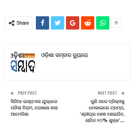
Share
ଓଡ଼ିଶା ସମ୍ବାଦ ବ୍ୟୁରୋ
PREV POST
NEXT POST
ସିରିଆ-ଇସ୍ରାଏଲ ଯୁଦ୍ଧରେ
ପୁଣି ଥରେ ବ୍ରିକ୍ସକୁ
ପଡିଲା ବିରାମ, ଘୋଷଣା କଲା
ଧମକାଇଲେ ଟ୍ରମ୍ପ,
ଆମେରିକା
‘ଶ୍ରୀଘ୍ର ଶେଷ ହୋଇଯିବ,
ଲାଗିବ ୧୦% ଶୁଳ୍କ’….