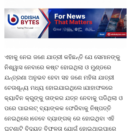
ଏହାକୁ ନେଇ ଜଣେ ଯାତ୍ରୀ କହିଛନ୍ତି ଯେ ସେମାନଙ୍କୁ
ନିଶ୍ୱାସ ନେବାରେ କଷ୍ଟ ହୋଇଥିଲା ଓ ମୁଣ୍ଡରେ
ଯନ୍ତ୍ରଣା ଅନୁଭବ ହେବା ସହ ଜଣେ ମହିଳା ଯାତ୍ରୀ
ଚେତାଶୂନ୍ୟ ମଧ୍ୟ ହୋଇଯାଇଥିଲେ।ଯାହାଫଳରେ
କ୍ୟାବିନ କ୍ରୁଙ୍କୁ ତାଙ୍କର ଯତ୍ନ ନେବାକୁ ପଡିଥିଲା ଓ
ପରେ ପାଇଲଟ୍ ବ୍ୟାଙ୍କକ ଫେରିବାକୁ ନିଷ୍ପତ୍ତି
ନେଇଥିଲେ।ତେବେ ବ୍ୟାଙ୍ଗକ୍ ରେ ହୋଇଥିବା ଏହି
ଘଟଣାଟି ବିଦ୍ୟୁତ୍ ବିଫଳତା ଯୋଗୁଁ ହୋଇଥାଇପାରେ