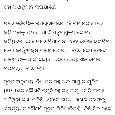
ବୋଲି ଅନୁମାନ କରାଯାଉଛି।
ପରେ ବୈଷୟିକ କର୍ମଚାରୀମାନେ ଏହି ବିମାନର ଯାଞ୍ଚ
କରି ଏହାକୁ ଉଡ଼ାଣ ପାଇଁ ଅନୁପଯୁକ୍ତ ଘୋଷଣା
କରିଥିଲେ। ଯାହାପରେ ବିମାନ SL-୨୧୨ ବାତିଲ କରାଯିବା
ନେଇ କର୍ତ୍ତୃପକ୍ଷ ମାନେ ଘୋଷଣା କରିଥିଲେ। ତେବେ
ଯାତ୍ରୀଙ୍କ ପାଇଁ ଲାୟନ୍ ଏୟାର ଅନ୍ୟ ଏକ ବିମାନ
ବ୍ୟବସ୍ଥା କରିଥିଲା।
ସୂତ୍ର ଅନୁଯାୟୀ ବିମାନର ସହାୟକ ପାୱାର ୟୁନିଟ୍
(APU)ରେ କୌଣସି ତ୍ରୁଟି ହୋଇଥିବାରୁ ଏପରି ଘଟଣା
ଘଟିଥିବା ଜଣା ପଡ଼ିଛି। ତେବେ ଲାୟନ୍ ଏୟାର ତରଫରୁ
ଏପର୍ଯ୍ୟନ୍ତ କୌଣସି ସୂଚନା ମିଳିପାରିନାହିଁ। କିଛି ଦିନ ତଳେ