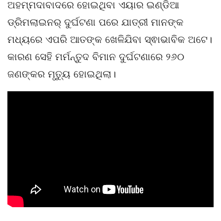
ଅହମ୍ମଦାବାଦରେ ହୋଇଥିବା ଏୟାର ଇଣ୍ଡିଆ
ଡ୍ରିମଲାଇନର୍ ଦୁର୍ଘଟଣା ପରେ ଯାତ୍ରୀ ମାନଙ୍କ
ମଧ୍ୟରେ ଏପରି ଆତଙ୍କ ଖେଳିଯିବା ସ୍ଵାଭାବିକ ଅଟେ।
କାରଣ ସେହି ମର୍ମନ୍ତୁଦ ବିମାନ ଦୁର୍ଘଟଣାରେ ୨୬୦
ଜଣଙ୍କର ମୃତ୍ୟୁ ହୋଇଥିଲା।