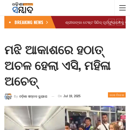
BREAKING NEWS
ମଝି ଆକାଶରେ ହଠାତ୍
ଅଚଳ ହେଲା ଏସି, ମହିଳା
ଅଚେତ୍
ଦେଶ ବିଦେଶ
On
Jul 19, 2025
By
ଓଡ଼ିଶା ସମ୍ବାଦ ବ୍ୟୁରୋ