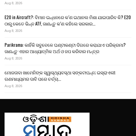
Aug 8, 2026
E20 in Aircraft?: ବିମାନ ଇନ୍ଧନରେ କ’ଣ ଇଥାନଲ ମିଶା ଯାଇପାରିବ କି? E20
ଠାରୁ କେତେ ଭିନ୍ନ ATF, ଜାଣନ୍ତୁ କ’ଣ କହିଲେ ସରକାର…
Aug 8, 2026
Parikrama: କାହିଁକି ସବୁବେଳେ ଘଣ୍ଟାକଣ୍ଟା ଦିଗରେ କରାଯାଏ ପରିକ୍ରମା?
ଜାଣନ୍ତୁ ଏହାର ଆଧ୍ୟାତ୍ମିକ ଅର୍ଥ ଓ ଜପ କରିବାର ମନ୍ତ୍ର
Aug 8, 2026
ମୋଜତାବା ଖାମେନିଙ୍କ ସ୍ୱାସ୍ଥ୍ୟବସ୍ଥା ସଙ୍କଟାପନ୍ନ; ଇସ୍ରାଏଲୀ
ଗଣମାଧ୍ୟମର ଦାବି ପରେ ଚର୍ଚ୍ଚା…
Aug 8, 2026