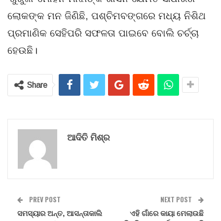
ଲୋକଙ୍କ ମନ ଜିଣିଛି, ପଶ୍ଚିମବଙ୍ଗରେ ମଧ୍ୟ ନିଶିଥ
ପ୍ରମାଣିକ ସେହିପରି ସଫଳତା ପାଇବେ ବୋଲି ଚର୍ଚ୍ଚା
ହେଉଛି।
Share
ଆଦିତି ମିଶ୍ର
PREV POST
NEXT POST
ସମସ୍ୟାର ଅନ୍ତ, ଆସନ୍ତାକାଲି
ଏହି ଗାଁରେ କାୟା ମେଲାଉଛି