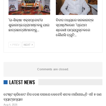
‘ଇ-ଶିକ୍ଷା ଏକ୍ସପ୍ରେସ’ର
ବିବାଦ ମଧ୍ୟରେ ସରକାରଙ୍କ
ଶୁଭାରମ୍ଭ;ଗ୍ରାମାଞ୍ଚଳକୁ ଯାଇ
ସ୍ପଷ୍ଟୀକରଣ: ‘ପ୍ରଥମ
ଛାତ୍ରଛାତ୍ରୀମାନଙ୍କୁ…
ଶ୍ରେଣୀ ପାଠ୍ୟପୁସ୍ତକରେ
କୌଣସି ତ୍ରୁଟି…
PREV
NEXT
Comments are closed.
LATEST NEWS
ଟେଷ୍ଟ କ୍ରିକେଟ: ନିଜ ଦେଶ ବାହାରେ କେବେବି ଶତକ ମାରିନାହାନ୍ତି ଏହି ୫ ଜଣ
ବ୍ୟାଟ୍ସମ୍ୟାନ
Aug 6, 2026