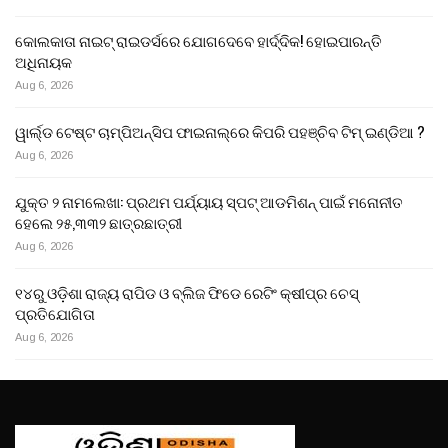
କୋଲକାତା ନାଇଟ୍ ରାଇଡର୍ସରେ ଯୋଗଦେବେ ହାର୍ଦ୍ଦିକ! ହୋଇପାରନ୍ତି
ଅଧିନାୟକ
Aug 6, 2026
ୱାର୍ଲ୍ଡ ଟେଷ୍ଟ ଚାମ୍ପିଅନ୍‌ସିପ ଫାଇନାଲ୍‌ରେ କିପରି ପହଞ୍ଚିବ ଟିମ୍ ଇଣ୍ଡିଆ ?
Aug 6, 2026
ଯୁକ୍ତ ୨ ନାମଲେଖା: ପ୍ରଥମ ପର୍ଯ୍ୟାୟ ସ୍ପଟ୍ ଆଡମିଶନ୍ ପାଇଁ ମନୋନୀତ
ହେଲେ ୨୫,୩୩୨ ଛାତ୍ରଛାତ୍ରୀ
Aug 6, 2026
୧୪ରୁ ଓଡ଼ିଶା ରାଜ୍ୟ ରାପିଡ ଓ ବ୍ଲିଜ ଫିଡେ ରେଟିଂ କ୍ଷୀପ୍ର ଚେସ୍
ପ୍ରତିଯୋଗିତା
Aug 6, 2026