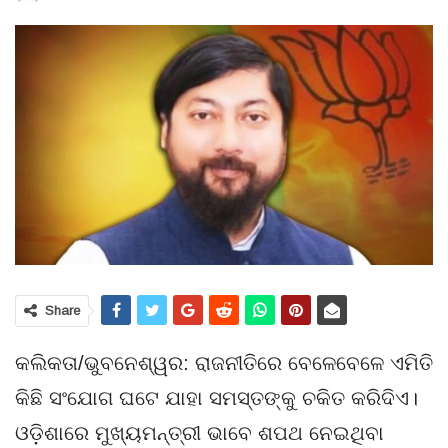
Share
କଲିକତା/ଭୁବନେଶ୍ୱର: ରାଜନୀତିରେ ବେଳେବେଳେ ଏମିତି
କିଛି ସଂଯୋଗ ଘଟେ ଯାହା ସମସ୍ତଙ୍କୁ ଚକିତ କରିଦିଏ।
ଓଡ଼ିଶାରେ ମୁଖ୍ୟମନ୍ତ୍ରୀ ଭାବେ ଶପଥ ନେଇଥିବା