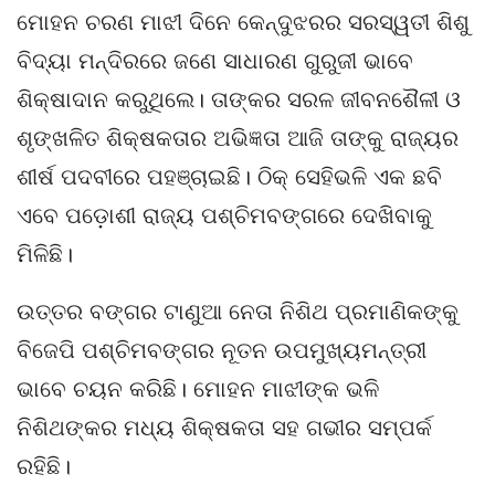
ମୋହନ ଚରଣ ମାଝୀ ଦିନେ କେନ୍ଦୁଝରର ସରସ୍ୱତୀ ଶିଶୁ
ବିଦ୍ୟା ମନ୍ଦିରରେ ଜଣେ ସାଧାରଣ ଗୁରୁଜୀ ଭାବେ
ଶିକ୍ଷାଦାନ କରୁଥିଲେ। ତାଙ୍କର ସରଳ ଜୀବନଶୈଳୀ ଓ
ଶୃଙ୍ଖଳିତ ଶିକ୍ଷକତାର ଅଭିଜ୍ଞତା ଆଜି ତାଙ୍କୁ ରାଜ୍ୟର
ଶୀର୍ଷ ପଦବୀରେ ପହଞ୍ଚାଇଛି। ଠିକ୍ ସେହିଭଳି ଏକ ଛବି
ଏବେ ପଡ଼ୋଶୀ ରାଜ୍ୟ ପଶ୍ଚିମବଙ୍ଗରେ ଦେଖିବାକୁ
ମିଳିଛି।
ଉତ୍ତର ବଙ୍ଗର ଟାଣୁଆ ନେତା ନିଶିଥ ପ୍ରମାଣିକଙ୍କୁ
ବିଜେପି ପଶ୍ଚିମବଙ୍ଗର ନୂତନ ଉପମୁଖ୍ୟମନ୍ତ୍ରୀ
ଭାବେ ଚୟନ କରିଛି। ମୋହନ ମାଝୀଙ୍କ ଭଳି
ନିଶିଥଙ୍କର ମଧ୍ୟ ଶିକ୍ଷକତା ସହ ଗଭୀର ସମ୍ପର୍କ
ରହିଛି।