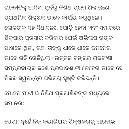
ରାଜନୀତିକୁ ଆସିବା ପୂର୍ବରୁ ନିଶିଥ ପ୍ରମାଣିକ ଜଣେ
ପ୍ରାଥମିକ ଶିକ୍ଷକ ଭାବେ କାର୍ଯ୍ୟ କରୁଥିଲେ।
ଲୋକଙ୍କ ସହ ସିଧାସଳଖ ଯୋଡ଼ି ହେବା ଏବଂ ସମାଜରେ
ଶିକ୍ଷାର ପ୍ରସାର କରିବାର ଯେଉଁ ଅଭିଳାଷ ତାଙ୍କ
ପାଖରେ ଥିଲା, ତାହା ତାଙ୍କୁ ଧୀରେ ଧୀରେ ଜନନେତା
ଭାବେ ଗଢ଼ି ତୋଳିଥିଲା। ଉତ୍ତର ବଙ୍ଗର ରାଜବଂଶୀ
ସମ୍ପ୍ରଦାୟର ଜଣେ ପ୍ରଭାବଶାଳୀ ଚେହେରା ଭାବେ ସେ
ନିଜର ସ୍ୱତନ୍ତ୍ର ପରିଚୟ ସୃଷ୍ଟି କରିଛନ୍ତି।
ମୋହନ ମାଝୀ ଓ ନିଶିଥ ପ୍ରମାଣିକଙ୍କ ମଧ୍ୟରେ
ସମାନତା:
ପେଶା: ଦୁହେଁ ନିଜ କ୍ୟାରିୟର ଶିକ୍ଷକତାରୁ ଆରମ୍ଭ