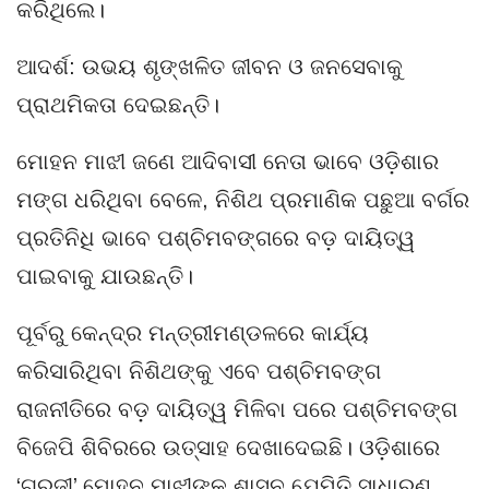
କରିଥିଲେ।
ଆଦର୍ଶ: ଉଭୟ ଶୃଙ୍ଖଳିତ ଜୀବନ ଓ ଜନସେବାକୁ
ପ୍ରାଥମିକତା ଦେଇଛନ୍ତି।
ମୋହନ ମାଝୀ ଜଣେ ଆଦିବାସୀ ନେତା ଭାବେ ଓଡ଼ିଶାର
ମଙ୍ଗ ଧରିଥିବା ବେଳେ, ନିଶିଥ ପ୍ରମାଣିକ ପଛୁଆ ବର୍ଗର
ପ୍ରତିନିଧି ଭାବେ ପଶ୍ଚିମବଙ୍ଗରେ ବଡ଼ ଦାୟିତ୍ୱ
ପାଇବାକୁ ଯାଉଛନ୍ତି।
ପୂର୍ବରୁ କେନ୍ଦ୍ର ମନ୍ତ୍ରୀମଣ୍ଡଳରେ କାର୍ଯ୍ୟ
କରିସାରିଥିବା ନିଶିଥଙ୍କୁ ଏବେ ପଶ୍ଚିମବଙ୍ଗ
ରାଜନୀତିରେ ବଡ଼ ଦାୟିତ୍ୱ ମିଳିବା ପରେ ପଶ୍ଚିମବଙ୍ଗ
ବିଜେପି ଶିବିରରେ ଉତ୍ସାହ ଦେଖାଦେଇଛି। ଓଡ଼ିଶାରେ
‘ଗୁରୁଜୀ’ ମୋହନ ମାଝୀଙ୍କ ଶାସନ ଯେମିତି ସାଧାରଣ