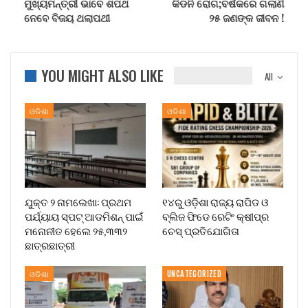
ମୁଖ୍ୟମନ୍ତ୍ରୀ ଭାବେ ଶପଥ
କିଡନି ରୋଗ;ବର୍ଷକରେ ଗଲାଣି
ନେବେ ବିଜୟ ଥଲାପଥୀ
୨୫ ଜଣଙ୍କ ଜୀବନ !
YOU MIGHT ALSO LIKE
All
ଓଡିଶା
ଓଡିଶା
ଯୁକ୍ତ ୨ ନାମଲେଖା: ପ୍ରଥମ
୧୪ରୁ ଓଡ଼ିଶା ରାଜ୍ୟ ରାପିଡ ଓ
ପର୍ଯ୍ୟାୟ ସ୍ପଟ୍ ଆଡମିଶନ୍ ପାଇଁ
ବ୍ଲିଜ ଫିଡେ ରେଟିଂ କ୍ଷୀପ୍ର
ମନୋନୀତ ହେଲେ ୨୫,୩୩୨
ଚେସ୍ ପ୍ରତିଯୋଗିତା
ଛାତ୍ରଛାତ୍ରୀ
ଓଡିଶା
UNCATEGORIZED