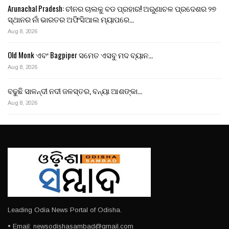
Arunachal Pradesh: ଚୀନର ଚାଲକୁ ବଡ ପ୍ରହାର! ଅରୁଣାଚଳ ପ୍ରଦେଶର ୨୭
ସ୍ଥାନର ନାଁ ଭାରତର ଅଫିସିଆଲ ମ୍ୟାପରେ…
Aug 8, 2026
Old Monk ଏବଂ Bagpiper ସମେତ ଏସବୁ ମଦ ବ୍ୟାନ…
Aug 8, 2026
ବଢୁଛି ସାଳନ୍ଦୀ ନଦୀ ଜଳସ୍ତର, ବନ୍ୟା ଆଶଙ୍କା…
Aug 8, 2026
Leading Odia News Portal of Odisha.
• Email: newsodishasambad@gmail.com