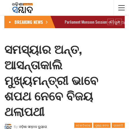
BREAKING NEWS
ସମସ୍ୟାର ଅନ୍ତ,
ଆସନ୍ତାକାଲି
ମୁଖ୍ୟମନ୍ତ୍ରୀ ଭାବେ
ଶପଥ ନେବେ ବିଜୟ
ଥଲାପଥୀ
ଦେଶ ବିଦେଶ
ମୁଖ୍ୟ ଖବର
ରାଜନୀତି
By
ଓଡ଼ିଶା ସମ୍ବାଦ ବ୍ୟୁରୋ