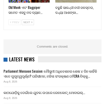
Old Monk ଏବଂ Bagpiper
ବଢୁଛି ସାଳନ୍ଦୀ ନଦୀ ଜଳସ୍ତର,
ସମେତ ଏସବୁ ମଦ ବ୍ୟାନ…
ବନ୍ୟା ଆଶଙ୍କା…
PREV
NEXT
Comments are closed.
LATEST NEWS
Parliament Monsoon Session: ମୌସୁମୀ ଅଧିବେଶନର ଶେଷ ୪ ଦିନ କାହିଁକି
ଏତେ ଗୁରୁତ୍ୱପୂର୍ଣ୍ଣ? ପରିସୀମନ, ମହିଳା ସଂରକ୍ଷଣ ଓ FCRA ବିଲ୍‌କୁ…
Aug 8, 2026
କାଠଯୋଡ଼ିକୁ ଡେଇଁଲେ ଯୁବକ; ଉପରେ ରେନକୋଟ୍, ମୋବାଇଲ୍…
Aug 8, 2026