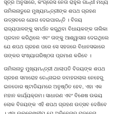
ସୂତ୍ର ଅନୁସାରେ, କଂଗ୍ରେସ ନେତା ରାହୁଲ ଗାନ୍ଧୀ ମଧ୍ୟ
ତାମିଲନାଡୁରେ ମୁଖ୍ୟମନ୍ତ୍ରୀଙ୍କ ଶପଥ ଗ୍ରହଣ
ଉତ୍ସବରେ ଯୋଗ ଦେଇପାରନ୍ତି । ବିଜୟ
ରାଜ୍ୟପାଳଙ୍କୁ ସମର୍ଥନ କରୁଥିବା ବିଧାୟକଙ୍କ ତାଲିକା
ପ୍ରଦାନ କରିଥିଲେ ଏବଂ ତାଙ୍କୁ ଆଶ୍ୱାସନା ଦେଇଥିଲେ
ଯେ ଶପଥ ଗ୍ରହଣ ପରେ ସେ ସହଜରେ ବିଧାନସଭାରେ
ତାଙ୍କର ସଂଖ୍ୟାଗରିଷ୍ଠତା ପ୍ରମାଣ କରିବେ ।
ତାମିଲନାଡୁ ମୁଖ୍ୟମନ୍ତ୍ରୀ ଥାଲାପତି ବିଜୟଙ୍କ ଶପଥ
ଗ୍ରହଣ ସମାରୋହ ଚେନ୍ନାଇର ଜବାହରଲାଲ ନେହେରୁ
ଇନଡୋର ଷ୍ଟାଡିୟମରେ ଅନୁଷ୍ଠିତ ହେବ, ଏହା ଏକ
ମହାନ କାର୍ଯ୍ୟକ୍ରମ। ସାଧାରଣ ଏବଂ ବିଶେଷ ଉଭୟ
ଲୋକ ବିଜୟଙ୍କ ଏହି ଶପଥ ଗ୍ରହଣ ଉତ୍ସବ ଦେଖିବେ
। ଏହା ଉଲ୍ଲେଖନୀୟ ଯେ ଅଭିନେତାରୁ ରାଜନେତା