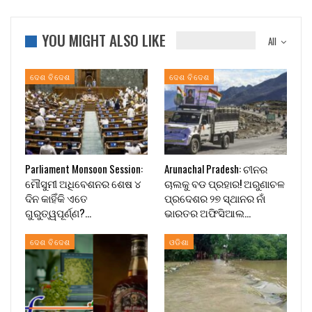
YOU MIGHT ALSO LIKE
All
ଦେଶ ବିଦେଶ
ଦେଶ ବିଦେଶ
Parliament Monsoon Session:
Arunachal Pradesh: ଚୀନର
ମୌସୁମୀ ଅଧିବେଶନର ଶେଷ ୪
ଚାଲକୁ ବଡ ପ୍ରହାର! ଅରୁଣାଚଳ
ଦିନ କାହିଁକି ଏତେ
ପ୍ରଦେଶର ୨୭ ସ୍ଥାନର ନାଁ
ଗୁରୁତ୍ୱପୂର୍ଣ୍ଣ?…
ଭାରତର ଅଫିସିଆଲ…
ଦେଶ ବିଦେଶ
ଓଡିଶା