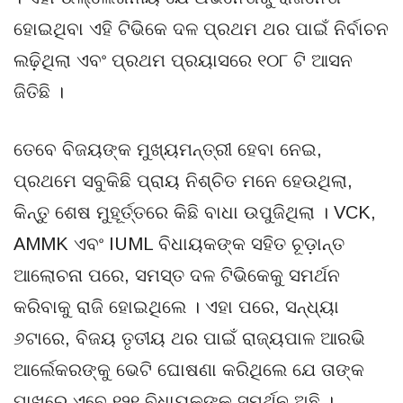
ହୋଇଥିବା ଏହି ଟିଭିକେ ଦଳ ପ୍ରଥମ ଥର ପାଇଁ ନିର୍ବାଚନ
ଲଢ଼ିଥିଲା ​​ଏବଂ ପ୍ରଥମ ପ୍ରୟାସରେ ୧୦୮ ଟି ଆସନ
ଜିତିଛି ।
ତେବେ ବିଜୟଙ୍କ ମୁଖ୍ୟମନ୍ତ୍ରୀ ହେବା ନେଇ,
ପ୍ରଥମେ ସବୁକିଛି ପ୍ରାୟ ନିଶ୍ଚିତ ମନେ ହେଉଥିଲା,
କିନ୍ତୁ ଶେଷ ମୁହୂର୍ତ୍ତରେ କିଛି ବାଧା ଉପୁଜିଥିଲା । VCK,
AMMK ଏବଂ IUML ବିଧାୟକଙ୍କ ସହିତ ଚୂଡ଼ାନ୍ତ
ଆଲୋଚନା ପରେ, ସମସ୍ତ ଦଳ ଟିଭିକେକୁ ସମର୍ଥନ
କରିବାକୁ ରାଜି ହୋଇଥିଲେ । ଏହା ପରେ, ସନ୍ଧ୍ୟା
୬ଟାରେ, ବିଜୟ ତୃତୀୟ ଥର ପାଇଁ ରାଜ୍ୟପାଳ ଆରଭି
ଆର୍ଲେକରଙ୍କୁ ଭେଟି ଘୋଷଣା କରିଥିଲେ ଯେ ତାଙ୍କ
ପାଖରେ ଏବେ ୧୨୧ ବିଧାୟକଙ୍କ ସମର୍ଥନ ଅଛି ।