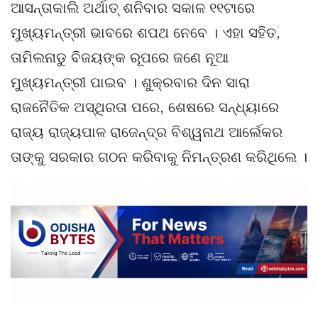
ଆସନ୍ତାକାଲି ଅର୍ଥାତ୍ ଶନିବାର ସକାଳ ୧୧ଟାରେ
ମୁଖ୍ୟମନ୍ତ୍ରୀ ଭାବରେ ଶପଥ ନେବେ । ଏହା ସହିତ,
ତାମିଲନାଡୁ ବିଜୟଙ୍କ ରୂପରେ ଜଣେ ନୂଆ
ମୁଖ୍ୟମନ୍ତ୍ରୀ ପାଇବ । ଶୁକ୍ରବାର ଦିନ ସାରା
ରାଜନୈତିକ ଅସ୍ଥିରତା ପରେ, ଶେଷରେ ସନ୍ଧ୍ୟାରେ
ରାଜ୍ୟ ରାଜ୍ୟପାଳ ରାଜେନ୍ଦ୍ର ବିଶ୍ୱନାଥ ଆର୍ଲେକର
ତାଙ୍କୁ ସରକାର ଗଠନ କରିବାକୁ ନିମନ୍ତ୍ରଣ କରିଥିଲେ ।