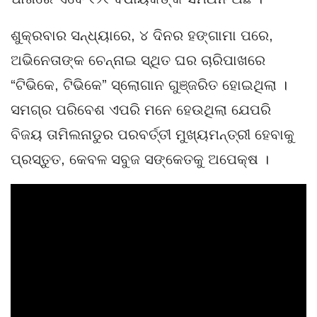
ଶୁକ୍ରବାର ସନ୍ଧ୍ୟାରେ, ୪ ଦିନର ହଙ୍ଗାମା ପରେ,
ଅଭିନେତାଙ୍କ ଚେନ୍ନାଇ ସ୍ଥିତ ଘର ଚାରିପାଖରେ
“ଟିଭିକେ, ଟିଭିକେ” ସ୍ଲୋଗାନ ଗୁଞ୍ଜରିତ ହୋଇଥିଲା ।
ସମଗ୍ର ପରିବେଶ ଏପରି ମନେ ହେଉଥିଲା ଯେପରି
ବିଜୟ ତାମିଲନାଡୁର ପରବର୍ତ୍ତୀ ମୁଖ୍ୟମନ୍ତ୍ରୀ ହେବାକୁ
ପ୍ରସ୍ତୁତ, କେବଳ ସବୁଜ ସଙ୍କେତକୁ ଅପେକ୍ଷ ।