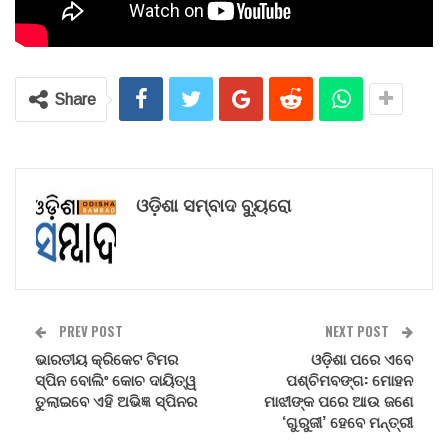
Share
ଓଡ଼ିଶା ସମ୍ବାଦ ବ୍ୟୁରୋ
PREV POST
NEXT POST
ଭାରତୀୟ କ୍ରିକେଟ ଟିମର
ଓଡ଼ିଶା ପରେ ଏବେ
ସ୍ପିନ ବୋଲିଂ କୋଚ ଦାୟିତ୍ୱ
ପଶ୍ଚିମବଙ୍ଗ: ମୋହନ
ତୁଲାଇବେ ଏହି ଅଭିଜ୍ଞ ସ୍ପିନର
ମାଝୀଙ୍କ ପରେ ଆଉ ଜଣେ
‘ଗୁରୁଜୀ’ ହେବେ ମନ୍ତ୍ରୀ