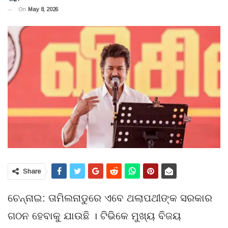
On
May 8, 2026
Share
ଚେନ୍ନାଇ: ତାମିଲନାଡୁରେ ଏବେ ଥଲାପଥୀଙ୍କ ସରକାର
ଗଠନ ହେବାକୁ ଯାଉଛି । ଟିଭିକେ ମୁଖ୍ୟ ବିଜୟ