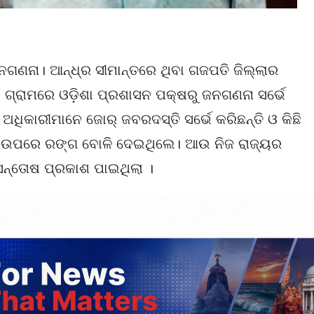
ଗଣନା। ଆନ୍ଧ୍ର ସୀମାନ୍ତରେ ଥିବା ଗଜପତି ଜିଲ୍ଲାର
 ଗ୍ରାମରେ ଓଡ଼ିଶା ପ୍ରଶାସନ ପକ୍ଷରୁ ଜନଗଣନା ସର୍ଭେ
ିକାରୀମାନେ ଜୋର୍‌ ଜବରଦସ୍ତି ସର୍ଭେ କରିଛନ୍ତି ଓ କିଛି
 ଉପରେ ରଙ୍ଗ ବୋଳି ଦେଇଥିଲେ। ଆଉ ନିଜ ରାଜ୍ୟର
୍ତୋଷ ପ୍ରକାଶ ପାଇଥିଲା ।