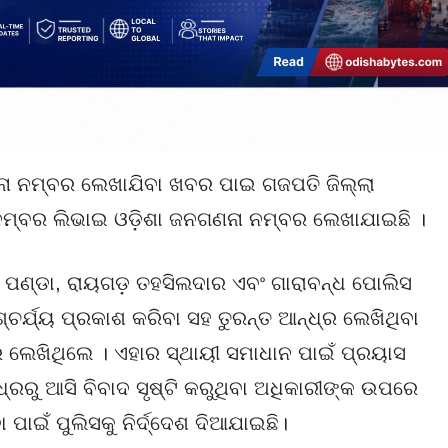
ା ନମ୍ବର ଲେଖାଯିବା ଖବର ପାଇ ଗଜପତି ଜିଲ୍ଲା
 ନମ୍ବର ଲିଭାଇ ଓଡ଼ିଶା ଜନଗଣନା ନମ୍ବର ଲେଖାଯାଇଛି ।
ର ପଣ୍ଡା, ରାୟଗଡ଼ ତହସିଲଦାର ଏବଂ ଗାରାବନ୍ଧ ପୋଲିସ
୍ଚର୍ଯ୍ୟ ପ୍ରକାଶ କରିବା ସହ ତୁରନ୍ତ ଆନ୍ଧ୍ର ଲେଖିଥିବା
 ଲେଖିଥିଲେ । ଏହାର ସ୍ଥାୟୀ ସମାଧାନ ପାଇଁ ପ୍ରୟାସ
ଧ୍ରରୁ ଆସି ବିବାଦ ସୃଷ୍ଟି କରୁଥିବା ଅଧିକାରୀଙ୍କ ଉପରେ
ପାଇଁ ପୁଲିସକୁ ନିର୍ଦ୍ଦେଶ ଦିଆଯାଇଛି।