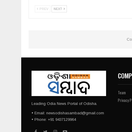
PREV
NEXT
Co
COMP
Team
Privacy P
Leading Odia News Portal of Odisha.
• Email: newsodishasambad@gmail.com
• Phone: +91 9437129964