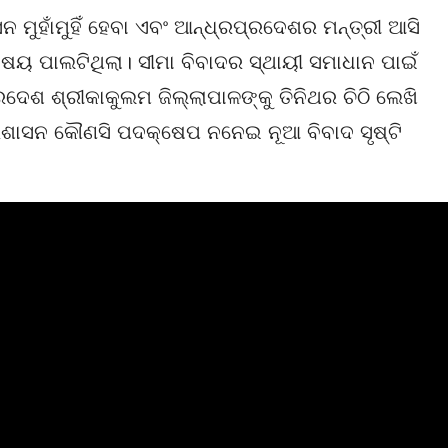
 ମୁହାଁମୁହିଁ ହେବା ଏବଂ ଆନ୍ଧ୍ରପ୍ରଦେଶର ମନ୍ତ୍ରୀ ଆସି
ିଷୟ ପାଲଟିଥିଲା। ସୀମା ବିବାଦର ସ୍ଥାୟୀ ସମାଧାନ ପାଇଁ
ଦେଶ ଶ୍ରୀକାକୁଲମ ଜିଲ୍ଲାପାଳଙ୍କୁ ତିନିଥର ଚିଠି ଲେଖି
୍ରଶାସନ କୌଣସି ପଦକ୍ଷେପ ନନେଇ ନୂଆ ବିବାଦ ସୃଷ୍ଟି