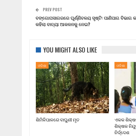
PREV POST
ବଙ୍ଗୋପସାଗରରେ ଘୂର୍ଣ୍ଣିବଳୟ ସୃଷ୍ଟି: ପାଣିପାଗ ବିଭାଗ 
କହିଲା ବାତ୍ୟା ଆକଳନକୁ ନେଇ?
YOU MIGHT ALSO LIKE
ଓଡିଶା
ଓଡିଶା
ଶିମିଳିପାଳରେ ବାଘୁଣୀ ମୃତ
ଏକକ ଶିକ୍ଷକ
ଶିକ୍ଷକ ନିଯ
ନିର୍ଦ୍ଦେଶ