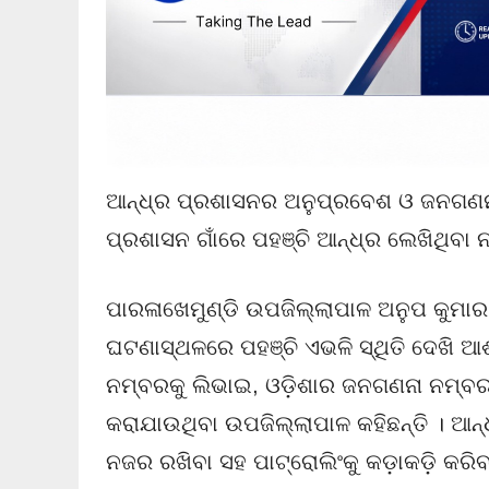
ଆନ୍ଧ୍ର ପ୍ରଶାସନର ଅନୁପ୍ରବେଶ ଓ ଜନଗଣନ
ପ୍ରଶାସନ ଗାଁରେ ପହଞ୍ଚି ଆନ୍ଧ୍ର ଲେଖିଥିବା
ପାରଳାଖେମୁଣ୍ଡି ଉପଜିଲ୍ଲାପାଳ ଅନୁପ କୁମା
ଘଟଣାସ୍ଥଳରେ ପହଞ୍ଚି ଏଭଳି ସ୍ଥିତି ଦେଖି ଆଶ
ନମ୍ବରକୁ ଲିଭାଇ, ଓଡ଼ିଶାର ଜନଗଣନା ନମ୍ବର
କରାଯାଉଥିବା ଉପଜିଲ୍ଲାପାଳ କହିଛନ୍ତି । ଆନ୍
ନଜର ରଖିବା ସହ ପାଟ୍ରୋଲିଂକୁ କଡ଼ାକଡ଼ି କରିବା 