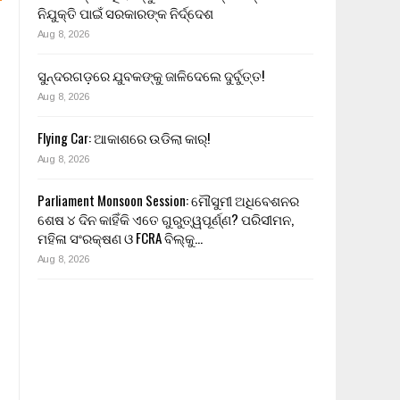
ନିଯୁକ୍ତି ପାଇଁ ସରକାରଙ୍କ ନିର୍ଦ୍ଦେଶ
Aug 8, 2026
ସୁନ୍ଦରଗଡ଼ରେ ଯୁବକଙ୍କୁ ଜାଳିଦେଲେ ଦୁର୍ବୁତ୍ତ!
Aug 8, 2026
Flying Car: ଆକାଶରେ ଉଡିଲା କାର୍!
Aug 8, 2026
Parliament Monsoon Session: ମୌସୁମୀ ଅଧିବେଶନର
ଶେଷ ୪ ଦିନ କାହିଁକି ଏତେ ଗୁରୁତ୍ୱପୂର୍ଣ୍ଣ? ପରିସୀମନ,
ମହିଳା ସଂରକ୍ଷଣ ଓ FCRA ବିଲ୍‌କୁ…
Aug 8, 2026