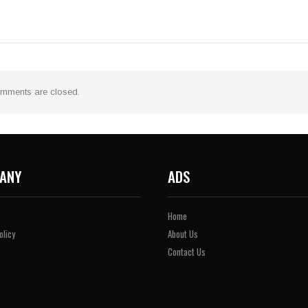
mments are closed.
ANY
ADS
Home
olicy
About Us
Contact Us