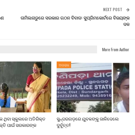
NEXT POST
କଣ
ତାମିଲନାଡୁରେ ସରକାର ଗଠନ ବିବାଦ: ସୁପ୍ରିମକୋର୍ଟରେ ବିଜୟଙ୍କ
ଦଳ
More From Author
ଅପରାଧ
 ଥିବା ସ୍କୁଲରେ ଅତିରିକ୍ତ
ସୁନ୍ଦରଗଡ଼ରେ ଯୁବକଙ୍କୁ ଜାଳିଦେଲେ
ୁକ୍ତି ପାଇଁ ସରକାରଙ୍କ
ଦୁର୍ବୁତ୍ତ!