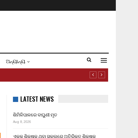
ଅନ୍ୟାନ୍ୟ
LATEST NEWS
ଶିମିଳିପାଳରେ ବାଘୁଣୀ ମୃତ
Aug 8, 2026
ଏକକ ଶିକ୍ଷକ ଥିବା ସ୍କୁଲରେ ଅତିରିକ୍ତ ଶିକ୍ଷକ