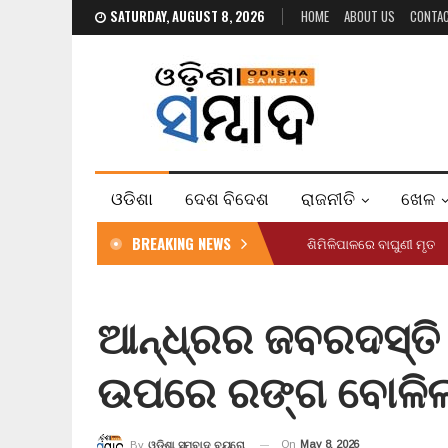
SATURDAY, AUGUST 8, 2026
HOME
ABOUT US
CONTA
ଓଡିଶା
ଦେଶ ବିଦେଶ
ରାଜନୀତି
ଖେଳ
BREAKING NEWS
ଶିମିଳିପାଳରେ ବାଘୁଣୀ ମୃତ
ଆନ୍ଧ୍ରର ଜବରଦସ୍ତି
ଉପରେ ରଙ୍ଗ ବୋଳିଲ
On
May 8, 2026
By
ଓଡ଼ିଶା ସମ୍ବାଦ ବ୍ୟୁରୋ