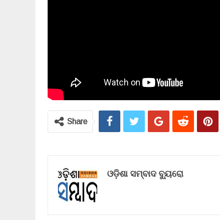
Share
ଓଡ଼ିଶା ସମ୍ବାଦ ବ୍ୟୁରୋ