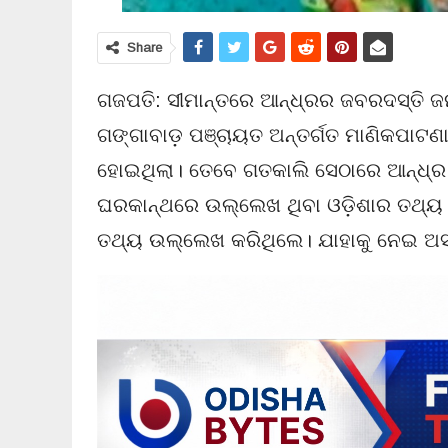
Share
ଗଜପତି: ସୀମାନ୍ତରେ ଆନ୍ଧ୍ରର ଜବରଦସ୍ତି ଜନ
ଗଙ୍ଗାବାଡ଼ ପଞ୍ଚାୟତ ଅନ୍ତର୍ଗତ ମାଣିକପାଟଣା
ହୋଇଥିଲା। ତେବେ ଗତକାଲି ସେଠାରେ ଆନ୍ଧ୍ର ଅଧ
ଘରକାନ୍ଥରେ ଉଲ୍ଲେଖ ଥିବା ଓଡ଼ିଶାର ତଥ୍ୟ
ତଥ୍ୟ ଉଲ୍ଲେଖ କରିଥିଲେ। ଯାହାକୁ ନେଇ ଅସନ