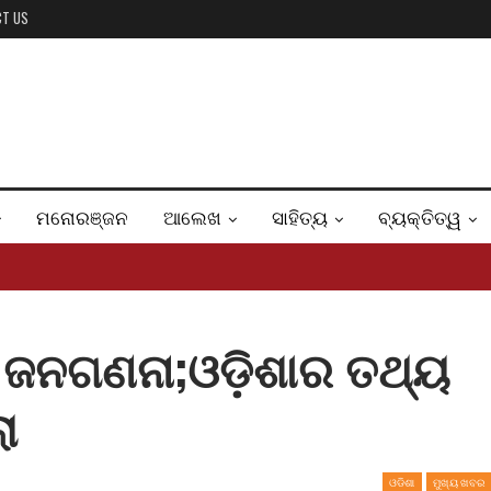
CT US
ମନୋରଞ୍ଜନ
ଆଲେଖ
ସାହିତ୍ୟ
ବ୍ୟକ୍ତିତ୍ୱ
 ଜନଗଣନା;ଓଡ଼ିଶାର ତଥ୍ୟ
ା
ଓଡିଶା
ମୁଖ୍ୟ ଖବର