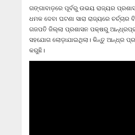
ଗଙ୍ଗାବାଡ଼ରେ ପୂର୍ବରୁ ଉଭୟ ରାଜ୍ୟର ପ୍ରଶାସନ
ଧମକ ଦେବା ଘଟଣା ସାରା ରାଜ୍ୟରେ ଚର୍ଚ୍ଚାର ବ
ଗଜପତି ଜିଲ୍ଲା ପ୍ରଶାସନ ପକ୍ଷରୁ ଆନ୍ଧ୍ରପ୍ର
ସହଯୋଗ ଲୋଡ଼ାଯାଇଥିଲା। କିନ୍ତୁ ଆନ୍ଧ୍ର ପ
କରୁଛି।