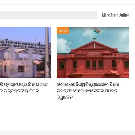
More From Author
ଓଡିଶା
ଜି ପ୍ରଶ୍ନପତ୍ର ଲିକ୍ ଘଟଣା:
ରେଭେନ୍ସା ବିଶ୍ୱବିଦ୍ୟାଳୟରେ ବିବାଦ,
ିରେ ଉଚ୍ଚସ୍ତରୀୟ ଟିମର
ଇସ୍ତଫା ଦେଲେ ହଷ୍ଟେଲର ସମସ୍ତ
ଓ୍ୱାର୍ଡେନ