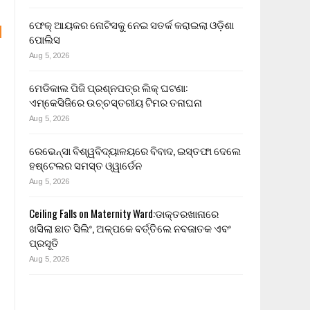
ଫେକ୍ ଆୟକର ନୋଟିସକୁ ନେଇ ସତର୍କ କରାଇଲା ଓଡ଼ିଶା
ପୋଲିସ
Aug 5, 2026
ମେଡିକାଲ ପିଜି ପ୍ରଶ୍ନପତ୍ର ଲିକ୍ ଘଟଣା:
ଏମ୍‌କେସିଜିରେ ଉଚ୍ଚସ୍ତରୀୟ ଟିମର ତନାଘନା
Aug 5, 2026
ରେଭେନ୍ସା ବିଶ୍ୱବିଦ୍ୟାଳୟରେ ବିବାଦ, ଇସ୍ତଫା ଦେଲେ
ହଷ୍ଟେଲର ସମସ୍ତ ଓ୍ୱାର୍ଡେନ
Aug 5, 2026
Ceiling Falls on Maternity Ward:ଡାକ୍ତରଖାନାରେ
ଖସିଲା ଛାତ ସିଲିଂ, ଅଳ୍ପକେ ବର୍ତ୍ତିଲେ ନବଜାତକ ଏବଂ
ପ୍ରସୂତି
Aug 5, 2026