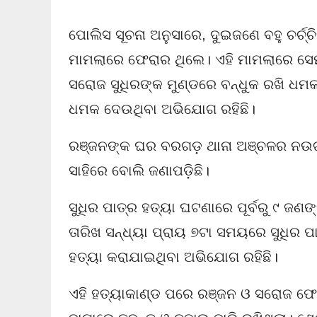
ପୋଲିସ ସୂଚନା ଅନୁସାରେ, ଦୁଇଜଣେ ବହୁ ଚର୍ଚ୍
ମାମଲାରେ ଫେରାର ଥିଲେ। ଏହି ମାମଲାରେ ସେମ
ସରୋଜ ସୁଧିରଙ୍କ ମୁଣ୍ଡରେ ବନ୍ଧୁକ ରଖି ଧମ
ଧମକ ଦେଉଥିବା ଅଭିଯୋଗ ରହିଛି।
ରଞ୍ଜନଙ୍କ ଘର ବରଗଡ଼ ଥାନା ଅଞ୍ଚଳର ନଉଗାଁର
ସାହିରେ ବୋଲି ଜଣାପଡ଼ିଛି।
ସୁଧିର ପାତ୍ର ହତ୍ୟା ଘଟଣାରେ ପୂର୍ବରୁ ୯ ଜଣଙ
ତାରିଖ ସନ୍ଧ୍ୟା ପ୍ରାୟ ୭ଟା ସମୟରେ ସୁଧିର ପ
ହତ୍ୟା କରାଯାଇଥିବା ଅଭିଯୋଗ ରହିଛି।
ଏହି ହତ୍ୟାକାଣ୍ଡ ପରେ ରଞ୍ଜନ ଓ ସରୋଜ ଫେରା