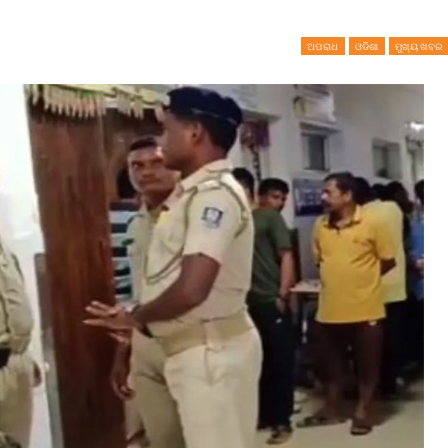
ଅପରାଧ
ଓଡିଶା
ମୁଖ୍ୟ ଖବର