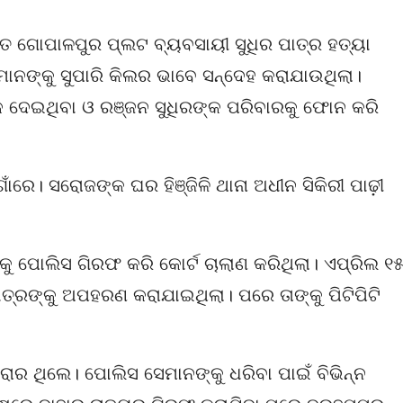
ଚିତ ଗୋପାଳପୁର ପ୍ଲଟ ବ୍ୟବସାୟୀ ସୁଧିର ପାତ୍ର ହତ୍ୟା
ାନଙ୍କୁ ସୁପାରି କିଲର ଭାବେ ସନ୍ଦେହ କରାଯାଉଥିଲା।
କ ଦେଇଥିବା ଓ ରଞ୍ଜନ ସୁଧିରଙ୍କ ପରିବାରକୁ ଫୋନ କରି
େ। ସରୋଜଙ୍କ ଘର ହିଞ୍ଜିଳି ଥାନା ଅଧୀନ ସିକିରୀ ପାଢ଼ୀ
୍କୁ ପୋଲିସ ଗିରଫ କରି କୋର୍ଟ ଚାଲାଣ କରିଥିଲା। ଏପ୍ରିଲ ୧
ାତ୍ରଙ୍କୁ ଅପହରଣ କରାଯାଇଥିଲା। ପରେ ତାଙ୍କୁ ପିଟିପିଟି
ର ଥିଲେ। ପୋଲିସ ସେମାନଙ୍କୁ ଧରିବା ପାଇଁ ବିଭିନ୍ନ