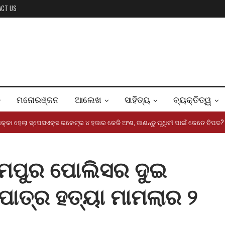
ACT US
ମନୋରଞ୍ଜନ
ଆଲେଖ
ସାହିତ୍ୟ
ବ୍ୟକ୍ତିତ୍ୱ
ଧକ୍କା ହେଲା ସ୍ପେସଏକ୍ସ ରକେଟ୍‌ର ୪ ହଜାର କେଜି ଅଂଶ, ଜାଣନ୍ତୁ ପୃଥିବୀ ପାଇଁ କେତେ ବିପଦ?
ହ୍ମପୁର ପୋଲିସର ଦୁଇ
ପାତ୍ର ହତ୍ୟା ମାମଲାର ୨