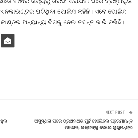
େଷରେ ବାହାର ରାଜ୍ୟରୁ ଗିରଫ କରାଯିବା ପରେ ବ୍ରହ୍ମପୁର
ଏନକାଉଣ୍ଟର ଘଟିଥିବା ପୋଲିସ କହିଛି। ଏବେ ପୋଲିସ
ାଣ୍ଡର ଅନ୍ୟାନ୍ୟ ଦିଗକୁ ନେଇ ତଦନ୍ତ ଜାରି ରଖିଛି।
NEXT POST
ାହୁଲ
ଅସୁସ୍ଥତା ପରେ ପ୍ରଥମଥର ମୁହଁ ଖୋଲିଲେ ପ୍ରେମାନନ୍ଦ
ମହାରାଜ, ଭକ୍ତଙ୍କୁ ଦେଲେ ଗୁରୁମନ୍ତ୍ର