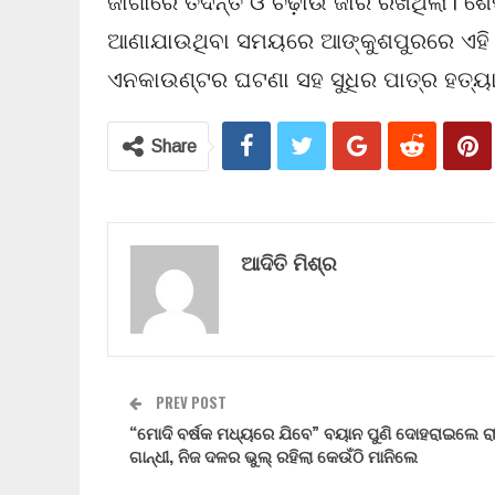
ଜାଗାରେ ତଦନ୍ତ ଓ ଚଢ଼ାଉ ଜାରି ରଖିଥିଲା। ଶ
ଆଣାଯାଉଥିବା ସମୟରେ ଆଙ୍କୁଶପୁରରେ ଏହି 
ଏନକାଉଣ୍ଟର ଘଟଣା ସହ ସୁଧିର ପାତ୍ର ହତ୍ୟାକ
Share
ଆଦିତି ମିଶ୍ର
PREV POST
“ମୋଦି ବର୍ଷକ ମଧ୍ୟରେ ଯିବେ” ବୟାନ ପୁଣି ଦୋହରାଇଲେ ର
ଗାନ୍ଧୀ, ନିଜ ଦଳର ଭୁଲ୍ ରହିଲା କେଉଁଠି ମାନିଲେ