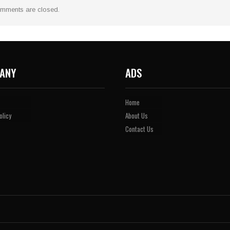
mments are closed.
ANY
ADS
Home
olicy
About Us
Contact Us