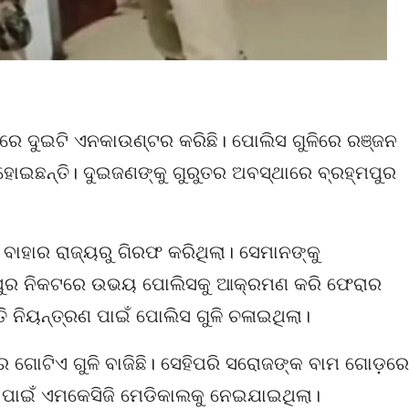
ରେ ଦୁଇଟି ଏନକାଉଣ୍ଟର କରିଛି। ପୋଲିସ ଗୁଳିରେ ରଞ୍ଜନ
ୋଇଛନ୍ତି। ଦୁଇଜଣଙ୍କୁ ଗୁରୁତର ଅବସ୍ଥାରେ ବ୍ରହ୍ମପୁର
ବାହାର ରାଜ୍ୟରୁ ଗିରଫ କରିଥିଲା। ସେମାନଙ୍କୁ
ଶପୁର ନିକଟରେ ଉଭୟ ପୋଲିସକୁ ଆକ୍ରମଣ କରି ଫେରାର
ତି ନିୟନ୍ତ୍ରଣ ପାଇଁ ପୋଲିସ ଗୁଳି ଚଳାଇଥିଲା।
ଗୋଟିଏ ଗୁଳି ବାଜିଛି। ସେହିପରି ସରୋଜଙ୍କ ବାମ ଗୋଡ଼ରେ
ା ପାଇଁ ଏମକେସିଜି ମେଡିକାଲକୁ ନେଇଯାଇଥିଲା।