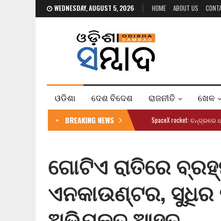
WEDNESDAY, AUGUST 5, 2026
HOME
ABOUT US
CONT
ଓଡିଶା
ଦେଶ ବିଦେଶ
ରାଜନୀତି
ଖେଳ
BREAKING NEWS
SpaceX rocket: ଚନ୍ଦ୍ରରେ 
ଗୋଟିଏ ରାତିରେ ବ୍ର
ଏନକାଉଣ୍ଟର, ସୁଧିର 
ଅଭିଯୁକ୍ତ ଆହତ