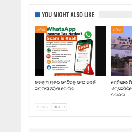
YOU MIGHT ALSO LIKE
ଓଡିଶା
ଓଡିଶା
ଫେକ୍ ଆୟକର ନୋଟିସକୁ ନେଇ ସତର୍କ
ମେଡିକାଲ ପି
କରାଇଲା ଓଡ଼ିଶା ପୋଲିସ
ଏମ୍‌କେସିଜ
ତନାଘନା
PREV
NEXT