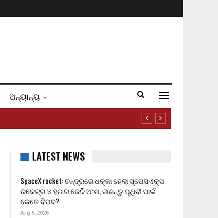
ଅନ୍ୟାନ୍ୟ
LATEST NEWS
SpaceX rocket: ଚନ୍ଦ୍ରରେ ଧକ୍କା ହେଲା ସ୍ପେସଏକ୍ସ
ରକେଟ୍‌ର ୪ ହଜାର କେଜି ଅଂଶ, ଜାଣନ୍ତୁ ପୃଥିବୀ ପାଇଁ
କେତେ ବିପଦ?
Aug 5, 2026