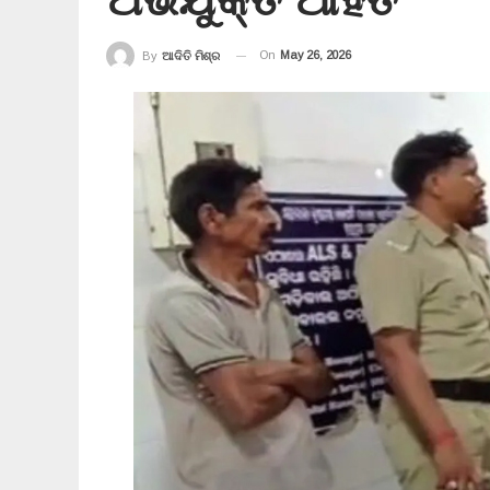
On
May 26, 2026
By
ଆଦିତି ମିଶ୍ର