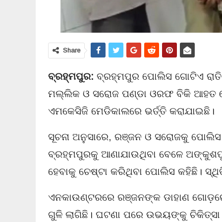
Share
ବ୍ରହ୍ମପୁର:
ବ୍ରହ୍ମପୁର ପୋଲିସ ଗୋଟିଏ ରାତି
ମଲ୍ଲିକ ଓ ସରୋଜ ପଣ୍ଡା ଓରଫ ବିକି ଆହତ ହ
ଏମକେସିଜି ମେଡିକାଲରେ ଭର୍ତ୍ତି କରାଯାଇଛି।
ସୂଚନା ଅନୁସାରେ, ରଞ୍ଜନ ଓ ସରୋଜକୁ ପୋଲିସ 
ବ୍ରହ୍ମପୁରକୁ ଆଣାଯାଉଥିବା ବେଳେ ଅଙ୍କୁ
ହେବାକୁ ଚେଷ୍ଟା କରିଥିବା ପୋଲିସ କହିଛି। ସ୍ଥି
ଏନକାଉଣ୍ଟରରେ ରଞ୍ଜନଙ୍କ ଡାହାଣ ଗୋଡ଼ରେ 
ଗୁଳି ଲାଗିଛି। ଘଟଣା ପରେ ଉଭୟଙ୍କୁ ଚିକିତ୍ସ