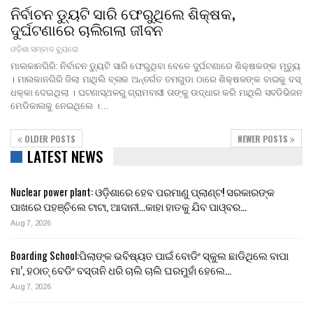
ନିର୍ବାଚନ ଡ୍ୟୁଟି ସାରି ଫେରୁଥିଲେ ଶିକ୍ଷକ,
ଦୁର୍ଘଟଣାରେ ଚାଲିଗଲା ଜୀବନ
ଓଡ଼ିଶା ସମ୍ବାଦ ବ୍ୟୁରୋ
ମାଲକାନଗିରି: ନିର୍ବାଚନ ଡ୍ୟୁଟି ସାରି ଫେରୁଥିବା ବେଳେ ଦୁର୍ଘଟଣାରେ ଶିକ୍ଷକଙ୍କ ମୃତ୍ୟୁ
। ମାଲକାନଗିରି ଜିଲା ମାଥିଲି ବ୍ଲକ ଅନ୍ତର୍ଗତ ତମଗୁଡା ଠାରେ ଶିକ୍ଷକଙ୍କ ବାଇକୁ ବସ୍
ଧକ୍କା ଦେଇଥିଲା । ଘଟଣାସ୍ଥଳରୁ ଗ୍ରାମବାସୀ ତାଙ୍କୁ ଉଦ୍ଧାର କରି ମାଥିଲି ସବଡିଭିଜନ
ମେଡିକାଲକୁ ନେଇଥିଲେ ।…
OLDER POSTS
NEWER POSTS
LATEST NEWS
Nuclear power plant: ଓଡ଼ିଶାରେ ହେବ ପରମାଣୁ ପ୍ଲାଣ୍ଟ! ସରକାରଙ୍କ
ପାଖରେ ପହଞ୍ଚିଲେ ଟାଟା, ଆଦାନୀ…କାହା ହାତକୁ ଯିବ ପାଓ୍ବର…
Aug 7, 2026
Boarding School:ପିଲାଙ୍କ ଭବିଷ୍ୟତ ପାଇଁ ବୋଡିଂ ସ୍କୁଲ ଛାଡିଥିଲେ ବାପା
ମା’, ହଠାତ୍ ବେଡିଂ ବସ୍ତାନି ଧରି ଚାଲି ଚାଲି ଘରମୁହାଁ ହେଲେ…
Aug 7, 2026