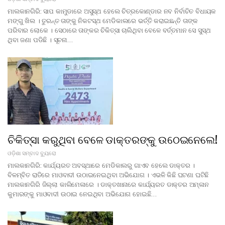
ମାଲକାନଗିରି: ସାପ କାମୁଡାରେ ଅସୁସ୍ଥ ହେଲେ ଚିତ୍ରକୋଣ୍ଡାର ନବ ନିର୍ବାଚିତ ବିଧାୟକ
ମଙ୍ଗୁ ଖିଲ । ତୁରନ୍ତ ତାଙ୍କୁ ନିକଟସ୍ଥ ମେଡିକାଲରେ ଭର୍ତ୍ତି କରାଇଛନ୍ତି ତାଙ୍କ
ପରିବାର ଲୋକେ । ସେଠାରେ ତାଙ୍କର ଚିକିତ୍ସା ଚାଲିଥିବା ବେଳେ ବର୍ତ୍ତମାନ ସେ ସୁସ୍ଥ
ଥିବା ଜଣା ପଡିଛି । ସୂଚନା…
ଚିକିତ୍ସା କରୁଥିବା ବେଳେ ଡାକ୍ତରଙ୍କୁ ଉଠେଇନେଲେ!
ଓଡ଼ିଶା ସମ୍ବାଦ ବ୍ୟୁରୋ
ମାଲକାନଗିରି: କାର୍ଯ୍ୟରତ ଅବସ୍ଥାରେ ମେଡିକାଲରୁ ଗାଏବ ହେଲେ ଡାକ୍ତର ।
ବିଳମ୍ବିତ ରାତିରେ ମାଓବାଦୀ ଉଠାଇନେଇଥିବା ଅଭିଯୋଗ । ଏଭଳି କିଛି ଘଟଣା ଘଟିଛି
ମାଲକାନଗିରି ଜିଲ୍ଲା କାଲିମେଳାରେ । ଡାକ୍ତଖାନାରେ କାର୍ଯ୍ୟରତ ଡାକ୍ତର ଅମ୍ଳାନ
କୁମାରଙ୍କୁ ମାଓବାଦୀ ଉଠାଇ ନେଇଥିବା ଅଭିଯୋଗ ହୋଇଛି…