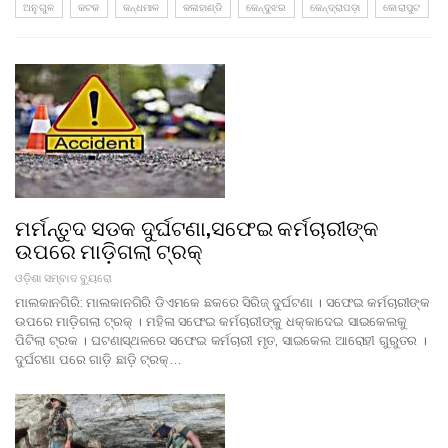
ଅନୁଗୁଳ
କଟକ
କନ୍ଧମାଳ
କଳାହାଣ୍ଡି
କେନ୍ଦୁଝର
କେନ୍ଦ୍ରାପଡ଼ା
କୋରାପୁଟ
ମର୍ମନ୍ତୁଦ ସଡକ ଦୁର୍ଘଟଣା,ସଫେଇ କର୍ମଚାରୀଙ୍କ
ଉପରେ ମାଡ଼ିଗଲା ଟ୍ରକ୍‌
ଓଡ଼ିଶା ସମ୍ବାଦ ବ୍ୟୁରୋ
ମାଲକାନଗିରି: ମାଲକାନଗିରି ଡିଏମକେ ଛକରେ ସିରିଜ୍‌ ଦୁର୍ଘଟଣା । ସଫେଇ କର୍ମଚାରୀଙ୍କ
ଉପରେ ମାଡ଼ିଗଲା ଟ୍ରକ୍‌ । ମହିଳା ସଫେଇ କର୍ମଚାରୀଙ୍କୁ ଧକ୍କାଦେଇ ସାଇକେଲକୁ
ପିଟିଲା ଟ୍ରକ । ଘଟଣାସ୍ଥଳରେ ସଫେଇ କର୍ମଚାରୀ ମୃତ, ସାଇକେଲ ଆରୋହୀ ଗୁରୁତର ।
ଦୁର୍ଘଟଣା ପରେ ଗାଡ଼ି ଛାଡ଼ି ଟ୍ରକ୍‌…