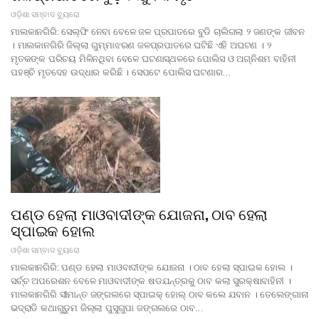
ଓଡ଼ିଶା ସମ୍ବାଦ ବ୍ୟୁରୋ
ମାଲକାନଗିରି: ସେଲ୍ଫି ନେବା ବେଳେ ଜଳ ପ୍ରପାତରେ ବୁଡି ଚାଲିଗଲା ୨ ଜଣଙ୍କ ଜୀବନ
। ମାଲକାନଗିରି ଜିଲ୍ଲା ଗୁମ୍ମାଝରଣ ଜଳପ୍ରପାତରେ ଘଟିଛି ଏହି ଅଘଟଣ । ୨
ମୃତକଙ୍କ ପରିଚୟ ମିଳିନଥିବା ବେଳେ ଘଟଣାସ୍ଥଳରେ ପୋଲିସ ଓ ଅଗ୍ନିଶମ ବାହିନୀ
ପହଞ୍ଚି ମୃତଦେହ ଉଦ୍ଧାର କରିଛି । ସେପଟେ ପୋଲିସ ଘଟଣାର…
ପଣ୍ଡ ହେଲା ମାଓବାଦୀଙ୍କ ଯୋଜନା, ଠାବ ହେଲା
ସ୍ପାଇକ ହୋଲ
ଓଡ଼ିଶା ସମ୍ବାଦ ବ୍ୟୁରୋ
ମାଲକାନଗିରି: ପଣ୍ଡ ହେଲା ମାଓବାଦୀଙ୍କ ଯୋଜନା । ଠାବ ହେଲା ସ୍ପାଇକ ହୋଲ ।
ସର୍ଚ୍ଚ ଅପରେଶନ ବେଳେ ମାଓବାଦୀଙ୍କ ଷଡଯନ୍ତ୍ରକୁ ଠାବ କଲା ସୁରକ୍ଷାବାହିନୀ ।
ମାଲକାନଗିରି ସୀମାନ୍ତ ଜଙ୍ଗଲରେ ସ୍ପାଇକ୍‌ ହୋଲ୍‌ ଠାବ କଲେ ଯବାନ । ତେଲେଙ୍ଗାନା
ଭଦ୍ରାଡି କଥାଗୁଡୁମ ଜିଲ୍ଲା ପୁସୁଗୁପା ଜଙ୍ଗଲରେ ଠାବ…