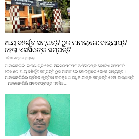
ଆୟ ବହିର୍ଭୂତ ସମ୍ପତ୍ତି ଠୁଳ ମାମଲାରେ; ବାଜ୍ୟାପ୍ତି
ହେଲା ଏସସିଓଙ୍କ ସମ୍ପତ୍ତି
ଓଡ଼ିଶା ସମ୍ବାଦ ବ୍ୟୁରୋ
ମାଲକାନଗିରି: ବାଜ୍ୟାପ୍ତି ହେଲା ଅବସରପ୍ରାପ୍ତ ଅଫିସରଙ୍କ କୋଟିଏ ସମ୍ପତ୍ତି ।
୨୦୧୯ରେ ଆୟ ବହିର୍ଭୂତ ସମ୍ପତ୍ତି ଠୁଳ ମାମଲାରେ ହୋଇଥିଲେ ଦୋଷୀ ସାବ୍ୟସ୍ତ ।
ମାଲକାନଗିରିର ପୂର୍ବତନ ମୃତ୍ତିକା ସଂରକ୍ଷଣ ଅଧିକାରୀଙ୍କ ସମ୍ପତ୍ତି ହେଲା ବାଜ୍ୟାପ୍ତି
। ମାଲକାନଗିରି ଅବସରପ୍ରାପ୍ତ ଏସସିଓ…