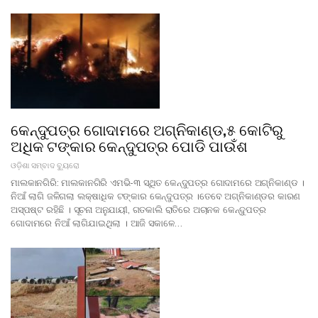
କେନ୍ଦୁପତ୍ର ଗୋଦାମରେ ଅଗ୍ନିକାଣ୍ଡ,୫ କୋଟିରୁ
ଅଧିକ ଟଙ୍କାର କେନ୍ଦୁପତ୍ର ପୋଡି ପାଉଁଶ
ଓଡ଼ିଶା ସମ୍ବାଦ ବ୍ୟୁରୋ
ମାଲକାନଗିରି: ମାଲକାନଗିରି ଏମଭି-୩ ସ୍ଥିତ କେନ୍ଦୁପତ୍ର ଗୋଦାମରେ ଅଗ୍ନିକାଣ୍ଡ ।
ନିଆଁ ଲାଗି ଜଳିଗଲା ଲକ୍ଷାଧିକ ଟଙ୍କାର କେନ୍ଦୁପତ୍ର ।ତେବେ ଅଗ୍ନିକାଣ୍ଡର କାରଣ
ଅସ୍ପଷ୍ଟ ରହିଛି । ସୂଚନା ଅନୁଯାୟୀ, ଗତକାଲି ରାତିରେ ଅଚାନକ କେନ୍ଦୁପତ୍ର
ଗୋଦାମରେ ନିଆଁ ଲାଗିଯାଇଥିଲା । ଆଜି ସକାଳେ…