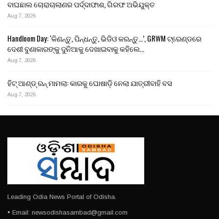
ବାଘଛାଲ ଚୋରାଚାଲାଣର ପର୍ଦ୍ଦାଫାଶ, ଗିରଫ ଅଭିଯୁକ୍ତ
Aug 7, 2026
Handloom Day: ‘କିଣନ୍ତୁ, ପିନ୍ଧନ୍ତୁ, ଭିଡିଓ କରନ୍ତୁ…’, GRWM ଟ୍ରେଣ୍ଡରେ
ଦେଶୀ ବୁଣାକାରଙ୍କୁ ଦୁନିଆକୁ ଦେଖାଇବାକୁ କହିଲେ…
Aug 7, 2026
ହିଟ୍ ଆଣ୍ଡ୍ ରନ୍ ମାମଲା: କାରକୁ ଘୋଷାଡ଼ି ନେଲା ଯାତ୍ରୀବାହି ବସ
Aug 7, 2026
Leading Odia News Portal of Odisha.
• Email: newsodishasambad@gmail.com