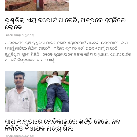
ଭୁଶୁଡିଲା ଏୟାରପୋର୍ଟ ପାଚେରି, ଅଳ୍ପକେ ବଞ୍ଚିଲେ
ଲୋକେ
ଓଡ଼ିଶା ସମ୍ବାଦ ବ୍ୟୁରୋ
ମାଲକାନଗିରି:ପୁଣି ଭୁଶୁଡିଲା ମାଲକାନଗିରି ଏୟାରପୋର୍ଟ ପାଚେରି ।ନିମ୍ନମାନର କାମ
ଯୋଗୁଁ ମାଟିରେ ମିଶିଲା ପାଚେରି ।ରାତିରେ ପ୍ରବଳ ବର୍ଷା ପବନ ଯୋଗୁଁ ପାଚେରି
ଭୁଶୁଡିଥିବା ସୂଚନା ମିଳିଛି । ତେବେ ସ୍ଥାନୀୟ ଲୋକଙ୍କ କହିବା ଅନୁଯାୟୀ ଏୟାରପୋର୍ଟର
ପାଚେରି ନିମ୍ନମାନର କାମ ଯୋଗୁଁ…
ସାପ କାମୁଡାରେ ମେଡିକାଲରେ ଭର୍ତ୍ତି ହେଲେ ନବ
ନିର୍ବାଚିତ ବିଧାୟକ ମଙ୍ଗୁ ଖିଲ
ଓଡ଼ିଶା ସମ୍ବାଦ ବ୍ୟୁରୋ