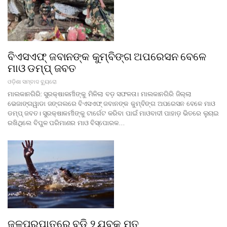
ବିଏସଏଫ୍ ଜବାନଙ୍କ କୁମ୍ବିଙ୍ଗ ଅପରେସନ ବେଳେ
ମାଓ ଡମ୍ପ୍ ଜବତ
ଓଡ଼ିଶା ସମ୍ବାଦ ବ୍ୟୁରୋ
ମାଲକାନଗିରି: ସୁରକ୍ଷାକର୍ମୀଙ୍କୁ ମିଳିଲା ବଡ଼ ସଫଳତା। ମାଲକାନଗିରି ଜିଲ୍ଲା
ଭେଜାଙ୍ଗୱାଡା ଜଙ୍ଗଲରେ ବିଏସଏଫ୍ ଜବାନଙ୍କ କୁମ୍ବିଙ୍ଗ ଅପରେସନ ବେଳେ ମାଓ
ଡମ୍ପ୍ ଜବତ। ସୁରକ୍ଷାକର୍ମୀଙ୍କୁ ଟାର୍ଗେଟ କରିବା ପାଇଁ ମାଓବାଦୀ ପାହାଡ଼ ଭିତରେ ଲୁଚାଇ
ରଖିଥିଲେ ବିପୁଳ ପରିମାଣର ମାଓ ବିସ୍ପୋରକ…
ଜଳପ୍ରପାତରେ ବୁଡ଼ି ୨ ଯୁବକ ମୃତ