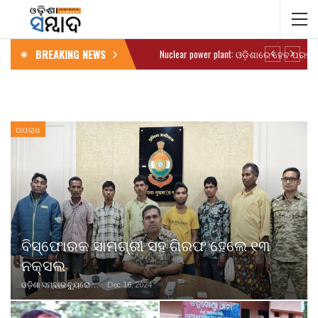
BREAKING NEWS
ଅପରାଧ
ବିସ୍ଫୋରକ ସାମଗ୍ରୀ ସହ ଗିରଫ ହେଲେ ୧୩
ନକ୍ସଲ
ଓଡ଼ିଶା ସମ୍ବାଦ ବ୍ୟୁରୋ
Dec 16, 2024