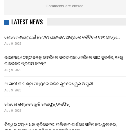
Comments are closed.
LATEST NEWS
ଲେଜର ଲାଇଟ୍ ପାଇଁ ହଟହଟା ପାଇଲଟ, ଅଳ୍ପକେ ବର୍ତ୍ତିଲେ ୧୫୯ ଯାତ୍ରୀ…
Aug 9, 2026
ଭାରତୀୟ ଟେଷ୍ଟ ଦଳକୁ ଫେରିଲେ ସରଫରାଜ: ଓହରିଲେ ସାଇ ସୁଦର୍ଶନ, ୧୫ରୁ
ଗାଲେରେ ପ୍ରଥମ ଟେଷ୍ଟ
Aug 9, 2026
ଆଗାମୀ ୩ ଘଣ୍ଟା ମଧ୍ୟରେ ଭିଜିବ ଭୁବନେଶ୍ୱର ଓ ପୁରୀ
Aug 9, 2026
ଚୀନରେ ତାଣ୍ଡବ ରଚୁଛି ଟାଇଫୁନ୍ ଡଲଫିନ୍
Aug 9, 2026
ବିଶ୍ୱର ଟପ୍-୫ ଧନୀ କ୍ରିକେଟର: ତାଲିକାର ଶୀର୍ଷରେ ସଚିନ ତେନ୍ଦୁଲକର,
ଜାଣନ୍ତୁ ଧୋନୀ ଓ କୋହଲିଙ୍କ ସମ୍ପତ୍ତି କେତେ