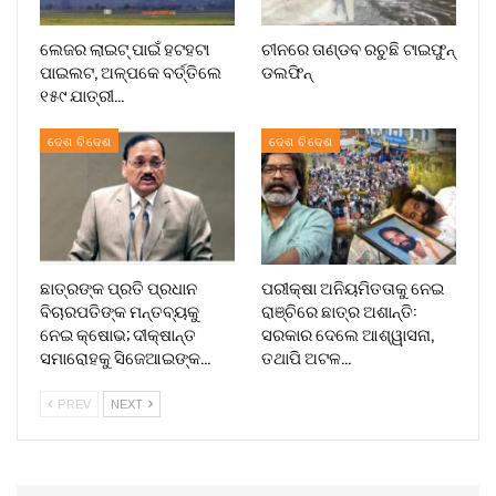
ଲେଜର ଲାଇଟ୍ ପାଇଁ ହଟହଟା
ଚୀନରେ ତାଣ୍ଡବ ରଚୁଛି ଟାଇଫୁନ୍
ପାଇଲଟ, ଅଳ୍ପକେ ବର୍ତ୍ତିଲେ
ଡଲଫିନ୍
୧୫୯ ଯାତ୍ରୀ…
ଦେଶ ବିଦେଶ
ଦେଶ ବିଦେଶ
ଛାତ୍ରଙ୍କ ପ୍ରତି ପ୍ରଧାନ
ପରୀକ୍ଷା ଅନିୟମିତତାକୁ ନେଇ
ବିଚାରପତିଙ୍କ ମନ୍ତବ୍ୟକୁ
ରାଞ୍ଚିରେ ଛାତ୍ର ଅଶାନ୍ତି:
ନେଇ କ୍ଷୋଭ; ଦୀକ୍ଷାନ୍ତ
ସରକାର ଦେଲେ ଆଶ୍ୱାସନା,
ସମାରୋହକୁ ସିଜେଆଇଙ୍କ…
ତଥାପି ଅଟଳ…
PREV
NEXT