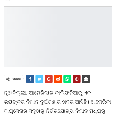
Share
ନୂଆଦିଲ୍ଲୀ: ଆମେରିକାର କାଲିଫର୍ନିଆରୁ ଏକ
ଭୟଙ୍କର ବିମାନ ଦୁର୍ଘଟଣାର ଖବର ଆସିଛି। ଆମେରିକା
ବାୟୁସେନାର ସବୁଠାରୁ ନିର୍ଭରଯୋଗ୍ୟ ବିମାନ ମଧ୍ୟରୁ