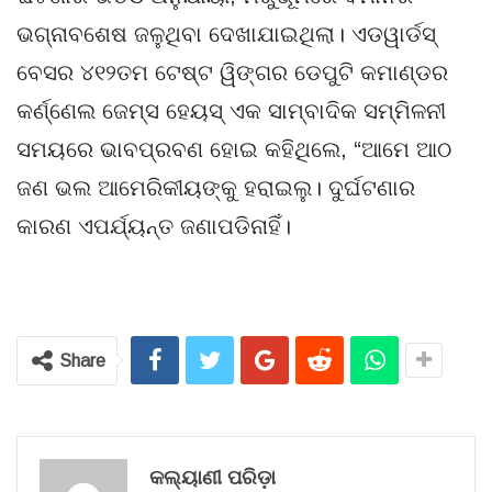
ଭଗ୍ନାବଶେଷ ଜଳୁଥିବା ଦେଖାଯାଇଥିଲା। ଏଡୱାର୍ଡସ୍
ବେସର ୪୧୨ତମ ଟେଷ୍ଟ ୱିଙ୍ଗର ଡେପୁଟି କମାଣ୍ଡର
କର୍ଣ୍ଣେଲ ଜେମ୍ସ ହେୟସ୍ ଏକ ସାମ୍ବାଦିକ ସମ୍ମିଳନୀ
ସମୟରେ ଭାବପ୍ରବଣ ହୋଇ କହିଥିଲେ, “ଆମେ ଆଠ
ଜଣ ଭଲ ଆମେରିକୀୟଙ୍କୁ ହରାଇଲୁ। ଦୁର୍ଘଟଣାର
କାରଣ ଏପର୍ଯ୍ୟନ୍ତ ଜଣାପଡିନାହିଁ।
Share
କଲ୍ୟାଣୀ ପରିଡ଼ା