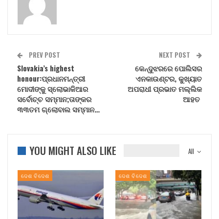
PREV POST
NEXT POST
Slovakia’s highest
କେନ୍ଦୁଝରରେ ପୋଲିସର
honour:ପ୍ରଧାନମନ୍ତ୍ରୀ
ଏନକାଉଣ୍ଟର, କୁଖ୍ୟାତ
ମୋଦୀଙ୍କୁ ସ୍ଲୋଭାକିଆର
ଅପରାଧୀ ପ୍ରଭାତ ମଲ୍ଲିକ
ସର୍ବୋଚ୍ଚ ସମ୍ମାନ;ତାଙ୍କର
ଆହତ
୩୩ତମ ଗ୍ଲୋବାଲ ସମ୍ମାନ…
YOU MIGHT ALSO LIKE
All
ଦେଶ ବିଦେଶ
ଦେଶ ବିଦେଶ