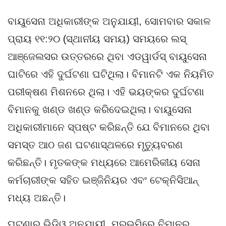
ବାୟୁସେନା ଅଧିକାରୀଙ୍କ ଅନୁଯାୟୀ, ସୋମବାର ସକାଳ
ପ୍ରାୟ ୧୧:୨୦ (ସ୍ଥାନୀୟ ସମୟ) ସମୟରେ ଲସ୍
ଆଞ୍ଜେଲସର ଉତ୍ତରରେ ଥିବା ଏଡୱାର୍ଡସ୍ ବାୟୁସେନା
ଘାଟିରେ ଏହି ଦୁର୍ଘଟଣା ଘଟିଥିଲା। ବିମାନଟି ଏକ ନିୟମିତ
ପରୀକ୍ଷଣ ମିଶନରେ ଥିଲା। ଏହି ଭୟଙ୍କର ଦୁର୍ଘଟଣା
ବିମାନକୁ ଖଣ୍ଡ ଖଣ୍ଡ କରିଦେଇଥିଲା। ବାୟୁସେନା
ଅଧିକାରୀମାନେ ସ୍ପଷ୍ଟ କରିଛନ୍ତି ଯେ ବିମାନରେ ଥିବା
ସମସ୍ତ ଆଠ ଜଣ ଘଟଣାସ୍ଥଳରେ ମୃତ୍ୟୁବରଣ
କରିଛନ୍ତି। ମୃତକଙ୍କ ମଧ୍ୟରେ ଆମେରିକୀୟ ସେନା
କର୍ମଚାରୀଙ୍କ ସହିତ ଇଞ୍ଜିନିୟର ଏବଂ ଟେକ୍ନିସିଆନ୍
ମଧ୍ୟ ଅଛନ୍ତି।
ଘଟଣାର ଭିଡିଓ ଅନୁଯାୟୀ, ମରୁଭୂମିରେ ବିମାନର