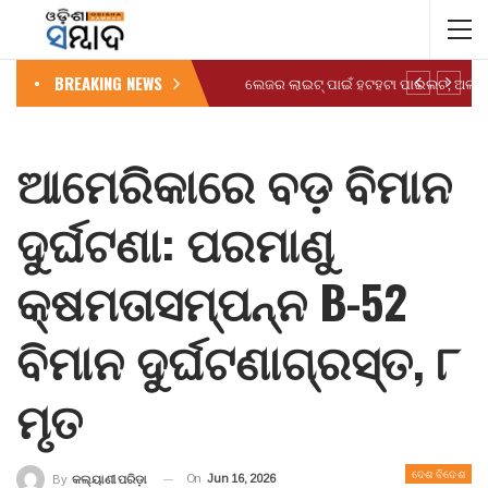
BREAKING NEWS
ଆମେରିକାରେ ବଡ଼ ବିମାନ
ଦୁର୍ଘଟଣା: ପରମାଣୁ
କ୍ଷମତାସମ୍ପନ୍ନ B-52
ବିମାନ ଦୁର୍ଘଟଣାଗ୍ରସ୍ତ, ୮
ମୃତ
ଦେଶ ବିଦେଶ
On
Jun 16, 2026
By
କଲ୍ୟାଣୀ ପରିଡ଼ା