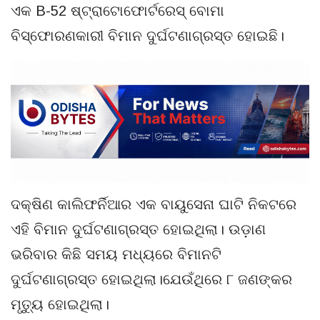
ଏକ B-52 ଷ୍ଟ୍ରାଟୋଫୋର୍ଟରେସ୍ ବୋମା
ବିସ୍ଫୋରଣକାରୀ ବିମାନ ଦୁର୍ଘଟଣାଗ୍ରସ୍ତ ହୋଇଛି।
ଦକ୍ଷିଣ କାଲିଫର୍ନିଆର ଏକ ବାୟୁସେନା ଘାଟି ନିକଟରେ
ଏହି ବିମାନ ଦୁର୍ଘଟଣାଗ୍ରସ୍ତ ହୋଇଥିଲା। ଉଡ଼ାଣ
ଭରିବାର କିଛି ସମୟ ମଧ୍ୟରେ ବିମାନଟି
ଦୁର୍ଘଟଣାଗ୍ରସ୍ତ ହୋଇଥିଲା।ଯେଉଁଥିରେ ୮ ଜଣଙ୍କର
ମୃତ୍ୟୁ ହୋଇଥିଲା।