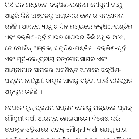
କିଛି ଦିନ ମଧ୍ୟରେ ଦକ୍ଷିଣ-ପଶ୍ଚିମ ମୌସୁମୀ ବାୟୁ
ଆହୁରି କିଛି ଅଞ୍ଚଳକୁ ଅଗ୍ରସର ହେବାର ସମ୍ଭାବନା
ରହିଛି। ଆସନ୍ତା ୩ରୁ ୪ ଦିନ ମଧ୍ୟରେ ଦକ୍ଷିଣ-ପଶ୍ଚିମ
ଏବଂ ଦକ୍ଷିଣ-ପୂର୍ବ ଆରବ ସାଗରର କିଛି ଅଧିକ ଅଂଶ,
କୋମୋରିନ୍ ଅଞ୍ଚଳ, ଦକ୍ଷିଣ-ପଶ୍ଚିମ, ଦକ୍ଷିଣ-ପୂର୍ବ
ଏବଂ ପୂର୍ବ-କେନ୍ଦ୍ରୀୟ ବଙ୍ଗୋପସାଗର ଏବଂ
ଆଣ୍ଡାମାନ ସାଗରର ଅବଶିଷ୍ଟ ଅଂଶରେ ଦକ୍ଷିଣ-
ପଶ୍ଚିମ ମୌସୁମୀ ବାୟୁର ଆଗକୁ ବଢ଼ିବା ପାଇଁ ପରିସ୍ଥିତି
ଅନୁକୂଳ ରହିଛି ।
ସେପଟେ ଜୁନ୍ ପ୍ରଥମ ସପ୍ତାହ ବେଳକୁ ରାଜ୍ୟରେ ପ୍ରାକ୍
ମୌସୁମୀ ବର୍ଷା ଆରମ୍ଭ ହୋଇପାରେ। ବିଶେଷ କରି
ଉପକୂଳ ଓଡ଼ିଶାରେ ପ୍ରାକ୍ ମୌସୁମୀ ବର୍ଷା ଯୋଗୁ ପାଗ