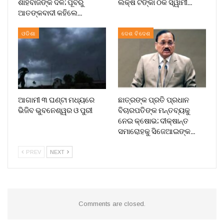
ଶାହବାଜଙ୍କ ଦଳ; ପୂର୍ବରୁ
ଲକ୍ଷ ଟଙ୍କା ଠକି ସ୍ୱାମୀ…
ଆତଙ୍କବାଦୀ କହିଲେ…
ଓଡିଶା
ଦେଶ ବିଦେଶ
ଆଗାମୀ ୩ ଘଣ୍ଟା ମଧ୍ୟରେ
ଛାତ୍ରଙ୍କ ପ୍ରତି ପ୍ରଧାନ
ଭିଜିବ ଭୁବନେଶ୍ୱର ଓ ପୁରୀ
ବିଚାରପତିଙ୍କ ମନ୍ତବ୍ୟକୁ
ନେଇ କ୍ଷୋଭ; ଦୀକ୍ଷାନ୍ତ
ସମାରୋହକୁ ସିଜେଆଇଙ୍କ…
PREV
NEXT
Comments are closed.