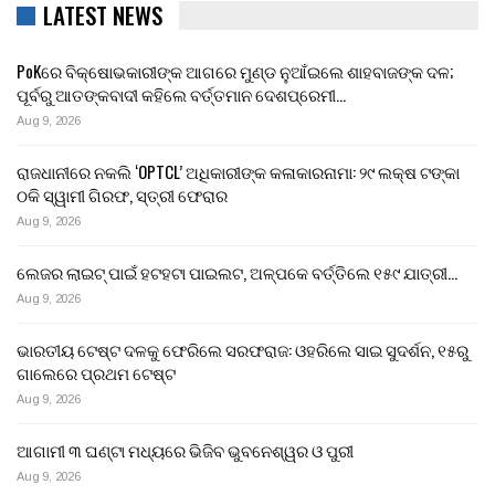
LATEST NEWS
PoKରେ ବିକ୍ଷୋଭକାରୀଙ୍କ ଆଗରେ ମୁଣ୍ଡ ନୁଆଁଇଲେ ଶାହବାଜଙ୍କ ଦଳ;
ପୂର୍ବରୁ ଆତଙ୍କବାଦୀ କହିଲେ ବର୍ତ୍ତମାନ ଦେଶପ୍ରେମୀ…
Aug 9, 2026
ରାଜଧାନୀରେ ନକଲି ‘OPTCL’ ଅଧିକାରୀଙ୍କ କଳାକାରନାମା: ୨୯ ଲକ୍ଷ ଟଙ୍କା
ଠକି ସ୍ୱାମୀ ଗିରଫ, ସ୍ତ୍ରୀ ଫେରାର
Aug 9, 2026
ଲେଜର ଲାଇଟ୍ ପାଇଁ ହଟହଟା ପାଇଲଟ, ଅଳ୍ପକେ ବର୍ତ୍ତିଲେ ୧୫୯ ଯାତ୍ରୀ…
Aug 9, 2026
ଭାରତୀୟ ଟେଷ୍ଟ ଦଳକୁ ଫେରିଲେ ସରଫରାଜ: ଓହରିଲେ ସାଇ ସୁଦର୍ଶନ, ୧୫ରୁ
ଗାଲେରେ ପ୍ରଥମ ଟେଷ୍ଟ
Aug 9, 2026
ଆଗାମୀ ୩ ଘଣ୍ଟା ମଧ୍ୟରେ ଭିଜିବ ଭୁବନେଶ୍ୱର ଓ ପୁରୀ
Aug 9, 2026