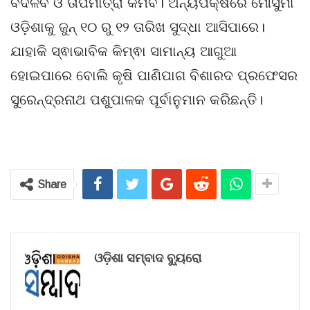
ବଦଳିବ ଓ ତାପମାତ୍ରା କମିବ। ଅନ୍ୟପକ୍ଷରେ ମୌସୁମୀ
ଓଡ଼ିଶାକୁ ଜୁନ୍ ୧୦ ରୁ ୧୨ ତାରିଖ ସୁଦ୍ଧା ଆସିପାରେ।
ଯାହାକି ସ୍ଵାଭାବିକ କିମ୍ଵା ସାମାନ୍ୟ ଆଗୁଆ
ହୋଇପାରେ ବୋଲି କୃଷି ପାଣିପାଗ ବିଶାରଦ ପ୍ରଫେସର
ସୁରେନ୍ଦ୍ରନାଥ ପଶୁପାଳକ ପୂର୍ବାନୁମାନ କରିଛନ୍ତି।
Share
ଓଡ଼ିଶା ସମ୍ବାଦ ବ୍ୟୁରୋ