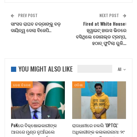
PREV POST
NEXT POST
ସାଂସଦ ରାଘବ ଚଡ୍ଡାଙ୍କୁ ବଡ଼
Fired at White House:
ଦାୟିତ୍ୱ ଦେଲା ବିଜେପି..
ହ୍ୱାଇଟ୍ ହାଉସ ଭିତରେ
ବସିଥିଲେ ଡୋନାଲ୍ଡ ଟ୍ରମ୍ପ,
ହଠାତ୍ ଫୁଟିଲା ଗୁଳି…
YOU MIGHT ALSO LIKE
All
ଦେଶ ବିଦେଶ
ଓଡିଶା
PoKରେ ବିକ୍ଷୋଭକାରୀଙ୍କ
ରାଜଧାନୀରେ ନକଲି ‘OPTCL’
ଆଗରେ ମୁଣ୍ଡ ନୁଆଁଇଲେ
ଅଧିକାରୀଙ୍କ କଳାକାରନାମା: ୨୯