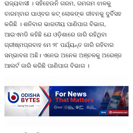
ରାଜ୍ୟବାସୀ । ସହିହେଉନି ଗରମ, ଗମଗମ ଝାଳକୁ
ବାରମ୍ବାର ପାଓ୍ବର କଟ୍ ଲୋକଙ୍କ ଜୀବନକୁ ଦୁର୍ବିସହ
କରିଛି । ଶନିବାର ଭାରତୀୟ ପାଣିପାଗ ବିଭାଗ,
ଆଇଏମଡି କହିଛି ଯେ ଓଡ଼ିଶାରେ ଜାରି ରହିଥିବା
ଗ୍ରୀଷ୍ମପ୍ରବାହ ମେ ୨୮ ପର୍ଯ୍ୟନ୍ତ ଜାରି ରହିବାର
ସମ୍ଭାବନା ଅଛି। ଏନେଇ ଅନେକ ଅଞ୍ଚଳକୁ ଅରେଞ୍ଜ
ଆଲର୍ଟ ଜାରି କରିଛି ପାଣିପାଗ ବିଭାଗ ।