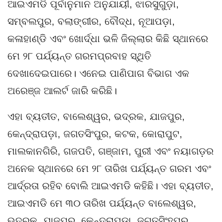
ଆଇଏମଡି ପୂର୍ବାନୁମାନ ଅନୁଯାୟୀ, ଝାରସୁଗୁଡ଼ା,
ସମ୍ବଲପୁର, ବଲାଙ୍ଗୀର, ବୌଦ୍ଧ, ନୂଆପଡ଼ା,
କଳାହାଣ୍ଡି ଏବଂ ଖୋର୍ଦ୍ଧା ଭଳି ଜିଲ୍ଲାର କିଛି ସ୍ଥାନରେ
ମେ ୨୮ ପର୍ଯ୍ୟନ୍ତ ଗରମପ୍ରବାହ ସ୍ଥିତି
ଦେଖାଦେଇପାରେ। ଏନେଇ ପାଣିପାଗ ବିଭାଗ ଏକ
ଅରେଞ୍ଜ ଆଲର୍ଟ ଜାରି କରିଛି।
ଏହା ବ୍ୟତୀତ, ବାଲେଶ୍ୱର, ଭଦ୍ରକ, ଯାଜପୁର,
କେନ୍ଦ୍ରାପଡ଼ା, ଜଗତସିଂପୁର, କଟକ, କୋରାପୁଟ,
ମାଲକାନଗିରି, ଗଜପତି, ଗଞ୍ଜାମ, ପୁରୀ ଏବଂ ନୟାଗଡ଼ର
ଅନେକ ସ୍ଥାନରେ ମେ ୨୮ ତାରିଖ ପର୍ଯ୍ୟନ୍ତ ଗରମ ଏବଂ
ଆର୍ଦ୍ରତା ରହିବ ବୋଲି ଆଇଏମଡି କହିଛି। ଏହା ବ୍ୟତୀତ,
ଆଇଏମଡି ମେ ୩୦ ତାରିଖ ପର୍ଯ୍ୟନ୍ତ ବାଲେଶ୍ୱର,
ଭଦ୍ରକ, ଯାଜପୁର, କେନ୍ଦ୍ରାପଡ଼ା, ଜଗତସିଂହପୁର,