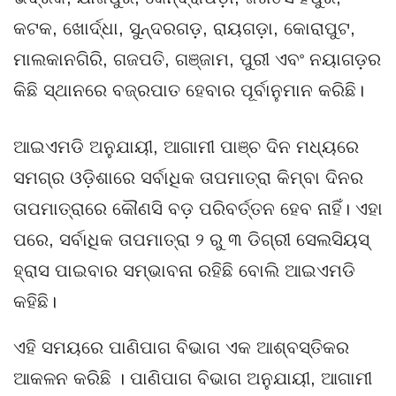
କଟକ, ଖୋର୍ଦ୍ଧା, ସୁନ୍ଦରଗଡ଼, ରାୟଗଡ଼ା, କୋରାପୁଟ,
ମାଲକାନଗିରି, ଗଜପତି, ଗଞ୍ଜାମ, ପୁରୀ ଏବଂ ନୟାଗଡ଼ର
କିଛି ସ୍ଥାନରେ ବଜ୍ରପାତ ହେବାର ପୂର୍ବାନୁମାନ କରିଛି।
ଆଇଏମଡି ଅନୁଯାୟୀ, ଆଗାମୀ ପାଞ୍ଚ ଦିନ ମଧ୍ୟରେ
ସମଗ୍ର ଓଡ଼ିଶାରେ ସର୍ବାଧିକ ତାପମାତ୍ରା କିମ୍ବା ଦିନର
ତାପମାତ୍ରାରେ କୌଣସି ବଡ଼ ପରିବର୍ତ୍ତନ ହେବ ନାହିଁ। ଏହା
ପରେ, ସର୍ବାଧିକ ତାପମାତ୍ରା ୨ ରୁ ୩ ଡିଗ୍ରୀ ସେଲସିୟସ୍
ହ୍ରାସ ପାଇବାର ସମ୍ଭାବନା ରହିଛି ବୋଲି ଆଇଏମଡି
କହିଛି।
ଏହି ସମୟରେ ପାଣିପାଗ ବିଭାଗ ଏକ ଆଶ୍ବସ୍ତିକର
ଆକଳନ କରିଛି । ପାଣିପାଗ ବିଭାଗ ଅନୁଯାୟୀ, ଆଗାମୀ