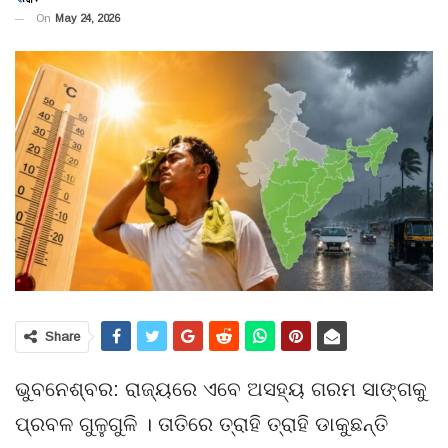
On
May 24, 2026
Share
ଭୁବନେଶ୍ବର: ରାଜ୍ୟରେ ଏବେ ଅସହ୍ୟ ଗରମ ସାଙ୍ଗକୁ
ପ୍ରବଳ ଗୁଳୁଗୁଳି । ତାତିରେ ତ୍ରାହି ତ୍ରାହି ଡାକୁଛନ୍ତି