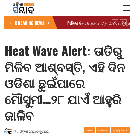
BREAKING NEWS
Heat Wave Alert: ତାତିରୁ
ମିଳିବ ଆଶ୍ବସ୍ତି, ଏହି ଦିନ
ଓଡିଶା ଛୁଇଁପାରେ
ମୌସୁମୀ…୨୮ ଯାଏଁ ଆହୁରି
ଜାଳିବ
ଓଡିଶା
ପାଣିପାଗ
ମୁଖ୍ୟ ଖବର
By
ଓଡ଼ିଶା ସମ୍ବାଦ ବ୍ୟୁରୋ