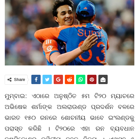
Share
ମୁମ୍ବାଇ: ଏଠାରେ ଅନୁଷ୍ଠିତ ୫ମ ଟି୨୦ ମ୍ୟାଚରେ
ଅଭିଷେକ ଶର୍ମାଙ୍କ ଅଲରାଉଣ୍ଡ ପ୍ରଦର୍ଶନ ବଳରେ
ଭାରତ ୧୫୦ ରନରେ ଶୋଚନୀୟ ଭାବେ ଇଂଲଣ୍ଡକୁ
ପରାସ୍ତ କରିଛି । ଟି୨୦ରେ ଏହା ରନ ବ୍ୟବଧାନ