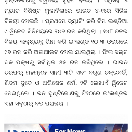
ଦୃଷ୍ଟିକୋଣରୁ ଦ୍ୱିତୀୟ ବୃହତ ବିଜୟ । ଏଥିସହ ୫
ମ୍ୟାଚ ବିଶିଷ୍ଟ ମୁକାବିଲାରେ ଭାରତ ୪-୧ରେ ସିରିଜ
ବିଜୟୀ ହୋଇଛି । ପ୍ରଥମେ ବ୍ୟାଟିଂ କରି ଟିମ ଇଣ୍ଡିଆ
୯ ୱିକେଟ ବିନିମୟରେ ୨୪୭ ରନ କରିଥିଲା । ୨୪୮ ରନର
ବିଜୟ ଲକ୍ଷ୍ୟକୁ ପିଛା କରି ଇଂଲଣ୍ଡ ୧୦.୩ ଓଭରରେ
୯୭ ରନ କରି ଅଲଆଉଟ ହୋଇ ଯାଇଥିଲା । ଫିଲ ସଲ୍ଟ
ଦଳ ପକ୍ଷରୁ ସର୍ବାଧିକ ୫୫ ରନ କରିଥିଲେ । ଭାରତ
ତରଫରୁ ମହମ୍ମଦ ସାମୀ ୩ଟି ଏବଂ ବରୁଣ ଚକ୍ରବର୍ତି,
ଶିବମ ଦୁବେ ଓ ଅଭିଷେକ ଶର୍ମା ୨ଟି ଲେଖାଏଁ ୱିକେଟ
ନେଇଥିଲେ । ରନ ଦୃଷ୍ଟିକୋଣରୁ ଟି୨୦ରେ ଇଂଲଣ୍ଡର
ଏହା ସବୁଠାରୁ ବଡ ପରାଜୟ ।