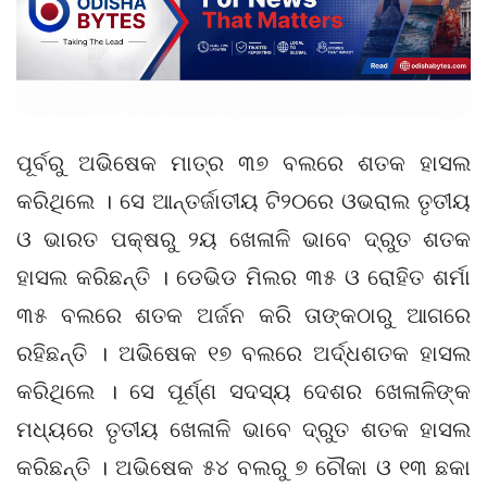
ପୂର୍ବରୁ ଅଭିଷେକ ମାତ୍ର ୩୭ ବଲରେ ଶତକ ହାସଲ
କରିଥିଲେ । ସେ ଆନ୍ତର୍ଜାତୀୟ ଟି୨୦ରେ ଓଭରାଲ ତୃତୀୟ
ଓ ଭାରତ ପକ୍ଷରୁ ୨ୟ ଖେଳାଳି ଭାବେ ଦ୍ରୁତ ଶତକ
ହାସଲ କରିଛନ୍ତି । ଡେଭିଡ ମିଲର ୩୫ ଓ ରୋହିତ ଶର୍ମା
୩୫ ବଲରେ ଶତକ ଅର୍ଜନ କରି ତାଙ୍କଠାରୁ ଆଗରେ
ରହିଛନ୍ତି । ଅଭିଷେକ ୧୭ ବଲରେ ଅର୍ଦ୍ଧଶତକ ହାସଲ
କରିଥିଲେ । ସେ ପୂର୍ଣ୍ଣ ସଦସ୍ୟ ଦେଶର ଖେଳାଳିଙ୍କ
ମଧ୍ୟରେ ତୃତୀୟ ଖେଳାଳି ଭାବେ ଦ୍ରୁତ ଶତକ ହାସଲ
କରିଛନ୍ତି । ଅଭିଷେକ ୫୪ ବଲରୁ ୭ ଚୌକା ଓ ୧୩ ଛକା