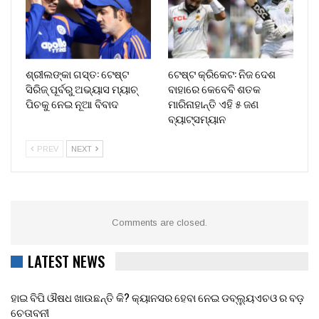
ଶ୍ରୀଲଙ୍କା ଗସ୍ତ: ଟେଷ୍ଟ
ଟେଷ୍ଟ କ୍ରିକେଟ: ନିଜ ଦେଶ
ସିରିଜ୍ ପୂର୍ବରୁ ଅଭ୍ୟାସ ମ୍ୟାଚ୍
ବାହାରେ କେବେବି ଶତକ
ପିଚକୁ ନେଇ ନୂଆ ବିବାଦ
ମାରିନାହାନ୍ତି ଏହି ୫ ଜଣ
ବ୍ୟାଟ୍ସମ୍ୟାନ
PREV
NEXT
Comments are closed.
LATEST NEWS
ହାଇ ବିପି ଔଷଧ ଖାଉଛନ୍ତି କି? କ୍ୟାନସର ହେବା ନେଇ ଡବ୍ଲ୍ୟୁଏଚଓ ର ବଡ଼
ଚେତାବନୀ