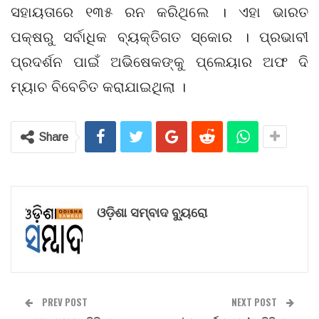
ସହାୟତାରେ ୧୩୫ ରନ କରିଥିଲେ । ଏହା ଭାରତ
ପକ୍ଷରୁ ସର୍ବାଧିକ ବ୍ୟକ୍ତିଗତ ସ୍କୋର । ପ୍ରଭାବୀ
ପ୍ରଦର୍ଶନ ପାଇଁ ଅଭିଷେକଙ୍କୁ ପ୍ଲେୟାର ଅଫ ଦି
ମ୍ୟାଚ ବିବେଚିତ କରାଯାଇଥିଲା ।
Share
ଓଡ଼ିଶା ସମ୍ବାଦ ବ୍ୟୁରୋ
PREV POST
NEXT POST