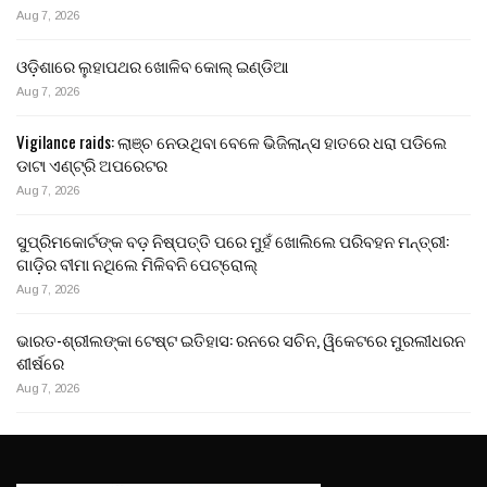
Aug 7, 2026
ଓଡ଼ିଶାରେ ଲୁହାପଥର ଖୋଳିବ କୋଲ୍‌ ଇଣ୍ଡିଆ
Aug 7, 2026
Vigilance raids: ଲାଞ୍ଚ ନେଉଥିବା ବେଳେ ଭିଜିଲାନ୍ସ ହାତରେ ଧରା ପଡିଲେ
ଡାଟା ଏଣ୍ଟ୍ରି ଅପରେଟର
Aug 7, 2026
ସୁପ୍ରିମକୋର୍ଟଙ୍କ ବଡ଼ ନିଷ୍ପତ୍ତି ପରେ ମୁହଁ ଖୋଲିଲେ ପରିବହନ ମନ୍ତ୍ରୀ:
ଗାଡ଼ିର ବୀମା ନଥିଲେ ମିଳିବନି ପେଟ୍ରୋଲ୍
Aug 7, 2026
ଭାରତ-ଶ୍ରୀଲଙ୍କା ଟେଷ୍ଟ ଇତିହାସ: ରନରେ ସଚିନ, ୱିକେଟରେ ମୁରଲୀଧରନ
ଶୀର୍ଷରେ
Aug 7, 2026