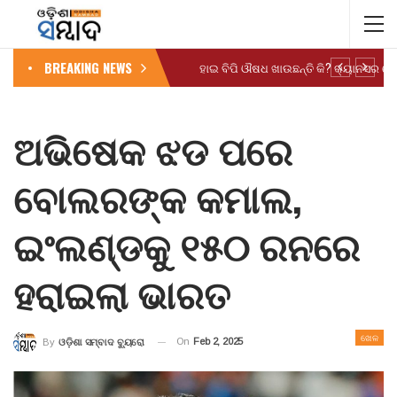
BREAKING NEWS
ଅଭିଷେକ ଝଡ ପରେ
ବୋଲରଙ୍କ କମାଲ,
ଇଂଲଣ୍ଡକୁ ୧୫୦ ରନରେ
ହରାଇଲା ଭାରତ
ଖେଳ
On
Feb 2, 2025
By
ଓଡ଼ିଶା ସମ୍ବାଦ ବ୍ୟୁରୋ