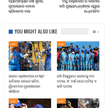
ବ୍ୟାଟ୍ସମ୍ୟାନ ରିଷି ସୁନକ,
‘ମଧୁ ବର୍ଣ୍ଣବୋଧ’ର ଡିଜିଟାଲ
ମୁମ୍ବାଇରେ ନେଲେ
କପି ମୁଖ୍ୟମନ୍ତ୍ରୀଙ୍କ ଦ୍ୱାରା
କ୍ରିକେଟର ମଜା
ଉନ୍ମୋଚିତ
YOU MIGHT ALSO LIKE
All
ଖେଳ
ଖେଳ
ଭାରତ-ଶ୍ରୀଲଙ୍କା ଟେଷ୍ଟ
ହକି ବିଶ୍ୱକପ: ଭାରତକୁ ବଡ
ଇତିହାସ: ରନରେ ସଚିନ,
ଝଟକା, ୨୮ ବର୍ଷ ପରେ ଘଟିଲା ଏ
ୱିକେଟରେ ମୁରଲୀଧରନ
ଭଳି ଘଟଣା
ଶୀର୍ଷରେ
ଖେଳ
ଖେଳ