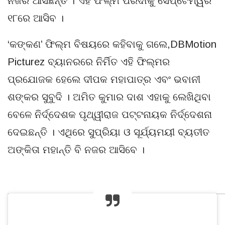
ନଜର ଆସିଛନ୍ତି । ଏହି ଫିଲ୍ମ ପରଦାକୁ ସେପ୍ଟେମ୍ୱର
୧୮ରେ ଆସିବ ।
‘କଙ୍କଣ’ ଫିଲ୍ମ ବିଷୟରେ କହିବାକୁ ଗଲେ,DBMotion
Picturez ବ୍ୟାନରରେ ନିର୍ମିତ ଏହି ଫିଲ୍ମର
ପ୍ରଯୋଜକ ହେଲେ ଦୀପକ ମହାପାତ୍ର ଏବଂ ଭବାନୀ
ଶଙ୍କର ସୁବୁଦି । ଅମିତ କୁମାର ଦାଶ ଏହାକୁ ଲେଖିଥିବା
ବେଳେ ନିର୍ଦ୍ଦେଶକ ପୃଥ୍ୱୀରାଜ ପଟ୍ଟନାୟକ ନିର୍ଦ୍ଦେଶନା
ଦେଇଛନ୍ତି । ଏଥିରେ ସୁପ୍ରିୟା ଓ ସୂର୍ଯ୍ୟମୟୀ ବ୍ୟତୀତ
ଅଙ୍କିତା ମହାନ୍ତି ବି ନଜର ଆସିବେ ।