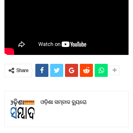
Share
ଓଡ଼ିଶା ସମ୍ବାଦ ବ୍ୟୁରୋ