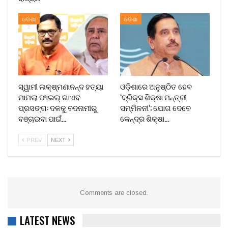
ଓଡିଶା
ଓଡିଶା
ସ୍ୱାମୀ ଲକ୍ଷ୍ମଣାନନ୍ଦ ହତ୍ୟା
ଓଡ଼ିଶାରେ ଅନୁଷ୍ଠିତ ହେବ
ମାମଲା ଫାଇଲ୍ ଗାଏବ
‘ବ୍ରିକ୍ସ ଶିକ୍ଷା ମନ୍ତ୍ରୀ
ପ୍ରସଙ୍ଗ: ଦଳକୁ ବଦନାମୀରୁ
ସମ୍ମିଳନୀ’; ଯୋଗ ଦେବେ
ବଞ୍ଚାଇବା ପାଇଁ…
କେନ୍ଦ୍ର ଶିକ୍ଷା…
PREV
NEXT
Comments are closed.
LATEST NEWS