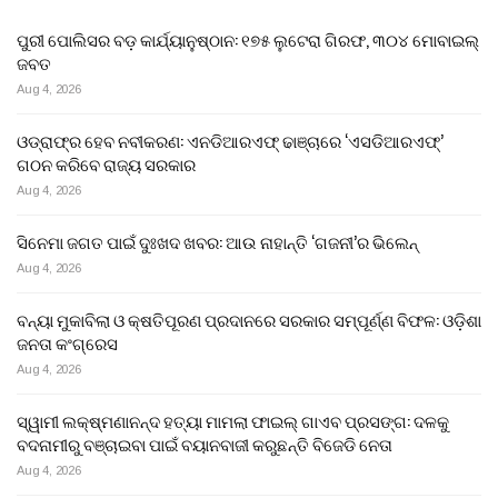
ପୁରୀ ପୋଲିସର ବଡ଼ କାର୍ଯ୍ୟାନୁଷ୍ଠାନ: ୧୭୫ ଲୁଟେରା ଗିରଫ, ୩୦୪ ମୋବାଇଲ୍
ଜବତ
Aug 4, 2026
ଓଡ୍ରାଫ୍‌ର ହେବ ନବୀକରଣ: ଏନଡିଆରଏଫ୍ ଢାଞ୍ଚାରେ ‘ଏସଡିଆରଏଫ୍’
ଗଠନ କରିବେ ରାଜ୍ୟ ସରକାର
Aug 4, 2026
ସିନେମା ଜଗତ ପାଇଁ ଦୁଃଖଦ ଖବର: ଆଉ ନାହାନ୍ତି ‘ଗଜନୀ’ର ଭିଲେନ୍
Aug 4, 2026
ବନ୍ୟା ମୁକାବିଲା ଓ କ୍ଷତିପୂରଣ ପ୍ରଦାନରେ ସରକାର ସମ୍ପୂର୍ଣ୍ଣ ବିଫଳ: ଓଡ଼ିଶା
ଜନତା କଂଗ୍ରେସ
Aug 4, 2026
ସ୍ୱାମୀ ଲକ୍ଷ୍ମଣାନନ୍ଦ ହତ୍ୟା ମାମଲା ଫାଇଲ୍ ଗାଏବ ପ୍ରସଙ୍ଗ: ଦଳକୁ
ବଦନାମୀରୁ ବଞ୍ଚାଇବା ପାଇଁ ବୟାନବାଜୀ କରୁଛନ୍ତି ବିଜେଡି ନେତା
Aug 4, 2026