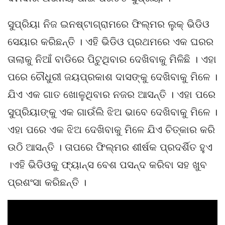
ସୁପ୍ରିୟା ନିଜ ଇନଷ୍ଟାଗ୍ରାମରେ ଫିଲ୍ମର ଲୁକ୍ ଭିଡିଓ
ସେୟାର କରିଛନ୍ତି । ଏହି ଭିଡିଓ ପ୍ରଥମରେ ଏକ ଘରର
ତାଲାକୁ ନିଆଁ ବାଡିରେ ପିଟୁଥିବାର ଦେଖିବାକୁ ମିଳିଛି । ଏହା
ପରେ ଚୌଧୁରୀ ଜୟପ୍ରକାଶ ଦାସଙ୍କୁ ଦେଖିବାକୁ ମିଳେ ।
ଯିଏ ଏକ ଗାତ ଖୋଳୁଥିବାର ନଜର ଆସନ୍ତି । ଏହା ପରେ
ସୁପ୍ରିୟାଙ୍କୁ ଏକ ଗାଉଁଲି ଝିଅ ଭାବେ ଦେଖିବାକୁ ମିଳେ ।
ଏହା ପରେ ଏକ ଝିଅ ଦେଖିବାକୁ ମିଳେ ଯିଏ ଚିତ୍କାର କରି
ଉଠି ଆସନ୍ତି । ତାପରେ ଫିଲ୍ମର ଶୀର୍ଷକ ପ୍ରଦର୍ଶିତ ହୁଏ
।ଏହି ଭିଡିଓକୁ ଫ୍ୟାନ୍ସ ବେଶ ପସନ୍ଦ କରିବା ସହ ଖୁବ
ପ୍ରଶଂସା କରିଛନ୍ତି ।