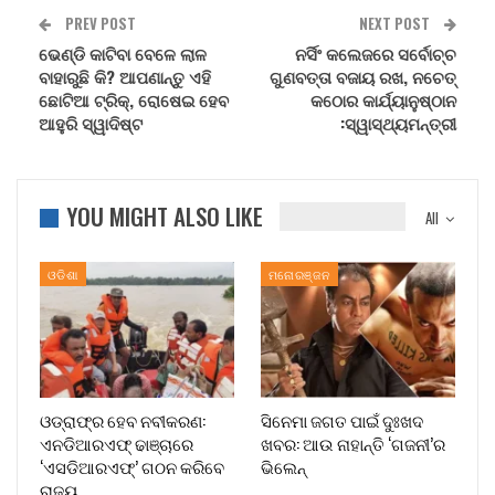
PREV POST
NEXT POST
ଭେଣ୍ଡି କାଟିବା ବେଳେ ଲାଳ
ନର୍ସିଂ କଲେଜରେ ସର୍ବୋଚ୍ଚ
ବାହାରୁଛି କି? ଆପଣାନ୍ତୁ ଏହି
ଗୁଣବତ୍ତା ବଜାୟ ରଖ, ନଚେତ୍‌
ଛୋଟିଆ ଟ୍ରିକ୍, ରୋଷେଇ ହେବ
କଠୋର କାର୍ଯ୍ୟାନୁଷ୍ଠାନ
ଆହୁରି ସ୍ୱାଦିଷ୍ଟ
:ସ୍ୱାସ୍ଥ୍ୟମନ୍ତ୍ରୀ
YOU MIGHT ALSO LIKE
All
ଓଡିଶା
ମନୋରଞ୍ଜନ
ଓଡ୍ରାଫ୍‌ର ହେବ ନବୀକରଣ:
ସିନେମା ଜଗତ ପାଇଁ ଦୁଃଖଦ
ଏନଡିଆରଏଫ୍ ଢାଞ୍ଚାରେ
ଖବର: ଆଉ ନାହାନ୍ତି ‘ଗଜନୀ’ର
‘ଏସଡିଆରଏଫ୍’ ଗଠନ କରିବେ
ଭିଲେନ୍
ରାଜ୍ୟ…