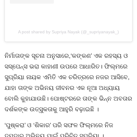
A post shared by Supriya Nayak (@_supriyanayak_)
ନିର୍ମାତାଙ୍କ ସୂଚନା ଅନୁସାରେ,‘କଙ୍କଣ’ ଏକ ରହସ୍ୟ ଓ
ସସ୍ପେନ୍ସ ଭରା କାହାଣୀ ଉପରେ ଆଧାରିତ। ଫିଲ୍ମରେ
ସୁପ୍ରିୟା ନାୟକ ଏମିତି ଏକ ଚରିତ୍ରରେ ନଜର ଆସିବେ,
ଯାହା ତାଙ୍କ ଅଭିନୟ ଜୀବନର ଏକ ନୂଆ ଅଧ୍ୟାୟ
ବୋଲି କୁହାଯାଉଛି। ପୋଷ୍ଟରରେ ତାଙ୍କ ଭିନ୍ନ ଅବତାର
ଦର୍ଶକଙ୍କ ଉତ୍ସୁକତାକୁ ଆହୁରି ବଢ଼ାଇଛି ।
‘ପୁଷ୍କରା’ ଓ ‘ଶିକାର’ ପରି ସଫଳ ଫିଲ୍ମରେ ନିଜ
ଦମଦାର ଅଭିନୟ ପାଇଁ ପରିଚିତ ସୁପ୍ରିୟା ।