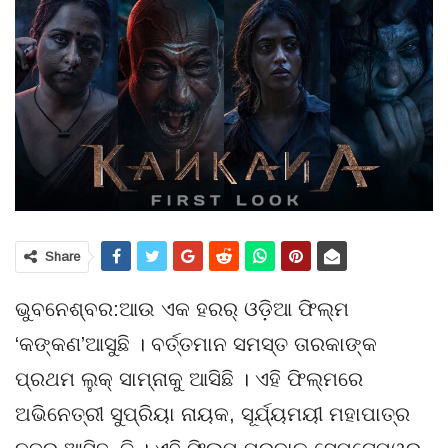
Share
ଭୁବନେଶ୍ବର:ଆଉ ଏକ ହରର୍ ଓଡ଼ିଆ ଫିଲ୍ମ
‘କଙ୍କଣ’ଆସୁଛି । ବର୍ତ୍ତମାନ ସମସ୍ତ ତାରକାଙ୍କ
ପ୍ରଥମ ଲୁକ୍ ସାମ୍ନାକୁ ଆସିଛି । ଏହି ଫିଲ୍ମରେ
ଅଭିନେତ୍ରୀ ସୁପ୍ରିୟା ନାୟକ, ସୂର୍ଯ୍ୟମୟୀ ମହାପାତ୍ର