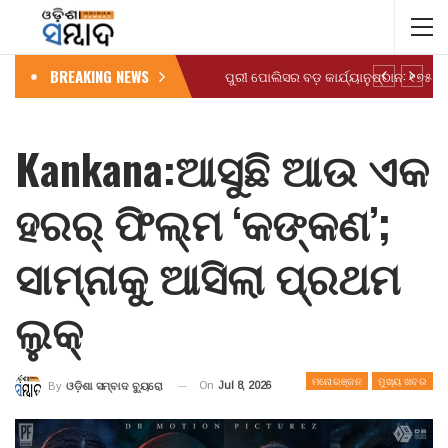
BREAKING NEWS
Kankana:ଆସୁଛି ଆଉ ଏକ
ହରର୍ ଫିଲ୍ମ ‘କଙ୍କଣ’;
ସାମ୍ନାକୁ ଆସିଲା ପ୍ରଥମ
ଲୁକ୍
ମନୋରଞ୍ଜନ
ମୁଖ୍ୟ ଖବର
On
Jul 8, 2026
By
ଓଡ଼ିଶା ସମ୍ବାଦ ବ୍ୟୁରୋ