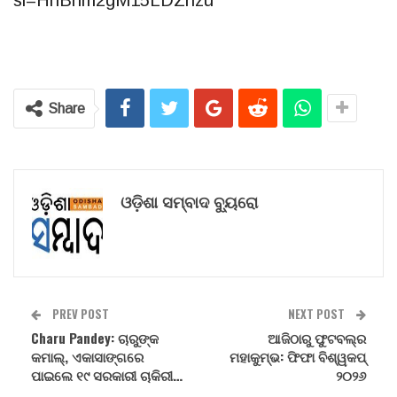
si=HhBhm2gM15LDZnzu
Share
ଓଡ଼ିଶା ସମ୍ବାଦ ବ୍ୟୁରୋ
PREV POST
NEXT POST
Charu Pandey: ଚାରୁଙ୍କ
ଆଜିଠାରୁ ଫୁଟବଲ୍‌ର
କମାଲ୍, ଏକାସାଙ୍ଗରେ
ମହାକୁମ୍ଭ: ଫିଫା ବିଶ୍ୱକପ୍
ପାଇଲେ ୧୯ ସରକାରୀ ଚାକିରୀ…
୨୦୨୬