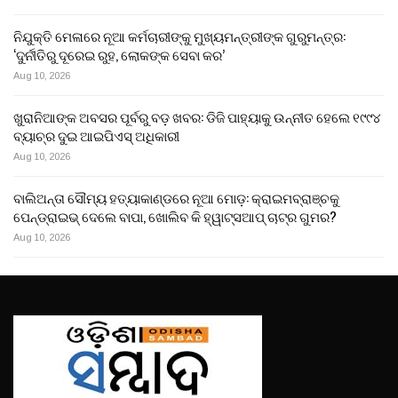
ନିଯୁକ୍ତି ମେଳାରେ ନୂଆ କର୍ମଚାରୀଙ୍କୁ ମୁଖ୍ୟମନ୍ତ୍ରୀଙ୍କ ଗୁରୁମନ୍ତ୍ର:
‘ଦୁର୍ନୀତିରୁ ଦୂରେଇ ରୁହ, ଲୋକଙ୍କ ସେବା କର’
Aug 10, 2026
ଖୁରାନିଆଙ୍କ ଅବସର ପୂର୍ବରୁ ବଡ଼ ଖବର: ଡିଜି ପାହ୍ୟାକୁ ଉନ୍ନୀତ ହେଲେ ୧୯୯୪
ବ୍ୟାଚ୍‌ର ଦୁଇ ଆଇପିଏସ୍ ଅଧିକାରୀ
Aug 10, 2026
ବାଲିଅନ୍ତା ସୌମ୍ୟ ହତ୍ୟାକାଣ୍ଡରେ ନୂଆ ମୋଡ଼: କ୍ରାଇମବ୍ରାଞ୍ଚକୁ
ପେନ୍‌ଡ୍ରାଇଭ୍ ଦେଲେ ବାପା, ଖୋଲିବ କି ହ୍ୱାଟ୍ସଆପ୍ ଚାଟ୍‌ର ଗୁମର?
Aug 10, 2026