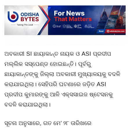
ଅବକାରୀ SI ଛାୟାକାନ୍ତ ନାୟକ ଓ ASI ପ୍ରଦୀପ
ମଲ୍ଲିକ ସସ୍‌ପେଣ୍ଡ ହୋଇଛନ୍ତି। ପୂର୍ବରୁ
ଛାୟାକାନ୍ତଙ୍କୁ ଜିଲ୍ଲା ଅବକାରୀ ମୁଖ୍ୟାଳୟକୁ ବଦଳି
କରାଯାଇଥିଲା। ସେହିପରି ଘଟଣାରେ ଜଡ଼ିତ ASI
ପ୍ରଦୀପ କୁମାରଙ୍କୁ ଆଳି ଏକ୍ସସାଇଜ ଷ୍ଟେସନକୁ
ବଦଳି କରାଯାଇଥିଲା।
ସୂଚନା ଅନୁସାରେ, ଗତ ମେ’ ୨୮ ତାରିଖରେ