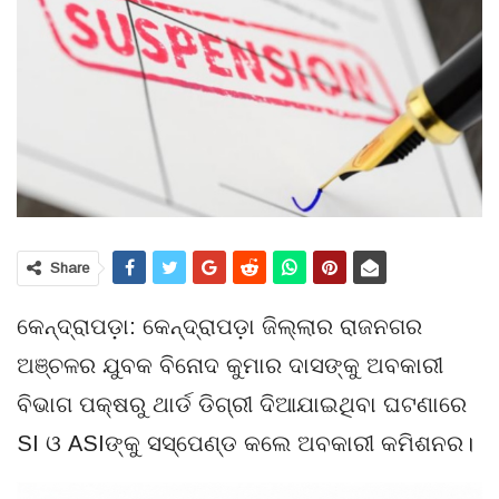
Share
କେନ୍ଦ୍ରାପଡ଼ା: କେନ୍ଦ୍ରାପଡ଼ା ଜିଲ୍ଲାର ରାଜନଗର
ଅଞ୍ଚଳର ଯୁବକ ବିନୋଦ କୁମାର ଦାସଙ୍କୁ ଅବକାରୀ
ବିଭାଗ ପକ୍ଷରୁ ଥାର୍ଡ ଡିଗ୍ରୀ ଦିଆଯାଇଥିବା ଘଟଣାରେ
SI ଓ ASIଙ୍କୁ ସସ୍‌ପେଣ୍ଡ କଲେ ଅବକାରୀ କମିଶନର।