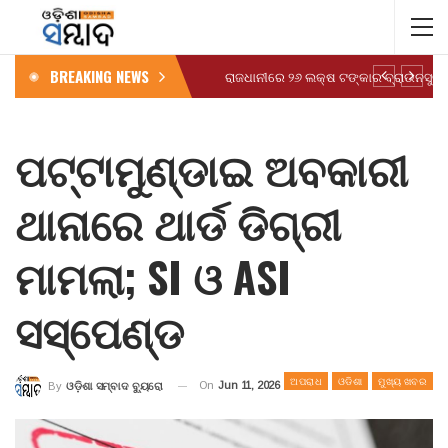
BREAKING NEWS
ପଟ୍ଟାମୁଣ୍ଡାଇ ଅବକାରୀ
ଥାନାରେ ଥାର୍ଡ ଡିଗ୍ରୀ
ମାମଲା; SI ଓ ASI
ସସ୍‌ପେଣ୍ଡ
ଅପରାଧ
ଓଡିଶା
ମୁଖ୍ୟ ଖବର
On
Jun 11, 2026
By
ଓଡ଼ିଶା ସମ୍ବାଦ ବ୍ୟୁରୋ