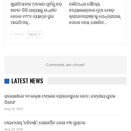
ଖୁରାନିଆଙ୍କ ଅବସର ପୂର୍ବରୁ ବଡ଼
ବାଲିଅନ୍ତା ସୌମ୍ୟ
ଖବର: ଡିଜି ପାହ୍ୟାକୁ ଉନ୍ନୀତ
ହତ୍ୟାକାଣ୍ଡରେ ନୂଆ ମୋଡ଼:
ହେଲେ ୧୯୯୪ ବ୍ୟାଚ୍‌ର ଦୁଇ
କ୍ରାଇମବ୍ରାଞ୍ଚକୁ ପେନ୍‌ଡ୍ରାଇଭ୍
ଆଇପିଏସ୍…
ଦେଲେ ବାପା, ଖୋଲିବ…
PREV
NEXT
Comments are closed.
LATEST NEWS
ରାଜଧାନୀରେ ୨୬ ଲକ୍ଷ ଟଙ୍କାର ବ୍ରାଉନସୁଗର ଜବତ, ବଙ୍ଗୀୟ ଯୁବକ
ଗିରଫ
Aug 10, 2026
ଟାଇମପାସ୍ ‘ବହିବର୍ଷା’; ଲୋକାର୍ପିତ ହେଲା ୧୩ ପୁସ୍ତକ
Aug 10, 2026