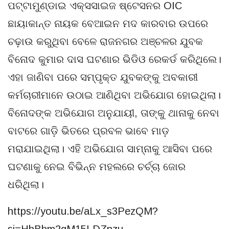
ପଟ୍ଟାମୁଣ୍ଡାଇ ଏକ୍ସସାଇଜ ଷ୍ଟେସନର OIC
ଛାୟାକାନ୍ତ ନାୟକ ବେଆଇନ ମଦ କାରବାର ଉପରେ
ଚଢ଼ାଉ କରୁଥିବା ବେଳେ ରାଜନଗର ଅଞ୍ଚଳର ଯୁବକ
ବିନୋଦ କୁମାର ଦାସ ଘଟଣାର ଭିଡିଓ ରେକର୍ଡ କରିଥିଲେ।
ଏହା ଜାଣିବା ପରେ ସମ୍ପୃକ୍ତ ଯୁବକଙ୍କୁ ଅବକାରୀ
କର୍ମଚାରୀମାନେ ଉଠାଇ ଆଣିଥିବା ଅଭିଯୋଗ ହୋଇଥିଲା।
ବିନୋଦଙ୍କ ଅଭିଯୋଗ ଅନୁଯାୟୀ, ତାଙ୍କୁ ଥାନାକୁ ନେବା
ବାଟରେ ଗାଡ଼ି ଭିତରେ ପ୍ରବଳ ଭାବେ ମାଡ଼
ମରାଯାଇଥିଲା। ଏହି ଅଭିଯୋଗ ସାମ୍ନାକୁ ଆସିବା ପରେ
ଘଟଣାକୁ ନେଇ ବିଭିନ୍ନ ମହଲରେ ଚର୍ଚ୍ଚା ଜୋର
ଧରିଥିଲା।
https://youtu.be/aLx_s3PezQM?