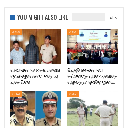
YOU MIGHT ALSO LIKE
All
ଓଡିଶା
ଓଡିଶା
ରାଜଧାନୀରେ ୨୬ ଲକ୍ଷ ଟଙ୍କାର
ନିଯୁକ୍ତି ମେଳାରେ ନୂଆ
ବ୍ରାଉନସୁଗର ଜବତ, ବଙ୍ଗୀୟ
କର୍ମଚାରୀଙ୍କୁ ମୁଖ୍ୟମନ୍ତ୍ରୀଙ୍କ
ଯୁବକ ଗିରଫ
ଗୁରୁମନ୍ତ୍ର: ‘ଦୁର୍ନୀତିରୁ ଦୂରେଇ…
ଓଡିଶା
ଓଡିଶା