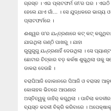
ଗ୍ରସ୍ତ । ଏଇ ପ୍ଲାଟଫର୍ମ ତା\’ର ଘର । ଏଇ
ହେଲେ ଯାଏ ଗାଁ… । ସେ ଯୁଦ୍ଧକରେ ଭାଗ୍ୟ
ପ୍ଲାଟଫର୍ମରେ ।
ଈଶ୍ୱର ତା’ର ଯନ୍ତ୍ରଣାରେ କଟ୍ କଟ୍ କରୁଥି
ଯାଇଥିଲା ଗଣ୍ଠି ପାଖରୁ । ଯାହା
ରୁଗୁରୁଗୁ ଯନ୍ତ୍ରଣାହିଁ ଦେଉଥିଲା । ସେ ପ୍ୟାଣ
ଛୋଟାର ଚିତ୍କାର ବଡ଼ କର୍କଷ ଶୁଭୁଥିଲା ତାକୁ
ଡାକରା ଦେଉଛି ।
ବରାପିଆଜି ଦୋକାନରେ ପିଆଜି ଓ ବରାସହ ଆଳୁ
କୋଳାହଳ ଭିତରେ ଆପଣାର
ଅସ୍ତିତ୍ୱକୁ ଜାହିର୍ କରୁଥିଲା । ପାଚିଲା କଦଳୀ
ବ୍ୟସ୍ତ କଦଳୀ ବିକ୍ରି କରିବାରେ । ଅପେକ୍ଷାକୃ