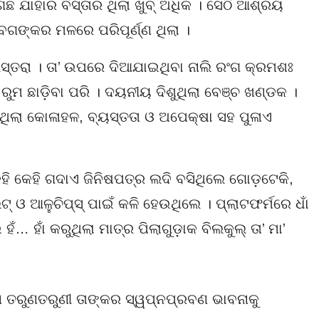
 ଯାହାର ବିସ୍ତାର ଥିଲା ଖୁବ୍ ଅଧିକ । ସେଠି ଆଶ୍ରୟ
ଙ୍କର ମଳରେ ପରିପୂର୍ଣ୍ଣ ଥିଲା ।
ଲସ୍ତରା । ତା’ ଉପରେ ଦିଆଯାଇଥିବା ନାଲି ରଂଗ କ୍ରମଶଃ
ୁ ରୁମ ଛାଡ଼ିବା ପରି । ଦୟନୀୟ ଦିଶୁଥିଲା ବେଞ୍ଚ ଖଣ୍ଡକ ।
ଥିଲା କୋଳାହଳ, ବ୍ୟସ୍ତତା ଓ ଅପେକ୍ଷା ସହ ପୁଳାଏ
କେହି କେହି ଗଦାଏ ଜିନିଷପତ୍ର ଲଦି ବସିଥିଲେ ଗୋଡ଼ଟେକି,
 ଆଳୁଚିପ୍‌ସ୍ ପାଇଁ କଳି ହେଉଥିଲେ । ପ୍ଲାଟଫର୍ମରେ ଧାଁ
 ହାଁ କରୁଥିଲା ମାତ୍ର ପିଲାଗୁଡ଼ାକ ବିଲକୁଲ୍ ତା’ ମା’
ଣ ତରୁଣତରୁଣୀ ତାଙ୍କର ସ୍ୱପ୍ନପ୍ରବଣ ଭାବନାକୁ