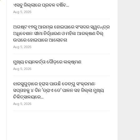
ଏସବୁ ଜିଲ୍ଲାରେ ପ୍ରବଳ ବର୍ଷିବ…
Aug 5, 2026
ଅଗଷ୍ଟ ୧୭ରୁ ଆରମ୍ଭ ହୋଇପାରେ ସଂସଦର ସ୍ୱତନ୍ତ୍ର
ଅଧିବେଶନ: ସୀମା ନିର୍ଦ୍ଧାରଣ ଓ ମହିଳା ଆରକ୍ଷଣ ବିଲ୍
ଉପରେ ହୋଇପାରେ ଆଲୋଚନା
Aug 5, 2026
ମୁଖ୍ୟ ଚୟନକର୍ତ୍ତା ଦୌଡ଼ରେ ଲକ୍ଷ୍ମଣ
Aug 5, 2026
ଝାରସୁଗୁଡ଼ାରେ ହ୍ରାସ ପାଉଛି ଡେଙ୍ଗୁ ସଂକ୍ରମଣ:
ସପ୍ତାହକୁ ୪ ଦିନ ‘ଡ୍ରାଏ ଡେ’ ପାଳନ ସହ ଜିଲ୍ଲା ମୁଖ୍ୟ
ଚିକିତ୍ସାଳୟରେ…
Aug 5, 2026