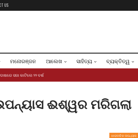
CT US
ମନୋରଞ୍ଜନ
ଆଲେଖ
ସାହିତ୍ୟ
ବ୍ୟକ୍ତିତ୍ୱ
 ଦୋଷରେ ସଜା କାଟିଲେ ୨୨ ବର୍ଷ
 ଉପନ୍ୟାସ ଈଶ୍ୱର ମରିଗଲା
ଧାରାବାହିକ ଉପନ୍ୟାସ