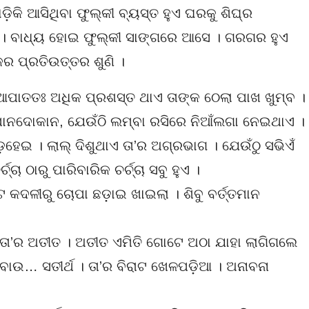
ଡ଼ିକି ଆସିଥିବା ଫୁଲ୍‌କୀ ବ୍ୟସ୍ତ ହୁଏ ଘରକୁ ଶିଘ୍ର
 । ବାଧ୍ୟ ହୋଇ ଫୁଲ୍‌କୀ ସାଙ୍ଗରେ ଆସେ । ଗରଗର ହୁଏ
ର ପ୍ରତିଉତ୍ତର ଶୁଣି ।
ାତତଃ ଅଧିକ ପ୍ରଶସ୍ତ ଥାଏ ତାଙ୍କ ଠେଲା ପାଖ ଖୁମ୍ବ ।
ିଲା ପାନଦୋକାନ, ଯେଉଁଠି ଲମ୍ବା ରସିରେ ନିଆଁଲଗା ନେଇଥାଏ ।
ଡ଼ହେଇ । ଲାଲ୍ ଦିଶୁଥାଏ ତା’ର ଅଗ୍ରଭାଗ । ଯେଉଁଠୁ ସଭିଏଁ
ଚ୍ଚା ଠାରୁ ପାରିବାରିକ ଚର୍ଚ୍ଚା ସବୁ ହୁଏ ।
 କଦଳୀରୁ ଚୋପା ଛଡ଼ାଇ ଖାଇଲା । ଶିବୁ ବର୍ତ୍ତମାନ
 ତା’ର ଅତୀତ । ଅତୀତ ଏମିତି ଗୋଟେ ଅଠା ଯାହା ଲାଗିଗଲେ
ବୋଉ… ସତୀର୍ଥ । ତା’ର ବିରାଟ ଖେଳପଡ଼ିଆ । ଅନାବନା