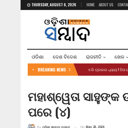
THURSDAY, AUGUST 6, 2026
HOME
ABOUT US
CONTA
ଓଡିଶା
ଦେଶ ବିଦେଶ
ରାଜନୀତି
ଖେଳ
BREAKING NEWS
ଏ କି ପ୍ରକାର ନ୍ୟାୟ ! ବିନା
ମହାଶ୍ୱେତା ସାହୁଙ୍କ
ପରେ (୪)
On
May 26, 2024
By
ଓଡ଼ିଶା ସମ୍ବାଦ ବ୍ୟୁରୋ