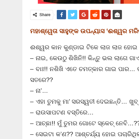
Share
ମହାଶ୍ୱେତା ସାହୁଙ୍କ ଉପନ୍ୟାସ ‘ଈଶ୍ୱର ମର
ଈଶ୍ୱର କାନ କୁଣ୍ଡାଇ ଟିକେ ଲାଜ ଲାଜ ହୋଇ 
– ନାଇ, କେଉଠୁ ଶିଖିନି!! କିନ୍ତୁ ଭଲ ଲାଗେ ଗ
– ବାଃ!! ନଶିଖି ଏତେ ଚମତ୍କାର ଗାଇ ପାର… ଭଲ
ସତରେ??
– ନା’…
– ଏହା ତୁମକୁ ମା’ ସରସ୍ୱତୀ ଦେଇଛନ୍ତି… ଖ
– ରାଉସାପଟଣ ବସ୍ତିରେ…
– ଆଚ୍ଛା!! ମୁଁ ତୁମର ଗୋଟେ ସ୍କେଚ୍ ନେବି…?
– ସେଇଟା କ’ଣ?? ଆଶ୍ଚର୍ଯ୍ୟ ହୋଇ ପଚାରିଥିଲା 