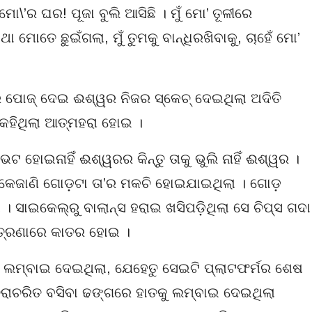
ମୋ\’ର ଘର! ପୂଜା ବୁଲି ଆସିଛି । ମୁଁ ମୋ’ ତୂଳୀରେ
ଥା ମୋତେ ଛୁଇଁଗଲା, ମୁଁ ତୁମକୁ ବାନ୍ଧିରଖିବାକୁ, ଚାହେଁ ମୋ’
ରେ ପୋଜ୍ ଦେଇ ଈଶ୍ୱର ନିଜର ସ୍କେଚ୍ ଦେଇଥିଲା ଅଦିତି
 କହିଥିଲା ଆତ୍ମହରା ହୋଇ ।
ଟ ହୋଇନାହିଁ ଈଶ୍ୱରର କିନ୍ତୁ ତାକୁ ଭୁଲି ନାହିଁ ଈଶ୍ୱର ।
ିତି କେଜାଣି ଗୋଡ଼ଟା ତା’ର ମକଚି ହୋଇଯାଇଥିଲା । ଗୋଡ଼
। ସାଇକେଲ୍‌ରୁ ବାଲାନ୍ସ ହରାଇ ଖସିପଡ଼ିଥିଲା ସେ ଚିପ୍‌ସ ଗଦା
୍ତ୍ରଣାରେ କାତର ହୋଇ ।
 ଲମ୍ବାଇ ଦେଇଥିଲା, ଯେହେତୁ ସେଇଟି ପ୍ଲାଟଫର୍ମର ଶେଷ
ଚିରାଚରିତ ବସିବା ଢଙ୍ଗରେ ହାତକୁ ଲମ୍ବାଇ ଦେଇଥିଲା