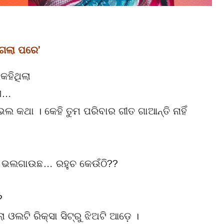
ିଗଲା ପରେ’
କହିଥିଲା
ାଏ…
 କଥା । କେହି ତୁମ ପରିବାର ଗୀତ ଗାଆନ୍ତି ନାହିଁ
ୁବ୍ ଭଲଗାଉଛ… ରହୁଚ କେଉଁଠି??
?
ଓଲଟି ରିକ୍ସା ସିଟ୍‌ରୁ ଝିଅଟି ଆଡ଼େ ।