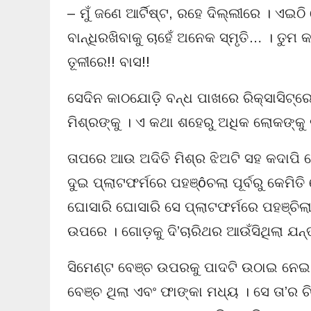
– ମୁଁ ଜଣେ ଆର୍ଟିଷ୍ଟ, ରହେ ଦିଲ୍ଲୀରେ । ଏଇଠି 
ବାନ୍ଧିରଖିବାକୁ ଚାହେଁ ଅନେକ ସ୍ମୃତି… । ତୁମ କ
ତୂଳୀରେ!! ବାସ!!
ସେଦିନ କାଠଯୋଡ଼ି ବନ୍ଧ ପାଖରେ ରିକ୍ସାସିଟ୍‌
ମିଶ୍ରଙ୍କୁ । ଏ କଥା ଶହେରୁ ଅଧିକ ଲୋକଙ୍କୁ
ତାପରେ ଆଉ ଅଦିତି ମିଶ୍ର ଝିଅଟି ସହ କଦାପି ଭେ
ଦୁଇ ପ୍ଲାଟଫର୍ମରେ ପହଞ୍ôଚଲା ପୂର୍ବରୁ କେମ
ଘୋସାରି ଘୋସାରି ସେ ପ୍ଲାଟଫର୍ମରେ ପହଞ୍ଚିଲା 
ଉପରେ । ଗୋଡ଼କୁ ଦି’ଚାରିଥର ଆଉଁସିଥିଲା ଯନ
ସିମେଣ୍ଟ ବେଞ୍ଚ ଉପରକୁ ପାଦଟି ଉଠାଇ ନେଇ
ବେଞ୍ଚ ଥିଲା ଏବଂ ଫାଙ୍କା ମଧ୍ୟ । ସେ ତା’ର 