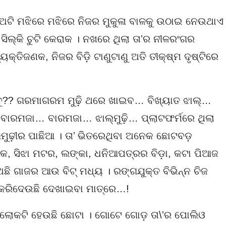
ିଅଟି ମଝିରେ ମଝିରେ ନିଜର ମୁକୁଳା ବାଳକୁ ଉଠାଇ ନେଉଥାଏ
ସିଲ୍‌କି ଚୁଟି କେରାକ । ନଖରେ ଥିଲା ତା’ର ନୀଳରଂଗର
୍ୟକ୍ତିଜଣକ, ନିଜର ବିଡ଼ି ଟାଣୁଟାଣୁ ଅତି ତୀକ୍ଷ୍ମ ଦୃଷ୍ଟିରେ
ୁ?? ଗରମାଗରମ ମୁଢ଼ି ଥରେ ଖାଇବ… ବିଖ୍ୟାତ ଝାଲ୍‌…
ବାରମଜା… ବାରମଜା… ଝାଲ୍‌ମୁଢ଼ି… ପ୍ଲାଟଫର୍ମରେ ଥିଲା
ମୁଢ଼ୀର ପାଛିଆ । ତା’ ଭିତରେଥିବା ଅନେକ ଛୋଟବଡ଼
ଳକ, ସିଝା ମଟର, ଲଙ୍କା, ଧନିଆପତ୍ରର ବିଡ଼ା, କଟା ପିଆଜ
 ଅଛି ଗାଜର ଆଉ ବିଟ୍ ମଧ୍ୟ । ରଙ୍ଗଯୁକ୍ତ ବିଭିନ୍ନ ଚିଜ
ତ କରିଦେଉଛି ଦେଖାଇବା ମାତ୍ରେ…!
 ଲୋକଟି ହେଉଛି ଛୋଟା । ଗୋଟେ ଗୋଡ଼ ତା\’ର ପୋଲିଓ