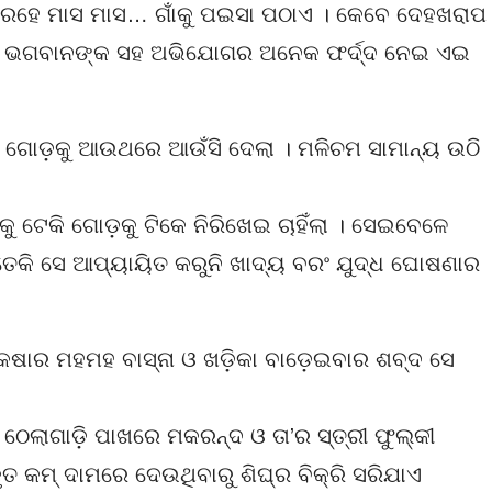
ଠି ରହେ ମାସ ମାସ… ଗାଁକୁ ପଇସା ପଠାଏ । କେବେ ଦେହଖରାପ
 ଓ ଭଗବାନଙ୍କ ସହ ଅଭିଯୋଗର ଅନେକ ଫର୍ଦ୍ଦ ନେଇ ଏଇ
ବା ଗୋଡ଼କୁ ଆଉଥରେ ଆଉଁସି ଦେଲା । ମଳିଚମ ସାମାନ୍ୟ ଉଠି
୍ଟକୁ ଟେକି ଗୋଡ଼କୁ ଟିକେ ନିରିଖେଇ ଚାହିଁଲା । ସେଇବେଳେ
 ସତେକି ସେ ଆପ୍ୟାୟିତ କରୁନି ଖାଦ୍ୟ ବରଂ ଯୁଦ୍ଧ ଘୋଷଣାର
କଷାର ମହମହ ବାସ୍ନା ଓ ଖଡ଼ିକା ବାଡ଼େଇବାର ଶବ୍ଦ ସେ
ର ଠେଲାଗାଡ଼ି ପାଖରେ ମକରନ୍ଦ ଓ ତା’ର ସ୍ତ୍ରୀ ଫୁଲ୍‌କୀ
ତ କମ୍‌ ଦାମରେ ଦେଉଥିବାରୁ ଶିଘ୍ର ବିକ୍ରି ସରିଯାଏ