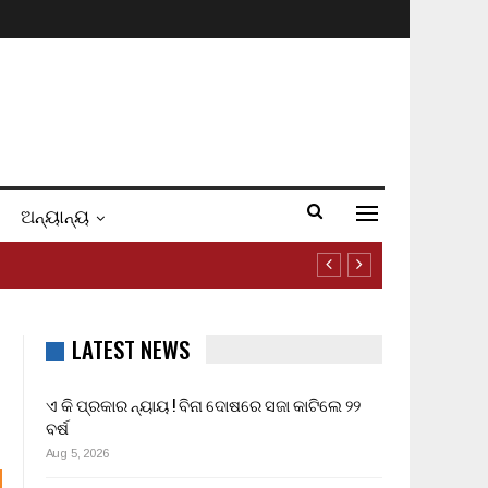
ଅନ୍ୟାନ୍ୟ
LATEST NEWS
ଏ କି ପ୍ରକାର ନ୍ୟାୟ ! ବିନା ଦୋଷରେ ସଜା କାଟିଲେ ୨୨
ବର୍ଷ
Aug 5, 2026