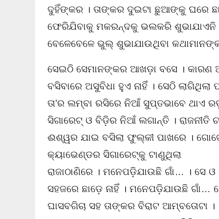
ଦୁହିଁଙ୍କର । ତାଙ୍କର ଦୁଇଟା ଛୁଆଙ୍କୁ ଘରେ ଛା
ଫେରିଯିବାକୁ ମକରନ୍ଦକୁ ଭଲକରି ଶୁଭାଯାଏନି
ବେଳେବେଳେ ଭୁଲ୍ ଶୁଭାଯାଉଥିବା କଥାମାନଙ୍କ
ସେଇଠି ସେମାନଙ୍କର ଆଖଡ଼ା ବସେ । କାରଣ ଆପ
ବସିବାରେ ଅସୁବିଧା ହୁଏ ନାହିଁ । ସେଠି ଲାଗିଥ
ତା’ର ଲମ୍ବା ରସିରେ ନିଆଁ ସୁପ୍ତଭାବେ ଥାଏ ର
ସିଗାରେଟ୍ ଓ ବିଡ଼ିର ନିଆଁ ଲଗାନ୍ତି । ରାଜନୀତି ଚର୍
ଈଶ୍ୱର ଯାଇ ବସିଲା ଫୁଲ୍‌କୀ ପାଖରେ । ଗୋଟେ
କ୍ୟାଭେଣ୍ଡର ସିଗାରେଟ୍‌କୁ ଟାଣୁଥିଲା
ରାଜାଠାଣିରେ । ମନେପଡ଼ିଯାଉଛି ଗାଁ… । ସେ ଓ
ସହଜରେ ଛାଡ଼େ ନାହିଁ । ମନେପଡ଼ିଯାଉଛି ଗାଁ… 
ଘାସବଗିଚା ସହ ତାଙ୍କର ବିରାଟ ଆମ୍ବତୋଟା ।