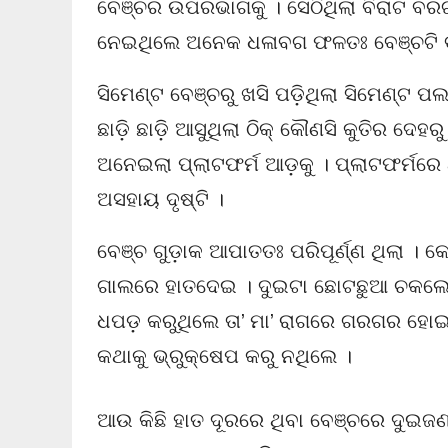
ବେଞ୍ଚର ଉପରଭାଗକୁ । ସେଠିଥିଲା ବିରାଟ ବରଗଛ
ନେଇଥିଲେ ଅନେକ ଧଳାବଗ ଫଳତଃ ବେଞ୍ଚଟି ବଗ
ସିମେଣ୍ଟ ବେଞ୍ଚରୁ ଖସି ପଡ଼ିଥିଲା ସିମେଣ୍ଟ ପ
ଛାଡ଼ି ଛାଡ଼ି ଆସୁଥିଲା ଠିକ୍ କୌଣସି କୁତିର ଦେହର
ଅନେଇଲା ପ୍ଲାଟଫର୍ମ ଆଡ଼କୁ । ପ୍ଲାଟଫର୍ମରେ 
ଅସହାୟ ଦୃଷ୍ଟି ।
ବେଞ୍ଚ ଗୁଡ଼ାକ ଆପାତତଃ ପରିପୂର୍ଣ୍ଣ ଥିଲା । 
ଗାଲରେ ହାତଦେଇ । ଦୁଇଟା ଛୋଟଛୁଆ ଚକଲେଟ୍ ଓ
ଧପଡ଼ କରୁଥିଲେ ତା’ ମା’ ରାଗରେ ଗରଗର ହୋଇ ହଁ…
କଥାକୁ ଭ୍ରୁକ୍ଷେପ କରୁ ନଥିଲେ ।
ଆଉ କିଛି ହାତ ଦୂରରେ ଥିବା ବେଞ୍ଚରେ ଦୁଇଜ