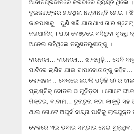
ଆଦାନପ୍ରଦାନରେ କରିବାରେ ବ୍ୟସ୍ତ ଥିଲେ ।
ଦୁଇଜଣଙ୍କର ହାତଥିଲା ଛନ୍ଦାଛନ୍ଦି ହୋଇ । ଝ
କାନପାଖକୁ । ପୁଣି ଖସି ଯାଉଥାଏ ତା’ର ଷ୍ଟେଟ୍ 
ନଖପାଲିସ୍ । ପାଖ ବେଞ୍ଚରେ ବସିଥିବା ବୃଦ୍ଧି ବ
ଅନେଇ ରହିଥିଲେ ତରୁଣତରୁଣୀଙ୍କୁ ।
ବାରମଜା… ବାରମଜା… ଝାଲମୁଢ଼ି… ଦେବି ବାବ
ପାଟିରେ ଲାଗିବ ଯାଇ ବାପାବୋଉଙ୍କୁ କହିବ… 
କୋଳାହଳ… ବେକରେ ଲଟକି ପଡ଼ିଛି ତା\’ର ଝାଲ
ପ୍ଲାଷ୍ଟିକ୍ ବୋତଲ ଓ ମୁଢ଼ିଡ଼ବା । ଗୋଟେ ଫା
ମିକ୍‌ଚର, ବାଦାମ… ଚୁନାଚୁନା କଟା କାକୁଡ଼ି ସହ
ଥାଇ ଗୋଟେ ଅପୂର୍ବ ବାସ୍ନା ପାଟିକୁ ଲାଳଯୁକ୍
ବେକରେ ଏଇ ଡବାର ସମ୍ଭାର ନେଇ ବୁଲୁଥିବା