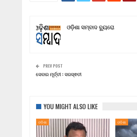
ଓଡ଼ିଶା ସମ୍ବାଦ ବ୍ୟୁରୋ
PREV POST
ସେବାର ମୂର୍ତ୍ତୀ : ସରସ୍ଵତୀ
YOU MIGHT ALSO LIKE
ଓଡିଶା
ଓଡିଶା