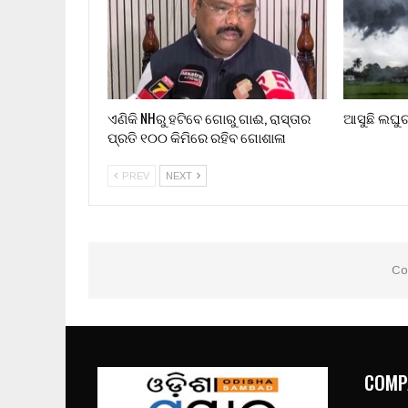
ଏଣିକି NHରୁ ହଟିବେ ଗୋରୁ ଗାଈ, ରାସ୍ତାର
ଆସୁଛି ଲଘୁଚା
ପ୍ରତି ୧୦୦ କିମିରେ ରହିବ ଗୋଶାଳା
PREV
NEXT
Co
COMP