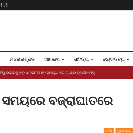
CT US
ମନୋରଞ୍ଜନ
ଆଲେଖ
ସାହିତ୍ୟ
ବ୍ୟକ୍ତିତ୍ୱ
ର୍ବରୁ ଭାରତକୁ ବଡ଼ ଝଟ୍‌କା: ଆହତ ସମସ୍ୟା ଯୋଗୁଁ ସାଈ ସୁଦର୍ଶନ ବାଦ୍
ା ସମୟରେ ବଜ୍ରାଘାତରେ
ଓଡିଶା
ମୁଖ୍ୟ ଖବର