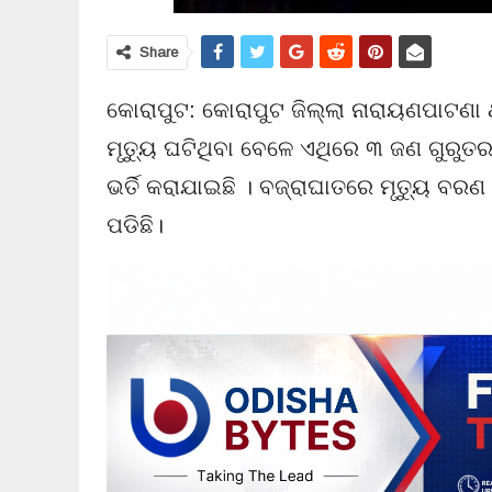
Share
କୋରାପୁଟ: କୋରାପୁଟ ଜିଲ୍ଲା ନାରାୟଣପାଟଣା
ମୃତ୍ୟୁ ଘଟିଥିବା ବେଳେ ଏଥିରେ ୩ ଜଣ ଗୁରୁତ
ଭର୍ତି କରାଯାଇଛି । ବଜ୍ରାଘାତରେ ମୃତ୍ୟୁ ବର
ପଡିଛି।