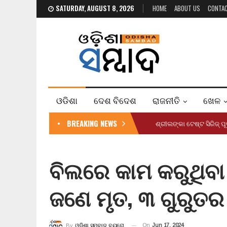
SATURDAY, AUGUST 8, 2026
HOME
ABOUT US
CONTA
ଓଡିଶା
ଦେଶ ବିଦେଶ
ରାଜନୀତି
ଖେଳ
BREAKING NEWS
ଶ୍ରୀଲଙ୍କା ଟେଷ୍ଟ ସିରିଜ୍ ପୂ
ବିଲରେ କାମ କରୁଥିବ
ଜଣେ ମୃତ, ୩ ଗୁରୁତର
On
Jun 17, 2024
By
ଓଡ଼ିଶା ସମ୍ବାଦ ବ୍ୟୁରୋ