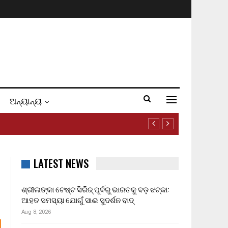
ଅନ୍ୟାନ୍ୟ
LATEST NEWS
ଶ୍ରୀଲଙ୍କା ଟେଷ୍ଟ ସିରିଜ୍ ପୂର୍ବରୁ ଭାରତକୁ ବଡ଼ ଝଟ୍‌କା:
ଆହତ ସମସ୍ୟା ଯୋଗୁଁ ସାଈ ସୁଦର୍ଶନ ବାଦ୍
Aug 8, 2026