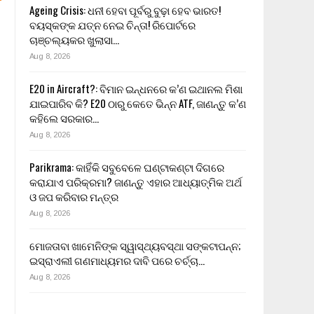
Ageing Crisis: ଧନୀ ହେବା ପୂର୍ବରୁ ବୁଢ଼ା ହେବ ଭାରତ!
ବୟସ୍କଙ୍କ ଯତ୍ନ ନେଇ ଚିନ୍ତା! ରିପୋର୍ଟରେ
ଚାଞ୍ଚଲ୍ୟକର ଖୁଲାସା…
Aug 8, 2026
E20 in Aircraft?: ବିମାନ ଇନ୍ଧନରେ କ’ଣ ଇଥାନଲ ମିଶା
ଯାଇପାରିବ କି? E20 ଠାରୁ କେତେ ଭିନ୍ନ ATF, ଜାଣନ୍ତୁ କ’ଣ
କହିଲେ ସରକାର…
Aug 8, 2026
Parikrama: କାହିଁକି ସବୁବେଳେ ଘଣ୍ଟାକଣ୍ଟା ଦିଗରେ
କରାଯାଏ ପରିକ୍ରମା? ଜାଣନ୍ତୁ ଏହାର ଆଧ୍ୟାତ୍ମିକ ଅର୍ଥ
ଓ ଜପ କରିବାର ମନ୍ତ୍ର
Aug 8, 2026
ମୋଜତାବା ଖାମେନିଙ୍କ ସ୍ୱାସ୍ଥ୍ୟବସ୍ଥା ସଙ୍କଟାପନ୍ନ;
ଇସ୍ରାଏଲୀ ଗଣମାଧ୍ୟମର ଦାବି ପରେ ଚର୍ଚ୍ଚା…
Aug 8, 2026