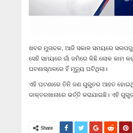
ଖବର ମୁତାବକ, ଆଜି ସକାଳ ସମୟରେ ସଲପଗୁଡ଼ା ଗ
ସେହି ସମୟରେ ଗାଁ ଜମିରେ କିଛି ଲୋକ କାମ କର
ଘଟଣାସ୍ଥଳରେ ହିଁ ମୃତ୍ୟୁ ଘଟିଥିଲା।
ଏହି ଘଟଣାରେ ତିନି ଜଣ ଗୁରୁତର ଆହତ ହୋଇଥ
ଡାକ୍ତରଖାନାରେ ଭର୍ତ୍ତି କରାଯାଇଛି। ଏହି ଗୁ
Share