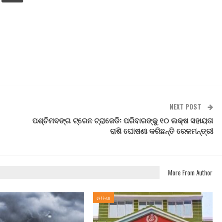
NEXT POST
ପଶ୍ଚିମବଙ୍ଗ ଟ୍ରେନ ଟ୍ରାଜେଡି: ପରିବାରଙ୍କୁ ୧୦ ଲକ୍ଷ ସହାୟତା
ରାଶି ଘୋଷଣା କରିଛନ୍ତି ରେଳମନ୍ତ୍ରୀ
More From Author
ଓଡିଶା