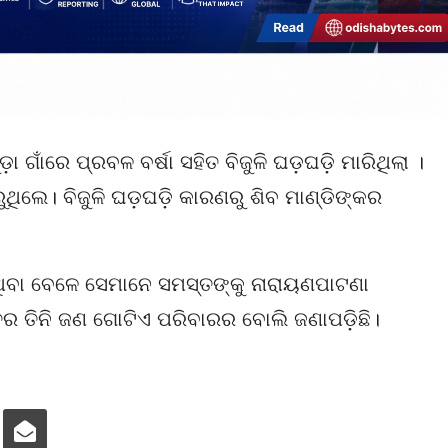
ାଁରେ ପ୍ରବଳ ବର୍ଷା ସହିତ ବିଜୁଳି ଘଡ଼ଘଡ଼ି ମାରିଥିଲା ।
ୁଥିଲେ। ବିଜୁଳି ଘଡ଼ଘଡ଼ି କାରଣରୁ ଶିବ ମାଣ୍ଡିଙ୍କର
ିବା ବେଳେ ସେମାନେ ସମସ୍ତଙ୍କୁ ନାରାୟଣପାଟଣା
ରୁତର ତିନି ଜଣ ଗୋଟିଏ ପରିବାରର ବୋଲି ଜଣାପଡ଼ିଛି।