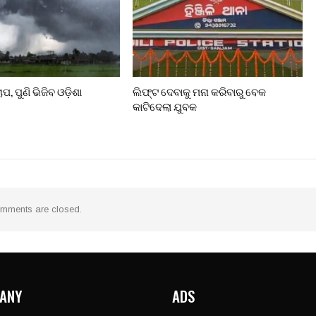
ପ, ପୁଣି ଭିଜିବ ଓଡ଼ିଶା
ଲିଫ୍ଟ ଦେବାକୁ ମନା କରିବାରୁ ବେକ
କାଟିଦେଲା ଯୁବକ
mments are closed.
ANY
ADS