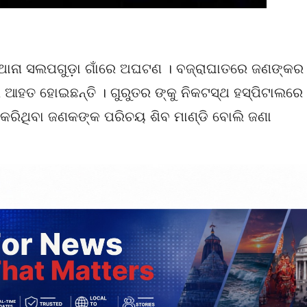
 ଥାନା ସଲପଗୁଡ଼ା ଗାଁରେ ଅଘଟଣ । ବଜ୍ରାଘାତରେ ଜଣଙ୍କର
ର ଆହତ ହୋଇଛନ୍ତି । ଗୁରୁତର ଙ୍କୁ ନିକଟସ୍ଥ ହସ୍ପିଟାଲରେ
ଣ କରିଥିବା ଜଣକଙ୍କ ପରିଚୟ ଶିବ ମାଣ୍ଡି ବୋଲି ଜଣା