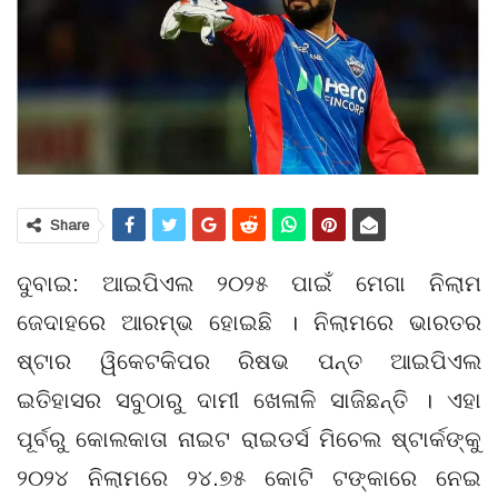
Share
ଦୁବାଇ: ଆଇପିଏଲ ୨୦୨୫ ପାଇଁ ମେଗା ନିଲାମ
ଜେଦାହରେ ଆରମ୍ଭ ହୋଇଛି । ନିଲାମରେ ଭାରତର
ଷ୍ଟାର ୱିକେଟକିପର ରିଷଭ ପନ୍ତ ଆଇପିଏଲ
ଇତିହାସର ସବୁଠାରୁ ଦାମୀ ଖେଳାଳି ସାଜିଛନ୍ତି । ଏହା
ପୂର୍ବରୁ କୋଲକାତା ନାଇଟ ରାଇଡର୍ସ ମିଚେଲ ଷ୍ଟାର୍କଙ୍କୁ
୨୦୨୪ ନିଲାମରେ ୨୪.୭୫ କୋଟି ଟଙ୍କାରେ ନେଇ