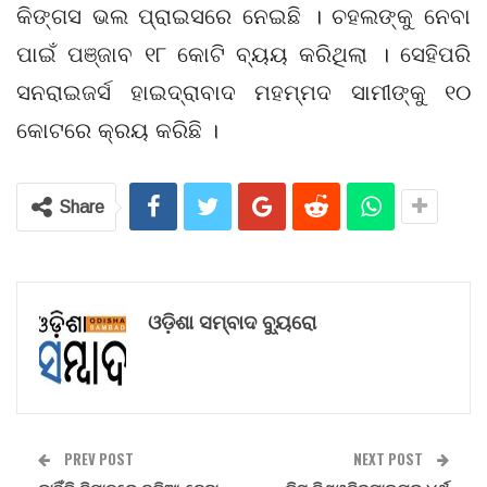
କିଙ୍ଗସ ଭଲ ପ୍ରାଇସରେ ନେଇଛି । ଚହଲଙ୍କୁ ନେବା
ପାଇଁ ପଞ୍ଜାବ ୧୮ କୋଟି ବ୍ୟୟ କରିଥିଲା । ସେହିପରି
ସନରାଇଜର୍ସ ହାଇଦ୍ରାବାଦ ମହମ୍ମଦ ସାମୀଙ୍କୁ ୧୦
କୋଟରେ କ୍ରୟ କରିଛି ।
Share
ଓଡ଼ିଶା ସମ୍ବାଦ ବ୍ୟୁରୋ
PREV POST
NEXT POST