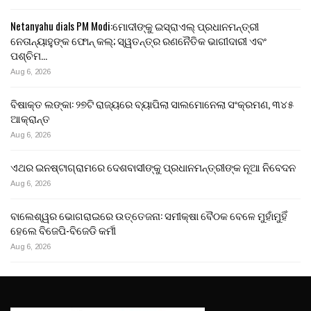
Netanyahu dials PM Modi:ମୋଦୀଙ୍କୁ ଇସ୍ରାଏଲ୍ ପ୍ରଧାନମନ୍ତ୍ରୀ
ନେତାନ୍ୟାହୁଙ୍କ ଫୋନ୍ କଲ୍; ସ୍ୱତନ୍ତ୍ର ରଣନୈତିକ ଭାଗୀଦାରୀ ଏବଂ
ପଶ୍ଚିମ…
Aug 6, 2026
ବିଷାକ୍ତ ଲଙ୍କା: ୨୭ଟି ରାଜ୍ୟରେ ବ୍ୟାପିଲା ସାଲମୋନେଲା ସଂକ୍ରମଣ, ୩୪୫
ଆକ୍ରାନ୍ତ
Aug 6, 2026
ଏଥର ଇନଷ୍ଟାଗ୍ରାମରେ ଦେଶବାସୀଙ୍କୁ ପ୍ରଧାନମନ୍ତ୍ରୀଙ୍କ ନୂଆ ନିବେଦନ
Aug 6, 2026
ବାଲେଶ୍ୱର ଭୋଗରାଇରେ ଉତ୍ତେଜନା: ସମୀକ୍ଷା ବୈଠକ ବେଳେ ମୁହାଁମୁହିଁ
ହେଲେ ବିଜେପି-ବିଜେଡି କର୍ମୀ
Aug 6, 2026