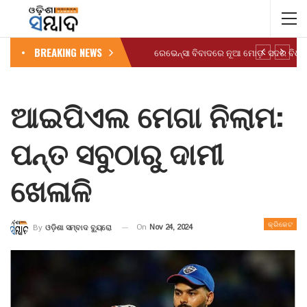
BREAKING NEWS
ଆଇପିଏଲ ମେଗା ନିଲାମ:
ପନ୍ତ ସବୁଠାରୁ ଦାମୀ
ଖେଳାଳି
କ୍ରିକେଟ
On
Nov 24, 2024
By
ଓଡ଼ିଶା ସମ୍ବାଦ ବ୍ୟୁରୋ