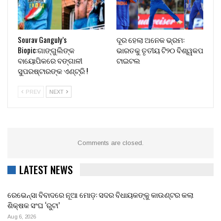
Sourav Ganguly’s
ଦୂର ହେଲା ଅନେକ ଭ୍ରମ:
Biopic:ଗାଙ୍ଗୁଲିଙ୍କ
ଭାରତକୁ ତୃତୀୟ ଟି୨୦ ବିଶ୍ୱକପ
ବାୟୋପିକରେ ବଙ୍ଗାଳୀ
ଟାଇଟଲ
ସୁପରଷ୍ଟାରଙ୍କ ଏଣ୍ଟ୍ରି !
PREV
NEXT
Comments are closed.
LATEST NEWS
ରେଭେନ୍ସା ବିବାଦରେ ନୂଆ ମୋଡ଼: ସଦର ବିଧାୟକଙ୍କୁ କାଉଣ୍ଟର କଲା
ଶିକ୍ଷକ ସଂଘ ‘ରୁଟା’
Aug 6, 2026