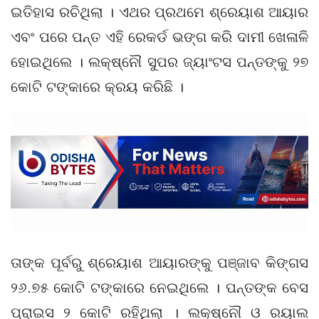
ଇତିହାସ ରଚିଥିଲା । ଏଥର ପ୍ରଥମେ ଶ୍ରେୟାଶ ଆୟାର
ଏବଂ ପରେ ପନ୍ତ ଏହି ରେକର୍ଡ ଭଙ୍ଗ କରି ଦାମୀ ଖେଳାଳି
ହୋଇଥିଲେ । ଲକ୍ଷ୍ନୌ ସୁପର ଜ୍ୟାଂଟସ ପନ୍ତଙ୍କୁ ୨୭
କୋଟି ଟଙ୍କାରେ କ୍ରୟ କରିଛି ।
ତାଙ୍କ ପୂର୍ବରୁ ଶ୍ରେୟାଶ ଆୟାରଙ୍କୁ ପଞ୍ଜାବ କିଙ୍ଗସ
୨୬.୭୫ କୋଟି ଟଙ୍କାରେ ନେଇଥିଲେ । ପନ୍ତଙ୍କ ବେସ
ପ୍ରାଇସ ୨ କୋଟି ରହିଥିଲା । ଲକ୍ଷ୍ନୌ ଓ ରୟାଲ