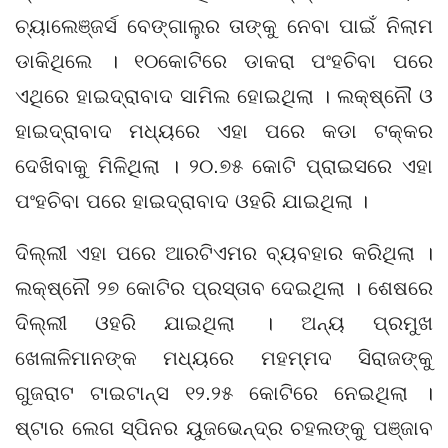
ଚ୍ୟାଲେଞ୍ଜର୍ସ ବେଙ୍ଗାଲୁର ତାଙ୍କୁ ନେବା ପାଇଁ ନିଲାମ
ଡାକିଥିଲେ । ୧୦କୋଟିରେ ଡାକରା ପଂହଚିବା ପରେ
ଏଥିରେ ହାଇଦ୍ରାବାଦ ସାମିଲ ହୋଇଥିଲା । ଲକ୍ଷ୍ନୌ ଓ
ହାଇଦ୍ରାବାଦ ମଧ୍ୟରେ ଏହା ପରେ କଡା ଟକ୍କର
ଦେଖିବାକୁ ମିଳିଥିଲା । ୨୦.୭୫ କୋଟି ପ୍ରାଇସରେ ଏହା
ପଂହଚିବା ପରେ ହାଇଦ୍ରାବାଦ ଓହରି ଯାଇଥିଲା ।
ଦିଲ୍ଲୀ ଏହା ପରେ ଆରଟିଏମର ବ୍ୟବହାର କରିଥିଲା ।
ଲକ୍ଷ୍ନୌ ୨୭ କୋଟିର ପ୍ରସ୍ତାବ ଦେଇଥିଲା । ଶେଷରେ
ଦିଲ୍ଲୀ ଓହରି ଯାଇଥିଲା । ଅନ୍ୟ ପ୍ରମୁଖ
ଖେଳାଳିମାନଙ୍କ ମଧ୍ୟରେ ମହମ୍ମଦ ସିରାଜଙ୍କୁ
ଗୁଜରାଟ ଟାଇଟାନ୍ସ ୧୨.୨୫ କୋଟିରେ ନେଇଥିଲା ।
ଷ୍ଟାର ଲେଗ ସ୍ପିନର ୟୁଜଭେନ୍ଦ୍ର ଚହଲଙ୍କୁ ପଞ୍ଜାବ