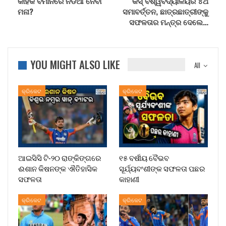
କାହିଁକି ବିମାନରେ ନଡିଆ ନେବା
କିସ୍‍ ବିଶ୍ୱବିଦ୍ୟାଳୟର ୪ର୍ଥ
ମନା?
ସମାବର୍ତ୍ତନ, ଛାତ୍ରଛାତ୍ରୀଙ୍କୁ
ସଫଳତାର ମନ୍ତ୍ର ଦେଲେ…
YOU MIGHT ALSO LIKE
All
କ୍ରିକେଟ
କ୍ରିକେଟ
ଆଇସିସି ଟି-୨୦ ରାଙ୍କିଙ୍ଗରେ
୧୫ ବର୍ଷୀୟ ବୈଭବ
ଈଶାନ କିଷନଙ୍କ ଐତିହାସିକ
ସୂର୍ଯ୍ୟବଂଶୀଙ୍କ ସଫଳତା ପଛର
ସଫଳତା
କାହାଣୀ
କ୍ରିକେଟ
କ୍ରିକେଟ