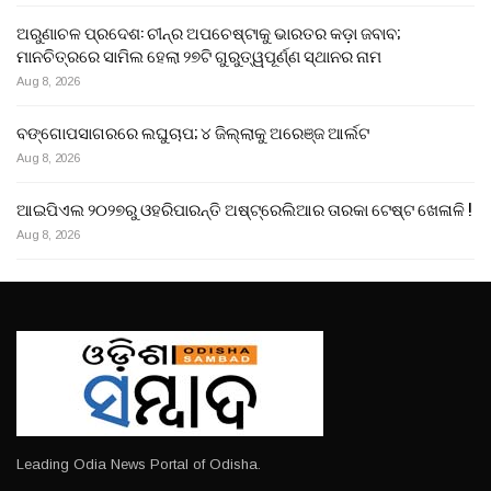
ଅରୁଣାଚଳ ପ୍ରଦେଶ: ଚୀନ୍‌ର ଅପଚେଷ୍ଟାକୁ ଭାରତର କଡ଼ା ଜବାବ;
ମାନଚିତ୍ରରେ ସାମିଲ ହେଲା ୨୭ଟି ଗୁରୁତ୍ୱପୂର୍ଣ୍ଣ ସ୍ଥାନର ନାମ
Aug 8, 2026
ବଙ୍ଗୋପସାଗରରେ ଲଘୁଚାପ; ୪ ଜିଲ୍ଲାକୁ ଅରେଞ୍ଜ ଆର୍ଲଟ
Aug 8, 2026
ଆଇପିଏଲ ୨୦୨୭ରୁ ଓହରିପାରନ୍ତି ଅଷ୍ଟ୍ରେଲିଆର ତାରକା ଟେଷ୍ଟ ଖେଳାଳି !
Aug 8, 2026
Leading Odia News Portal of Odisha.