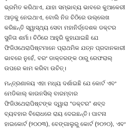
ଭ୍ରମିତ କରିଥାଏ, ଯାହା ସମ୍ଭାବ୍ୟ ଭାବରେ କୁଆକେରୀ
ଆଡ଼କୁ ନେଇଥାଏ, ବୋଲି ନିଜ ଚିଠିରେ ଉଲ୍ଲେଖ
କରିଛନ୍ତି ସ୍ୱାସ୍ଥ୍ୟ ସେବା ମହାନିର୍ଦ୍ଦେଶକ ଡକ୍ଟର
ସୁନିତା ଶର୍ମା। ଚିଠିରେ ଆହୁରି କୁହାଯାଇଛି ଯେ
ଫିଜିଓଥେରାପିଷ୍ଟମାନେ ପ୍ରାଥମିକ ଯତ୍ନ ପ୍ରଦାନକାରୀ
ଭାବରେ ନୁହେଁ, ବରଂ ଡାକ୍ତରଙ୍କ ଠାରୁ ରେଫରାଲ୍
ଉପରେ କାମ କରିବା ଉଚିତ୍।
ମନ୍ତ୍ରଣାଳୟ ଏହା ମଧ୍ୟ ଦର୍ଶାଇଛି ଯେ କୋର୍ଟ ଏବଂ
ମେଡିକାଲ୍ କାଉନସିଲ୍ ବାରମ୍ବାର
ଫିଜିଓଥେରାପିଷ୍ଟଙ୍କ ଦ୍ୱାରା “ଡକ୍ଟର” ଶବ୍ଦ
ବ୍ୟବହାର ବିରୋଧରେ ରାୟ ଦେଇଛନ୍ତି। ପାଟନା
ହାଇକୋର୍ଟ (୨୦୦୩), ବେଙ୍ଗାଲୁରୁ କୋର୍ଟ (୨୦୨୦), ଏବଂ