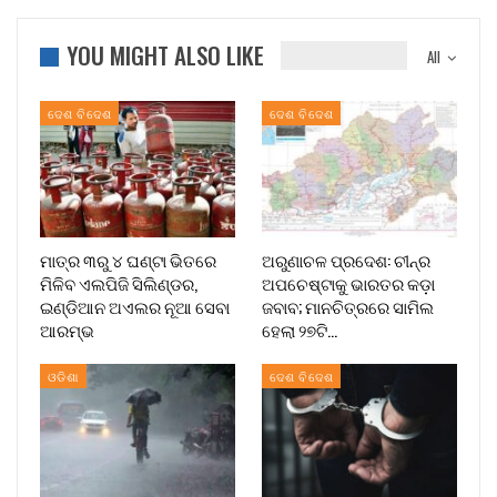
YOU MIGHT ALSO LIKE
All
ଦେଶ ବିଦେଶ
ଦେଶ ବିଦେଶ
ମାତ୍ର ୩ରୁ ୪ ଘଣ୍ଟା ଭିତରେ
ଅରୁଣାଚଳ ପ୍ରଦେଶ: ଚୀନ୍‌ର
ମିଳିବ ଏଲପିଜି ସିଲିଣ୍ଡର,
ଅପଚେଷ୍ଟାକୁ ଭାରତର କଡ଼ା
ଇଣ୍ଡିଆନ ଅଏଲର ନୂଆ ସେବା
ଜବାବ; ମାନଚିତ୍ରରେ ସାମିଲ
ଆରମ୍ଭ
ହେଲା ୨୭ଟି…
ଓଡିଶା
ଦେଶ ବିଦେଶ