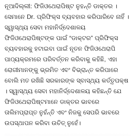
ନୂଆଦିଲ୍ଲୀ: ଫିଜିଓଥେରାପିଷ୍ଟ ନୁହନ୍ତି ଡାକ୍ତର ।
ସେମାନେ Dr. ପ୍ରିଫିକ୍ସ ବ୍ୟବହାର କରିପାରିବେ ନାହିଁ ।
ସ୍ୱାସ୍ଥ୍ୟ ସେବା ମହାନିର୍ଦ୍ଦେଶାଳୟ
ଫିଜିଓଥେରାପିଷ୍ଟଙ୍କ ପାଇଁ “ଡାକ୍ଟର” ପ୍ରିଫିକ୍ସ
ବ୍ୟବହାରକୁ ହଟାଇବା ପାଇଁ ନୂତନ ଫିଜିଓଥେରାପି
ପାଠ୍ୟକ୍ରମରେ ପରିବର୍ତ୍ତନ କରିବାକୁ କହିଛି, ଏହା
ରୋଗୀମାନଙ୍କୁ ଭ୍ରମିତ ଏବଂ ବିଭ୍ରାନ୍ତ କରିପାରେ
ବୋଲି ମତ ରଖିଛି ସରକାରଙ୍କ ସ୍ବାସ୍ଥ୍ୟ କର୍ତ୍ତୃପକ୍ଷ
। ସ୍ୱାସ୍ଥ୍ୟ ସେବା ମହାନିର୍ଦ୍ଦେଶାଳୟ କହିଛନ୍ତି ଯେ
ଫିଜିଓଥେରାପିଷ୍ଟମାନେ ଡାକ୍ତର ଭାବରେ
ତାଲିମପ୍ରାପ୍ତ ନୁହଁନ୍ତି ଏବଂ ନିଜକୁ ସେପରି ଭାବରେ
ଉପସ୍ଥାପନ କରିବା ଉଚିତ୍ ନୁହେଁ।