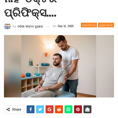
ପ୍ରିଫିକ୍ସ….
ଦେଶ ବିଦେଶ
ମୁଖ୍ୟ ଖବର
On
Sep 11, 2025
By
ଓଡ଼ିଶା ସମ୍ବାଦ ବ୍ୟୁରୋ
Share