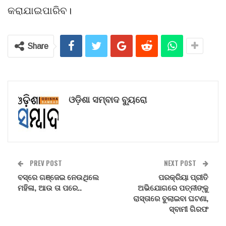
କରାଯାଇପାରିବ।
Share
ଓଡ଼ିଶା ସମ୍ବାଦ ବ୍ୟୁରୋ
PREV POST
NEXT POST
ବସ୍‌ରେ ଗଞ୍ଜେଇ ନେଉଥିଲେ
ପରକ୍ରିୟା ପ୍ରୀତି
ମହିଳା, ଆଉ ତା ପରେ..
ଅଭିଯୋଗରେ ପତ୍ନୀଙ୍କୁ
ରାସ୍ତାରେ ବୁଲାଇବା ଘଟଣା,
ସ୍ବାମୀ ଗିରଫ