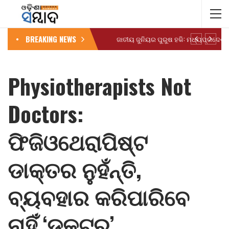
BREAKING NEWS
Physiotherapists Not
Doctors:
ଫିଜିଓଥେରାପିଷ୍ଟ
ଡାକ୍ତର ନୁହଁନ୍ତି,
ବ୍ୟବହାର କରିପାରିବେ
ନାହିଁ ‘ଡକ୍ଟର’