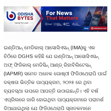
ଇଣ୍ଡିଆନ୍ ମେଡିକାଲ୍ ଆସୋସିଏସନ୍ (IMA)କୁ ଏକ
ଚିଠିରେ DGHS କହିଛି ଯେ ଇଣ୍ଡିଆନ୍ ଆସୋସିଏସନ୍
ଅଫ୍ ଫିଜିକାଲ୍ ମେଡିସିନ୍ ଆଣ୍ଡ୍ ରିହାବିଲିଟେସନ୍
(IAPMR) ସମେତ ଅନେକ ଗୋଷ୍ଠୀ ଫିଜିଓଥେରାପି ପାଇଁ
ଦକ୍ଷତା ଭିତ୍ତିକ ପାଠ୍ୟକ୍ରମ, ୨୦୨୫ ରେ ଥିବା
ବ୍ୟବସ୍ଥା ଉପରେ ଆପତ୍ତି ଉଠାଇଛନ୍ତି। ଏହି ବର୍ଷ
ଏପ୍ରିଲରେ ଜାରି ହୋଇଥିବା ପାଠ୍ୟକ୍ରମରେ ପରାମର୍ଶ
ଦିଆଯାଇଥିଲା ଯେ ଫିଜିଓଥେରାପି ସ୍ନାତକମାନେ