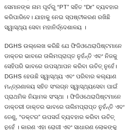
ସେମାନଙ୍କ ନାମ ପୂର୍ବରୁ “PT” ସହିତ “Dr” ବ୍ୟବହାର
କରିପାରିବେ। ଯାହାକୁ ନେଇ ସ୍ପଷ୍ଟୀକରଣ ରଖିଛି
ସ୍ୱାସ୍ଥ୍ୟ ସେବା ମହାନିର୍ଦ୍ଦେଶାଳୟ ।
DGHS ଉଲ୍ଲେଖ କରିଛି ଯେ ଫିଜିଓଥେରାପିଷ୍ଟମାନେ
ଡାକ୍ତର ଭାବରେ ତାଲିମପ୍ରାପ୍ତ ନୁହଁନ୍ତି ଏବଂ ନିଜକୁ
ସେହିପରି ଭାବରେ ଉପସ୍ଥାପନ କରିବା ଉଚିତ୍ ନୁହେଁ।
DGHS ହେଉଛି ସ୍ୱାସ୍ଥ୍ୟ ଏବଂ ପରିବାର କଲ୍ୟାଣ
ମନ୍ତ୍ରଣାଳୟ ସହିତ ସଂଲଗ୍ନ ସ୍ୱାସ୍ଥ୍ୟସେବା ପାଇଁ
ପ୍ରାଥମିକ ନିୟାମକ ସଂସ୍ଥା । ଫିଜିଓଥେରାପିଷ୍ଟମାନେ
ଡାକ୍ତରୀ ଡାକ୍ତର ଭାବରେ ତାଲିମପ୍ରାପ୍ତ ନୁହଁନ୍ତି ଏବଂ
ତେଣୁ, “ଡକ୍ଟର” ଉପସର୍ଗ ବ୍ୟବହାର କରିବା ଉଚିତ୍
ନୁହେଁ । କାରଣ ଏହା ରୋଗୀ ଏବଂ ସାଧାରଣ ଲୋକଙ୍କୁ