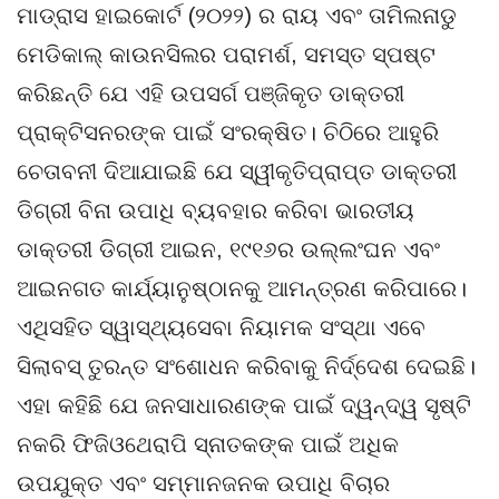
ମାଡ୍ରାସ ହାଇକୋର୍ଟ (୨୦୨୨) ର ରାୟ ଏବଂ ତାମିଲନାଡୁ
ମେଡିକାଲ୍ କାଉନସିଲର ପରାମର୍ଶ, ସମସ୍ତ ସ୍ପଷ୍ଟ
କରିଛନ୍ତି ଯେ ଏହି ଉପସର୍ଗ ପଞ୍ଜିକୃତ ଡାକ୍ତରୀ
ପ୍ରାକ୍ଟିସନରଙ୍କ ପାଇଁ ସଂରକ୍ଷିତ। ଚିଠିରେ ଆହୁରି
ଚେତାବନୀ ଦିଆଯାଇଛି ଯେ ସ୍ୱୀକୃତିପ୍ରାପ୍ତ ଡାକ୍ତରୀ
ଡିଗ୍ରୀ ବିନା ଉପାଧି ବ୍ୟବହାର କରିବା ଭାରତୀୟ
ଡାକ୍ତରୀ ଡିଗ୍ରୀ ଆଇନ, ୧୯୧୬ର ଉଲ୍ଲଂଘନ ଏବଂ
ଆଇନଗତ କାର୍ଯ୍ୟାନୁଷ୍ଠାନକୁ ଆମନ୍ତ୍ରଣ କରିପାରେ।
ଏଥିସହିତ ସ୍ୱାସ୍ଥ୍ୟସେବା ନିୟାମକ ସଂସ୍ଥା ଏବେ
ସିଲାବସ୍ ତୁରନ୍ତ ସଂଶୋଧନ କରିବାକୁ ନିର୍ଦ୍ଦେଶ ଦେଇଛି।
ଏହା କହିଛି ଯେ ଜନସାଧାରଣଙ୍କ ପାଇଁ ଦ୍ୱନ୍ଦ୍ୱ ସୃଷ୍ଟି
ନକରି ଫିଜିଓଥେରାପି ସ୍ନାତକଙ୍କ ପାଇଁ ଅଧିକ
ଉପଯୁକ୍ତ ଏବଂ ସମ୍ମାନଜନକ ଉପାଧି ବିଚାର