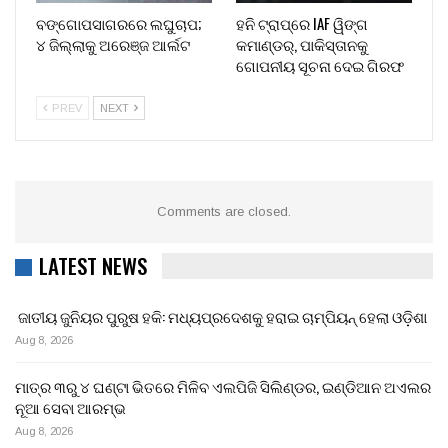
ବଙ୍ଗୋପସାଗରରେ ଲଘୁଚାପ;
ହନି ଟ୍ରାପ୍‌ରେ IAF ୱିଙ୍ଗ
୪ ଜିଲ୍ଲାକୁ ଅରେଞ୍ଜ ଆର୍ଲଟ
କମାଣ୍ଡର୍, ପାକିସ୍ତାନକୁ
ଗୋପନୀୟ ସୂଚନା ଦେଇ ଗିରଫ
PREV
NEXT
Comments are closed.
LATEST NEWS
ଜାତୀୟ ଜୁନିୟର ପୁରୁଷ ହକି: ମଧ୍ୟପ୍ରଦେଶକୁ ହରାଇ ଚାମ୍ପିୟନ୍ ହେଲା ଓଡ଼ିଶା
Aug 8, 2026
ମାତ୍ର ୩ରୁ ୪ ଘଣ୍ଟା ଭିତରେ ମିଳିବ ଏଲପିଜି ସିଲିଣ୍ଡର, ଇଣ୍ଡିଆନ ଅଏଲର
ନୂଆ ସେବା ଆରମ୍ଭ
Aug 8, 2026