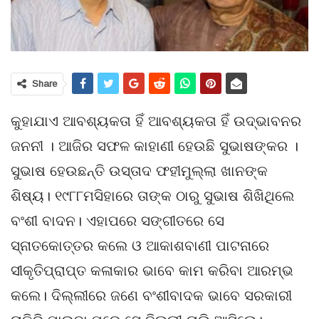
Share
କୁହାଯାଏ ଆବଶ୍ୟକତା ହିଁ ଆବଶ୍ୟକତା ହିଁ ଉଦ୍ଭାବନର
ଜନନୀ । ଆଜିର ସଫଳ କାହାଣୀ ହେଉଛି ସୁଭାଷଙ୍କର ।
ସୁଭାଷ ହେଉଛନ୍ତି ଉସ୍ତାଦ ଫହୀମୁଲ୍ଲା ଖାନଙ୍କ
ଶିଷ୍ୟ। ୧୯୮୮ମସିହାରେ ତାଙ୍କ ଠାରୁ ସୁଭାଷ ଶିଖିଥିଲେ
ବଂଶୀ ବାଦନ। ଏହାପରେ ସଙ୍ଗୀତରେ ସେ
ସ୍ନାତକୋତ୍ତର କଲେ ଓ ଆକାଶବାଣୀ ପାଟନାରେ
ସୀକୃତିପ୍ରାପ୍ତ କଳାକାର ଭାବେ କାମ କରିବା ଆରମ୍ଭ
କଲେ। ଦିଲ୍ଲୀରେ ଜଣେ ବଂଶୀବାଦକ ଭାବେ ସରକାରୀ