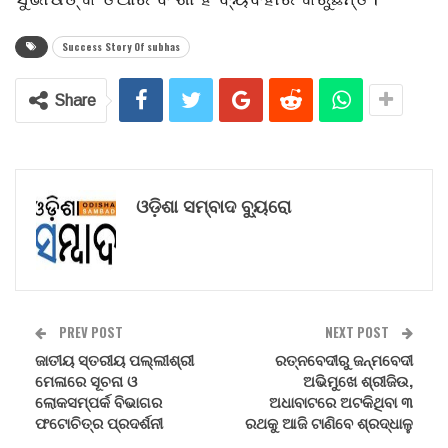
Success Story Of subhas
Share
ଓଡ଼ିଶା ସମ୍ବାଦ ବ୍ୟୁରୋ
PREV POST
NEXT POST
ଜାତୀୟ ସ୍ତରୀୟ ପଲ୍ଲୀଶ୍ରୀ
ରତ୍ନବେଦୀରୁ ଜନ୍ମବେଦୀ
ମେଳାରେ ସୂଚନା ଓ
ଅଭିମୁଖେ ଶ୍ରୀଜିଉ,
ଲୋକସମ୍ପର୍କ ବିଭାଗର
ଅଧାବାଟରେ ଅଟକିଥିବା ୩
ଫଟୋଚିତ୍ର ପ୍ରଦର୍ଶନୀ
ରଥକୁ ଆଜି ଟାଣିବେ ଶ୍ରଦ୍ଧାଳୁ