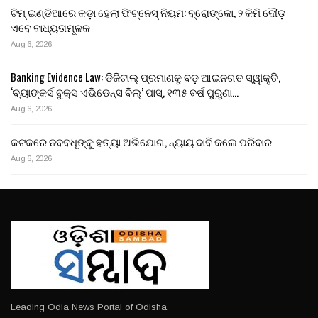
ଟିମ୍ ଇଣ୍ଡିଆରେ କଡ଼ା ହେଲା ଫିଟ୍‌ନେସ୍ ନିୟମ: ବ୍ରୋଙ୍କୋ, ୨ କିମି ଦୌଡ଼
ଏବେ ବାଧ୍ୟତାମୂଳକ
Aug 6, 2026
Banking Evidence Law: ଡିଜିଟାଲ୍ ପ୍ରମାଣକୁ ବଡ଼ ଆଇନଗତ ସ୍ୱୀକୃତି,
‘ବ୍ୟାଙ୍କର୍ସ ବୁକ୍ସ ଏଭିଡେନ୍ସ ବିଲ୍’ ପାସ୍, ୧୩୫ ବର୍ଷ ପୁରୁଣା…
Aug 6, 2026
କଟକରେ ନବବଧୂଙ୍କୁ ହତ୍ୟା ଅଭିଯୋଗ, ନ୍ୟାୟ ଦାବି କଲେ ପରିବାର
Aug 6, 2026
Leading Odia News Portal of Odisha.