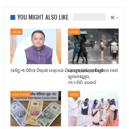
YOU MIGHT ALSO LIKE
All
ଓଡିଶା
ଓଡିଶା
ଆଜିଠୁ ୩ ଦିନିଆ ଦିଲ୍ଲୀ ଗସ୍ତରେ ଯିବେ ମୁଖ୍ୟମନ୍ତ୍ରୀ ମୋହନ ମାଝୀ
ପ୍ରବଳ ବର୍ଷାରେ ଭିଜୁଛି
ଭୁବନେଶ୍ୱର,
୯୭.୨ ମିମି. ରେକର୍ଡ
ଦେଶ ବିଦେଶ
ଓଡିଶା