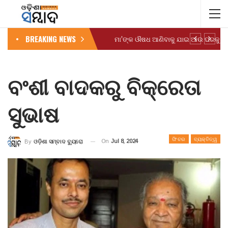
BREAKING NEWS
ବଂଶୀ ବାଦକରୁ ବିକ୍ରେତା
ସୁଭାଷ
ଫିଚର
ବ୍ୟକ୍ତିତ୍ୱ
On
Jul 8, 2024
By
ଓଡ଼ିଶା ସମ୍ବାଦ ବ୍ୟୁରୋ