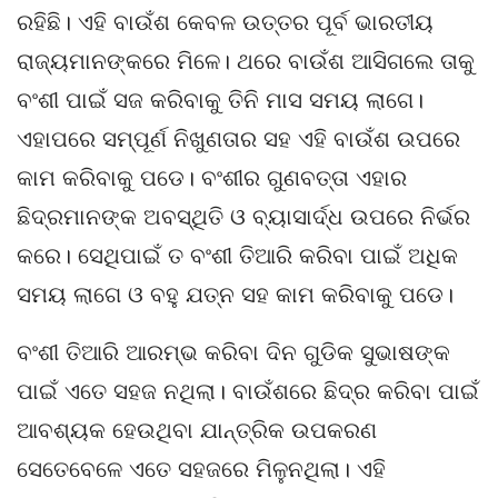
ରହିଛି। ଏହି ବାଉଁଶ କେବଳ ଉତ୍ତର ପୂର୍ବ ଭାରତୀୟ
ରାଜ୍ୟମାନଙ୍କରେ ମିଳେ। ଥରେ ବାଉଁଶ ଆସିଗଲେ ତାକୁ
ବଂଶୀ ପାଇଁ ସଜ କରିବାକୁ ତିନି ମାସ ସମୟ ଲାଗେ।
ଏହାପରେ ସମ୍ପୂର୍ଣ ନିଖୁଣତାର ସହ ଏହି ବାଉଁଶ ଉପରେ
କାମ କରିବାକୁ ପଡେ। ବଂଶୀର ଗୁଣବତ୍ତା ଏହାର
ଛିଦ୍ରମାନଙ୍କ ଅବସ୍ଥିତି ଓ ବ୍ୟାସାର୍ଦ୍ଧ ଉପରେ ନିର୍ଭର
କରେ। ସେଥିପାଇଁ ତ ବଂଶୀ ତିଆରି କରିବା ପାଇଁ ଅଧିକ
ସମୟ ଲାଗେ ଓ ବହୁ ଯତ୍ନ ସହ କାମ କରିବାକୁ ପଡେ।
ବଂଶୀ ତିଆରି ଆରମ୍ଭ କରିବା ଦିନ ଗୁଡିକ ସୁଭାଷଙ୍କ
ପାଇଁ ଏତେ ସହଜ ନଥିଲା। ବାଉଁଶରେ ଛିଦ୍ର କରିବା ପାଇଁ
ଆବଶ୍ୟକ ହେଉଥିବା ଯାନ୍ତ୍ରିକ ଉପକରଣ
ସେତେବେଳେ ଏତେ ସହଜରେ ମିଳୁନଥିଲା। ଏହି