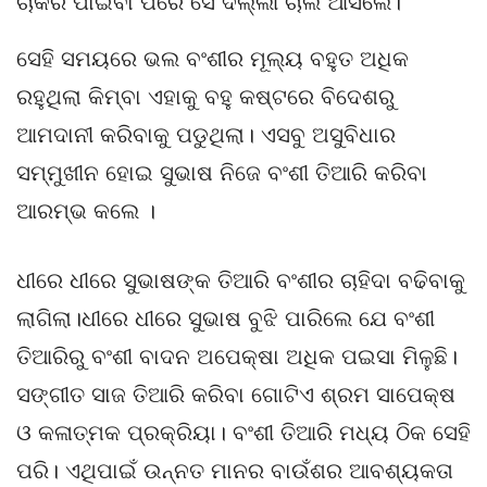
ଚାକିରି ପାଇବା ପରେ ସେ ଦିଲ୍ଲୀ ଚାଲି ଆସିଲେ।
ସେହି ସମୟରେ ଭଲ ବଂଶୀର ମୂଲ୍ୟ ବହୁତ ଅଧିକ
ରହୁଥିଲା କିମ୍ବା ଏହାକୁ ବହୁ କଷ୍ଟରେ ବିଦେଶରୁ
ଆମଦାନୀ କରିବାକୁ ପଡୁଥିଲା। ଏସବୁ ଅସୁବିଧାର
ସମ୍ମୁଖୀନ ହୋଇ ସୁଭାଷ ନିଜେ ବଂଶୀ ତିଆରି କରିବା
ଆରମ୍ଭ କଲେ ।
ଧୀରେ ଧୀରେ ସୁଭାଷଙ୍କ ତିଆରି ବଂଶୀର ଚାହିଦା ବଢିବାକୁ
ଲାଗିଲା।ଧୀରେ ଧୀରେ ସୁଭାଷ ବୁଝି ପାରିଲେ ଯେ ବଂଶୀ
ତିଆରିରୁ ବଂଶୀ ବାଦନ ଅପେକ୍ଷା ଅଧିକ ପଇସା ମିଳୁଛି।
ସଙ୍ଗୀତ ସାଜ ତିଆରି କରିବା ଗୋଟିଏ ଶ୍ରମ ସାପେକ୍ଷ
ଓ କଳାତ୍ମକ ପ୍ରକ୍ରିୟା। ବଂଶୀ ତିଆରି ମଧ୍ୟ ଠିକ ସେହି
ପରି। ଏଥିପାଇଁ ଉନ୍ନତ ମାନର ବାଉଁଶର ଆବଶ୍ୟକତା