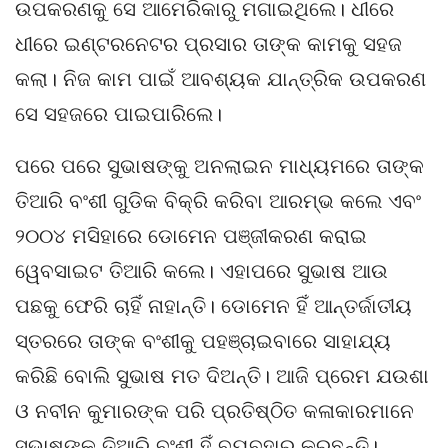
ଉପକରଣକୁ ସେ ଆମେରିକାରୁ ମଗାଇଥିଲେ। ଧୀରେ
ଧୀରେ ଇଣ୍ଟରନେଟର ପ୍ରସାର ତାଙ୍କ କାମକୁ ସହଜ
କଲା। ନିଜ କାମ ପାଇଁ ଆବଶ୍ୟକ ଯାନ୍ତ୍ରିକ ଉପକରଣ
ସେ ସହଜରେ ପାଇପାରିଲେ।
ପରେ ପରେ ସୁଭାଷଙ୍କୁ ଅନଲାଇନ ମାଧ୍ୟମରେ ତାଙ୍କ
ତିଆରି ବଂଶୀ ଗୁଡିକ ବିକ୍ରି କରିବା ଆରମ୍ଭ କଲେ ଏବଂ
୨୦୦୪ ମସିହାରେ ଡୋମେନ ପଞ୍ଜୀକରଣ କରାଇ
ୱେବସାଇଟ ତିଆରି କଲେ। ଏହାପରେ ସୁଭାଷ ଆଉ
ପଛକୁ ଫେରି ଚାହିଁ ନାହାନ୍ତି। ଡୋମେନ ହିଁ ଆନ୍ତର୍ଜାତୀୟ
ସ୍ତରରେ ତାଙ୍କ ବଂଶୀକୁ ପହଞ୍ଚାଇବାରେ ସାହାଯ୍ୟ
କରିଛି ବୋଲି ସୁଭାଷ ମତ ଦିଅନ୍ତି। ଆଜି ପ୍ରେମ ଯଉଶା
ଓ ନବୀନ କୁମାରଙ୍କ ପରି ପ୍ରତିଷ୍ଠିତ କଳାକାରମାନେ
ସୁଭାଷଙ୍କ ତିଆରି ବଂଶୀ ହିଁ ବ୍ୟବହାର କରୁଛନ୍ତି।