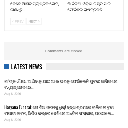
କେବେ ଆସିବ ପ୍ଲାଷ୍ଟିକ ନୋଟ୍,
୩ ଦିନିଆ ଓଡ଼ିଶା ଗସ୍ତ ସାରି
ଜାଣନ୍ତୁ…
ଫେରିଲେ ରାଷ୍ଟ୍ରପତି
PREV
NEXT
Comments are closed.
LATEST NEWS
ମା’ଙ୍କ ଔଷଧ ଆଣିବାକୁ ଯାଇ ଆଉ ଘରକୁ ଫେରିଲେନି ଯୁବକ; ଭାସିଗଲେ
ବନ୍ୟାସ୍ରୋତରେ…
Aug 6, 2026
Haryana Funeral: ତୋ ଝିଅ ଜନମକୁ ଧିକ୍! ବୃଦ୍ଧାଶ୍ରମରେ ଚାଲିଗଲା ବୁଢା
ବାପାଟା ଜୀବନ, ଭିଡିଓ କଲ୍‌ରେ ଦେଖିଲେ ଅନ୍ତିମ ସଂସ୍କାର, ପଠାଇଲେ…
Aug 6, 2026