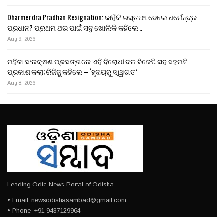
Dharmendra Pradhan Resignation: କାହିଁକି ଇସ୍ତଫା ଦେଲେ ଧର୍ମେନ୍ଦ୍ର
ପ୍ରଧାନ? ପ୍ରଥମ ଥର ପାଇଁ ସବୁ ଖୋଲିକି କହିଲେ…
Aug 9, 2026
ମହିଳା ସଂରକ୍ଷଣ ପ୍ରସଙ୍ଗରେ ଏହି ବିରୋଧୀ ଦଳ ବିଜେପି ସହ ସହମତି
ପ୍ରକାଶ କଲା; ରିଜିଜୁ କହିଲେ – ‘ହୃଦୟରୁ ସ୍ୱାଗତ’
Aug 8, 2026
Leading Odia News Portal of Odisha.
• Email: newsodishasambad@gmail.com
• Phone: +91 9437129964