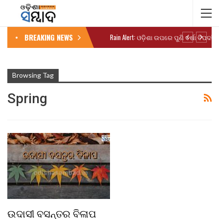
BREAKING NEWS
Browsing Tag
Spring
ଉଦାସୀ ବସନ୍ତର ବିଳାପ