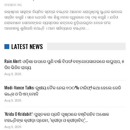
ଲକ୍ଷ୍ମଣ ସାହୁ
ଲକ୍ଷ୍ମଣ ସାହୁଙ୍କ ନିୟମିତ ସ୍ତମ୍ଭ ବସନ୍ତର ଆଗମନ ଧରାପୃଷ୍ଠକୁ ସୁନ୍ଦର ଭାବରେ
ସଜ୍ଜିତ କରୁଛି । ସତେ ଯେପରି ଏକ ଶିଶୁ ମନର ଦ୍ୱାରରେ ଠକ୍ ଠକ୍ କରୁଛି । ଯଦିଓ
ଲୋକମାନେ ସେମାନଙ୍କର ବ୍ୟସ୍ତତାର ଶବ୍ଦରେ ବୁଡ଼ିଯାଇଥିବା ବେଳେ ତା'ର
ଆଗମନକୁ ଶୁଣିପାରି ନଥାନ୍ତି । ଆମ ସାହିତ୍ୟରେ ବସନ୍ତର…
LATEST NEWS
Rain Alert: ଓଡ଼ିଶା ଉପରେ ପୁଣି ବର୍ଷା ବିପଦ! ବଙ୍ଗୋପସାଗରରେ ଲଘୁଚାପ, ୫
ଦିନ ଭିଜିବ ରାଜ୍ୟ
Aug 9, 2026
Modi-Vance Talks: ରୁଷୀୟ ତୈଳ ନେଇ ୧୦୦% ଟାରିଫ୍! କଥା ହେଲେ ଜେଡି
ଭାନ୍ସ ଓ ପିଏମ୍ ମୋଦି
Aug 9, 2026
‘Krida O Kridabit’: ପୁସ୍ତକର ପ୍ରତି ପୃଷ୍ଠାରେ ବଞ୍ଚିରହିବ ଅଶୋକ
ମହାନ୍ତିଙ୍କ କ୍ରୀଡ଼ା ପ୍ରେମ, ‘କ୍ରୀଡ଼ା ଓ କ୍ରୀଡ଼ାବିତ୍’…
Aug 9, 2026