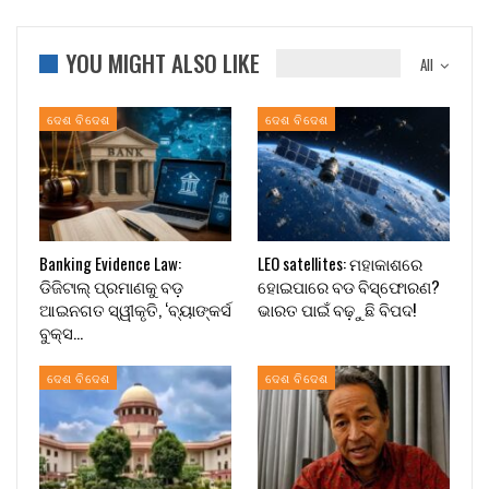
YOU MIGHT ALSO LIKE
All
ଦେଶ ବିଦେଶ
ଦେଶ ବିଦେଶ
Banking Evidence Law:
LEO satellites: ମହାକାଶରେ
ଡିଜିଟାଲ୍ ପ୍ରମାଣକୁ ବଡ଼
ହୋଇପାରେ ବଡ ବିସ୍ଫୋରଣ?
ଆଇନଗତ ସ୍ୱୀକୃତି, ‘ବ୍ୟାଙ୍କର୍ସ
ଭାରତ ପାଇଁ ବଢ଼ୁଛି ବିପଦ!
ବୁକ୍ସ…
ଦେଶ ବିଦେଶ
ଦେଶ ବିଦେଶ