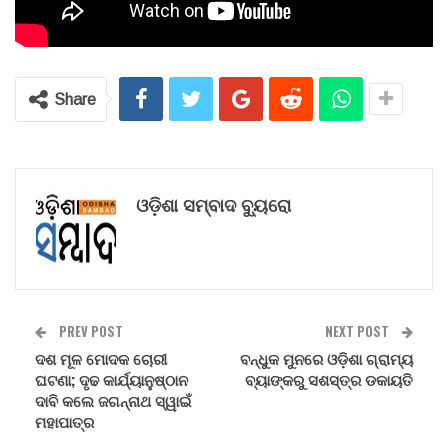
Share
ଓଡ଼ିଶା ସମ୍ବାଦ ବ୍ୟୁରୋ
PREV POST
NEXT POST
ଦଶ ମୂଳ ମୋଦକ ଚୋରୀ
ବନ୍ଧୁକ ମୁନରେ ଓଡ଼ିଶା ଗ୍ରାମ୍ୟ
ଘଟଣା; ଦୃଢ କାର୍ଯ୍ୟାନୁଷ୍ଠାନ
ବ୍ୟାଙ୍କରୁ ସଶସ୍ତ୍ର ଡକାୟତି
ଦାବି କଲେ ଜଗନ୍ନାଥ ସ୍ୱାଇଁ
ମହାପାତ୍ର