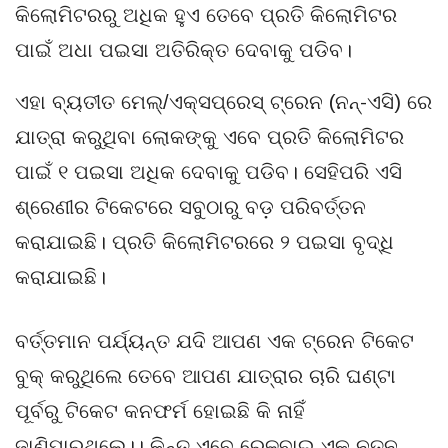
କିଲୋମିଟରରୁ ଅଧିକ ହୁଏ ତେବେ ପ୍ରତି କିଲୋମିଟର
ପାଇଁ ଅଧା ପଇସା ଅତିରିକ୍ତ ଦେବାକୁ ପଡିବ।
ଏହା ବ୍ୟତୀତ ମେଲ୍/ଏକ୍ସପ୍ରେସ୍ ଟ୍ରେନ (ନନ୍-ଏସି) ରେ
ଯାତ୍ରା କରୁଥିବା ଲୋକଙ୍କୁ ଏବେ ପ୍ରତି କିଲୋମିଟର
ପାଇଁ ୧ ପଇସା ଅଧିକ ଦେବାକୁ ପଡିବ। ସେହିପରି ଏସି
ଶ୍ରେଣୀର ଟିକେଟରେ ସବୁଠାରୁ ବଡ଼ ପରିବର୍ତ୍ତନ
କରାଯାଇଛି। ପ୍ରତି କିଲୋମିଟରରେ ୨ ପଇସା ବୃଦ୍ଧି
କରାଯାଇଛି।
ବର୍ତ୍ତମାନ ପର୍ଯ୍ୟନ୍ତ ଯଦି ଆପଣ ଏକ ଟ୍ରେନ ଟିକେଟ
ବୁକ୍ କରୁଥିଲେ ତେବେ ଆପଣ ଯାତ୍ରାର ଚାରି ଘଣ୍ଟା
ପୂର୍ବରୁ ଟିକେଟ କନଫର୍ମ ହୋଇଛି କି ନାହିଁ
ଜାଣିପାରୁଥିଲେ।। କିନ୍ତୁ ଏବେ ରେଳବାଇ ଏକ ନୂତନ