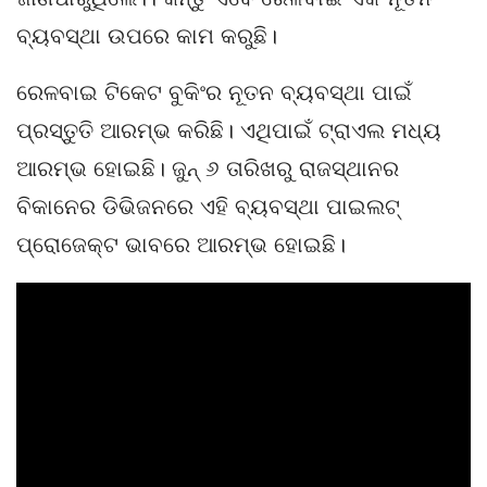
ବ୍ୟବସ୍ଥା ଉପରେ କାମ କରୁଛି।
ରେଳବାଇ ଟିକେଟ ବୁକିଂର ନୂତନ ବ୍ୟବସ୍ଥା ପାଇଁ
ପ୍ରସ୍ତୁତି ଆରମ୍ଭ କରିଛି। ଏଥିପାଇଁ ଟ୍ରାଏଲ ମଧ୍ୟ
ଆରମ୍ଭ ହୋଇଛି। ଜୁନ୍ ୬ ତାରିଖରୁ ରାଜସ୍ଥାନର
ବିକାନେର ଡିଭିଜନରେ ଏହି ବ୍ୟବସ୍ଥା ପାଇଲଟ୍
ପ୍ରୋଜେକ୍ଟ ଭାବରେ ଆରମ୍ଭ ହୋଇଛି।