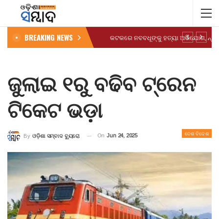
BREAKING NEWS
ଜୁଲାଇ ୧ରୁ ବଢିବ ଟ୍ରେନ
ଟିକେଟ ଭଡ଼ା
ଦେଶ ବିଦେଶ
On
Jun 24, 2025
By
ଓଡ଼ିଶା ସମ୍ବାଦ ବ୍ୟୁରୋ