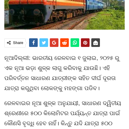
Share
ନୂଆଦିଲ୍ଲୀ: ଭାରତୀୟ ରେଳବାଇ ୧ ଜୁଲାଇ, ୨୦୨୫ ରୁ
ଏକ ନୂଆ ଭଡ଼ା ଶୁଳ୍କ ଲାଗୁ କରିବାକୁ ଯାଉଛି। ଏହି
ପରିବର୍ତ୍ତନ ସାଧାରଣ ଯାତ୍ରୀଙ୍କ ସହିତ ଦୀର୍ଘ ଦୂରତା
ଯାତ୍ରା କରୁଥିବା ଲୋକଙ୍କୁ ମହଙ୍ଗା ପଡିବ।
ରେଳବାଇର ନୂଆ ଶୁଳ୍କ ଅନୁଯାୟୀ, ସାଧାରଣ ଦ୍ୱିତୀୟ
ଶ୍ରେଣୀରେ ୫୦୦ କିଲୋମିଟର ପର୍ଯ୍ୟନ୍ତ ଯାତ୍ରା ପାଇଁ
କୌଣସି ବୃଦ୍ଧି ହେବ ନାହିଁ। କିନ୍ତୁ ଯଦି ଯାତ୍ରା ୫୦୦