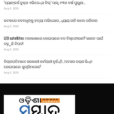
‘ବ୍ୟାଙ୍କର୍ସ ବୁକ୍ସ ଏଭିଡେନ୍ସ ବିଲ୍’ ପାସ୍, ୧୩୫ ବର୍ଷ ପୁରୁଣା…
Aug 6, 2026
କଟକରେ ନବବଧୂଙ୍କୁ ହତ୍ୟା ଅଭିଯୋଗ, ନ୍ୟାୟ ଦାବି କଲେ ପରିବାର
Aug 6, 2026
LEO satellites: ମହାକାଶରେ ହୋଇପାରେ ବଡ ବିସ୍ଫୋରଣ? ଭାରତ ପାଇଁ
ବଢ଼ୁଛି ବିପଦ!
Aug 6, 2026
ବିଚାରପତିମାନେ ସରକାରୀ କର୍ମଚାରୀ ନୁହଁନ୍ତି, ଅବସର ବୟସ ଭିନ୍ନ
ହୋଇପାରେ: ସୁପ୍ରିମକୋର୍ଟ
Aug 6, 2026