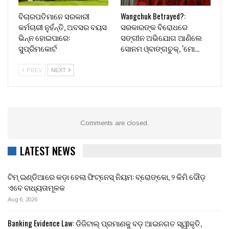
ବିଚାରପତିମାନେ ସରକାରୀ
Wangchuk Betrayed?:
କର୍ମଚାରୀ ନୁହଁନ୍ତି, ଅବସର ବୟସ
ସରକାରଙ୍କ ବିରୋଧରେ
ଭିନ୍ନ ହୋଇପାରେ:
ସଙ୍ଗୀନ ଅଭିଯୋଗ ଆଣିଲେ
ସୁପ୍ରିମକୋର୍ଟ
ସୋନମ ଓ୍ବାଙ୍ଗଚୁକ୍, ‘ମୋ…
PREV
NEXT
Comments are closed.
LATEST NEWS
ଟିମ୍ ଇଣ୍ଡିଆରେ କଡ଼ା ହେଲା ଫିଟ୍‌ନେସ୍ ନିୟମ: ବ୍ରୋଙ୍କୋ, ୨ କିମି ଦୌଡ଼
ଏବେ ବାଧ୍ୟତାମୂଳକ
Aug 6, 2026
Banking Evidence Law: ଡିଜିଟାଲ୍ ପ୍ରମାଣକୁ ବଡ଼ ଆଇନଗତ ସ୍ୱୀକୃତି,