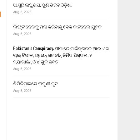
ଆସୁଛି ଲଘୁଚାପ, ପୁଣି ଭିଜିବ ଓଡ଼ିଶା
Aug 8, 2026
ଲିଫ୍ଟ ଦେବାକୁ ମନା କରିବାରୁ ବେକ କାଟିଦେଲା ଯୁବକ
Aug 8, 2026
Pakistan’s Conspiracy: ସୀମାରେ ପାକିସ୍ତାନର ଆଉ ଏକ
ଚାଲ୍ ବିଫଳ, ଡ୍ରୋନ୍ ସହ ଚୀନ୍ ନିର୍ମିତ ପିସ୍ତଲ, ୨
ମ୍ୟାଗାଜିନ୍ ଓ ୪ ଗୁଳି ଜବତ
Aug 8, 2026
ଶିମିଳିପାଳରେ ବାଘୁଣୀ ମୃତ
Aug 8, 2026