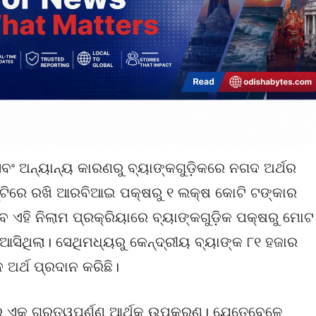
ବଂ ଅନ୍ୟାନ୍ୟ କାରଣରୁ ବ୍ୟାଙ୍କଗୁଡ଼ିକରେ ନଗଦ ଅର୍ଥର
୍ଟିରେ ରଖି ଆରବିଆଇ ପକ୍ଷରୁ ୧ ଲକ୍ଷ କୋଟି ଟଙ୍କାର
େବେ ଏହି ନିଲାମ ପ୍ରକ୍ରିୟାରେ ବ୍ୟାଙ୍କଗୁଡ଼ିକ ପକ୍ଷରୁ ମୋଟ
ଆସିଥିଲା। ସେଥିମଧ୍ୟରୁ କେନ୍ଦ୍ରୀୟ ବ୍ୟାଙ୍କ ୮୧ ହଜାର
ଅର୍ଥ ପ୍ରଦାନ କରିଛି।
କ ଗୁରୁତ୍ୱପୂର୍ଣ୍ଣ ଆର୍ଥିକ ଉପକରଣ। ଯେତେବେଳେ