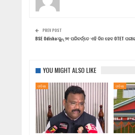
PREV POST
BSE Odisha:ଜୁନ୍ ୨୧ ପରିବର୍ତ୍ତେ ଏହି ଦିନ ହେବ OTET ପରୀକ
YOU MIGHT ALSO LIKE
ଓଡିଶା
ଓଡିଶା