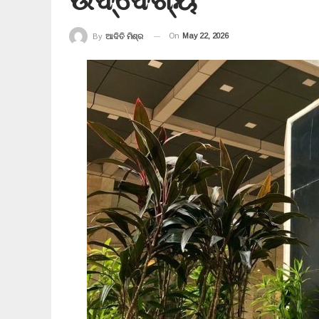
On
May 22, 2026
By
ଆଦିତି ମିଶ୍ର