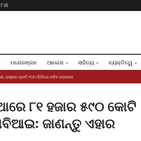
CT US
ମନୋରଞ୍ଜନ
ଆଲେଖ
ସାହିତ୍ୟ
ବ୍ୟକ୍ତିତ୍ୱ
ାଈ, ରାସ୍ତାର ପ୍ରତି ୧୦୦ କିମିରେ ରହିବ ଗୋଶାଳା
ସ୍ଥାରେ ୮୧ ହଜାର ୫୯୦ କୋଟି
ବିଆଇ: ଜାଣନ୍ତୁ ଏହାର