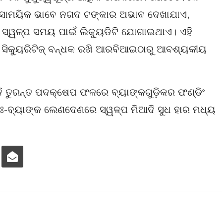
ରେ ସାମୟିକ ଭାବେ ନଗଦ ଟଙ୍କାର ଅଭାବ ଦେଖାଯାଏ,
୍ୱଳ୍ପ ସମୟ ପାଇଁ ଲିକ୍ୟୁଡିଟି ଯୋଗାଇଥାଏ। ଏହି
ୀ ସିକ୍ୟୁରିଟିଜ୍ ବନ୍ଧକ ରଖି ଆରବିଆଇଠାରୁ ଆବଶ୍ୟକୀୟ
 ତୁରନ୍ତ ପଦକ୍ଷେପ ଫଳରେ ବ୍ୟାଙ୍କଗୁଡ଼ିକର ଫଣ୍ଡିଂ
୍ତଃ-ବ୍ୟାଙ୍କ ଲେଣଦେଣରେ ସ୍ୱଳ୍ପ ମିଆଦି ସୁଧ ହାର ମଧ୍ୟ