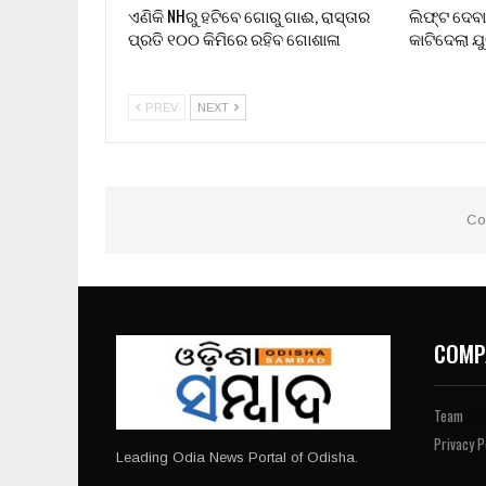
ଏଣିକି NHରୁ ହଟିବେ ଗୋରୁ ଗାଈ, ରାସ୍ତାର
ଲିଫ୍ଟ ଦେବା
ପ୍ରତି ୧୦୦ କିମିରେ ରହିବ ଗୋଶାଳା
କାଟିଦେଲା ଯ
PREV
NEXT
Co
COMP
Team
Privacy P
Leading Odia News Portal of Odisha.