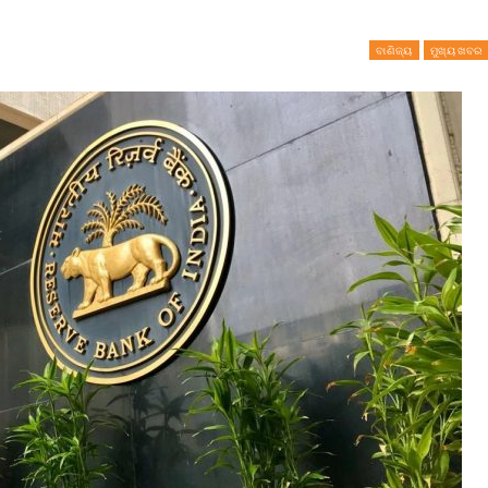
ବାଣିଜ୍ୟ
ମୁଖ୍ୟ ଖବର