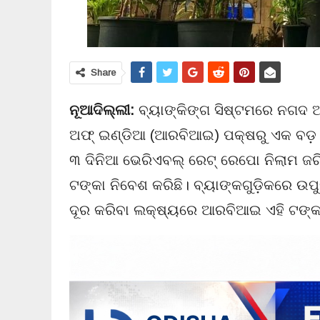
Share
ନୂଆଦିଲ୍ଲୀ:
ବ୍ୟାଙ୍କିଙ୍ଗ ସିଷ୍ଟମରେ ନଗଦ ଅର୍
ଅଫ୍ ଇଣ୍ଡିଆ (ଆରବିଆଇ) ପକ୍ଷରୁ ଏକ ବଡ଼
୩ ଦିନିଆ ଭେରିଏବଲ୍ ରେଟ୍ ରେପୋ ନିଲାମ ଜର
ଟଙ୍କା ନିବେଶ କରିଛି। ବ୍ୟାଙ୍କଗୁଡ଼ିକରେ ଉପୁ
ଦୂର କରିବା ଲକ୍ଷ୍ୟରେ ଆରବିଆଇ ଏହି ଟଙ୍