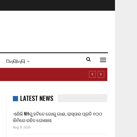
ଅନ୍ୟାନ୍ୟ
LATEST NEWS
ଏଣିକି NHରୁ ହଟିବେ ଗୋରୁ ଗାଈ, ରାସ୍ତାର ପ୍ରତି ୧୦୦
କିମିରେ ରହିବ ଗୋଶାଳା
Aug 8, 2026