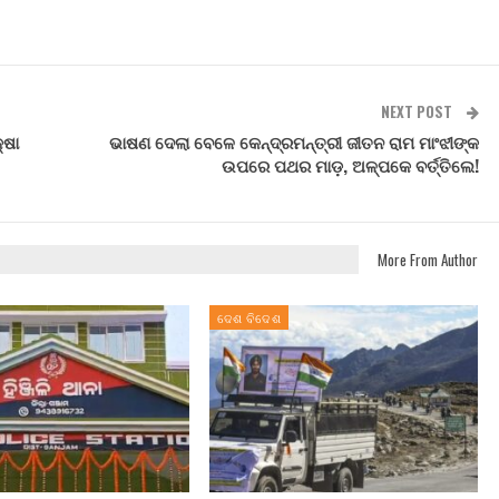
NEXT POST
୍ଷା
ଭାଷଣ ଦେଲା ବେଳେ କେନ୍ଦ୍ରମନ୍ତ୍ରୀ ଜୀତନ ରାମ ମାଂଝୀଙ୍କ
ଉପରେ ପଥର ମାଡ଼, ଅଳ୍ପକେ ବର୍ତ୍ତିଲେ!
More From Author
ଦେଶ ବିଦେଶ