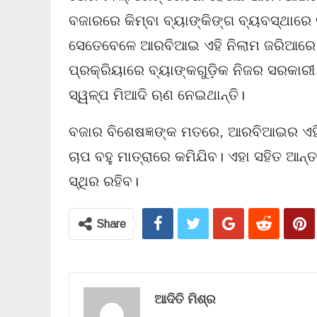
ବଜାରରେ କିମ୍ବା ବ୍ୟାଙ୍କିଙ୍ଗ ବ୍ୟବସ୍ଥା
ସେତେବେଳେ ଆରବିଆଇ ଏହି ନିଲାମ ଜରିଆରେ ସ
ପ୍ରକ୍ରିୟାରେ ବ୍ୟାଙ୍କଗୁଡ଼ିକ ନିଜର ସରକାର
ସ୍ୱଳ୍ପ ମିଆଦି ଋଣ ନେଇଥାନ୍ତି।
ବଜାର ବିଶେଷଜ୍ଞଙ୍କ ମତରେ, ଆରବିଆଇର ଏହି
ଚାପ ବହୁ ମାତ୍ରାରେ କମିଯିବ। ଏହା ସହିତ ଆନ
ସ୍ଥିର ରହିବ।
Share
ଆଦିତି ମିଶ୍ର