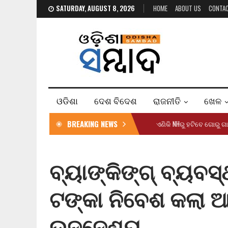
SATURDAY, AUGUST 8, 2026
HOME
ABOUT US
CONTA
ଓଡିଶା
ଦେଶ ବିଦେଶ
ରାଜନୀତି
ଖେଳ
BREAKING NEWS
ଏଣିକି NHରୁ ହଟିବେ ଗୋରୁ ଗ
ବ୍ୟାଙ୍କିଙ୍ଗ୍ ବ୍ୟବ
ଟଙ୍କା ନିବେଶ କଲା ଆ
ଉଦ୍ଦେଶ୍ୟ