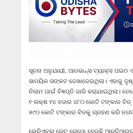
ସୂଚନା ଅନୁଯାୟୀ, ଆଡଭାନ୍ସ ଟ୍ୟାକ୍ସ ପଇଠ ଏ
ସାମୟିକ ସଙ୍କଟ ଦେଖାଦେଇଥିଲା। ଏହାକୁ ଦୃଷ
ନିଲାମ ପାଇଁ ବିଜ୍ଞପ୍ତି ଜାରି କରାଯାଇଥିଲା। ତ
୧ ଲକ୍ଷ ୧୪ ହଜାର ୪୮୦ କୋଟି ଟଙ୍କାର ବିଡ୍ 
୫୯୦ କୋଟି ଟଙ୍କାର ବିଡକୁ ଗ୍ରହଣ କରି ନଗଦ 
ଭେରିଏବଲ୍ ରେଟ୍ ରେପୋ ହେଉଛି ଆରବିଆଇର ଏ