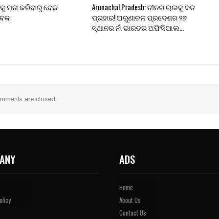
କୁ ମନା କରିବାରୁ ବେକ
Arunachal Pradesh: ଚୀନର ଚାଲକୁ ବଡ
ୁବକ
ପ୍ରହାର! ଅରୁଣାଚଳ ପ୍ରଦେଶର ୨୭
ସ୍ଥାନର ନାଁ ଭାରତର ଅଫିସିଆଲ…
mments are closed.
ANY
ADS
Home
olicy
About Us
Contact Us