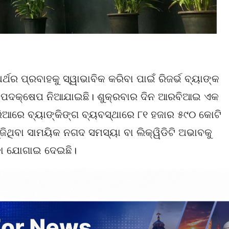
ଥର ପ୍ରବାହକୁ ସ୍ୱାଭାବିକ କରିବା ପାଇଁ ରିଜର୍ଭ ବ୍ୟାଙ୍କ
 ପଦକ୍ଷେପ ନିଆଯାଇଛି। ଶୁକ୍ରବାର ଦିନ ଆରବିଆଇ ଏକ
ିଆରେ ବ୍ୟାଙ୍କିଙ୍ଗ ବ୍ୟବସ୍ଥାରେ ୮୧ ହଜାର ୫୯୦ କୋଟି
ଜିଥିବା ସାମୟିକ ନଗଦ ସମସ୍ୟା ବା ଲିକ୍ୱିଡିଟି ଅଭାବକୁ
କା ଯୋଗାଇ ଦେଇଛି।