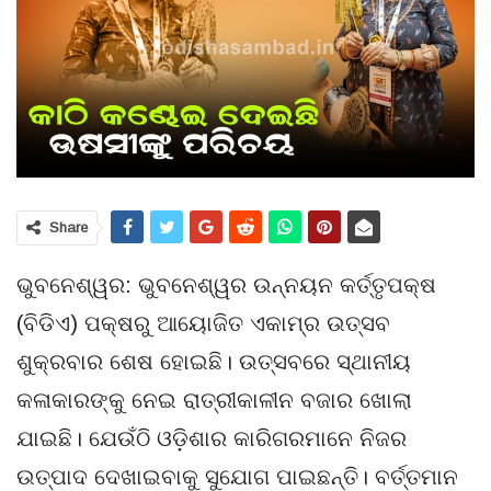
Share
ଭୁବନେଶ୍ୱର: ଭୁବନେଶ୍ୱର ଉନ୍ନୟନ କର୍ତ୍ତୃପକ୍ଷ
(ବିଡିଏ) ପକ୍ଷରୁ ଆୟୋଜିତ ଏକାମ୍ର ଉତ୍ସବ
ଶୁକ୍ରବାର ଶେଷ ହୋଇଛି। ଉତ୍ସବରେ ସ୍ଥାନୀୟ
କଳାକାରଙ୍କୁ ନେଇ ରାତ୍ରୀକାଳୀନ ବଜାର ଖୋଲା
ଯାଇଛି। ଯେଉଁଠି ଓଡ଼ିଶାର କାରିଗରମାନେ ନିଜର
ଉତ୍ପାଦ ଦେଖାଇବାକୁ ସୁଯୋଗ ପାଇଛନ୍ତି। ବର୍ତ୍ତମାନ