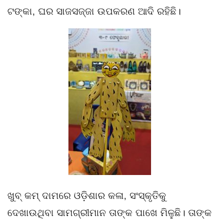
ଟଙ୍କା, ଘର ସାଜସଜ୍ଜା ଉପକରଣ ଆଦି ରହିଛି।
ଖୁବ୍ କମ୍ ଦାମରେ ଓଡ଼ିଶାର କଳା, ସଂସ୍କୃତିକୁ
ଦେଖାଉଥିବା ସାମଗ୍ରୀମାନ ତାଙ୍କ ପାଖେ ମିଳୁଛି। ତାଙ୍କ