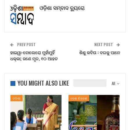
ଓଡ଼ିଶା ସମ୍ବାଦ ବ୍ୟୁରୋ
PREV POST
NEXT POST
ହାଇୱା-ବୋଲେରୋ ମୁହାଁମୁହିଁ
ଶିଶୁ କବିତା : ବଗକୁ ପାନେ
ଧକ୍କା; ଜଣେ ମୃତ, ୧୦ ଆହତ
YOU MIGHT ALSO LIKE
All
ଓଡିଶା
ଦେଶ ବିଦେଶ