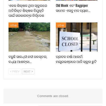
ଏକକ ଶିକ୍ଷକ ଥିବା ସ୍କୁଲରେ
Old Monk ଏବଂ Bagpiper
ଅତିରିକ୍ତ ଶିକ୍ଷକ ନିଯୁକ୍ତି
ସମେତ ଏସବୁ ମଦ ବ୍ୟାନ…
ପାଇଁ ସରକାରଙ୍କ ନିର୍ଦ୍ଦେଶ
ଓଡିଶା
ଓଡିଶା
ବଢୁଛି ସାଳନ୍ଦୀ ନଦୀ ଜଳସ୍ତର,
ପ୍ରବଳ ବର୍ଷା ଆଲର୍ଟ;
ବନ୍ୟା ଆଶଙ୍କା…
ମୟୂରଭଞ୍ଜରେ ଆଜି ସ୍କୁଲ ଛୁଟି
PREV
NEXT
Comments are closed.