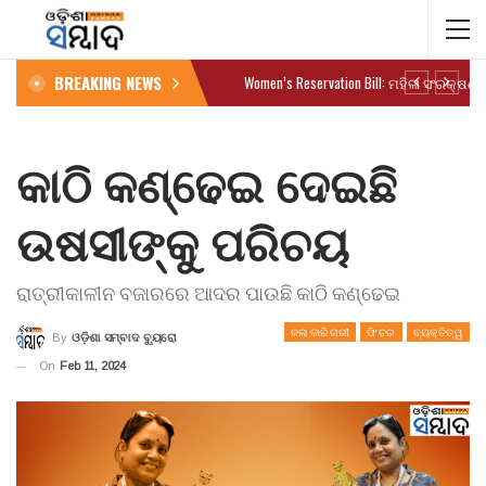
BREAKING NEWS
କାଠି କଣ୍ଢେଇ ଦେଇଛି
ଉଷସୀଙ୍କୁ ପରିଚୟ
ରାତ୍ରୀକାଳୀନ ବଜାରରେ ଆଦର ପାଉଛି କାଠି କଣ୍ଢେଇ
କଳା କାରିଗରୀ
ଫିଚର
ବ୍ୟକ୍ତିତ୍ୱ
By
ଓଡ଼ିଶା ସମ୍ବାଦ ବ୍ୟୁରୋ
On
Feb 11, 2024