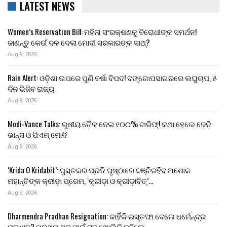
LATEST NEWS
Women’s Reservation Bill: ମହିଳା ସଂରକ୍ଷଣକୁ ବିରୋଧୀଙ୍କ ସମର୍ଥନ!
ଜାଣନ୍ତୁ କେଉଁ ଦଳ ଦେଲା ମୋଦୀ ସରକାରଙ୍କ ସାଥ୍?
Aug 9, 2026
Rain Alert: ଓଡ଼ିଶା ଉପରେ ପୁଣି ବର୍ଷା ବିପଦ! ବଙ୍ଗୋପସାଗରରେ ଲଘୁଚାପ, ୫
ଦିନ ଭିଜିବ ରାଜ୍ୟ
Aug 9, 2026
Modi-Vance Talks: ରୁଷୀୟ ତୈଳ ନେଇ ୧୦୦% ଟାରିଫ୍! କଥା ହେଲେ ଜେଡି
ଭାନ୍ସ ଓ ପିଏମ୍ ମୋଦି
Aug 9, 2026
‘Krida O Kridabit’: ପୁସ୍ତକର ପ୍ରତି ପୃଷ୍ଠାରେ ବଞ୍ଚିରହିବ ଅଶୋକ
ମହାନ୍ତିଙ୍କ କ୍ରୀଡ଼ା ପ୍ରେମ, ‘କ୍ରୀଡ଼ା ଓ କ୍ରୀଡ଼ାବିତ୍’…
Aug 9, 2026
Dharmendra Pradhan Resignation: କାହିଁକି ଇସ୍ତଫା ଦେଲେ ଧର୍ମେନ୍ଦ୍ର
ପ୍ରଧାନ? ପ୍ରଥମ ଥର ପାଇଁ ସବୁ ଖୋଲିକି କହିଲେ…