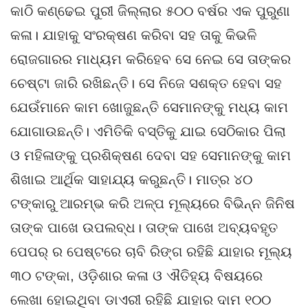
କାଠି କଣ୍ଢେଇ ପୁରୀ ଜିଲ୍ଲାର ୫୦୦ ବର୍ଷର ଏକ ପୁରୁଣା
କଳା। ଯାହାକୁ ସଂରକ୍ଷଣ କରିବା ସହ ତାକୁ କିଭଳି
ରୋଜଗାରର ମାଧ୍ୟମ କରିହେବ ସେ ନେଇ ସେ ତାଙ୍କର
ଚେଷ୍ଟା ଜାରି ରଖିଛନ୍ତି। ସେ ନିଜେ ସଶକ୍ତ ହେବା ସହ
ଯେଉଁମାନେ କାମ ଖୋଜୁଛନ୍ତି ସେମାନଙ୍କୁ ମଧ୍ୟ କାମ
ଯୋଗାଉଛନ୍ତି। ଏମିତିକି ବସ୍ତିକୁ ଯାଇ ସେଠିକାର ପିଲା
ଓ ମହିଳାଙ୍କୁ ପ୍ରଶିକ୍ଷଣ ଦେବା ସହ ସେମାନଙ୍କୁ କାମ
ଶିଖାଇ ଆର୍ଥିକ ସାହାଯ୍ୟ କରୁଛନ୍ତି। ମାତ୍ର ୪୦
ଟଙ୍କାରୁ ଆରମ୍ଭ କରି ଅଳ୍ପ ମୂଲ୍ୟରେ ବିଭିନ୍ନ ଜିନିଷ
ତାଙ୍କ ପାଖେ ଉପଲବ୍ଧ। ତାଙ୍କ ପାଖେ ଅବ୍ୟବହୃତ
ପେପର୍ ର ପେଷ୍ଟରେ ଚାବି ରିଙ୍ଗ ରହିଛି ଯାହାର ମୂଲ୍ୟ
୩୦ ଟଙ୍କା, ଓଡ଼ିଶାର କଳା ଓ ଐତିହ୍ୟ ବିଷୟରେ
ଲେଖା ହୋଇଥିବା ଡାଏରୀ ରହିଛି ଯାହାର ଦାମ ୧୦୦