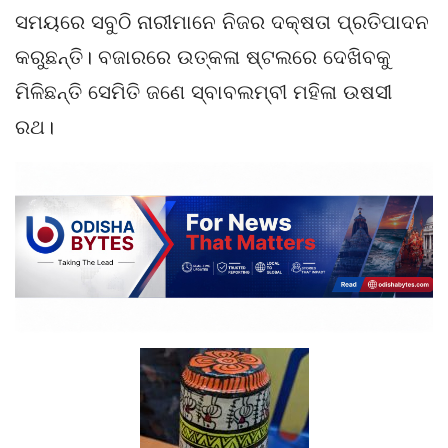
ସମୟରେ ସବୁଠି ନାରୀମାନେ ନିଜର ଦକ୍ଷତା ପ୍ରତିପାଦନ
କରୁଛନ୍ତି। ବଜାରରେ ଉତ୍କଳା ଷ୍ଟଲରେ ଦେଖିବକୁ
ମିଳିଛନ୍ତି ସେମିତି ଜଣେ ସ୍ବାବଲମ୍ବୀ ମହିଳା ଉଷସୀ
ରଥ।