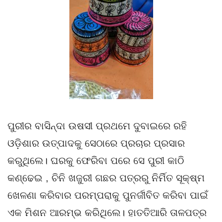
ପୁରୀର ବାସିନ୍ଦା ଉଷସୀ ପ୍ରଥମେ ଦୁବାଇରେ ରହି
ଓଡ଼ିଶାର ଉତ୍ପାଦକୁ ସେଠାରେ ପ୍ରଚାର ପ୍ରସାର
କରୁଥିଲେ। ଘରକୁ ଫେରିବା ପରେ ସେ ପୁରୀ କାଠି
କଣ୍ଢେଇ , ଚିନି ଖଜୁରୀ ଗଛର ପତ୍ରରୁ ନିର୍ମିତ ସୂକ୍ଷ୍ମ
ଖେଳଣା କରିବାର ପରମ୍ପରାକୁ ପୁନର୍ଜୀବିତ କରିବା ପାଇଁ
ଏକ ମିଶନ ଆରମ୍ଭ କରିଥିଲେ। ହାତତିଆରି ତାଳପତ୍ର