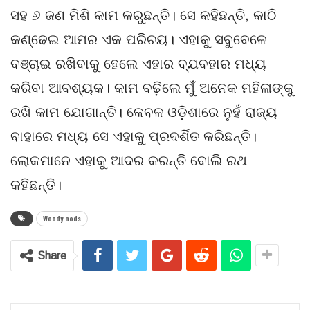
ସହ ୬ ଜଣ ମିଶି କାମ କରୁଛନ୍ତି। ସେ କହିଛନ୍ତି, କାଠି
କଣ୍ଢେଇ ଆମର ଏକ ପରିଚୟ। ଏହାକୁ ସବୁବେଳେ
ବଞ୍ଚାଇ ରଖିବାକୁ ହେଲେ ଏହାର ବ୍ଯବହାର ମଧ୍ୟ
କରିବା ଆବଶ୍ୟକ। କାମ ବଢ଼ିଲେ ମୁଁ ଅନେକ ମହିଳାଙ୍କୁ
ରଖି କାମ ଯୋଗାନ୍ତି। କେବଳ ଓଡ଼ିଶାରେ ନୁହଁ ରାଜ୍ୟ
ବାହାରେ ମଧ୍ୟ ସେ ଏହାକୁ ପ୍ରଦର୍ଶିତ କରିଛନ୍ତି।
ଲୋକମାନେ ଏହାକୁ ଆଦର କରନ୍ତି ବୋଲି ରଥ
କହିଛନ୍ତି।
Woody nods
Share