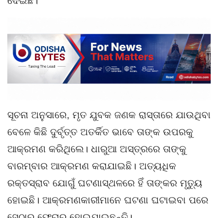
ଦେଇଛି।
ସୂଚନା ଅନୁସାରେ, ମୃତ ଯୁବକ ଜଣକ ରାସ୍ତାରେ ଯାଉଥିବା
ବେଳେ କିଛି ଦୁର୍ବୃତ୍ତ ଅତର୍କିତ ଭାବେ ତାଙ୍କ ଉପରକୁ
ଆକ୍ରମଣ କରିଥିଲେ। ଧାରୁଆ ଅସ୍ତ୍ରରେ ତାଙ୍କୁ
ବାରମ୍ବାର ଆକ୍ରମଣ କରାଯାଇଛି। ଅତ୍ୟଧିକ
ରକ୍ତସ୍ରାବ ଯୋଗୁଁ ଘଟଣାସ୍ଥଳରେ ହିଁ ତାଙ୍କର ମୃତ୍ୟୁ
ହୋଇଛି। ଆକ୍ରମଣକାରୀମାନେ ଘଟଣା ଘଟାଇବା ପରେ
ସେଠାରୁ ଫେରାର ହୋଇଯାଇଛନ୍ତି।