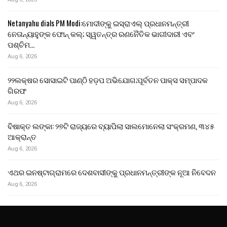
Netanyahu dials PM Modi:ମୋଦୀଙ୍କୁ ଇସ୍ରାଏଲ୍ ପ୍ରଧାନମନ୍ତ୍ରୀ
ନେତାନ୍ୟାହୁଙ୍କ ଫୋନ୍ କଲ୍; ସ୍ୱତନ୍ତ୍ର ରଣନୈତିକ ଭାଗୀଦାରୀ ଏବଂ
ପଶ୍ଚିମ…
Aug 6, 2026
୨୨ଲକ୍ଷର ସୋସାଇଟି ପାଣ୍ଠି ହଡ଼ପ ଅଭିଯୋଗ;ପୂର୍ବତନ ପାକ୍ସ ସମ୍ପାଦକ
ଗିରଫ
Aug 6, 2026
ବିଷାକ୍ତ ଲଙ୍କା: ୨୭ଟି ରାଜ୍ୟରେ ବ୍ୟାପିଲା ସାଲମୋନେଲା ସଂକ୍ରମଣ, ୩୪୫
ଆକ୍ରାନ୍ତ
Aug 6, 2026
ଏଥର ଇନଷ୍ଟାଗ୍ରାମରେ ଦେଶବାସୀଙ୍କୁ ପ୍ରଧାନମନ୍ତ୍ରୀଙ୍କ ନୂଆ ନିବେଦନ
Aug 6, 2026