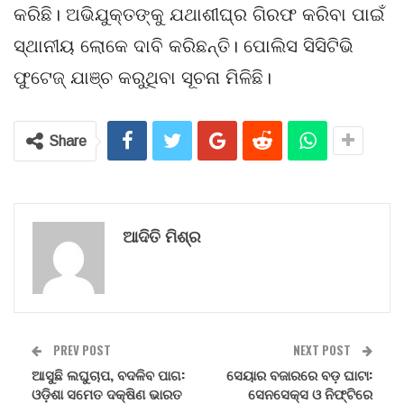
କରିଛି। ଅଭିଯୁକ୍ତଙ୍କୁ ଯଥାଶୀଘ୍ର ଗିରଫ କରିବା ପାଇଁ
ସ୍ଥାନୀୟ ଲୋକେ ଦାବି କରିଛନ୍ତି। ପୋଲିସ ସିସିଟିଭି
ଫୁଟେଜ୍ ଯାଞ୍ଚ କରୁଥିବା ସୂଚନା ମିଳିଛି।
Share
ଆଦିତି ମିଶ୍ର
PREV POST
NEXT POST
ଆସୁଛି ଲଘୁଚାପ, ବଦଳିବ ପାଗ:
ସେୟାର ବଜାରରେ ବଡ଼ ଘାଟା:
ଓଡ଼ିଶା ସମେତ ଦକ୍ଷିଣ ଭାରତ
ସେନସେକ୍ସ ଓ ନିଫ୍ଟିରେ