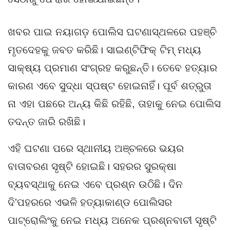
ଖବର ପାଇ ନୟାଗଡ଼ ପୋଲିସ ଘଟଣାସ୍ଥଳରେ ପହଞ୍ଚି
ମୃତଦେହକୁ ଜବତ କରିଛି। ସାଇଣ୍ଟିଫିକ୍ ଟିମ୍ ମଧ୍ୟ
ସାକ୍ଷ୍ୟ ପ୍ରମାଣ ସଂଗ୍ରହ କରୁଛନ୍ତି। ତେବେ ହତ୍ୟାର
କାରଣ ଏବେ ସୁଦ୍ଧା ସ୍ପଷ୍ଟ ହୋଇନାହିଁ। ପୂର୍ବ ଶତ୍ରୁତା
ନା ଏହା ପଛରେ ଅନ୍ୟ କିଛି ରହିଛି, ତାହାକୁ ନେଇ ପୋଲିସ
ତଦନ୍ତ ଜାରି ରଖିଛି।
ଏହି ଘଟଣା ପରେ ସ୍ଥାନୀୟ ଅଞ୍ଚଳରେ ଭୟର
ବାତାବରଣ ସୃଷ୍ଟି ହୋଇଛି। ସହରର ସୁରକ୍ଷା
ବ୍ୟବସ୍ଥାକୁ ନେଇ ଏବେ ପ୍ରଶ୍ନ ଉଠିଛି। ଦିନ
ଦି’ପହରରେ ଏଭଳି ହତ୍ୟାକାଣ୍ଡ ପୋଲିସର
ପାଟ୍ରୋଲିଂକୁ ନେଇ ମଧ୍ୟ ଅନେକ ପ୍ରଶ୍ନବାଚୀ ସୃଷ୍ଟି