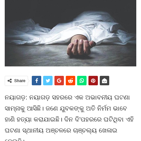
Share
ନୟାଗଡ଼: ନୟାଗଡ଼ ସହରରେ ଏକ ଅଭାବନୀୟ ଘଟଣା
ସାମ୍ନାକୁ ଆସିଛି। ଜଣେ ଯୁବକଙ୍କୁ ଅତି ନିର୍ମମ ଭାବେ
ହାଣି ହତ୍ୟା କରାଯାଇଛି। ଦିନ ଦି’ପହରରେ ଘଟିଥିବା ଏହି
ଘଟଣା ସ୍ଥାନୀୟ ଅଞ୍ଚଳରେ ଚାଞ୍ଚଲ୍ୟ ଖେଳାଇ