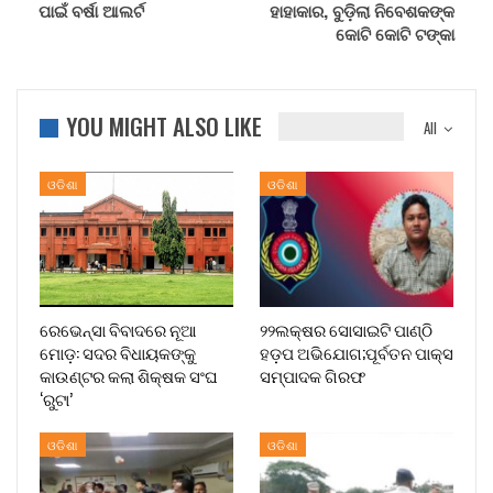
ପାଇଁ ବର୍ଷା ଆଲର୍ଟ
ହାହାକାର, ବୁଡ଼ିଲା ନିବେଶକଙ୍କ
କୋଟି କୋଟି ଟଙ୍କା
YOU MIGHT ALSO LIKE
All
ଓଡିଶା
ଓଡିଶା
ରେଭେନ୍ସା ବିବାଦରେ ନୂଆ
୨୨ଲକ୍ଷର ସୋସାଇଟି ପାଣ୍ଠି
ମୋଡ଼: ସଦର ବିଧାୟକଙ୍କୁ
ହଡ଼ପ ଅଭିଯୋଗ;ପୂର୍ବତନ ପାକ୍ସ
କାଉଣ୍ଟର କଲା ଶିକ୍ଷକ ସଂଘ
ସମ୍ପାଦକ ଗିରଫ
‘ରୁଟା’
ଓଡିଶା
ଓଡିଶା