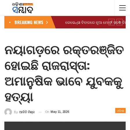
BREAKING NEWS
ନୟାଗଡ଼ରେ ରକ୍ତରଞ୍ଜିତ
ହୋଇଛି ରାଜରାସ୍ତା:
ଅମାନୁଷିକ ଭାବେ ଯୁବକକୁ
ହତ୍ୟା
ଓଡିଶା
On
May 11, 2026
By
ଆଦିତି ମିଶ୍ର