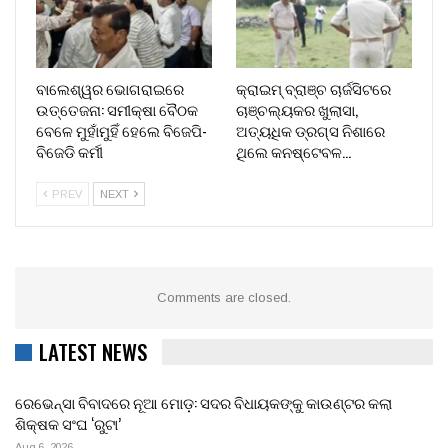
ବାଲେଶ୍ୱର ଭୋଗରାଇରେ
କ୍ରାଇମ୍ ବ୍ରାଞ୍ଚ ଚାର୍ଜସିଟରେ
ଉତ୍ତେଜନା: ସମୀକ୍ଷା ବୈଠକ
ଚାଞ୍ଚଲ୍ୟକର ଖୁଲାସା,
ବେଳେ ମୁହାଁମୁହିଁ ହେଲେ ବିଜେପି-
ଅତ୍ୟଧିକ ଡ୍ରଗ୍ସ ନିଶାରେ
ବିଜେଡି କର୍ମୀ
ଥିଲେ କନଷ୍ଟେବଳ…
PREV
NEXT
Comments are closed.
LATEST NEWS
ରେଭେନ୍ସା ବିବାଦରେ ନୂଆ ମୋଡ଼: ସଦର ବିଧାୟକଙ୍କୁ କାଉଣ୍ଟର କଲା
ଶିକ୍ଷକ ସଂଘ ‘ରୁଟା’
Aug 6, 2026