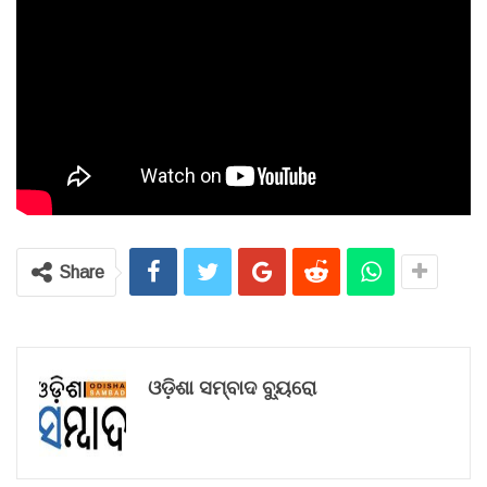
Share
ଓଡ଼ିଶା ସମ୍ବାଦ ବ୍ୟୁରୋ