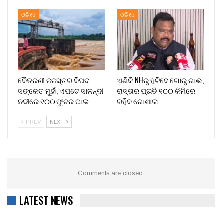
ଓଡିଶା
ଓଡିଶା
ବୈତରଣୀ ଜଳସ୍ତର ବିପଦ
ଏଣିକି NHରୁ ହଟିବେ ଗୋରୁ ଗାଈ,
ସଙ୍କେତ ମୁହାଁ, ଏପଟେ ସାଳନ୍ଦୀ
ରାସ୍ତାର ପ୍ରତି ୧୦୦ କିମିରେ
ନଦୀରେ ୧୦୦ ଫୁଟର ଘାଇ
ରହିବ ଗୋଶାଳା
PREV
NEXT
Comments are closed.
LATEST NEWS