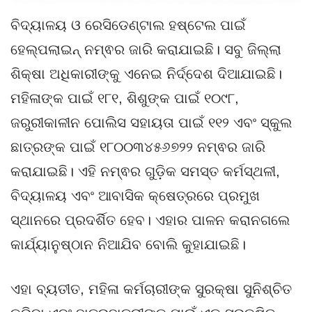
ବିଦ୍ୟାଳୟ ଓ ରେସିଡେଣ୍ଟାଲ ହଷ୍ଟେଲ ପାଇଁ
ହେଲ୍ପଲାଇନ୍ ନମ୍ଵର ଜାରି କରାଯାଇଛି। ସବୁ ଜିଲ୍ଲା
ଶିକ୍ଷା ଅଧିକାରୀଙ୍କୁ ଏନେଇ ନିର୍ଦ୍ଦେଶ ଦିଆଯାଇଛି।
ମହିଳାଙ୍କ ପାଇଁ ୧୮୧, ଶିଶୁଙ୍କ ପାଇଁ ୧୦୯୮,
ଜରୁରୀକାଳୀନ ପୋଲିସ ସହାୟତା ପାଇଁ ୧୧୨ ଏବଂ ସ୍କୁଲ
ଛାତ୍ରଙ୍କ ପାଇଁ ୧୮୦୦୩୪୫୬୭୨୨ ନମ୍ଵର ଜାରି
କରାଯାଇଛି। ଏହି ନମ୍ଵର ଗୁଡ଼ିକ ସମସ୍ତ କର୍ମସ୍ଥଳୀ,
ବିଦ୍ୟାଳୟ ଏବଂ ଆବାସିକ କ୍ଷେତ୍ରରେ ପ୍ରମୁଖ
ସ୍ଥାନରେ ପ୍ରଦର୍ଶିତ ହେବ। ଏହାର ପାଳନ କରାନଗଲେ
କାର୍ଯ୍ୟାନୁଷ୍ଠାନ ନିଆଯିବ ବୋଲି କୁହାଯାଇଛି।
ଏହା ବ୍ୟତୀତ, ମହିଳା କର୍ମଚାରୀଙ୍କ ସୁରକ୍ଷା ସୁନିଶ୍ଚିତ