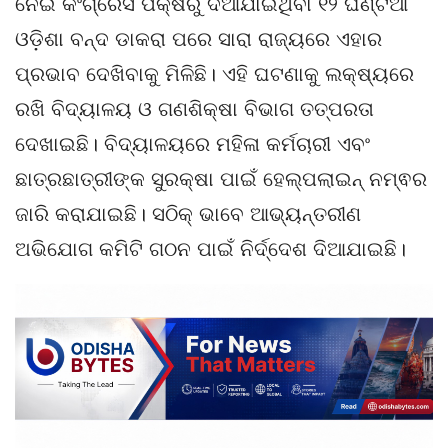
ନେଇ କଂଗ୍ରେସ ପକ୍ଷରୁ ଦିଆଯାଇଥିବା ୧୨ ଘଣ୍ଟିଆ
ଓଡ଼ିଶା ବନ୍ଦ ଡାକରା ପରେ ସାରା ରାଜ୍ୟରେ ଏହାର
ପ୍ରଭାବ ଦେଖିବାକୁ ମିଳିଛି। ଏହି ଘଟଣାକୁ ଲକ୍ଷ୍ୟରେ
ରଖି ବିଦ୍ୟାଳୟ ଓ ଗଣଶିକ୍ଷା ବିଭାଗ ତତ୍ପରତା
ଦେଖାଇଛି। ବିଦ୍ୟାଳୟରେ ମହିଳା କର୍ମଚାରୀ ଏବଂ
ଛାତ୍ରଛାତ୍ରୀଙ୍କ ସୁରକ୍ଷା ପାଇଁ ହେଲ୍ପଲାଇନ୍ ନମ୍ଵର
ଜାରି କରାଯାଇଛି। ସଠିକ୍ ଭାବେ ଆଭ୍ୟନ୍ତରୀଣ
ଅଭିଯୋଗ କମିଟି ଗଠନ ପାଇଁ ନିର୍ଦ୍ଦେଶ ଦିଆଯାଇଛି।