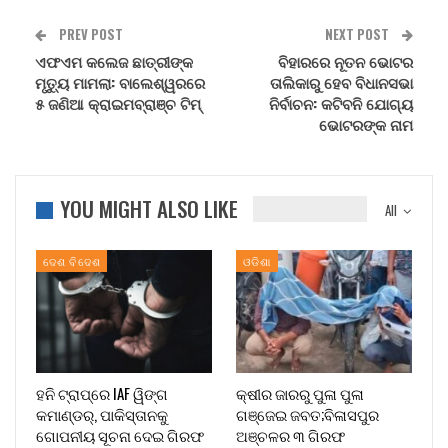
PREV POST
NEXT POST
ଏଫଏମ କଲେଜ ଛାତ୍ରୀଙ୍କ
ବିହାରରେ ନୂତନ ଭୋଟର
ମୃତ୍ୟୁ ମାମଲା: ବାଲେଶ୍ୱରରେ
ତାଲିକାରୁ ହେବ ବିଧାନସଭା
୫ ଜଣିଆ କ୍ରାଇମବ୍ରାଞ୍ଚ ଟିମ୍
ନିର୍ବାଚନ: କଟିବନି ଯୋଗ୍ୟ
ଭୋଟରଙ୍କ ନାମ
YOU MIGHT ALSO LIKE
All
ଦେଶ ବିଦେଶ
ଓଡିଶା
ହନି ଟ୍ରାପ୍‌ରେ IAF ୱିଙ୍ଗ
କ୍ଷୀର ଜାରରୁ ପୁଳା ପୁଳା
କମାଣ୍ଡର୍, ପାକିସ୍ତାନକୁ
ଗଞ୍ଜେଇ ଜବତ;ବିଳାସପୁର
ଗୋପନୀୟ ସୂଚନା ଦେଇ ଗିରଫ
ଅଞ୍ଚଳର ୩ ଗିରଫ