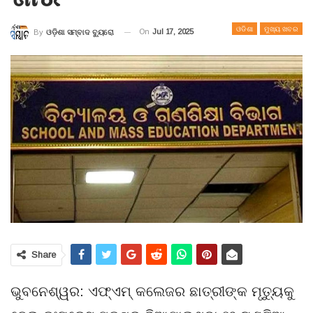
ଓଡିଶା
ମୁଖ୍ୟ ଖବର
On
Jul 17, 2025
By
ଓଡ଼ିଶା ସମ୍ବାଦ ବ୍ୟୁରୋ
Share
ଭୁବନେଶ୍ୱର: ଏଫ୍ଏମ୍ କଲେଜର ଛାତ୍ରୀଙ୍କ ମୃତ୍ୟୁକୁ