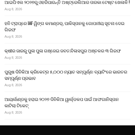
ଆଇପିଏଲ ୨୦୨୭ରୁ ଓହରିପାରନ୍ତି ଅଷ୍ଟ୍ରେଲିଆର ତାରକା ଟେଷ୍ଟ ଖେଳାଳି !
Aug 8, 2026
ହନି ଟ୍ରାପ୍‌ରେ IAF ୱିଙ୍ଗ କମାଣ୍ଡର୍, ପାକିସ୍ତାନକୁ ଗୋପନୀୟ ସୂଚନା ଦେଇ
ଗିରଫ
Aug 8, 2026
କ୍ଷୀର ଜାରରୁ ପୁଳା ପୁଳା ଗଞ୍ଜେଇ ଜବତ;ବିଳାସପୁର ଅଞ୍ଚଳର ୩ ଗିରଫ
Aug 8, 2026
ପୁରୁଷ ଦିନିକିଆ କ୍ରିକେଟ୍‌ର ୫,୦୦୦ ମ୍ୟାଚ ସମ୍ପୂର୍ଣ୍ଣ: ବ୍ୟାଟିଂରେ ଭାରତର
ସମ୍ପୂର୍ଣ୍ଣ ପ୍ରଭାବ
Aug 8, 2026
ଆୟର୍ଲାଣ୍ଡକୁ ହରାଇ ୨୦୨୭ ଦିନିକିଆ ୱାର୍ଲ୍ଡକପ ପାଇଁ ଆଫଗାନିସ୍ତାନ
କାଟିଲା ଟିକେଟ୍
Aug 8, 2026