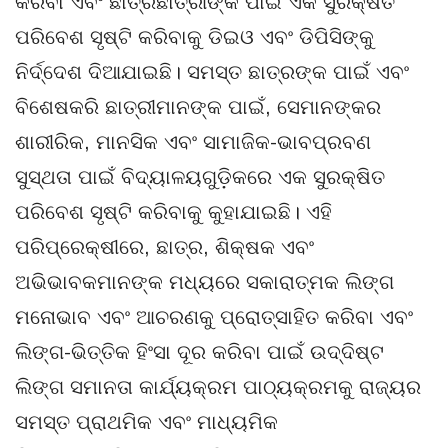
କରିବା ଏବଂ ଛାତ୍ରଛାତ୍ରୀଙ୍କ ପାଇଁ ଏକ ସୁରକ୍ଷିତ
ପରିବେଶ ସୃଷ୍ଟି କରିବାକୁ ଡିଇଓ ଏବଂ ଡିପିସିଙ୍କୁ
ନିର୍ଦ୍ଦେଶ ଦିଆଯାଇଛି। ସମସ୍ତ ଛାତ୍ରଙ୍କ ପାଇଁ ଏବଂ
ବିଶେଷକରି ଛାତ୍ରୀମାନଙ୍କ ପାଇଁ, ସେମାନଙ୍କର
ଶାରୀରିକ, ମାନସିକ ଏବଂ ସାମାଜିକ-ଭାବପ୍ରବଣ
ସୁସ୍ଥତା ପାଇଁ ବିଦ୍ୟାଳୟଗୁଡ଼ିକରେ ଏକ ସୁରକ୍ଷିତ
ପରିବେଶ ସୃଷ୍ଟି କରିବାକୁ କୁହାଯାଇଛି। ଏହି
ପରିପ୍ରେକ୍ଷୀରେ, ଛାତ୍ର, ଶିକ୍ଷକ ଏବଂ
ଅଭିଭାବକମାନଙ୍କ ମଧ୍ୟରେ ସକାରାତ୍ମକ ଲିଙ୍ଗ
ମନୋଭାବ ଏବଂ ଆଚରଣକୁ ପ୍ରୋତ୍ସାହିତ କରିବା ଏବଂ
ଲିଙ୍ଗ-ଭିତ୍ତିକ ହିଂସା ଦୂର କରିବା ପାଇଁ ଉଦ୍ଦିଷ୍ଟ
ଲିଙ୍ଗ ସମାନତା କାର୍ଯ୍ୟକ୍ରମ ପାଠ୍ୟକ୍ରମକୁ ରାଜ୍ୟର
ସମସ୍ତ ପ୍ରାଥମିକ ଏବଂ ମାଧ୍ୟମିକ