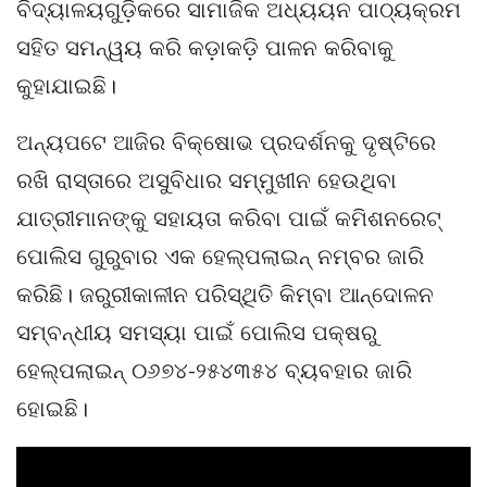
ବିଦ୍ୟାଳୟଗୁଡ଼ିକରେ ସାମାଜିକ ଅଧ୍ୟୟନ ପାଠ୍ୟକ୍ରମ
ସହିତ ସମନ୍ୱୟ କରି କଡ଼ାକଡ଼ି ପାଳନ କରିବାକୁ
କୁହାଯାଇଛି।
ଅନ୍ୟପଟେ ଆଜିର ବିକ୍ଷୋଭ ପ୍ରଦର୍ଶନକୁ ଦୃଷ୍ଟିରେ
ରଖି ରାସ୍ତାରେ ଅସୁବିଧାର ସମ୍ମୁଖୀନ ହେଉଥିବା
ଯାତ୍ରୀମାନଙ୍କୁ ସହାୟତା କରିବା ପାଇଁ କମିଶନରେଟ୍
ପୋଲିସ ଗୁରୁବାର ଏକ ହେଲ୍ପଲାଇନ୍ ନମ୍ବର ଜାରି
କରିଛି। ଜରୁରୀକାଳୀନ ପରିସ୍ଥିତି କିମ୍ବା ଆନ୍ଦୋଳନ
ସମ୍ବନ୍ଧୀୟ ସମସ୍ୟା ପାଇଁ ପୋଲିସ ପକ୍ଷରୁ
ହେଲ୍ପଲାଇନ୍ ୦୬୭୪-୨୫୪୩୫୪ ବ୍ୟବହାର ଜାରି
ହୋଇଛି।