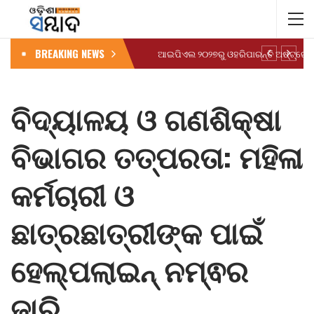
BREAKING NEWS
ବିଦ୍ୟାଳୟ ଓ ଗଣଶିକ୍ଷା
ବିଭାଗର ତତ୍ପରତା: ମହିଳା
କର୍ମଚାରୀ ଓ
ଛାତ୍ରଛାତ୍ରୀଙ୍କ ପାଇଁ
ହେଲ୍ପଲାଇନ୍ ନମ୍ଵର
ଜାରି