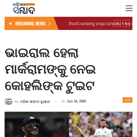
BREAKING NEWS
ବିଜେପି ନେତାଙ୍କୁ ହତ୍ୟା ଘଟଣାରେ ୨ ଜଣ ଅ
ଭାଇରାଲ ହେଲା
ମାର୍କରାମଙ୍କୁ ନେଇ
କୋହଲିଙ୍କ ଟୁଇଟ
ଖେଳ
On
Jun 14, 2025
By
ଓଡ଼ିଶା ସମ୍ବାଦ ବ୍ୟୁରୋ