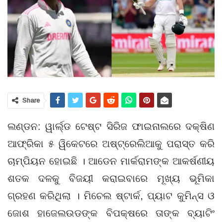
Share
ଲଣ୍ଡନ: ୱାର୍ଲ୍ଡ ଟେଷ୍ଟ ସିରିଜ ଫାଇନାଲରେ ଦକ୍ଷିଣ
ଆଫ୍ରିକା ୫ ୱିକେଟରେ ଅଷ୍ଟ୍ରେଲିଆକୁ ପରାସ୍ତ କରି
ଚାମ୍ପିୟନ ହୋଇଛି । ଆଡେନ ମାର୍କରାମଙ୍କ ଆକର୍ଷଣୀୟ
ଶତକ ଦଳକୁ ବିଜୟୀ କରାଇବାରେ ମୂଖ୍ୟ ଭୂମିକା
ଗ୍ରହଣ କରିଥିଲା । ମିଚେଲ ଷ୍ଟାର୍କ, ପ୍ୟାଟ କୁମିନ୍ସ ଓ
ଜୋଶ ହାଜେଲଉଡଙ୍କ ବିପକ୍ଷରେ ତାଙ୍କ ବ୍ୟାଟିଂ