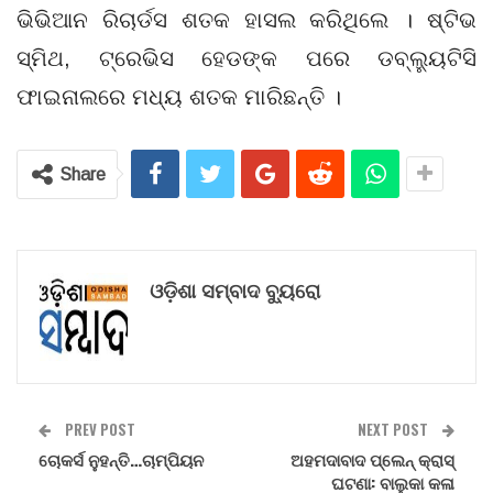
ଭିଭିଆନ ରିଚାର୍ଡସ ଶତକ ହାସଲ କରିଥିଲେ । ଷ୍ଟିଭ
ସ୍ମିଥ, ଟ୍ରେଭିସ ହେଡଙ୍କ ପରେ ଡବ୍ଲ୍ୟୁଟିସି
ଫାଇନାଲରେ ମଧ୍ୟ ଶତକ ମାରିଛନ୍ତି ।
Share
ଓଡ଼ିଶା ସମ୍ବାଦ ବ୍ୟୁରୋ
PREV POST
NEXT POST
ଚୋକର୍ସ ନୁହନ୍ତି…ଚାମ୍ପିୟନ
ଅହମଦାବାଦ ପ୍ଲେନ୍ କ୍ରାସ୍
ଘଟଣା: ବାଲୁକା କଳା