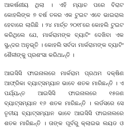
ଆକର୍ଷଣୀୟ ଥିଲା । ଏହି ମ୍ୟାଚ ପରେ ବିରାଟ
କୋହଲିଙ୍କ ୭ ବର୍ଷ ତଳର ଏକ ଟୁଇଟ ଏବେ ଭାଇରାଲ
ହେବାରେ ଲାଗିଛି । ୨୪ ମାର୍ଚ୍ଚ ୨୦୧୮ରେ କୋହଲି ଟୁଇଟ
କରିଥିଲେ ଯେ, ମାର୍କରାମଙ୍କ ବ୍ୟାଟିଂ ଦେଖିବା ଏକ
ସୁନ୍ଦର ଅନୁଭୂତି । କୋହଲି ସର୍ବଦା ମାର୍କରାମଙ୍କ ବ୍ୟାଟିଂ
ଶୈଳୀଙ୍କୁ ପ୍ରଶଂସା କରିଥାନ୍ତି ।
ଆଇସିସି ଫାଇନାଲରେ ମାର୍କରାମ ପ୍ରଥମ ଦକ୍ଷିଣ
ଆଫ୍ରିକା ବ୍ୟାଟ୍ସମ୍ୟାନ ଭାବେ ଶତକ ମାରିଛନ୍ତି । ଏ
ପର୍ଯ୍ୟନ୍ତ ଆଇସିସି ଫାଇନାଲରେ ୧୫ଜଣ
ବ୍ୟାଟ୍ସମ୍ୟାନ ୧୬ ଶତକ ମାରିଛନ୍ତି । ଲର୍ଡସରେ ସେ
ତୃତୀୟ ବ୍ୟାଟ୍ସମ୍ୟାନ ଭାବେ ଆଇସିସି ଫାଇନାଲରେ
ଶତକ ମାରିଛନ୍ତି । ତାଙ୍କ ପୂର୍ବରୁ କ୍ଲାଇଭ ଲୟଡ ଓ