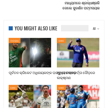
ମାଧ୍ୟମରେ ଶ୍ରଦ୍ଧାଞ୍ଜଳି
ଦେଲେ ସୁଦର୍ଶନ ପଟ୍ଟନାୟକ
YOU MIGHT ALSO LIKE
All
ଅପରାଧ
ଖେଳ
ପୂର୍ବତନ କ୍ରିକେଟ ଅଧିନାୟକଙ୍କ ଘରକୁ ବୋମାମାଡ଼
ମୁଖ୍ୟ ଚୟନକର୍ତ୍ତା ଦୌଡ଼ରେ
ଲକ୍ଷ୍ମଣ
ଖେଳ
ଖେଳ