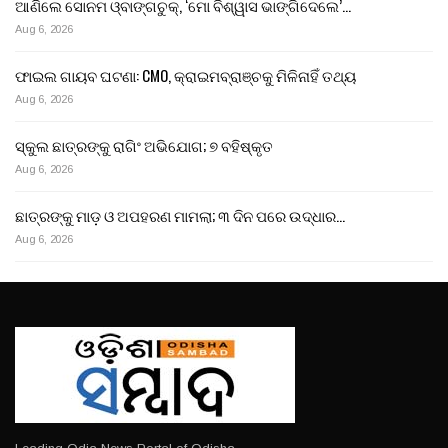
ଆଣିଲେ ସୋନମ ଓ୍ବାଙ୍ଗଚୁକ୍, ‘ମୋ ବିଶ୍ୱାସ ଭାଙ୍ଗିଦେଲେ’…
Aug 6, 2026
ଫାଇଲ ଗାୟବ ଘଟଣା: CMO, କ୍ରାଇମବ୍ରାଞ୍ଚକୁ ମିଳିନାହିଁ ତଥ୍ୟ
Aug 6, 2026
ସ୍କୁଲ ଛାତ୍ରଙ୍କୁ ରାଗିଂ ଅଭିଯୋଗ; ୭ ବହିଷ୍କୃତ
Aug 6, 2026
ଛାତ୍ରଙ୍କୁ ମାଡ଼ ଓ ଅପହରଣ ମାମଲା; ୩ ଦିନ ପରେ ଉଦ୍ଧାର…
Aug 6, 2026