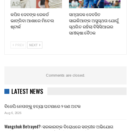
କପିଳ ଦେବଙ୍କ ରେକର୍ଡ
ସମ୍ପାଦକ ଦେବଜିତ
ଭାଙ୍ଗିବା ଆଶାରେ ମିଚେଲ
ସାଇକିଆଙ୍କ ଅସୁସ୍ଥତା ଯୋଗୁଁ
ଷ୍ଟାର୍କ
ସ୍ଥଗିତ ରହିଲା ବିସିସିଆଇର
ସମୀକ୍ଷା ବୈଠକ
PREV
NEXT
Comments are closed.
LATEST NEWS
ବିଜେପି ନେତାଙ୍କୁ ହତ୍ୟା ଘଟଣାରେ ୨ ଜଣ ଅଟକ
Aug 6, 2026
Wangchuk Betrayed?: ସରକାରଙ୍କ ବିରୋଧରେ ସଙ୍ଗୀନ ଅଭିଯୋଗ