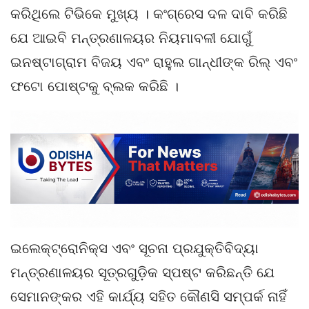
କରିଥିଲେ ଟିଭିକେ ମୁଖ୍ୟ । କଂଗ୍ରେସ ଦଳ ଦାବି କରିଛି
ଯେ ଆଇବି ମନ୍ତ୍ରଣାଳୟର ନିୟମାବଳୀ ଯୋଗୁଁ
ଇନଷ୍ଟାଗ୍ରାମ ବିଜୟ ଏବଂ ରାହୁଲ ଗାନ୍ଧୀଙ୍କ ରିଲ୍ ଏବଂ
ଫଟୋ ପୋଷ୍ଟକୁ ବ୍ଲକ କରିଛି ।
ଇଲେକ୍ଟ୍ରୋନିକ୍ସ ଏବଂ ସୂଚନା ପ୍ରଯୁକ୍ତିବିଦ୍ୟା
ମନ୍ତ୍ରଣାଳୟର ସୂତ୍ରଗୁଡ଼ିକ ସ୍ପଷ୍ଟ କରିଛନ୍ତି ଯେ
ସେମାନଙ୍କର ଏହି କାର୍ଯ୍ୟ ସହିତ କୌଣସି ସମ୍ପର୍କ ନାହିଁ