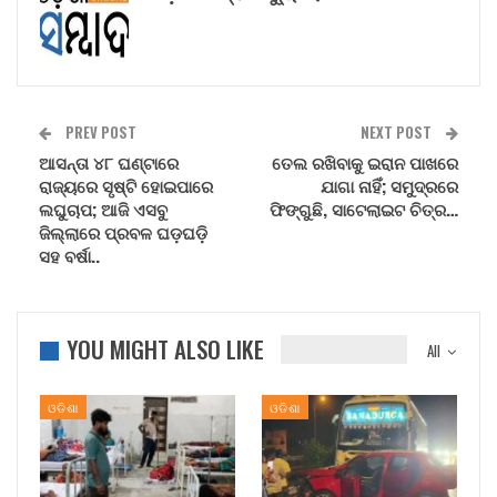
PREV POST
NEXT POST
ଆସନ୍ତା ୪୮ ଘଣ୍ଟାରେ
ତେଲ ରଖିବାକୁ ଇରାନ ପାଖରେ
ରାଜ୍ୟରେ ସୃଷ୍ଟି ହୋଇପାରେ
ଯାଗା ନାହିଁ; ସମୁଦ୍ରରେ
ଲଘୁଚାପ; ଆଜି ଏସବୁ
ଫିଙ୍ଗୁଛି, ସାଟେଲାଇଟ ଚିତ୍ର…
ଜିଲ୍ଲାରେ ପ୍ରବଳ ଘଡ଼ଘଡ଼ି
ସହ ବର୍ଷା..
YOU MIGHT ALSO LIKE
All
ଓଡିଶା
ଓଡିଶା