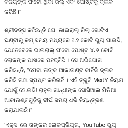
ବିଜୟଙ୍କ ଫଟୋ ଥିବା ରିଲ୍ ଏବଂ ପୋଷ୍ଟକୁ ବ୍ଲକ
କରିଛି।”
ଶ୍ରୀବତ୍ସ କହିଛନ୍ତି ଯେ, ଭାଇରାଲ୍ ରିଲ୍ ଗୋଟିଏ
ଘଣ୍ଟାରୁ କମ୍ ସମୟ ମଧ୍ୟରେ ୧.୨ କୋଟି ଭ୍ୟୁ ପାଇଛି,
ଯେତେବେଳେ ଭାଇରାଲ୍ ଫଟୋ ପୋଷ୍ଟ ୪.୬ କୋଟି
ଲୋକଙ୍କ ପାଖରେ ପହଞ୍ଚିଛି । ସେ ଅଭିଯୋଗ
କରିଛନ୍ତି, “ମେଟା ତାଙ୍କ ଆକାଉଣ୍ଟ କାହିଁକି ବ୍ଲକ
କରିଛି ତାହା ସ୍ପଷ୍ଟ କରିନାହିଁ । ଏହି ତ୍ରୁଟି MeitY ନିୟମ
ଯୋଗୁଁ ହୋଇଛି! ରାହୁଲ ଗାନ୍ଧୀଙ୍କ ସୋସିଆଲ ମିଡିଆ
ଆକାଉଣ୍ଟଗୁଡ଼ିକୁ ଦୀର୍ଘ ସମୟ ଧରି ନିୟନ୍ତ୍ରଣ
କରାଯାଇଛି।”
‘ଏକ୍ସ’ ରେ ତାଙ୍କର ଲୋକପ୍ରିୟତା, YouTube ଭ୍ୟୁ