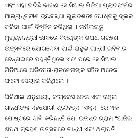
ଏବଂ ଏହା ଘଟିଛି କାରଣ ସୋସିଆଲ ମିଡିଆ ପ୍ଲାଟଫର୍ମର
ଆଭ୍ୟନ୍ତରୀଣ ବ୍ୟବସ୍ଥା ଭୁଲବଶତଃ ପୋଷ୍ଟକୁ ବ୍ଲକ
କରିବା ପାଇଁ ଚିହ୍ନିତ କରିଥିଲା । ତାମିଲନାଡୁ
ମୁଖ୍ୟମନ୍ତ୍ରୀ ଭାବରେ ବିଜୟଙ୍କ ଶପଥ ଗ୍ରହଣ
ଉତ୍ସବରେ ଯୋଗଦେବା ପାଇଁ ରାହୁଲ ଗାନ୍ଧୀ ରବିବାର
ଚେନ୍ନାଇରେ ପହଞ୍ଚିଥିଲେ ଏବଂ ପରେ ସୋସିଆଲ
ମିଡିଆରେ ଅଭିନେତା-ରାଜନେତାଙ୍କ ସହିତ ଅନେକ
ଫଟୋ ସେୟାର କରିଥିଲେ ।
ପିଟିଆଇ ଅନୁଯାୟୀ, କଂଗ୍ରେସ ନେତା ଏବଂ ରାହୁଲ
ଗାନ୍ଧୀଙ୍କ ସହଯୋଗୀ ଶ୍ରୀବତ୍ସ “ଏକ୍ସ” ରେ ଏକ
ପୋଷ୍ଟରେ ଦାବି କରିଛନ୍ତି ଯେ, ଇନଷ୍ଟାଗ୍ରାମ “ଆଜିର
ଶପଥ ଗ୍ରହଣ ଉତ୍ସବରେ ଗାନ୍ଧୀ ଏବଂ ଥଲାପତି