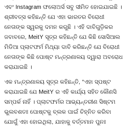
ଏବଂ Instagram ଫଲୋଅର୍ସ ସବୁ ସୀମିତ ହୋଇଯାଇଛି ।
ଶ୍ରୀବତ୍ସ କହିଛନ୍ତି ଯେ ଏହା ଭାରତର ବିରୋଧୀ
ନେତାଙ୍କ ସ୍ୱରକୁ ଦମନ କରୁଛି । ଏହି ଦାବିଗୁଡ଼ିକର
ଜବାବରେ, MeitY ସୂତ୍ର କହିଛନ୍ତି ଯେ କିଛି ସୋସିଆଲ
ମିଡିଆ ପ୍ଲାଟଫର୍ମ ମିଥ୍ୟା ଦାବି କରିଛନ୍ତି ଯେ ବିରୋଧୀ
ନେତାଙ୍କ କିଛି ପୋଷ୍ଟ ମନ୍ତ୍ରଣାଳୟ ଦ୍ୱାରା ଅବରୋଧ
କରାଯାଇଛି ।
ଏକ ମନ୍ତ୍ରଣାଳୟ ସୂତ୍ର କହିଛନ୍ତି, “ଏହା ସ୍ପଷ୍ଟ
କରାଯାଇଛି ଯେ MeitY ର ଏହି କାର୍ଯ୍ୟ ସହିତ କୌଣସି
ସମ୍ପର୍କ ନାହିଁ । ପ୍ଲାଟଫର୍ମର ଆଭ୍ୟନ୍ତରୀଣ ସିଷ୍ଟମ
ଭୁଲବଶତଃ ପୋଷ୍ଟକୁ ବ୍ଲକ ପାଇଁ ଚିହ୍ନିତ କରିବା
ଯୋଗୁଁ ଏହା ହୋଇଥିଲା, ଯାହାକୁ ବର୍ତ୍ତମାନ ପୁନଃ