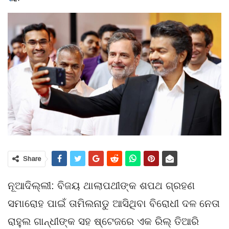
Share
ନୂଆଦିଲ୍ଲୀ: ବିଜୟ ଥାଲାପଥୀଙ୍କ ଶପଥ ଗ୍ରହଣ
ସମାରୋହ ପାଇଁ ତାମିଲନାଡୁ ଆସିଥିବା ବିରୋଧୀ ଦଳ ନେତା
ରାହୁଲ ଗାନ୍ଧୀଙ୍କ ସହ ଷ୍ଟେଜରେ ଏକ ରିଲ୍ ତିଆରି