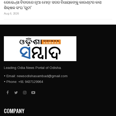
ରେଭେନ୍ସା ବିବାଦରେ ନୂଆ ମୋଡ଼: ସଦର ବିଧାୟକଙ୍କୁ କାଉଣ୍ଟର କଲା
ଶିକ୍ଷକ ସଂଘ ‘ରୁଟା’
Aug 6, 2026
Leading Odia News Portal of Odisha.
• Email: newsodishasambad@gmail.com
• Phone: +91 9437129964
COMPANY