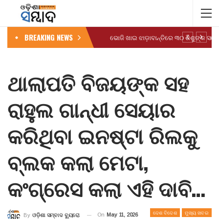
BREAKING NEWS
ଥାଲାପତି ବିଜୟଙ୍କ ସହ
ରାହୁଲ ଗାନ୍ଧୀ ସେୟାର
କରିଥିବା ଇନଷ୍ଟା ରିଲକୁ
ବ୍ଲକ କଲା ମେଟା,
କଂଗ୍ରେସ କଲା ଏହି ଦାବି…
ଦେଶ ବିଦେଶ
ମୁଖ୍ୟ ଖବର
On
May 11, 2026
By
ଓଡ଼ିଶା ସମ୍ବାଦ ବ୍ୟୁରୋ