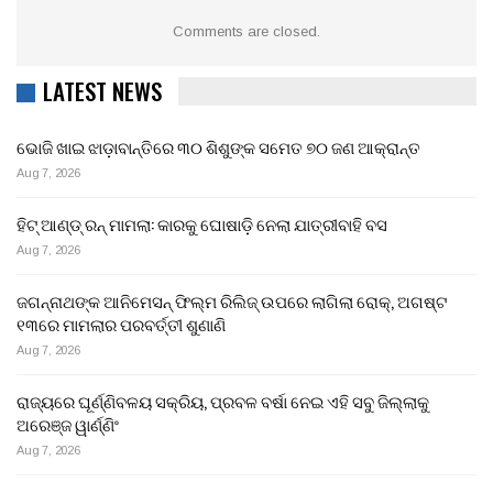
Comments are closed.
LATEST NEWS
ଭୋଜି ଖାଇ ଝାଡ଼ାବାନ୍ତିରେ ୩୦ ଶିଶୁଙ୍କ ସମେତ ୭୦ ଜଣ ଆକ୍ରାନ୍ତ
Aug 7, 2026
ହିଟ୍ ଆଣ୍ଡ୍ ରନ୍ ମାମଲା: କାରକୁ ଘୋଷାଡ଼ି ନେଲା ଯାତ୍ରୀବାହି ବସ
Aug 7, 2026
ଜଗନ୍ନାଥଙ୍କ ଆନିମେସନ୍ ଫିଲ୍ମ ରିଲିଜ୍ ଉପରେ ଲାଗିଲା ରୋକ୍, ଅଗଷ୍ଟ
୧୩ରେ ମାମଲାର ପରବର୍ତ୍ତୀ ଶୁଣାଣି
Aug 7, 2026
ରାଜ୍ୟରେ ଘୂର୍ଣ୍ଣିବଳୟ ସକ୍ରିୟ, ପ୍ରବଳ ବର୍ଷା ନେଇ ଏହି ସବୁ ଜିଲ୍ଲାକୁ
ଅରେଞ୍ଜ ୱାର୍ଣ୍ଣିଂ
Aug 7, 2026