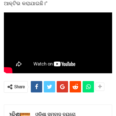
ଆକ୍ଟିଭ କରାଯାଇଛି।”
Share
ଓଡ଼ିଶା ସମ୍ବାଦ ବ୍ୟୁରୋ