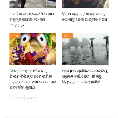
ଭୋଜି ଖାଇ ଝାଡ଼ାବାନ୍ତିରେ ୩୦
ହିଟ୍ ଆଣ୍ଡ୍ ରନ୍ ମାମଲା: କାରକୁ
ଶିଶୁଙ୍କ ସମେତ ୭୦ ଜଣ
ଘୋଷାଡ଼ି ନେଲା ଯାତ୍ରୀବାହି ବସ
ଆକ୍ରାନ୍ତ
ଓଡିଶା
ଓଡିଶା
ଜଗନ୍ନାଥଙ୍କ ଆନିମେସନ୍
ରାଜ୍ୟରେ ଘୂର୍ଣ୍ଣିବଳୟ ସକ୍ରିୟ,
ଫିଲ୍ମ ରିଲିଜ୍ ଉପରେ ଲାଗିଲା
ପ୍ରବଳ ବର୍ଷା ନେଇ ଏହି ସବୁ
ରୋକ୍, ଅଗଷ୍ଟ ୧୩ରେ ମାମଲାର
ଜିଲ୍ଲାକୁ ଅରେଞ୍ଜ ୱାର୍ଣ୍ଣିଂ
ପରବର୍ତ୍ତୀ ଶୁଣାଣି
PREV
NEXT