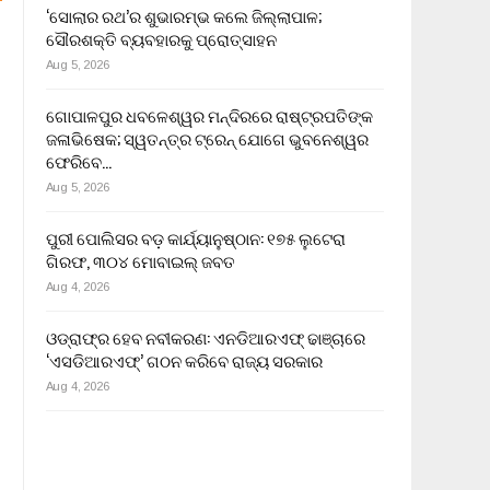
‘ସୋଲାର ରଥ’ର ଶୁଭାରମ୍ଭ କଲେ ଜିଲ୍ଲାପାଳ;
ସୌରଶକ୍ତି ବ୍ୟବହାରକୁ ପ୍ରୋତ୍ସାହନ
Aug 5, 2026
ଗୋପାଳପୁର ଧବଳେଶ୍ୱର ମନ୍ଦିରରେ ରାଷ୍ଟ୍ରପତିଙ୍କ
ଜଳାଭିଷେକ; ସ୍ୱତନ୍ତ୍ର ଟ୍ରେନ୍‌ ଯୋଗେ ଭୁବନେଶ୍ୱର
ଫେରିବେ…
Aug 5, 2026
ପୁରୀ ପୋଲିସର ବଡ଼ କାର୍ଯ୍ୟାନୁଷ୍ଠାନ: ୧୭୫ ଲୁଟେରା
ଗିରଫ, ୩୦୪ ମୋବାଇଲ୍ ଜବତ
Aug 4, 2026
ଓଡ୍ରାଫ୍‌ର ହେବ ନବୀକରଣ: ଏନଡିଆରଏଫ୍ ଢାଞ୍ଚାରେ
‘ଏସଡିଆରଏଫ୍’ ଗଠନ କରିବେ ରାଜ୍ୟ ସରକାର
Aug 4, 2026