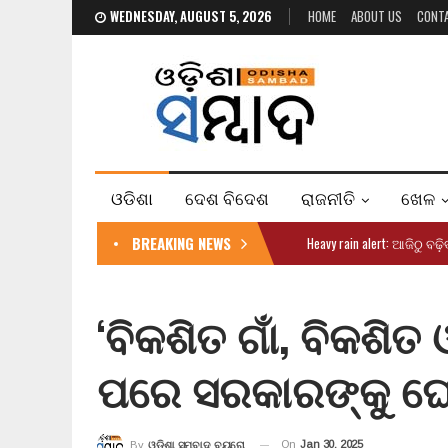
WEDNESDAY, AUGUST 5, 2026
HOME
ABOUT US
CONT
ଓଡିଶା
ଦେଶ ବିଦେଶ
ରାଜନୀତି
ଖେଳ
BREAKING NEWS
Heavy rain alert: ଆଜିଠୁ ବଢ଼
‘ବିକଶିତ ଗାଁ, ବିକଶିତ ଓଡ
ପରେ ସରକାରଙ୍କୁ ଘେ
On
Jan 30, 2025
By
ଓଡ଼ିଶା ସମ୍ବାଦ ବ୍ୟୁରୋ