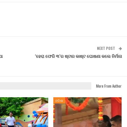
NEXT POST
ପା
‘ହେରା ଫେରି ୩’ର ଷ୍ଟାର କାଷ୍ଟ ଘୋଷଣା କଲେ ନିର୍ମାତା
More From Author
ଓଡିଶା