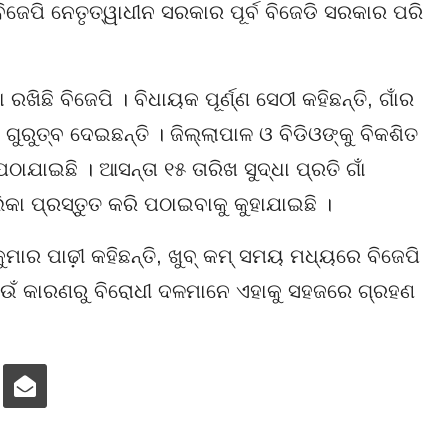
ର ବିଜେପି ନେତୃତ୍ୱାଧୀନ ସରକାର ପୂର୍ବ ବିଜେଡି ସରକାର ପରି
ଛି ବିଜେପି । ବିଧାୟକ ପୂର୍ଣ୍ଣ ସେଠୀ କହିଛନ୍ତି, ଗାଁର
 ଗୁରୁତ୍ବ ଦେଇଛନ୍ତି । ଜିଲ୍ଲାପାଳ ଓ ବିଡିଓଙ୍କୁ ବିକଶିତ
ା ପଠାଯାଇଛି । ଆସନ୍ତା ୧୫ ତାରିଖ ସୁଦ୍ଧା ପ୍ରତି ଗାଁ
ଲିକା ପ୍ରସ୍ତୁତ କରି ପଠାଇବାକୁ କୁହାଯାଇଛି ।
ାର ପାଢ଼ୀ କହିଛନ୍ତି, ଖୁବ୍ କମ୍ ସମୟ ମଧ୍ୟରେ ବିଜେପି
ଉଁ କାରଣରୁ ବିରୋଧୀ ଦଳମାନେ ଏହାକୁ ସହଜରେ ଗ୍ରହଣ