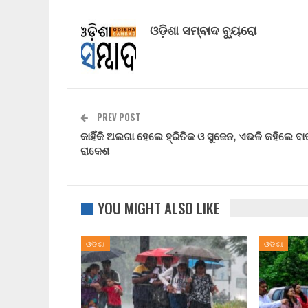
ଓଡ଼ିଶା ସମ୍ବାଦ ବ୍ୟୁରୋ
PREV POST
କାହିଁକି ଅଲଗା ହେଲେ ହ୍ରିତିକ ଓ ସୁଜେନ, ଏଭଳି କହିଲେ ବା
ରାକେଶ
YOU MIGHT ALSO LIKE
ଓଡିଶା
ଓଡିଶା