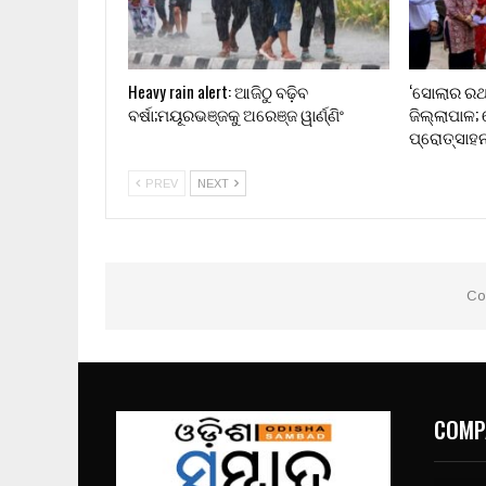
Heavy rain alert: ଆଜିଠୁ ବଢ଼ିବ
‘ସୋଲାର ରଥ
ବର୍ଷା;ମୟୂରଭଞ୍ଜକୁ ଅରେଞ୍ଜ ୱାର୍ଣ୍ଣିଂ
ଜିଲ୍ଲାପାଳ;
ପ୍ରୋତ୍ସାହ
PREV
NEXT
Co
COMP