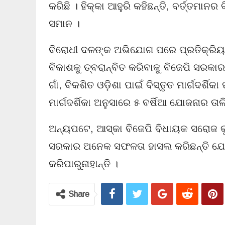
କରିଛି । ହିକ୍କା ଆହୁରି କହିଛନ୍ତି, ବର୍ତ୍ତମାନ
ସମାନ ।
ବିରୋଧୀ ଦଳଙ୍କ ଅଭିଯୋଗ ପରେ ପ୍ରତିକ୍ରିୟା ରଖି
ବିକାଶକୁ ତ୍ବରାନ୍ବିତ କରିବାକୁ ବିଜେପି ସରକାର
ଗାଁ, ବିକଶିତ ଓଡ଼ିଶା ପାଇଁ ବିସ୍ତୃତ ମାର୍ଗଦର୍ଶିକ
ମାର୍ଗଦର୍ଶିକା ଅନୁସାରେ ୫ ବର୍ଷିଆ ଯୋଜନାର ତା
ଅନ୍ୟପଟେ, ଆସ୍କା ବିଜେପି ବିଧାୟକ ସରୋଜ କୁମ
ସରକାର ଅନେକ ସଫଳତା ହାସଲ କରିଛନ୍ତି ଯେ
କରିପାରୁନାହାନ୍ତି ।
Share