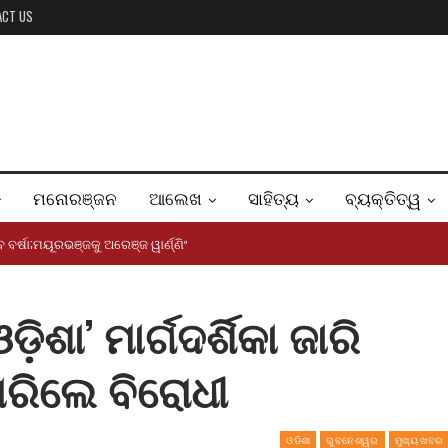
ACT US
ମନୋରଞ୍ଜନ
ଆଲେଖ
ସାହିତ୍ୟ
ବ୍ୟକ୍ତିତ୍ୱ
ିବ ବର୍ଷା;ମୟୂରଭଞ୍ଜକୁ ଅରେଞ୍ଜ ୱାର୍ଣ୍ଣିଂ
଼ିଶା’ ମାର୍ଗଦର୍ଶିକା ଜାରି
ରିଲେ ବିରୋଧୀ
ଓଡିଶା
ଭୁବନେଶ୍ୱର
ମୁଖ୍ୟ ଖବର