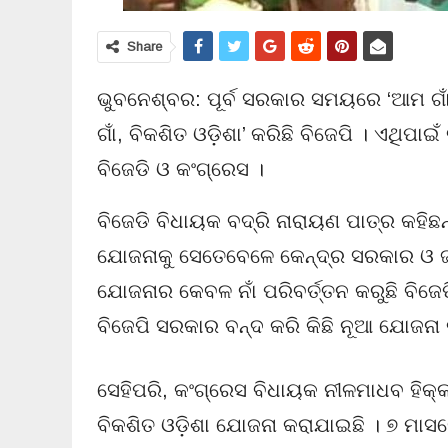
Share
ଭୁବନେଶ୍ବର: ପୂର୍ବ ସରକାର ସମୟରେ ‘ଆମ ଗାଁ 
ଗାଁ, ବିକଶିତ ଓଡ଼ିଶା’ କରିଛି ବିଜେପି । ଏଥିପାଇଁ
ବିଜେଡି ଓ କଂଗ୍ରେସ ।
ବିଜେଡି ବିଧାୟକ ବଦ୍ରି ନାରାୟଣ ପାତ୍ର କହି
ଯୋଜନାକୁ ସେତେବେଳେ କେନ୍ଦ୍ର ସରକାର ଓ ଜ
ଯୋଜନାର କେବଳ ନାଁ ପରିବର୍ତ୍ତନ କରୁଛି ବିଜେପ
ବିଜେପି ସରକାର ବନ୍ଦ କରି କିଛି ନୂଆ ଯୋଜନା 
ସେହିପରି, କଂଗ୍ରେସ ବିଧାୟକ ନୀଳମାଧବ ହିକ୍କା କ
ବିକଶିତ ଓଡ଼ିଶା ଯୋଜନା କରାଯାଇଛି । ୭ ମାସର