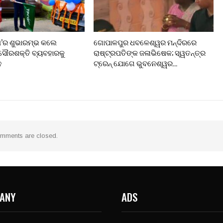
’ର ଶୁଭାରମ୍ଭ କଲେ
ଗୋପାଳପୁର ଧବଳେଶ୍ୱର ମନ୍ଦିରରେ
 ସୌରଶକ୍ତି ବ୍ୟବହାରକୁ
ରାଷ୍ଟ୍ରପତିଙ୍କ ଜଳାଭିଷେକ; ସ୍ୱତନ୍ତ୍ର
ନ
ଟ୍ରେନ୍‌ ଯୋଗେ ଭୁବନେଶ୍ୱର…
mments are closed.
ANY
ADS