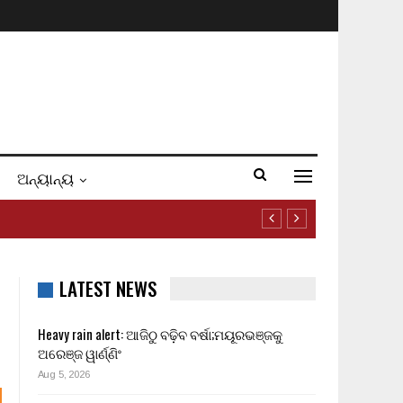
ଅନ୍ୟାନ୍ୟ
LATEST NEWS
Heavy rain alert: ଆଜିଠୁ ବଢ଼ିବ ବର୍ଷା;ମୟୂରଭଞ୍ଜକୁ
ଅରେଞ୍ଜ ୱାର୍ଣ୍ଣିଂ
Aug 5, 2026