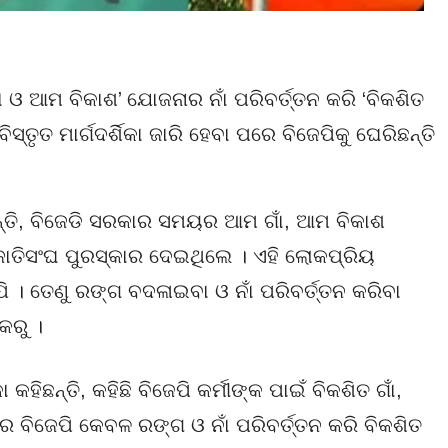
ଓ ଆମ ବିକାଶ’ ଯୋଜନାର ନାଁ ପରିବର୍ତ୍ତନ କରି ‘ବିକଶିତ
 ବିସ୍ତୃତ ମାର୍ଗଦର୍ଶିକା ଜାରି ହେବା ପରେ ବିଜେପିକୁ ଘେରିଛନ୍ତି
ଛନ୍ତି, ବିଜେଡି ସରକାର ସମୟର ଆମ ଗାଁ, ଆମ ବିକାଶ
ାତିସଂଘ ପୁରସ୍କାର ଦେଇଥିଲେ । ଏହି ଲୋକପ୍ରିୟ
ି । ତେଣୁ ରଙ୍ଗ ବଦଳାଇବା ଓ ନାଁ ପରିବର୍ତ୍ତନ କରିବା
କରୁ ।
ହିଛନ୍ତି, କହିଛି ବିଜେପି କର୍ମୀଙ୍କ ପାଇଁ ବିକଶିତ ଗାଁ,
େ ବିଜେପି କେବଳ ରଙ୍ଗ ଓ ନାଁ ପରିବର୍ତ୍ତନ କରି ବିକଶିତ