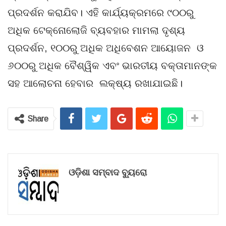
ପ୍ରଦର୍ଶନ କରାଯିବ। ଏହି କାର୍ଯ୍ୟକ୍ରମରେ ୯୦୦ରୁ
ଅଧିକ ଟେକ୍ନୋଲୋଜି ବ୍ୟବହାର ମାମଲା ଦୃଶ୍ୟ
ପ୍ରଦର୍ଶନ, ୧୦୦ରୁ ଅଧିକ ଅଧିବେଶନ ଆୟୋଜନ ଓ
୬୦୦ରୁ ଅଧିକ ବୈଶ୍ୱିକ ଏବଂ ଭାରତୀୟ ବକ୍ତାମାନଙ୍କ
ସହ ଆଲୋଚନା ହେବାର ଲକ୍ଷ୍ୟ ରଖାଯାଇଛି।
Share
ଓଡ଼ିଶା ସମ୍ବାଦ ବ୍ୟୁରୋ