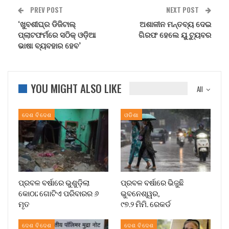
PREV POST
NEXT POST
‘ଖୁବଶୀଘ୍ର ଡିଜିଟାଲ୍
ଅଶାଳୀନ ମନ୍ତବ୍ୟ ଦେଇ
ପ୍ଲାଟଫର୍ମରେ ସଠିକ୍ ଓଡ଼ିଆ
ଗିରଫ ହେଲେ ୟୁ ଟ୍ୟୁବର
ଭାଷା ବ୍ୟବହାର ହେବ’
YOU MIGHT ALSO LIKE
All
ଦେଶ ବିଦେଶ
ଓଡିଶା
ପ୍ରବଳ ବର୍ଷାରେ ଭୁଶୁଡ଼ିଲା
ପ୍ରବଳ ବର୍ଷାରେ ଭିଜୁଛି
କୋଠା; ଗୋଟିଏ ପରିବାରର ୬
ଭୁବନେଶ୍ୱର,
ମୃତ
୯୭.୨ ମିମି. ରେକର୍ଡ
ଦେଶ ବିଦେଶ
ଦେଶ ବିଦେଶ