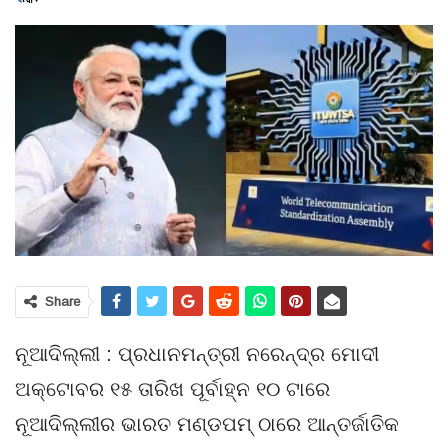
Share
ନୂଆଦିଲ୍ଲୀ : ପ୍ରଧାନମନ୍ତ୍ରୀ ନରେନ୍ଦ୍ର ମୋଦୀ
ଅକ୍ଟୋବର ୧୫ ତାରିଖ ପୂର୍ବାହ୍ନ ୧୦ ଟାରେ
ନୂଆଦିଲ୍ଲୀର ଭାରତ ମଣ୍ଡପମ୍ ଠାରେ ଆନ୍ତର୍ଜାତିକ