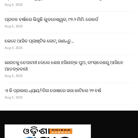
Aug 6, 2026
ପ୍ରବଳ ବର୍ଷାରେ ଭିଜୁଛି ଭୁବନେଶ୍ୱର, ୯୭.୨ ମିମି. ରେକର୍ଡ
Aug 6, 2026
କେବେ ଆସିବ ପ୍ଲାଷ୍ଟିକ ନୋଟ୍, ଜାଣନ୍ତୁ…
Aug 6, 2026
ଭାରତକୁ ଚେତାବନୀ ଦେଲେ ଶେଖ ହସିନାଙ୍କ ପୁଅ, ବାଂଲାଦେଶରୁ ଆସିବେ
ଆତଙ୍କବାଦୀ
Aug 6, 2026
ଏ କି ପ୍ରକାର ନ୍ୟାୟ ! ବିନା ଦୋଷରେ ସଜା କାଟିଲେ ୨୨ ବର୍ଷ
Aug 5, 2026