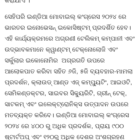
କରାଯାଏ ।
ସେହିପରି ଇଣ୍ଡିଆ ମୋବାଇଲ୍ କଂଗ୍ରେସ ୨୦୨୪ ରେ
ଭାରତର ଇନୋଭେସନ୍ ଇକୋସିଷ୍ଟମ୍ ପ୍ରଦର୍ଶିତ ହେବ।
ଏହି କାର୍ଯ୍ୟକ୍ରମରେ ଅଗ୍ରଣୀ ଟେଲିକମ୍ କମ୍ପାନୀ ଏବଂ
ଉଦ୍ଭାବକମାନେ କ୍ୱାଣ୍ଟମ୍ ଟେକ୍ନୋଲୋଜି ଏବଂ
ସର୍କୁଲାର ଇକୋନୋମିର ଅଗ୍ରଗତି ଉପରେ
ଆଲୋକପାତ କରିବା ସହିତ ୬ଜି, ୫ଜି ବ୍ୟବହାର-ମାମଲା
ପ୍ରଦର୍ଶନ, କ୍ଲାଉଡ୍ ଆଣ୍ଡ ଏଜ୍ କମ୍ପ୍ୟୁଟିଂ, ଆଇଓଟି,
ସେମିକଣ୍ଡକ୍ଟର, ସାଇବର ସିକ୍ୟୁରିଟି, ଗ୍ରୀନ୍ ଟେକ୍,
ସାଟକମ୍ ଏବଂ ଇଲେକ୍ଟ୍ରୋନିକ୍ସ ଉତ୍ପାଦନ ଉପରେ
ମତବ୍ୟକ୍ତ କରିବେ। ଇଣ୍ଡିଆ ମୋବାଇଲ୍ କଂଗ୍ରେସ
୨୦୨୪ ରେ ୪୦୦ ରୁ ଅଧିକ ପ୍ରଦର୍ଶକ, ପ୍ରାୟ ୯୦୦
ଷ୍ଟାର୍ଟଅପ୍ ଏବଂ ୧୨୦ରୁ ଅଧିକ ଦେଶର ଅଂଶଗ୍ରହଣ