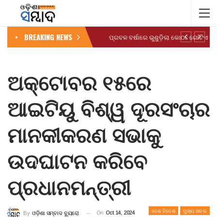
BREAKING NEWS
ଅକ୍ଟୋବର ୧୫ରେ
ଆଇଟିୟୁ ବିଶ୍ୱ ଦୂରସଂଚାର
ମାନକୀକରଣ ସଭାକୁ
ଉଦଘାଟନ କରିବେ
ପ୍ରଧାନମନ୍ତ୍ରୀ
ଦେଶ ବିଦେଶ
ମୁଖ୍ୟ ଖବର
On
Oct 14, 2024
By
ଓଡ଼ିଶା ସମ୍ବାଦ ବ୍ୟୁରୋ