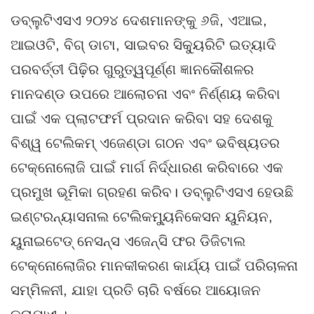
ଡବ୍ଲୁଟିଏସଏ ୨୦୨୪ ଦେଶମାନଙ୍କୁ ୬ଜି, ଏଆଇ,
ଆଇଓଟି, ବିଗ୍ ଡାଟା, ସାଇବର ସିକ୍ୟୁରିଟି ଇତ୍ୟାଦି
ପରବର୍ତ୍ତୀ ପିଢ଼ିର ଗୁରୁତ୍ୱପୂର୍ଣ୍ଣ ଜ୍ଞାନକୌଶଳର
ମାନଦଣ୍ଡ ଉପରେ ଆଲୋଚନା ଏବଂ ନିର୍ଣ୍ଣୟ କରିବା
ପାଇଁ ଏକ ପ୍ଲାଟଫର୍ମ ପ୍ରଦାନ କରିବା ସହ ଦେଶକୁ
ବିଶ୍ୱ ଟେଲିକମ୍ ଏଜେଣ୍ଡା ଗଠନ ଏବଂ ଭବିଷ୍ୟତର
ଟେକ୍ନୋଲୋଜି ପାଇଁ ମାର୍ଗ ନିର୍ଦ୍ଧାରଣ କରିବାରେ ଏକ
ପ୍ରମୁଖ ଭୂମିକା ଗ୍ରହଣ କରିବ। ଡବ୍ଲୁଟିଏସଏ ହେଉଛି
ଇଣ୍ଟରନ୍ୟାସନାଲ ଟେଲିକମ୍ୟୁନିକେସନ ୟୁନିୟନ,
ୟୁନାଇଟେଡ୍ ନେସନ୍ସ ଏଜେନ୍ସି ଫର ଡିଜିଟାଲ
ଟେକ୍ନୋଲୋଜିର ମାନକୀକରଣ କାର୍ଯ୍ୟ ପାଇଁ ପରିଚାଳନା
ସମ୍ମିଳନୀ, ଯାହା ପ୍ରତି ଚାରି ବର୍ଷରେ ଆୟୋଜନ