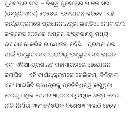
ଦୂରସଂଚାର ସଂଘ – ବିଶ୍ୱ ଦୂରସଂଚାର ମାନକ ସଭା
(ଡବ୍ଲୁଟିଏସଏ) ୨୦୨୪ର ଉଦଘାଟନ କରିବେ। ଏହି
କାର୍ଯ୍ୟକ୍ରମରେ ପ୍ରଧାନମନ୍ତ୍ରୀ ଇଣ୍ଡିଆ ମୋବାଇଲ
କଂଗ୍ରେସ ୨୦୨୪ର ଅଷ୍ଟମ ସଂସ୍କରଣକୁ ମଧ୍ୟ
ଉଦଘାଟନ କରିବାର ଯୋଜନା ରହିଛି । ପ୍ରଥମ ଥର
ପାଇଁ ଡବ୍ଲୁଟିଏସଏ ଆଇଟିୟୁ-ଡବ୍ଲୁଟିଏସଏ ଭାରତ
ଏବଂ ଏସିଆ-ପ୍ରଶାନ୍ତ ମହାସାଗରରେ ଆୟୋଜନ
କରାଯିବ । ଏହି କାର୍ଯ୍ୟକ୍ରମରେ ଟେଲିକମ୍, ଡିଜିଟାଲ
ଏବଂ ଆଇସିଟି କ୍ଷେତ୍ରକୁ ପ୍ରତିନିଧିତ୍ୱ କରୁଥିବା
୧୯୦ରୁ ଅଧିକ ଦେଶର ୩,୦୦୦ରୁ ଅଧିକ ଶିଳ୍ପ ନେତା,
ନୀତି ନିର୍ମାତା ଏବଂ ବୈଷୟିକ ବିଶେଷଜ୍ଞ ଏକାଠି ହେବେ।