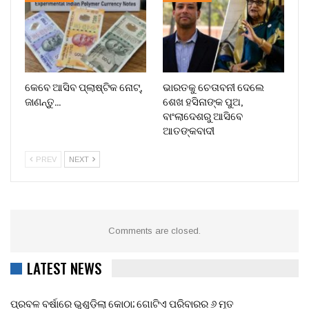
କେବେ ଆସିବ ପ୍ଲାଷ୍ଟିକ ନୋଟ୍,
ଭାରତକୁ ଚେତାବନୀ ଦେଲେ
ଜାଣନ୍ତୁ…
ଶେଖ ହସିନାଙ୍କ ପୁଅ,
ବାଂଲାଦେଶରୁ ଆସିବେ
ଆତଙ୍କବାଦୀ
PREV
NEXT
Comments are closed.
LATEST NEWS
ପ୍ରବଳ ବର୍ଷାରେ ଭୁଶୁଡ଼ିଲା କୋଠା; ଗୋଟିଏ ପରିବାରର ୬ ମୃତ