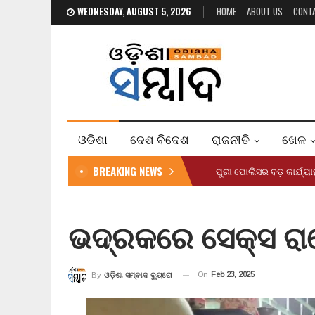
WEDNESDAY, AUGUST 5, 2026
HOME
ABOUT US
CONT
ଓଡିଶା
ଦେଶ ବିଦେଶ
ରାଜନୀତି
ଖେଳ
BREAKING NEWS
ପୁରୀ ପୋଲିସର ବଡ଼ କାର୍ଯ୍
ଭଦ୍ରକରେ ସେକ୍ସ ରା
On
Feb 23, 2025
By
ଓଡ଼ିଶା ସମ୍ବାଦ ବ୍ୟୁରୋ