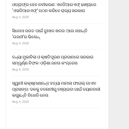
ଓଡ୍ରାଫ୍‌ର ହେବ ନବୀକରଣ: ଏନଡିଆରଏଫ୍ ଢାଞ୍ଚାରେ
‘ଏସଡିଆରଏଫ୍’ ଗଠନ କରିବେ ରାଜ୍ୟ ସରକାର
Aug 4, 2026
ସିନେମା ଜଗତ ପାଇଁ ଦୁଃଖଦ ଖବର: ଆଉ ନାହାନ୍ତି
‘ଗଜନୀ’ର ଭିଲେନ୍
Aug 4, 2026
ବନ୍ୟା ମୁକାବିଲା ଓ କ୍ଷତିପୂରଣ ପ୍ରଦାନରେ ସରକାର
ସମ୍ପୂର୍ଣ୍ଣ ବିଫଳ: ଓଡ଼ିଶା ଜନତା କଂଗ୍ରେସ
Aug 4, 2026
ସ୍ୱାମୀ ଲକ୍ଷ୍ମଣାନନ୍ଦ ହତ୍ୟା ମାମଲା ଫାଇଲ୍ ଗାଏବ
ପ୍ରସଙ୍ଗ: ଦଳକୁ ବଦନାମୀରୁ ବଞ୍ଚାଇବା ପାଇଁ ବୟାନବାଜୀ
କରୁଛନ୍ତି ବିଜେଡି ନେତା
Aug 4, 2026