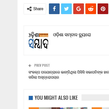
Share
ଓଡ଼ିଶା ସମ୍ବାଦ ବ୍ୟୁରୋ
PREV POST
ସଂକଳ୍ପ ପଦଯାତ୍ରାରେ ଭାଙ୍ଗିଥିଲା ପିସିସି ସଭାପତିଙ୍କ ହାତ
ସରିଲା ଅସ୍ତ୍ରୋପଚାର
YOU MIGHT ALSO LIKE