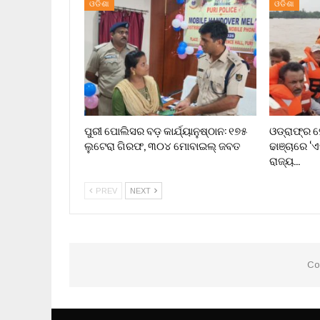
ଓଡିଶା
ଓଡିଶା
ପୁରୀ ପୋଲିସର ବଡ଼ କାର୍ଯ୍ୟାନୁଷ୍ଠାନ: ୧୭୫
ଓଡ୍ରାଫ୍‌ର
ଲୁଟେରା ଗିରଫ, ୩୦୪ ମୋବାଇଲ୍ ଜବତ
ଢାଞ୍ଚାରେ 
ରାଜ୍ୟ…
PREV
NEXT
Co