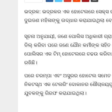
ଭଦ୍ରକ: ଭଦ୍ରକର ଏକ ହୋଟେଲରେ ସେକ୍ସ ରା
ଦୁଇଜଣ ମହିଳାଙ୍କୁ ଉଦ୍ଧାର କରାଯାଇଥିଲା ବ
ସୂଚନା ଅନୁଯାୟୀ, ଜଣେ ପୋଲିସ ଅଧିକାରୀ ଗ୍
ଡିଲ୍ କରିବା ପରେ ଜଣେ ଯୌନ କର୍ମୀଙ୍କ ସହ
ପୋଲିସର ଏକ ଟିମ୍ ହୋଟେଲରେ ଚଢଉ କରିବା 
ରଖିଛି।
ପରେ ଚରମ୍ପା ଏବଂ ଅସୁରର ହୋଟେଲ ସମେତ ଅ
ନିକଟସ୍ଥ ଏକ ଟେଲରିଂ ଦୋକାନର ଶୌଚାଳୟରୁ 
ଯୁବକଙ୍କୁ ଗିରଫ କରାଯାଇଥିଲା।