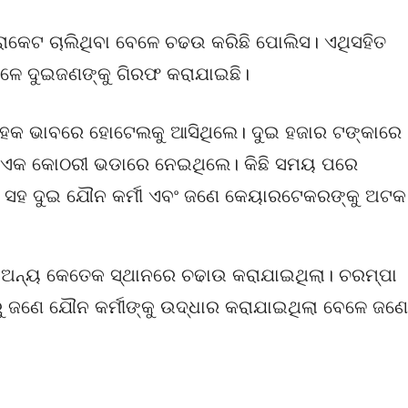
କେଟ ଚାଲିଥିବା ବେଳେ ଚଢଉ କରିଛି ପୋଲିସ। ଏଥିସହିତ
େଳେ ଦୁଇଜଣଙ୍କୁ ଗିରଫ କରାଯାଇଛି।
ରାହକ ଭାବରେ ହୋଟେଲକୁ ଆସିଥିଲେ। ଦୁଇ ହଜାର ଟଙ୍କାରେ
ିତ ଏକ କୋଠରୀ ଭଡାରେ ନେଇଥିଲେ। କିଛି ସମୟ ପରେ
ସହ ଦୁଇ ଯୌନ କର୍ମୀ ଏବଂ ଜଣେ କେୟାରଟେକରଙ୍କୁ ଅଟକ
ନ୍ୟ କେତେକ ସ୍ଥାନରେ ଚଢାଉ କରାଯାଇଥିଲା। ଚରମ୍ପା
ଜଣେ ଯୌନ କର୍ମୀଙ୍କୁ ଉଦ୍ଧାର କରାଯାଇଥିଲା ବେଳେ ଜଣେ