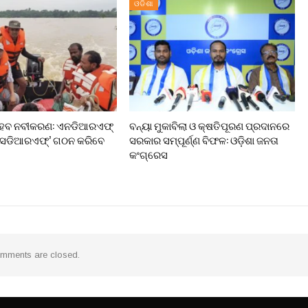
ଓଡିଶା
 ହେବ ନବୀକରଣ: ଏନଡିଆରଏଫ୍
ବନ୍ୟା ମୁକାବିଲା ଓ କ୍ଷତିପୂରଣ ପ୍ରଦାନରେ
‘ଏସଡିଆରଏଫ୍’ ଗଠନ କରିବେ
ସରକାର ସମ୍ପୂର୍ଣ୍ଣ ବିଫଳ: ଓଡ଼ିଶା ଜନତା
କଂଗ୍ରେସ
mments are closed.