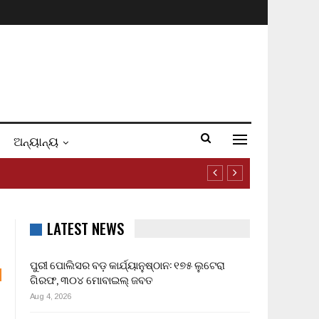
ଅନ୍ୟାନ୍ୟ
LATEST NEWS
ପୁରୀ ପୋଲିସର ବଡ଼ କାର୍ଯ୍ୟାନୁଷ୍ଠାନ: ୧୭୫ ଲୁଟେରା
ଗିରଫ, ୩୦୪ ମୋବାଇଲ୍ ଜବତ
Aug 4, 2026