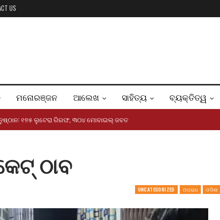
ACT US
ମନୋରଞ୍ଜନ
ଆଲେଖ
ସାହିତ୍ୟ
ବ୍ୟକ୍ତିତ୍ୱ
ୟାନୁଷ୍ଠାନ: ୧୭୫ ଲୁଟେରା ଗିରଫ, ୩୦୪ ମୋବାଇଲ୍ ଜବତ
କେଟ୍ ଠାବ
UNCATEGORIZED
ଅପରାଧ
ଓଡିଶା