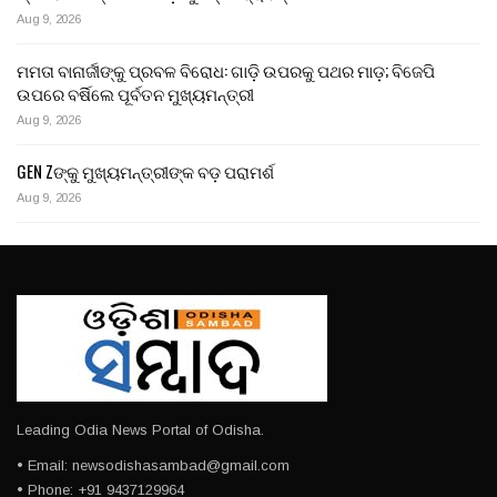
Aug 9, 2026
ମମତା ବାନାର୍ଜୀଙ୍କୁ ପ୍ରବଳ ବିରୋଧ: ଗାଡ଼ି ଉପରକୁ ପଥର ମାଡ଼; ବିଜେପି
ଉପରେ ବର୍ଷିଲେ ପୂର୍ବତନ ମୁଖ୍ୟମନ୍ତ୍ରୀ
Aug 9, 2026
GEN Zଙ୍କୁ ମୁଖ୍ୟମନ୍ତ୍ରୀଙ୍କ ବଡ଼ ପରାମର୍ଶ
Aug 9, 2026
Leading Odia News Portal of Odisha.
• Email: newsodishasambad@gmail.com
• Phone: +91 9437129964