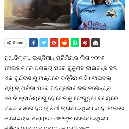
Share
ନୂଆଦିଲ୍ଲୀ: ଇଣ୍ଡିଆନ୍ ପ୍ରିମିୟର ଲିଗ୍ ୨୦୨୬
ଫାଇନାଲରେ ପରାଜୟ ପରେ ଗୁଜୁରାଟ ଟାଇଟନ୍ସ ଦଳ
ଏକ ଦୁର୍ଘଟଣାରୁ ଅଳ୍ପକେ ବର୍ତ୍ତିଯାଇଛି। ଟାଇଟଲ୍
ମ୍ୟାଚ୍ ହାରିବା ପରେ ଅହମ୍ମଦାବାଦର ନରେନ୍ଦ୍ର
ମୋଦି ଷ୍ଟାଡିୟମରୁ ହୋଟେଲକୁ ଫେରୁଥିବା ସମୟରେ
ଦଳର ବସରେ ହଠାତ୍ ନିଆଁ ଲାଗିଯାଇଥିଲା। ଯାହା ଫଳରେ
ଖେଳାଳିଙ୍କ ମଧ୍ୟରେ ଆତଙ୍କ ଖେଳିଯାଇଥିଲା।
ସୌଭାଗ୍ୟବଶତଃ ସମସ୍ତ ଖେଳାଳି ଏବଂ