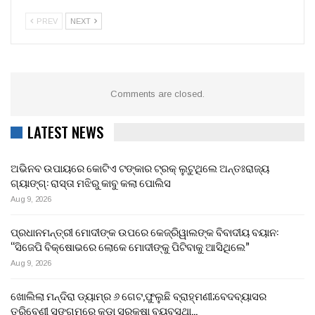
PREV
NEXT
Comments are closed.
LATEST NEWS
ଅଭିନବ ଉପାୟରେ କୋଟିଏ ଟଙ୍କାର ଟ୍ରକ୍ ଲୁଟୁଥିଲେ ଅନ୍ତଃରାଜ୍ୟ
ଗ୍ୟାଙ୍ଗ୍: ରାସ୍ତା ମଝିରୁ କାବୁ କଲା ପୋଲିସ
Aug 9, 2026
ପ୍ରଧାନମନ୍ତ୍ରୀ ମୋଦୀଙ୍କ ଉପରେ କେଜ୍ରିୱାଲଙ୍କ ବିବାଦୀୟ ବୟାନ:
“ସିଜେପି ବିକ୍ଷୋଭରେ ଲୋକେ ମୋଦୀଙ୍କୁ ପିଟିବାକୁ ଆସିଥିଲେ”
Aug 9, 2026
ଖୋଲିଲା ମନ୍ଦିରା ଡ୍ୟାମ୍‌ର ୬ ଗେଟ,ଫୁଲୁଛି ବ୍ରାହ୍ମଣୀ;ବେଦବ୍ୟାସର
ତ୍ରିବେଣୀ ସଙ୍ଗମରେ କଡ଼ା ସୁରକ୍ଷା ବ୍ୟବସ୍ଥା…