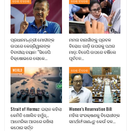
ଦେଶ ବିଦେଶ
ଦେଶ ବିଦେଶ
ପ୍ରଧାନମନ୍ତ୍ରୀ ମୋଦୀଙ୍କ
ମମତା ବାନାର୍ଜୀଙ୍କୁ ପ୍ରବଳ
ଉପରେ କେଜ୍ରିୱାଲଙ୍କ
ବିରୋଧ: ଗାଡ଼ି ଉପରକୁ ପଥର
ବିବାଦୀୟ ବୟାନ: “ସିଜେପି
ମାଡ଼; ବିଜେପି ଉପରେ ବର୍ଷିଲେ
ବିକ୍ଷୋଭରେ ଲୋକେ…
ପୂର୍ବତନ…
WORLD
ଦେଶ ବିଦେଶ
Strait of Hormuz: ଇରାନ କହିଲା
Women’s Reservation Bill:
କେମିତି ଖୋଲିବ ହର୍ମୁଜ୍…
ମହିଳା ସଂରକ୍ଷଣକୁ ବିରୋଧୀଙ୍କ
ଆମେରିକା ଆଗରେ ରଖିଲା
ସମର୍ଥନ! ଜାଣନ୍ତୁ କେଉଁ ଦଳ…
କଠୋର ସର୍ତ୍ତ