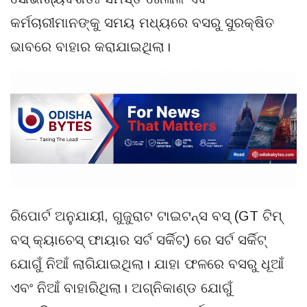
କର୍ମଚାରୀମାନଙ୍କୁ ସମୟ ମଧ୍ୟରେ ବସରୁ ସୁରକ୍ଷିତ
ଭାବରେ ବାହାର କରାଯାଇଥିଲା।
ରିପୋର୍ଟ ଅନୁଯାୟୀ, ଗୁଜୁରାଟ ଟାଇଟନ୍ସ ବସ୍ (GT ଟିମ୍
ବସ୍ କ୍ୟାଚେସ୍ ଫାୟାର ସର୍ଟ ସର୍କିଟ୍) ରେ ସର୍ଟ ସର୍କିଟ୍
ଯୋଗୁଁ ନିଆଁ ଲାଗିଯାଇଥିଲା। ଯାହା ଫଳରେ ବସରୁ ଧୂଆଁ
ଏବଂ ନିଆଁ ବାହାରିଥିଲା। ଅଗ୍ନିକାଣ୍ଡ ଯୋଗୁଁ