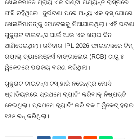
ଖେଳାଳିମାନେ ପ୍ରାୟ ଏକ ଘଣ୍ଟା ପର୍ଯ୍ୟନ୍ତ ରାସ୍ତାରେ
ଫସି ରହିଥିଲେ। ଦୁର୍ଘଟଣା ପରେ ଅନ୍ୟ ଏକ ବସ୍ ଯୋଗେ
ଖେଳାଳିମାନଙ୍କୁ ହୋଟେଲକୁ ନିଆଯାଇଥିଲା। ଏହି ଘଟଣା
ଗୁଜୁରାଟ ଟାଇଟନ୍ସ ପାଇଁ ଆଉ ଏକ ଖରାପ ଦିନ
ଆଣିଦେଇଥିଲା। ରବିବାର IPL 2026 ଫାଇନାଲରେ ଟିମ୍
ରୟାଲ୍ ଚ୍ୟାଲେଞ୍ଜର୍ସ ବାଙ୍ଗାଲୋର (RCB) ଠାରୁ ୫
ୱିକେଟରେ ପରାଜୟ ବରଣ କରିଥିଲା।
ଗୁଜୁରାଟ ଟାଇଟନ୍ସ ଟସ୍ ହାରି ନରେନ୍ଦ୍ର ମୋଦି
ଷ୍ଟାଡିୟମରେ ପ୍ରଥମେ ବ୍ୟାଟିଂ କରିବାକୁ ନିଷ୍ପତ୍ତି
ନେଇଥିଲା। ପ୍ରଥମେ ବ୍ୟାଟିଂ କରି ଦଳ ୮ ୱିକେଟ୍ ହରାଇ
୧୫୫ ରନ୍ କରିଥିଲା।