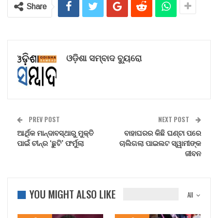
Share
ଓଡ଼ିଶା ସମ୍ବାଦ ବ୍ୟୁରୋ
PREV POST
NEXT POST
ଆର୍ଥିକ ମାନ୍ଦାବସ୍ଥାରୁ ମୁକ୍ତି
ବାହାଘରର କିଛି ଘଣ୍ଟା ପରେ
ପାଇଁ ଚୀନ୍‌ର ‘ଛୁଟି’ ଫର୍ମୁଲା
ଚାଲିଗଲା ପାଇଲଟ ସ୍ୱାମୀଙ୍କ
ଜୀବନ
YOU MIGHT ALSO LIKE
All