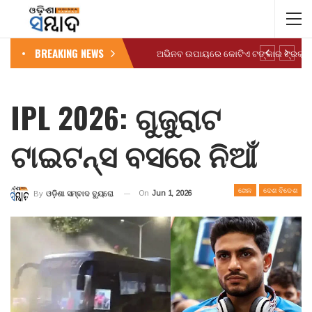
BREAKING NEWS
IPL 2026: ଗୁଜୁରାଟ
ଟାଇଟନ୍ସ ବସରେ ନିଆଁ
ଖେଳ
ଦେଶ ବିଦେଶ
On
Jun 1, 2026
By
ଓଡ଼ିଶା ସମ୍ବାଦ ବ୍ୟୁରୋ