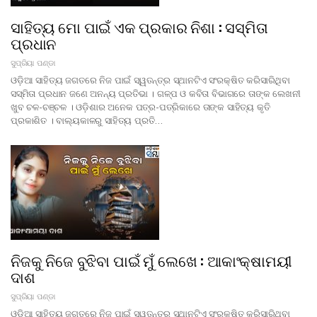
ସାହିତ୍ୟ ମୋ ପାଇଁ ଏକ ପ୍ରକାର ନିଶା : ସସ୍ମିତା
ପ୍ରଧାନ
ସୁପ୍ରିୟା ପଣ୍ଡା
ଓଡ଼ିଆ ସାହିତ୍ୟ ଜଗତରେ ନିଜ ପାଇଁ ସ୍ୱତନ୍ତ୍ର ସ୍ଥାନଟିଏ ସଂରକ୍ଷିତ କରିସାରିଥିବା
ସସ୍ମିତା ପ୍ରଧାନ ଜଣେ ଅନନ୍ୟ ପ୍ରତିଭା । ଗଳ୍ପ ଓ କବିତା ବିଭାଗରେ ତାଙ୍କ ଲେଖନୀ
ଖୁବ ଚଳ-ଚଞ୍ଚଳ । ଓଡ଼ିଶାର ଅନେକ ପତ୍ର-ପତ୍ରିକାରେ ତାଙ୍କ ସାହିତ୍ୟ କୃତି
ପ୍ରକାଶିତ । ବାଲ୍ୟକାଳରୁ ସାହିତ୍ୟ ପ୍ରତି…
ନିଜକୁ ନିଜେ ବୁଝିବା ପାଇଁ ମୁଁ ଲେଖେ : ଆକାଂକ୍ଷାମୟୀ
ଦାଶ
ସୁପ୍ରିୟା ପଣ୍ଡା
ଓଡ଼ିଆ ସାହିତ୍ୟ ଜଗତରେ ନିଜ ପାଇଁ ସ୍ୱତନ୍ତ୍ର ସ୍ଥାନଟିଏ ସଂରକ୍ଷିତ କରିସାରିଥିବା