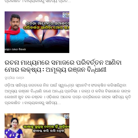
ପ୍ରକାଶିତ । ବାଲ୍ୟକାଳରୁ ସାହିତ୍ୟ ପ୍ରତି…
ରଚନା ମାଧ୍ୟମରେ ସମାଜରେ ପରିବର୍ତ୍ତନ ଆଣିବା
ମୋର ଲକ୍ଷ୍ୟ : ଅମୂଲ୍ୟ ରଞ୍ଜନ ବିନ୍ଧାଣୀ
ସୁପ୍ରିୟା ପଣ୍ଡା
ଓଡ଼ିଆ ସାହିତ୍ୟ ଜଗତରେ ନିଜ ପାଇଁ ସ୍ୱତନ୍ତ୍ର ସ୍ଥାନଟିଏ ସଂରକ୍ଷିତ କରିସାରିଥିବା
ଅମୂଲ୍ୟ ରଞ୍ଜନ ବିନ୍ଧାଣି ଜଣେ ଅନନ୍ୟ ପ୍ରତିଭା । ଗଳ୍ପ ଓ କବିତା ବିଭାଗରେ ତାଙ୍କ
ଲେଖନୀ ଖୁବ ଚଳ-ଚଞ୍ଚଳ । ଓଡ଼ିଶାର ଅନେକ ପତ୍ର-ପତ୍ରିକାରେ ତାଙ୍କ ସାହିତ୍ୟ କୃତି
ପ୍ରକାଶିତ । ବାଲ୍ୟକାଳରୁ ସାହିତ୍ୟ…