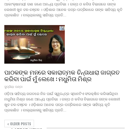
ଆକାଂକ୍ଷାମୟୀ ଦାଶ ଜଣେ ଅନନ୍ୟ ପ୍ରତିଭା । ଗଳ୍ପ ଓ କବିତା ବିଭାଗରେ ତାଙ୍କ
ଲେଖନୀ ଖୁବ ଚଳ-ଚଞ୍ଚଳ । ଓଡ଼ିଶାର ଅନେକ ପତ୍ର-ପତ୍ରିକାରେ ତାଙ୍କ ସାହିତ୍ୟ କୃତି
ପ୍ରକାଶିତ । ବାଲ୍ୟକାଳରୁ ସାହିତ୍ୟ ପ୍ରତି…
ପାଠକଙ୍କ ମନରେ ସକାରାତ୍ମକ ଚିନ୍ତାଧାରା ଜାଗ୍ରତ
କରିବା ପାଇଁ ମୁଁ ଲେଖେ : ମଧୁମିତା ମିଶ୍ର
ସୁପ୍ରିୟା ପଣ୍ଡା
ଓଡ଼ିଆ ସାହିତ୍ୟ ଜଗତରେ ନିଜ ପାଇଁ ସ୍ୱତନ୍ତ୍ର ସ୍ଥାନଟିଏ ସଂରକ୍ଷିତ କରିସାରିଥିବା
ମଧୁମିତା ମିଶ୍ର ଜଣେ ଅନନ୍ୟ ପ୍ରତିଭା । ଗଳ୍ପ ଓ କବିତା ବିଭାଗରେ ତାଙ୍କ ଲେଖନୀ
ଖୁବ ଚଳ-ଚଞ୍ଚଳ । ଓଡ଼ିଶାର ଅନେକ ପତ୍ର-ପତ୍ରିକାରେ ତାଙ୍କ ସାହିତ୍ୟ କୃତି
ପ୍ରକାଶିତ । ବାଲ୍ୟକାଳରୁ ସାହିତ୍ୟ ପ୍ରତି…
OLDER POSTS