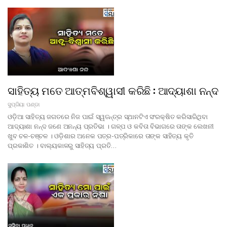
ସାହିତ୍ୟ ମତେ ଆତ୍ମବିଶ୍ୱାସୀ କରିଛି : ଆଦ୍ୟାଶା ନନ୍ଦ
ସୁପ୍ରିୟା ପଣ୍ଡା
ଓଡ଼ିଆ ସାହିତ୍ୟ ଜଗତରେ ନିଜ ପାଇଁ ସ୍ୱତନ୍ତ୍ର ସ୍ଥାନଟିଏ ସଂରକ୍ଷିତ କରିସାରିଥିବା
ଆଦ୍ୟାଶା ନନ୍ଦ ଜଣେ ଅନନ୍ୟ ପ୍ରତିଭା । ଗଳ୍ପ ଓ କବିତା ବିଭାଗରେ ତାଙ୍କ ଲେଖନୀ
ଖୁବ ଚଳ-ଚଞ୍ଚଳ । ଓଡ଼ିଶାର ଅନେକ ପତ୍ର-ପତ୍ରିକାରେ ତାଙ୍କ ସାହିତ୍ୟ କୃତି
ପ୍ରକାଶିତ । ବାଲ୍ୟକାଳରୁ ସାହିତ୍ୟ ପ୍ରତି…