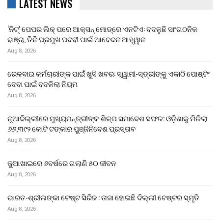
LATEST NEWS
‘ନିଟ୍’ ପେପର ଲିକ୍ ପରେ ଆକ୍ସନ୍‌ ମୋଡ୍‌ରେ ଏନଟିଏ: ବଦଳୁଛି ସାଂଗଠନିକ
ଢାଞ୍ଚା, ତିନି ପ୍ରମୁଖ ପଦବୀ ପାଇଁ ଆବେଦନ ଆହ୍ୱାନ
Aug 8, 2026
ରେଳବାଇ କର୍ମଚାରୀଙ୍କ ପାଇଁ ଖୁସି ଖବର: ସ୍ୱାମୀ-ସ୍ତ୍ରୀଙ୍କୁ ଏକାଠି ପୋଷ୍ଟିଂ
ଦେବା ପାଇଁ ବଦଳିଲା ନିୟମ
Aug 8, 2026
ନୂଆଦିଲ୍ଲୀରେ ମୁଖ୍ୟମନ୍ତ୍ରୀଙ୍କ ଶିଳ୍ପ ସମାବେଶ ସଫଳ: ଓଡ଼ିଶାକୁ ମିଳିଲା
୬୬,୩୯୨ କୋଟି ଟଙ୍କାର ପୁଞ୍ଜିନିବେଶ ପ୍ରସ୍ତାବ
Aug 8, 2026
କୁଆଖାଇରେ ୬ବର୍ଷରେ ଗଲାଣି ୫୦ ଜୀବନ
Aug 8, 2026
ଭାରତ-ଶ୍ରୀଲଙ୍କା ଟେଷ୍ଟ ସିରିଜ : ତାଜା ହୋଇଛି ଦିଲ୍ଲୀ ଟେଷ୍ଟର ସ୍ମୃତି
Aug 8, 2026