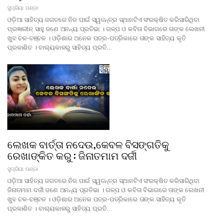
ସୁପ୍ରିୟା ପଣ୍ଡା
ଓଡ଼ିଆ ସାହିତ୍ୟ ଜଗତରେ ନିଜ ପାଇଁ ସ୍ୱତନ୍ତ୍ର ସ୍ଥାନଟିଏ ସଂରକ୍ଷିତ କରିସାରିଥିବା
ପ୍ରଜ୍ଞାଲୀନ ସାହୁ ଜଣେ ଅନନ୍ୟ ପ୍ରତିଭା । ଗଳ୍ପ ଓ କବିତା ବିଭାଗରେ ତାଙ୍କ ଲେଖନୀ
ଖୁବ ଚଳ-ଚଞ୍ଚଳ । ଓଡ଼ିଶାର ଅନେକ ପତ୍ର-ପତ୍ରିକାରେ ତାଙ୍କ ସାହିତ୍ୟ କୃତି
ପ୍ରକାଶିତ । ବାଲ୍ୟକାଳରୁ ସାହିତ୍ୟ ପ୍ରତି…
ଲେଖକ ବାର୍ତ୍ତା ନଦେଉ,କେବଳ ବିସଙ୍ଗତିକୁ
ରେଖାଙ୍କିତ କରୁ : ଜିନାତମାମ ଦର୍ଜୀ
ସୁପ୍ରିୟା ପଣ୍ଡା
ଓଡ଼ିଆ ସାହିତ୍ୟ ଜଗତରେ ନିଜ ପାଇଁ ସ୍ୱତନ୍ତ୍ର ସ୍ଥାନଟିଏ ସଂରକ୍ଷିତ କରିସାରିଥିବା
ଜିନାତମାମ ଦର୍ଜୀ ଜଣେ ଅନନ୍ୟ ପ୍ରତିଭା । ଗଳ୍ପ ଓ କବିତା ବିଭାଗରେ ତାଙ୍କ ଲେଖନୀ
ଖୁବ ଚଳ-ଚଞ୍ଚଳ । ଓଡ଼ିଶାର ଅନେକ ପତ୍ର-ପତ୍ରିକାରେ ତାଙ୍କ ସାହିତ୍ୟ କୃତି
ପ୍ରକାଶିତ । ବାଲ୍ୟକାଳରୁ ସାହିତ୍ୟ ପ୍ରତି…