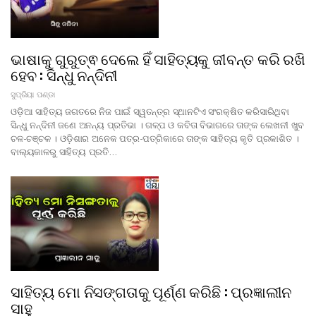
ଭାଷାକୁ ଗୁରୁତ୍ଵ ଦେଲେ ହିଁ ସାହିତ୍ୟକୁ ଜୀବନ୍ତ କରି ରଖି
ହେବ : ସିନ୍ଧୁ ନନ୍ଦିନୀ
ସୁପ୍ରିୟା ପଣ୍ଡା
ଓଡ଼ିଆ ସାହିତ୍ୟ ଜଗତରେ ନିଜ ପାଇଁ ସ୍ୱତନ୍ତ୍ର ସ୍ଥାନଟିଏ ସଂରକ୍ଷିତ କରିସାରିଥିବା
ସିନ୍ଧୁ ନନ୍ଦିନୀ ଜଣେ ଅନନ୍ୟ ପ୍ରତିଭା । ଗଳ୍ପ ଓ କବିତା ବିଭାଗରେ ତାଙ୍କ ଲେଖନୀ ଖୁବ
ଚଳ-ଚଞ୍ଚଳ । ଓଡ଼ିଶାର ଅନେକ ପତ୍ର-ପତ୍ରିକାରେ ତାଙ୍କ ସାହିତ୍ୟ କୃତି ପ୍ରକାଶିତ ।
ବାଲ୍ୟକାଳରୁ ସାହିତ୍ୟ ପ୍ରତି…
ସାହିତ୍ୟ ମୋ ନିସଙ୍ଗତାକୁ ପୂର୍ଣ୍ଣ କରିଛି : ପ୍ରଜ୍ଞାଲୀନ
ସାହୁ