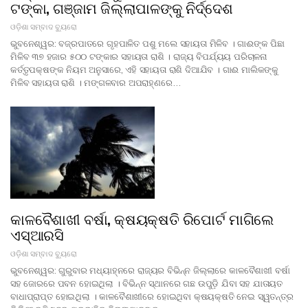
ଟଙ୍କା, ଗଞ୍ଜାମ ଜିଲ୍ଲାପାଳଙ୍କୁ ନିର୍ଦ୍ଦେଶ
ଓଡ଼ିଶା ସମ୍ବାଦ ବ୍ୟୁରୋ
ଭୁବନେଶ୍ୱର: ବଜ୍ରପାତରେ ଗୃହପାଳିତ ପଶୁ ମଲେ ସହାୟତା ମିଳିବ । ଗାଈଙ୍କ ପିଛା
ମିଳିବ ୩୭ ହଜାର ୫୦୦ ଟଙ୍କାର ସହାୟତା ରାଶି । ରାଜ୍ୟ ବିପର୍ଯ୍ୟୟ ପରିଚାଳନା
କର୍ତ୍ତୃପକ୍ଷଙ୍କ ନିୟମ ଅନୁସାରେ, ଏହି ସହାୟତା ରାଶି ଦିଆଯିବ । ଗାଈ ମାଲିକଙ୍କୁ
ମିଳିବ ସହାୟତା ରାଶି । ମଙ୍ଗଳବାର ଅପରାହ୍ଣରେ…
କାଳବୈଶାଖୀ ବର୍ଷା, କ୍ଷୟକ୍ଷତି ରିପୋର୍ଟ ମାଗିଲେ
ଏସ୍ଆରସି
ଓଡ଼ିଶା ସମ୍ବାଦ ବ୍ୟୁରୋ
ଭୁବନେଶ୍ୱର: ଗୁରୁବାର ମଧ୍ୟାହ୍ନରେ ରାଜ୍ୟର ବିଭିନ୍ନ ଜିଲ୍ଲାରେ କାଳବୈଶାଖୀ ବର୍ଷା
ସହ ଜୋରରେ ପବନ ହୋଇଥିଲା । ବିଭିନ୍ନ ସ୍ଥାନରେ ଗଛ ଉପୁଡ଼ି ଯିବା ସହ ଯାତାୟତ
ବାଧାପ୍ରାପ୍ତ ହୋଇଥିଲା । କାଳବୈଶାଖୀରେ ହୋଇଥିବା କ୍ଷୟକ୍ଷତି ନେଇ ସ୍ୱତନ୍ତ୍ର