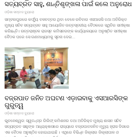
ସତ୍ୟବ୍ରତ ସାହୁ, ଶାନ୍ତିଶୃଙ୍ଖଳା ପାଇଁ କଲେ ଅନୁରୋଧ
ଓଡ଼ିଶା ସମ୍ବାଦ ବ୍ୟୁରୋ
ସମ୍ବଲପୁରରେ କର୍ଫ୍ୟୁ ବଳବତ୍ତର ଥିବା ବେଳେ ରବିବାର ଏସଆରସି ତଥା ଅତିରିକ୍ତ
ମୁଖ୍ୟ ସଚିବ ସତ୍ୟବ୍ରତ ସାହୁ ଆୟୋଜିତ ଉଚ୍ଚସ୍ତରୀୟ ବୈଠକରେ ସ୍ଥିତିର ସମୀକ୍ଷା
କରିଛନ୍ତି। ଉତ୍ତରାଞ୍ଚଳ ରାଜସ୍ବ କମିସନରଙ୍କ କାର୍ଯ୍ୟାଳୟରେ ଅନୁଷ୍ଠିତ ସମୀକ୍ଷା
ବୈଠକ ପରେ ସେ ଗଣମାଧ୍ୟମକୁ ସୂଚନା ଦେଇ…
ବଜ୍ରପାତ ଜନିତ ଅଘଟଣ ଏଡ଼ାଇବାକୁ ଏସଆରସିଙ୍କ
ଗୁରୁତ୍ୱ
ଓଡ଼ିଶା ସମ୍ବାଦ ବ୍ୟୁରୋ
ଭୁବନେଶ୍ୱର: ସ୍ୱତନ୍ତ୍ର ରିଲିଫ୍‌ କମିଶନର ତଥା ଅତିରିକ୍ତ ମୁଖ୍ୟ ଶାସନ ସଚିବ
ସତ୍ୟବ୍ରତ ସାହୁଙ୍କ ଅଧ୍ୟକ୍ଷତାରେ ରାଜ୍ୟରେ ବଜ୍ରପାତଜନିତ ମୃତ୍ୟୁ ହ୍ରାସ ଦିଗରେ
ଏକ ବୈଠକ ଅନୁଷ୍ଠିତ ହୋଇଯାଇଛି । ଏଥିରେ ବିଭିନ୍ନ ଜିଲ୍ଲାର ଜିଲ୍ଲାପାଳ ଓ