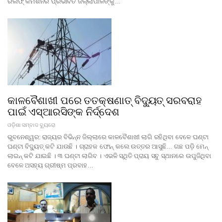
ରିଲିଫ୍ କମିଶନର ପ୍ରଭାବିତ ଜିଲ୍ଲାପାଳଙ୍କୁ…
କାଳବୈଶାଖୀ ପରେ ତତକ୍ଷଣାତ୍ ବିଦ୍ୟୁତ୍ ସରବରାହ
ପାଇଁ ଏସ୍ଆରସିଙ୍କ ନିର୍ଦ୍ଦେଶ
ଓଡ଼ିଶା ସମ୍ବାଦ ବ୍ୟୁରୋ
ଭୁବନେଶ୍ୱର: ରାଜ୍ୟର ବିଭିନ୍ନ ଜିଲ୍ଲାରେ କାଳବୈଶାଖୀ ଲାଗି ରହିଥିବା ବେଳେ ଘଣ୍ଟା
ଘଣ୍ଟା ବିଦ୍ୟୁତ୍ କଟି ଯାଉଛି । ଗ୍ରାହକ ଫୋନ୍ କଲେ ଉତ୍ତର ଆସୁଛି… ଗଛ ପଡ଼ି ମେନ୍
ଲାଇନ୍ କଟି ଯାଇଛି । ୩ ଘଣ୍ଟା ଲାଗିବ । ଏଭଳି ସ୍ଥିତି ପ୍ରାୟ ସବୁ ସ୍ଥାନରେ ଉପୁଜିଥିବା
ବେଳେ ଅସହ୍ୟ ଗ୍ରୀଷ୍ମ ପ୍ରବାହ…