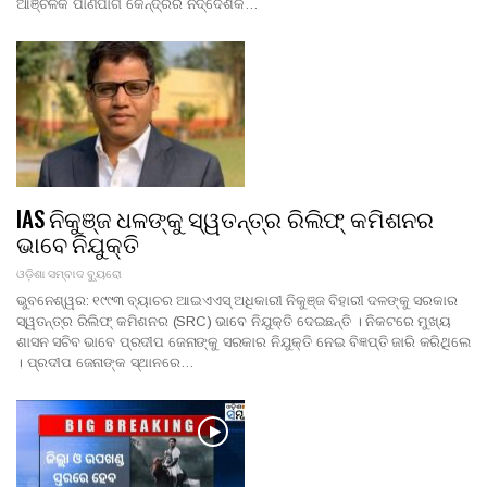
ଆଞ୍ଚଳିକ ପାଣିପାଗ କେନ୍ଦ୍ରର ନିର୍ଦ୍ଦେଶକ…
IAS ନିକୁଞ୍ଜ ଧଳଙ୍କୁ ସ୍ୱତନ୍ତ୍ର ରିଲିଫ୍ କମିଶନର
ଭାବେ ନିଯୁକ୍ତି
ଓଡ଼ିଶା ସମ୍ବାଦ ବ୍ୟୁରୋ
ଭୁବନେଶ୍ୱର: ୧୯୯୩ ବ୍ୟାଚର ଆଇଏଏସ୍ ଅଧିକାରୀ ନିକୁଞ୍ଜ ବିହାରୀ ଦଳଙ୍କୁ ସରକାର
ସ୍ୱତନ୍ତ୍ର ରିଲିଫ୍ କମିଶନର (SRC) ଭାବେ ନିଯୁକ୍ତି ଦେଇଛନ୍ତି । ନିକଟରେ ମୁଖ୍ୟ
ଶାସନ ସଚିବ ଭାବେ ପ୍ରଦୀପ ଜେନାଙ୍କୁ ସରକାର ନିଯୁକ୍ତି ନେଇ ବିଜ୍ଞପ୍ତି ଜାରି କରିଥିଲେ
। ପ୍ରଦୀପ ଜେନାଙ୍କ ସ୍ଥାନରେ…