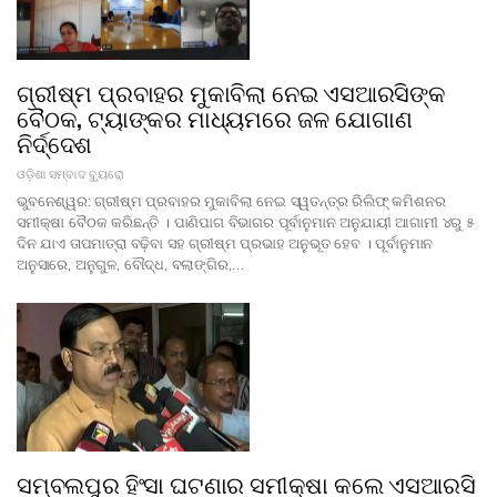
ଗ୍ରୀଷ୍ମ ପ୍ରବାହର ମୁକାବିଲା ନେଇ ଏସଆରସିଙ୍କ
ବୈଠକ, ଟ୍ୟାଙ୍କର ମାଧ୍ୟମରେ ଜଳ ଯୋଗାଣ
ନିର୍ଦ୍ଦେଶ
ଓଡ଼ିଶା ସମ୍ବାଦ ବ୍ୟୁରୋ
ଭୁବନେଶ୍ୱର: ଗ୍ରୀଷ୍ମ ପ୍ରବାହର ମୁକାବିଲା ନେଇ ସ୍ୱତନ୍ତ୍ର ରିଲିଫ୍ କମିଶନର
ସମୀକ୍ଷା ବୈଠକ କରିଛନ୍ତି । ପାଣିପାଗ ବିଭାଗର ପୂର୍ବାନୁମାନ ଅନୁଯାୟୀ ଆଗାମୀ ୪ରୁ ୫
ଦିନ ଯାଏ ତାପମାତ୍ରା ବଢ଼ିବା ସହ ଗ୍ରୀଷ୍ମ ପ୍ରଭାହ ଅନୁଭୂତ ହେବ । ପୂର୍ବାନୁମାନ
ଅନୁସାରେ, ଅନୁଗୁଳ, ବୌଦ୍ଧ, ବଲାଙ୍ଗିର,…
ସମ୍ବଲପୁର ହିଂସା ଘଟଣାର ସମୀକ୍ଷା କଲେ ଏସଆରସି