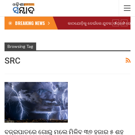
BREAKING NEWS
Browsing Tag
SRC
ବଜ୍ରପାତରେ ଗୋରୁ ମଲେ ମିଳିବ ୩୭ ହଜାର ୫ ଶହ