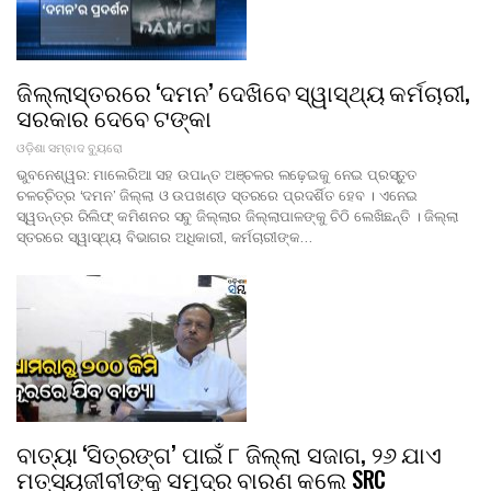
ଜିଲ୍ଲାସ୍ତରରେ ‘ଦମନ’ ଦେଖିବେ ସ୍ୱାସ୍ଥ୍ୟ କର୍ମଚାରୀ,
ସରକାର ଦେବେ ଟଙ୍କା
ଓଡ଼ିଶା ସମ୍ବାଦ ବ୍ୟୁରୋ
ଭୁବନେଶ୍ୱର: ମାଲେରିଆ ସହ ଉପାନ୍ତ ଅଞ୍ଚଳର ଲଢ଼େଇକୁ ନେଇ ପ୍ରସ୍ତୁତ
ଚଳଚ୍ଚିତ୍ର ‘ଦମନ’ ଜିଲ୍ଲା ଓ ଉପଖଣ୍ଡ ସ୍ତରରେ ପ୍ରଦର୍ଶିତ ହେବ । ଏନେଇ
ସ୍ୱତନ୍ତ୍ର ରିଲିଫ୍ କମିଶନର ସବୁ ଜିଲ୍ଲାର ଜିଲ୍ଲାପାଳଙ୍କୁ ଚିଠି ଲେଖିଛନ୍ତି । ଜିଲ୍ଲା
ସ୍ତରରେ ସ୍ୱାସ୍ଥ୍ୟ ବିଭାଗର ଅଧିକାରୀ, କର୍ମଚାରୀଙ୍କ…
ବାତ୍ୟା ‘ସିତ୍ରଙ୍ଗ’ ପାଇଁ ୮ ଜିଲ୍ଲା ସଜାଗ, ୨୬ ଯାଏ
ମତ୍ସ୍ୟଜୀବୀଙ୍କୁ ସମୁଦ୍ର ବାରଣ କଲେ SRC