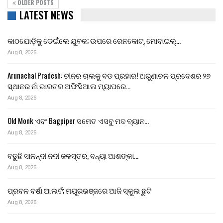
OLDER POSTS
LATEST NEWS
କାଠଯୋଡ଼ିକୁ ଡେଇଁଲେ ଯୁବକ; ଉପରେ ରେନକୋଟ୍, ମୋବାଇଲ୍…
Aug 8, 2026
Arunachal Pradesh: ଚୀନର ଚାଲକୁ ବଡ ପ୍ରହାର! ଅରୁଣାଚଳ ପ୍ରଦେଶର ୨୭
ସ୍ଥାନର ନାଁ ଭାରତର ଅଫିସିଆଲ ମ୍ୟାପରେ…
Aug 8, 2026
Old Monk ଏବଂ Bagpiper ସମେତ ଏସବୁ ମଦ ବ୍ୟାନ…
Aug 8, 2026
ବଢୁଛି ସାଳନ୍ଦୀ ନଦୀ ଜଳସ୍ତର, ବନ୍ୟା ଆଶଙ୍କା…
Aug 8, 2026
ପ୍ରବଳ ବର୍ଷା ଆଲର୍ଟ; ମୟୂରଭଞ୍ଜରେ ଆଜି ସ୍କୁଲ ଛୁଟି
Aug 8, 2026