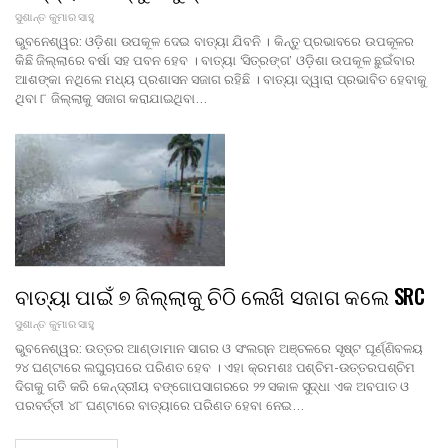
ସୁଶାନ୍ତ କୁମାର ସାହୁ
ଭୁବନେଶ୍ୱର: ଓଡ଼ିଶା ଉପକୂଳ ଦେଇ ବାତ୍ୟା ଯିବନି । କିନ୍ତୁ ପ୍ରଭାବରେ ଉପକୂଳର
କିଛି ଜିଲ୍ଲାରେ ବର୍ଷା ସହ ପବନ ହେବ । ବାତ୍ୟା ‘ସିତ୍ରଙ୍ଗ’ ଓଡ଼ିଶା ଉପକୂଳ ଛୁଇଁବାର
ଆଶଙ୍କା ନଥିଲେ ମଧ୍ୟ ପ୍ରଶାସନ ସଜାଗ ରହିଛି । ବାତ୍ୟା ଦ୍ୱାରା ପ୍ରଭାବିତ ହେବାକୁ
ଥିବା ୮ ଜିଲ୍ଲାକୁ ସଜାଗ କରାଯାଇଥିବା…
ବାତ୍ୟା ପାଇଁ ୭ ଜିଲ୍ଲାକୁ ଚିଠି ଲେଖି ସଜାଗ କଲେ SRC
ସୁଶାନ୍ତ କୁମାର ସାହୁ
ଭୁବନେଶ୍ୱର: ଉତ୍ତର ଆଣ୍ଡାମାନ ସାଗର ଓ ସଂଲଗ୍ନ ଅଞ୍ଚଳରେ ସୃଷ୍ଟ ଘୂର୍ଣ୍ଣିବଳୟ
୨୪ ଘଣ୍ଟାରେ ଲଘୁଚାପରେ ପରିଣତ ହେବ । ଏହା କ୍ରମଶଃ ପଶ୍ଚିମ-ଉତ୍ତରପଶ୍ଚିମ
ଦିଗକୁ ଗତି କରି କେନ୍ଦ୍ରୀୟ ବଙ୍ଗୋପସାଗରରେ ୨୨ ସକାଳ ସୁଦ୍ଧା ଏକ ଅବପାତ ଓ
ପରବର୍ତ୍ତୀ ୪୮ ଘଣ୍ଟାରେ ବାତ୍ୟାରେ ପରିଣତ ହେବା ନେଇ…