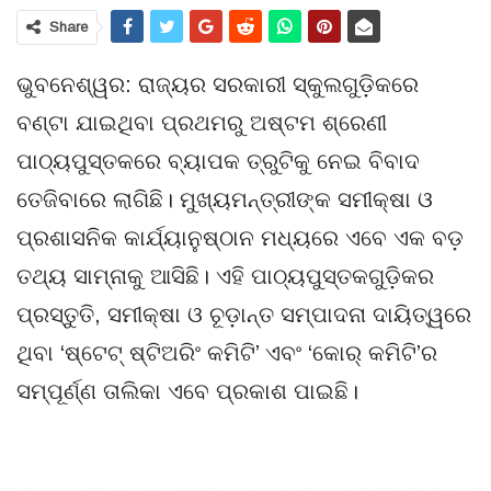
Share
ଭୁବନେଶ୍ୱର: ରାଜ୍ୟର ସରକାରୀ ସ୍କୁଲଗୁଡ଼ିକରେ
ବଣ୍ଟା ଯାଇଥିବା ପ୍ରଥମରୁ ଅଷ୍ଟମ ଶ୍ରେଣୀ
ପାଠ୍ୟପୁସ୍ତକରେ ବ୍ୟାପକ ତ୍ରୁଟିକୁ ନେଇ ବିବାଦ
ତେଜିବାରେ ଲାଗିଛି। ମୁଖ୍ୟମନ୍ତ୍ରୀଙ୍କ ସମୀକ୍ଷା ଓ
ପ୍ରଶାସନିକ କାର୍ଯ୍ୟାନୁଷ୍ଠାନ ମଧ୍ୟରେ ଏବେ ଏକ ବଡ଼
ତଥ୍ୟ ସାମ୍ନାକୁ ଆସିଛି। ଏହି ପାଠ୍ୟପୁସ୍ତକଗୁଡ଼ିକର
ପ୍ରସ୍ତୁତି, ସମୀକ୍ଷା ଓ ଚୂଡ଼ାନ୍ତ ସମ୍ପାଦନା ଦାୟିତ୍ୱରେ
ଥିବା ‘ଷ୍ଟେଟ୍ ଷ୍ଟିଅରିଂ କମିଟି’ ଏବଂ ‘କୋର୍ କମିଟି’ର
ସମ୍ପୂର୍ଣ୍ଣ ତାଲିକା ଏବେ ପ୍ରକାଶ ପାଇଛି।