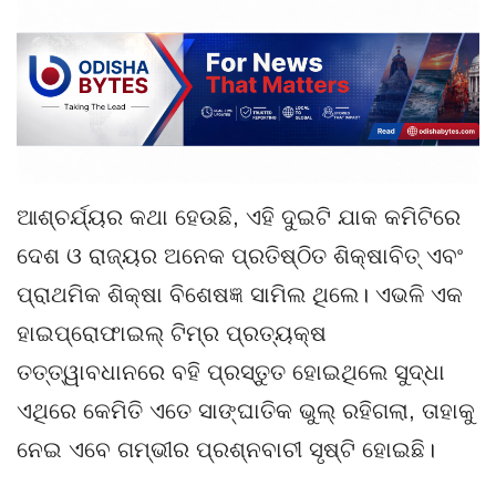
ଆଶ୍ଚର୍ଯ୍ୟର କଥା ହେଉଛି, ଏହି ଦୁଇଟି ଯାକ କମିଟିରେ
ଦେଶ ଓ ରାଜ୍ୟର ଅନେକ ପ୍ରତିଷ୍ଠିତ ଶିକ୍ଷାବିତ୍ ଏବଂ
ପ୍ରାଥମିକ ଶିକ୍ଷା ବିଶେଷଜ୍ଞ ସାମିଲ ଥିଲେ। ଏଭଳି ଏକ
ହାଇପ୍ରୋଫାଇଲ୍ ଟିମ୍‌ର ପ୍ରତ୍ୟକ୍ଷ
ତତ୍ତ୍ୱାବଧାନରେ ବହି ପ୍ରସ୍ତୁତ ହୋଇଥିଲେ ସୁଦ୍ଧା
ଏଥିରେ କେମିତି ଏତେ ସାଙ୍ଘାତିକ ଭୁଲ୍ ରହିଗଲା, ତାହାକୁ
ନେଇ ଏବେ ଗମ୍ଭୀର ପ୍ରଶ୍ନବାଚୀ ସୃଷ୍ଟି ହୋଇଛି।