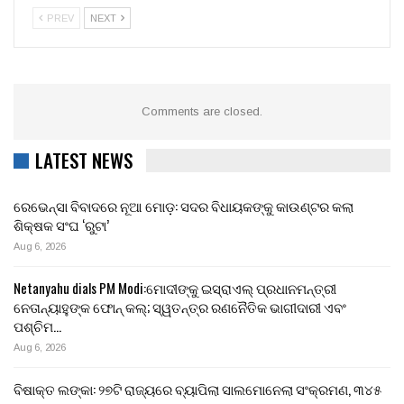
PREV
NEXT
Comments are closed.
LATEST NEWS
ରେଭେନ୍ସା ବିବାଦରେ ନୂଆ ମୋଡ଼: ସଦର ବିଧାୟକଙ୍କୁ କାଉଣ୍ଟର କଲା
ଶିକ୍ଷକ ସଂଘ ‘ରୁଟା’
Aug 6, 2026
Netanyahu dials PM Modi:ମୋଦୀଙ୍କୁ ଇସ୍ରାଏଲ୍ ପ୍ରଧାନମନ୍ତ୍ରୀ
ନେତାନ୍ୟାହୁଙ୍କ ଫୋନ୍ କଲ୍; ସ୍ୱତନ୍ତ୍ର ରଣନୈତିକ ଭାଗୀଦାରୀ ଏବଂ
ପଶ୍ଚିମ…
Aug 6, 2026
ବିଷାକ୍ତ ଲଙ୍କା: ୨୭ଟି ରାଜ୍ୟରେ ବ୍ୟାପିଲା ସାଲମୋନେଲା ସଂକ୍ରମଣ, ୩୪୫