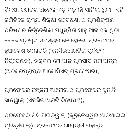
ଶିକ୍ଷା ଜଗତର ଅନେକ ବଡ଼ ବଡ଼ ନାଁ ସାମିଲ ଥିଲା। ଏହି
କମିଟିରେ ରାଜ୍ୟ ଶିକ୍ଷା ଗବେଷଣା ଓ ପ୍ରଶିକ୍ଷଣ
ପରିଷଦର ନିର୍ଦ୍ଦେଶିକା ମଧୁସ୍ମିତା ସାହୁ ଆବାହକ ଥିବା
ବେଳେ ପ୍ରମୁଖ ସଦସ୍ୟମାନେ ହେଲେ, ପ୍ରଫେସର
ହୃଷୀକେଶ ସେନାପତି (ଏନସିଇଆରଟିର ପୂର୍ବତନ
ନିର୍ଦ୍ଦେଶକ), ଡକ୍ଟର ଗୋପାଳ ପ୍ରସାଦ ମହାପାତ୍ର
(ଅବସରପ୍ରାପ୍ତ ଆସୋସିଏଟ୍ ପ୍ରଫେସର),
ପ୍ରଫେସର ରଞ୍ଜନା ଆରୋରା ଓ ପ୍ରଫେସର ସୁନୀତି
ସାନୱାଲ୍ (ଏନସିଇଆରଟି ବିଶେଷଜ୍ଞ),
ପ୍ରଫେସର ପିସି ଅଗ୍ରୱାଲ୍ (ଭୁବନେଶ୍ୱର ଆରଆଇଇ
ପ୍ରିନ୍ସିପାଲ୍), ପ୍ରଫେସର ଗାୟତ୍ରୀ ମହାନ୍ତି