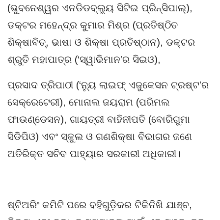
(ଭୁବନେଶ୍ୱର ଏନଡିଡବ୍ଲ୍ୟୁ ସିଟିଇ ପ୍ରିନ୍ସିପାଲ୍),
ଡକ୍ଟର ମହେନ୍ଦ୍ର କୁମାର ମିଶ୍ର (ପ୍ରତିଷ୍ଠିତ
ଶିକ୍ଷାବିତ୍, ଭାଷା ଓ ଶିକ୍ଷା ପ୍ରତିଷ୍ଠାନ), ଡକ୍ଟର
ଶ୍ରୁତି ମହାପାତ୍ର (‘ସ୍ୱାଭିମାନ’ର ସିଇଓ),
ପ୍ରସାଦ ତ୍ରିପାଠୀ (‘ନ୍ୟୁ ଲାଇଫ୍ ଏଜୁକେସନ ଟ୍ରଷ୍ଟ’ର
ସେକ୍ରେଟେରୀ), ମୋନାଲ ଜୟରାମ (ପରିମଲ
ଫାଉଣ୍ଡେସନ), ଗାୟତ୍ରୀ ବାହିନୀପତି (ବୋରିଗୁମା
ସିଡିପିଓ) ଏବଂ ସ୍କୁଲ ଓ ଗଣଶିକ୍ଷା ବିଭାଗର ଜଣେ
ଅତିରିକ୍ତ ସଚିବ ପାହ୍ୟାର ସରକାରୀ ଅଧିକାରୀ।
ଷ୍ଟିଅରିଂ କମିଟି ପରେ ବହିଗୁଡ଼ିକର ଟିକିନିଖି ଯାଞ୍ଚ,