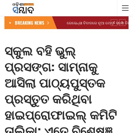
BREAKING NEWS
ସ୍କୁଲ ବହି ଭୁଲ୍
ପ୍ରସଙ୍ଗ: ସାମ୍ନାକୁ
ଆସିଲା ପାଠ୍ୟପୁସ୍ତକ
ପ୍ରସ୍ତୁତ କରିଥିବା
ହାଇପ୍ରୋଫାଇଲ୍ କମିଟି
ତାଲିକା; ଏତେ ବିଶେଷଜ୍ଞ