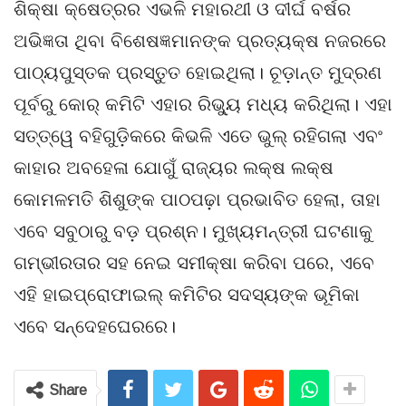
ଶିକ୍ଷା କ୍ଷେତ୍ରର ଏଭଳି ମହାରଥୀ ଓ ଦୀର୍ଘ ବର୍ଷର
ଅଭିଜ୍ଞତା ଥିବା ବିଶେଷଜ୍ଞମାନଙ୍କ ପ୍ରତ୍ୟକ୍ଷ ନଜରରେ
ପାଠ୍ୟପୁସ୍ତକ ପ୍ରସ୍ତୁତ ହୋଇଥିଲା। ଚୂଡ଼ାନ୍ତ ମୁଦ୍ରଣ
ପୂର୍ବରୁ କୋର୍ କମିଟି ଏହାର ରିଭ୍ୟୁ ମଧ୍ୟ କରିଥିଲା। ଏହା
ସତ୍ତ୍ୱେ ବହିଗୁଡ଼ିକରେ କିଭଳି ଏତେ ଭୁଲ୍ ରହିଗଲା ଏବଂ
କାହାର ଅବହେଳା ଯୋଗୁଁ ରାଜ୍ୟର ଲକ୍ଷ ଲକ୍ଷ
କୋମଳମତି ଶିଶୁଙ୍କ ପାଠପଢ଼ା ପ୍ରଭାବିତ ହେଲା, ତାହା
ଏବେ ସବୁଠାରୁ ବଡ଼ ପ୍ରଶ୍ନ। ମୁଖ୍ୟମନ୍ତ୍ରୀ ଘଟଣାକୁ
ଗମ୍ଭୀରତାର ସହ ନେଇ ସମୀକ୍ଷା କରିବା ପରେ, ଏବେ
ଏହି ହାଇପ୍ରୋଫାଇଲ୍ କମିଟିର ସଦସ୍ୟଙ୍କ ଭୂମିକା
ଏବେ ସନ୍ଦେହଘେରରେ।
Share