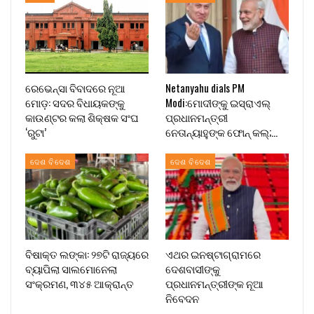
ରେଭେନ୍ସା ବିବାଦରେ ନୂଆ
Netanyahu dials PM
ମୋଡ଼: ସଦର ବିଧାୟକଙ୍କୁ
Modi:ମୋଦୀଙ୍କୁ ଇସ୍ରାଏଲ୍
କାଉଣ୍ଟର କଲା ଶିକ୍ଷକ ସଂଘ
ପ୍ରଧାନମନ୍ତ୍ରୀ
‘ରୁଟା’
ନେତାନ୍ୟାହୁଙ୍କ ଫୋନ୍ କଲ୍;…
ଦେଶ ବିଦେଶ
ଦେଶ ବିଦେଶ
ବିଷାକ୍ତ ଲଙ୍କା: ୨୭ଟି ରାଜ୍ୟରେ
ଏଥର ଇନଷ୍ଟାଗ୍ରାମରେ
ବ୍ୟାପିଲା ସାଲମୋନେଲା
ଦେଶବାସୀଙ୍କୁ
ସଂକ୍ରମଣ, ୩୪୫ ଆକ୍ରାନ୍ତ
ପ୍ରଧାନମନ୍ତ୍ରୀଙ୍କ ନୂଆ
ନିବେଦନ