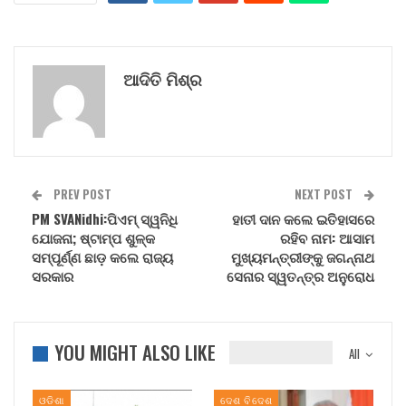
ଆଦିତି ମିଶ୍ର
PREV POST
NEXT POST
PM SVANidhi:ପିଏମ୍ ସ୍ୱନିଧି
ହାତୀ ଦାନ କଲେ ଇତିହାସରେ
ଯୋଜନା; ଷ୍ଟାମ୍ପ ଶୁଳ୍କ
ରହିବ ନାମ: ଆସାମ
ସମ୍ପୂର୍ଣ୍ଣ ଛାଡ଼ କଲେ ରାଜ୍ୟ
ମୁଖ୍ୟମନ୍ତ୍ରୀଙ୍କୁ ଜଗନ୍ନାଥ
ସରକାର
ସେନାର ସ୍ୱତନ୍ତ୍ର ଅନୁରୋଧ
YOU MIGHT ALSO LIKE
All
ଓଡିଶା
ଦେଶ ବିଦେଶ