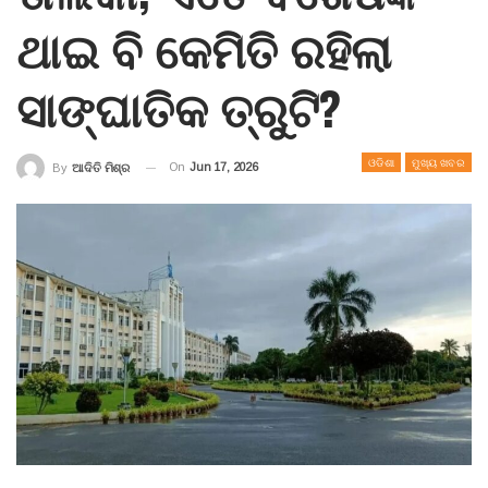
ଥାଇ ବି କେମିତି ରହିଲା
ସାଙ୍ଘାତିକ ତ୍ରୁଟି?
ଓଡିଶା
ମୁଖ୍ୟ ଖବର
On
Jun 17, 2026
By
ଆଦିତି ମିଶ୍ର