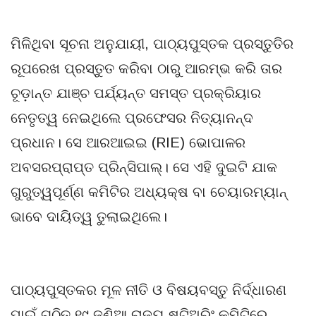
ମିଳିଥିବା ସୂଚନା ଅନୁଯାୟୀ, ପାଠ୍ୟପୁସ୍ତକ ପ୍ରସ୍ତୁତିର
ରୂପରେଖ ପ୍ରସ୍ତୁତ କରିବା ଠାରୁ ଆରମ୍ଭ କରି ତାର
ଚୂଡ଼ାନ୍ତ ଯାଞ୍ଚ ପର୍ଯ୍ୟନ୍ତ ସମସ୍ତ ପ୍ରକ୍ରିୟାର
ନେତୃତ୍ୱ ନେଇଥିଲେ ପ୍ରଫେସର ନିତ୍ୟାନନ୍ଦ
ପ୍ରଧାନ। ସେ ଆରଆଇଇ (RIE) ଭୋପାଳର
ଅବସରପ୍ରାପ୍ତ ପ୍ରିନ୍ସିପାଲ୍। ସେ ଏହି ଦୁଇଟି ଯାକ
ଗୁରୁତ୍ୱପୂର୍ଣ୍ଣ କମିଟିର ଅଧ୍ୟକ୍ଷ ବା ଚେୟାରମ୍ୟାନ୍
ଭାବେ ଦାୟିତ୍ୱ ତୁଲାଇଥିଲେ।
ପାଠ୍ୟପୁସ୍ତକର ମୂଳ ନୀତି ଓ ବିଷୟବସ୍ତୁ ନିର୍ଦ୍ଧାରଣ
ପାଇଁ ଗଠିତ ୧୯ ଜଣିଆ ରାଜ୍ୟ ଷ୍ଟିଅରିଂ କମିଟିରେ