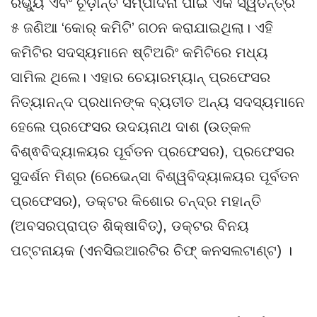
ରିଭ୍ୟୁ ଏବଂ ଚୂଡ଼ାନ୍ତ ସମ୍ପାଦନା ପାଇଁ ଏକ ସ୍ୱତନ୍ତ୍ର
୫ ଜଣିଆ ‘କୋର୍ କମିଟି’ ଗଠନ କରାଯାଇଥିଲା। ଏହି
କମିଟିର ସଦସ୍ୟମାନେ ଷ୍ଟିଅରିଂ କମିଟିରେ ମଧ୍ୟ
ସାମିଲ ଥିଲେ। ଏହାର ଚେୟାରମ୍ୟାନ୍ ପ୍ରଫେସର
ନିତ୍ୟାନନ୍ଦ ପ୍ରଧାନଙ୍କ ବ୍ୟତୀତ ଅନ୍ୟ ସଦସ୍ୟମାନେ
ହେଲେ ପ୍ରଫେସର ଉଦୟନାଥ ଦାଶ (ଉତ୍କଳ
ବିଶ୍ଵବିଦ୍ୟାଳୟର ପୂର୍ବତନ ପ୍ରଫେସର), ପ୍ରଫେସର
ସୁଦର୍ଶନ ମିଶ୍ର (ରେଭେନ୍ସା ବିଶ୍ୱବିଦ୍ୟାଳୟର ପୂର୍ବତନ
ପ୍ରଫେସର), ଡକ୍ଟର କିଶୋର ଚନ୍ଦ୍ର ମହାନ୍ତି
(ଅବସରପ୍ରାପ୍ତ ଶିକ୍ଷାବିତ୍), ଡକ୍ଟର ବିନୟ
ପଟ୍ଟନାୟକ (ଏନସିଇଆରଟିର ଚିଫ୍ କନସଲଟାଣ୍ଟ) ।