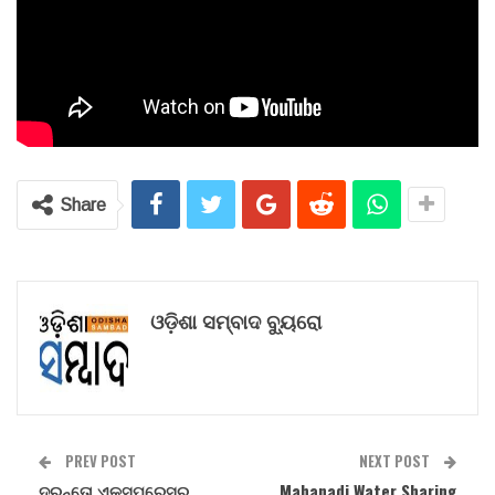
Share
ଓଡ଼ିଶା ସମ୍ବାଦ ବ୍ୟୁରୋ
PREV POST
NEXT POST
ଦୁରନ୍ତୋ ଏକ୍ସପ୍ରେସର
Mahanadi Water Sharing