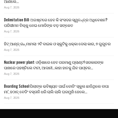
ଆଣିଲେ…
Aug 7, 2026
Delimitation Bill: ଅଗଷ୍ଟରେ ହେବ କି ସଂସଦର ସ୍ୱତନ୍ତ୍ର ଅଧିବେଶନ?
ପରିସୀମନ ବିଲ୍‌କୁ ନେଇ ମୋଦିଙ୍କ ବଡ଼ ସଙ୍କେତ
Aug 7, 2026
ହିଟ୍ ଆଣ୍ଡ୍ ରନ୍ ମାମଲା: ୨ଟି ବାଇକ ଓ ସ୍କୁଟିକୁ ଧକ୍କା ଦେଲା କାର, ୭ ଗୁରୁତର
Aug 7, 2026
Nuclear power plant: ଓଡ଼ିଶାରେ ହେବ ପରମାଣୁ ପ୍ଲାଣ୍ଟ! ସରକାରଙ୍କ
ପାଖରେ ପହଞ୍ଚିଲେ ଟାଟା, ଆଦାନୀ…କାହା ହାତକୁ ଯିବ ପାଓ୍ବର…
Aug 7, 2026
Boarding School:ପିଲାଙ୍କ ଭବିଷ୍ୟତ ପାଇଁ ବୋଡିଂ ସ୍କୁଲ ଛାଡିଥିଲେ ବାପା
ମା’, ହଠାତ୍ ବେଡିଂ ବସ୍ତାନି ଧରି ଚାଲି ଚାଲି ଘରମୁହାଁ ହେଲେ…
Aug 7, 2026