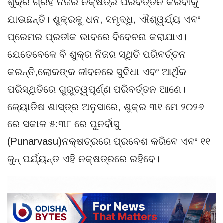
ଶୁକ୍ର ଗ୍ରହ ନିଜର ନକ୍ଷତ୍ର ପରିବର୍ତ୍ତନ କରିବାକୁ
ଯାଉଛନ୍ତି। ଶୁକ୍ରକୁ ଧନ, ସମୃଦ୍ଧି, ଐଶ୍ୱର୍ଯ୍ୟ ଏବଂ
ପ୍ରେମର ପ୍ରତୀକ ଭାବରେ ବିବେଚନା କରାଯାଏ।
ଯେତେବେଳେ ବି ଶୁକ୍ର ନିଜର ସ୍ଥିତି ପରିବର୍ତ୍ତନ
କରନ୍ତି,ଲୋକଙ୍କ ଜୀବନରେ ସୁବିଧା ଏବଂ ଆର୍ଥିକ
ପରିସ୍ଥିତିରେ ଗୁରୁତ୍ୱପୂର୍ଣ୍ଣ ପରିବର୍ତ୍ତନ ଆଣେ।
ଜ୍ୟୋତିଷ ଶାସ୍ତ୍ର ଅନୁସାରେ, ଶୁକ୍ର ୩୧ ମେ ୨୦୨୬
ରେ ସକାଳ ୫:୩୮ ରେ ପୁନର୍ବାସୁ
(Punarvasu)ନକ୍ଷତ୍ରରେ ପ୍ରବେଶ କରିବେ ଏବଂ ୧୧
ଜୁନ୍ ପର୍ଯ୍ୟନ୍ତ ଏହି ନକ୍ଷତ୍ରରେ ରହିବେ।