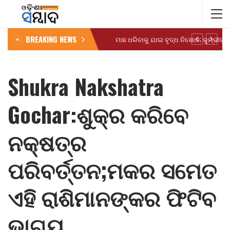
BREAKING NEWS
Shukra Nakshatra
Gochar:ଶୁକ୍ର କରିବେ
ନକ୍ଷତ୍ର
ପରିବର୍ତ୍ତନ;ମକର ସମେତ
ଏହି ରାଶିମାନଙ୍କର ଫିଟିବ
ଭାଗ୍ୟ