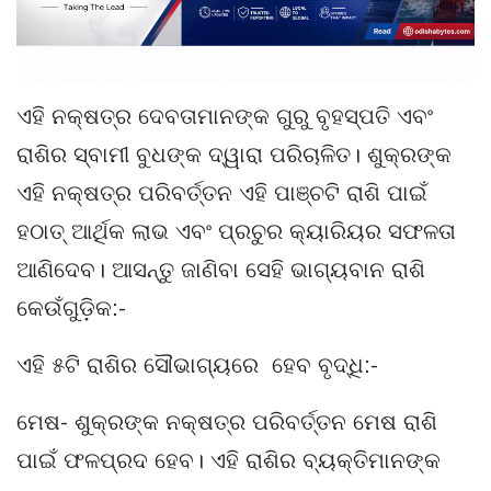
ଏହି ନକ୍ଷତ୍ର ଦେବତାମାନଙ୍କ ଗୁରୁ ବୃହସ୍ପତି ଏବଂ
ରାଶିର ସ୍ବାମୀ ବୁଧଙ୍କ ଦ୍ୱାରା ପରିଚାଳିତ। ଶୁକ୍ରଙ୍କ
ଏହି ନକ୍ଷତ୍ର ପରିବର୍ତ୍ତନ ଏହି ପାଞ୍ଚଟି ରାଶି ପାଇଁ
ହଠାତ୍ ଆର୍ଥିକ ଲାଭ ଏବଂ ପ୍ରଚୁର କ୍ୟାରିୟର ସଫଳତା
ଆଣିଦେବ। ଆସନ୍ତୁ ଜାଣିବା ସେହି ଭାଗ୍ୟବାନ ରାଶି
କେଉଁଗୁଡ଼ିକ:-
ଏହି ୫ଟି ରାଶିର ସୌଭାଗ୍ୟରେ ହେବ ବୃଦ୍ଧି:-
ମେଷ- ଶୁକ୍ରଙ୍କ ନକ୍ଷତ୍ର ପରିବର୍ତ୍ତନ ମେଷ ରାଶି
ପାଇଁ ଫଳପ୍ରଦ ହେବ। ଏହି ରାଶିର ବ୍ୟକ୍ତିମାନଙ୍କ