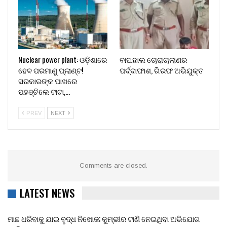
Nuclear power plant: ଓଡ଼ିଶାରେ
ବାଘଛାଲ ଚୋରାଚାଲାଣର
ହେବ ପରମାଣୁ ପ୍ଲାଣ୍ଟ!
ପର୍ଦ୍ଦାଫାଶ, ଗିରଫ ଅଭିଯୁକ୍ତ
ସରକାରଙ୍କ ପାଖରେ
ପହଞ୍ଚିଲେ ଟାଟା,…
PREV
NEXT
Comments are closed.
LATEST NEWS
ମାଛ ଧରିବାକୁ ଯାଇ ବୃଦ୍ଧ ନିଖୋଜ; କୁମ୍ଭୀର ଟାଣି ନେଇଥିବା ଅଭିଯୋଗ