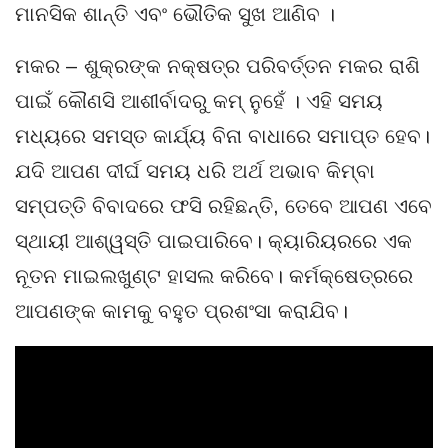
ମାନସିକ ଶାନ୍ତି ଏବଂ ଭୌତିକ ସୁଖ ଆଣିବ ।
ମକର – ଶୁକ୍ରଙ୍କ ନକ୍ଷତ୍ର ପରିବର୍ତ୍ତନ ମକର ରାଶି
ପାଇଁ କୌଣସି ଆଶୀର୍ବାଦରୁ କମ୍ ନୁହେଁ । ଏହି ସମୟ
ମଧ୍ୟରେ ସମସ୍ତ କାର୍ଯ୍ୟ ବିନା ବାଧାରେ ସମାପ୍ତ ହେବ।
ଯଦି ଆପଣ ଦୀର୍ଘ ସମୟ ଧରି ଅର୍ଥ ଅଭାବ କିମ୍ବା
ସମ୍ପତ୍ତି ବିବାଦରେ ଫସି ରହିଛନ୍ତି, ତେବେ ଆପଣ ଏବେ
ସ୍ଥାୟୀ ଆଶ୍ୱସ୍ତି ପାଇପାରିବେ। କ୍ୟାରିୟରରେ ଏକ
ନୂତନ ମାଇଲଖୁଣ୍ଟ ହାସଲ କରିବେ। କର୍ମକ୍ଷେତ୍ରରେ
ଆପଣଙ୍କ କାମକୁ ବହୁତ ପ୍ରଶଂସା କରାଯିବ।