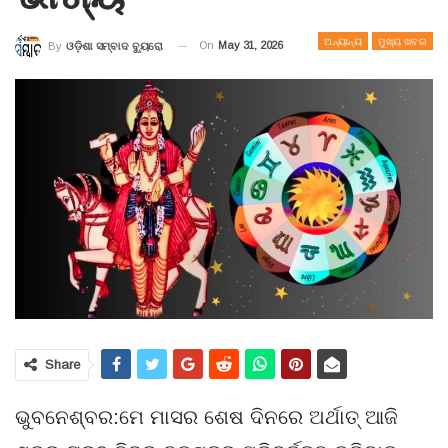
ଅନ୍ୟାନ୍ୟ
ମୁଖ୍ୟ ଖବର
On
May 31, 2026
By
ଓଡ଼ିଶା ସମ୍ବାଦ ବ୍ୟୁରୋ
Share
ଭୁବନେଶ୍ବର:ମେ ମାସର ଶେଷ ଦିନରେ ଅର୍ଥାତ୍ ଆଜି