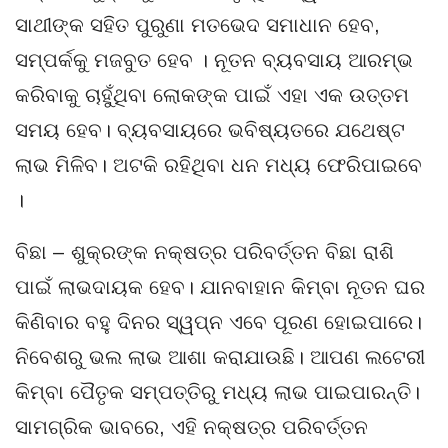
ସାଥୀଙ୍କ ସହିତ ପୁରୁଣା ମତଭେଦ ସମାଧାନ ହେବ,
ସମ୍ପର୍କକୁ ମଜବୁତ ହେବ । ନୂତନ ବ୍ୟବସାୟ ଆରମ୍ଭ
କରିବାକୁ ଚାହୁଁଥିବା ଲୋକଙ୍କ ପାଇଁ ଏହା ଏକ ଉତ୍ତମ
ସମୟ ହେବ। ବ୍ୟବସାୟରେ ଭବିଷ୍ୟତରେ ଯଥେଷ୍ଟ
ଲାଭ ମିଳିବ। ଅଟକି ରହିଥିବା ଧନ ମଧ୍ୟ ଫେରିପାଇବେ
।
ବିଛା – ଶୁକ୍ରଙ୍କ ନକ୍ଷତ୍ର ପରିବର୍ତ୍ତନ ବିଛା ରାଶି
ପାଇଁ ଲାଭଦାୟକ ହେବ। ଯାନବାହାନ କିମ୍ବା ନୂତନ ଘର
କିଣିବାର ବହୁ ଦିନର ସ୍ୱପ୍ନ ଏବେ ପୂରଣ ହୋଇପାରେ।
ନିବେଶରୁ ଭଲ ଲାଭ ଆଶା କରାଯାଉଛି। ଆପଣ ଲଟେରୀ
କିମ୍ବା ପୈତୃକ ସମ୍ପତ୍ତିରୁ ମଧ୍ୟ ଲାଭ ପାଇପାରନ୍ତି।
ସାମଗ୍ରିକ ଭାବରେ, ଏହି ନକ୍ଷତ୍ର ପରିବର୍ତ୍ତନ