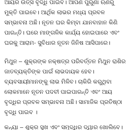
ଆୟର ଉତ୍ସ ବୃଦ୍ଧି ପାଇବ। ଆପଣ ପୁରୁଣା ଋଣରୁ
ମୁକ୍ତି ପାଇବେ। ଆର୍ଥିକ ଲାଭର ମଧ୍ୟ ପ୍ରବଳ
ସମ୍ଭାବନା ଅଛି। ନୂତନ ଘର କିମ୍ବା ଯାନବାହାନ କିଣି
ପାରନ୍ତି। ଘରେ ମାଙ୍ଗଳିକ କାର୍ଯ୍ୟ ହୋଇପାରେ ଏବଂ
ଘରକୁ ଆରାମ- ସୁବିଧାର ନୂତନ ଜିନିଷ ଆସିପାରେ।
ମିଥୁନ – ଶୁକ୍ରଙ୍କ ନକ୍ଷତ୍ର ପରିବର୍ତ୍ତନ ମିଥୁନ ରାଶିର
ଜାତବ୍ୟକ୍ତିଙ୍କ ପାଇଁ ଲାଭଦାୟକ ହେବ।
ବ୍ୟବସାୟୀମାନଙ୍କୁ ଲାଭ ମିଳିବ। ଚାକିରି କରୁଥିବା
ଲୋକମାନେ ନୂତନ ପଦବୀ ପାଇପାରନ୍ତି ଏବଂ ଆୟ
ବୃଦ୍ଧିର ପ୍ରବଳ ସମ୍ଭାବନା ଅଛି। ସାମାଜିକ ପ୍ରତିଷ୍ଠା
ବୃଦ୍ଧି ପାଇବ ।
କନ୍ୟା – ଶୁକ୍ର ସୁଖ ଏବଂ ସମୃଦ୍ଧିର ଦ୍ୱାର ଖୋଲିବେ।