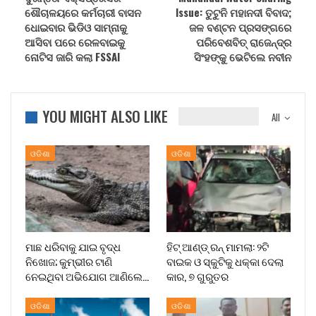
ଶୌଚାଳୟରେ କର୍ମଚାରୀ ବାସନ
Issue: ତୁଟୁନି ମହାନଦୀ ବିବାଦ;
ଧୋଇବାର ଭିଡିଓ ସାମ୍ନାକୁ
ଜଳ ବଣ୍ଟନ ପ୍ରସଙ୍ଗରେ
ଆସିବା ପରେ ରେଳବାଇକୁ
ପରିବେଶବିତ୍ ରାଜେନ୍ଦ୍ର
ନୋଟିସ ଜାରି କଲା FSSAI
ସିଂହଙ୍କୁ ଭେଟିଲେ ନବୀନ
YOU MIGHT ALSO LIKE
All
ଓଡିଶା
ଓଡିଶା
ମାଛ ଧରିବାକୁ ଯାଇ ବୃଦ୍ଧ
ହିଟ୍ ଆଣ୍ଡ୍ ରନ୍ ମାମଲା: ୨ଟି
ନିଖୋଜ; କୁମ୍ଭୀର ଟାଣି
ବାଇକ ଓ ସ୍କୁଟିକୁ ଧକ୍କା ଦେଲା
ନେଇଥିବା ଅଭିଯୋଗ ଆଣିଲେ…
କାର, ୭ ଗୁରୁତର
ଓଡିଶା
ଓଡିଶା