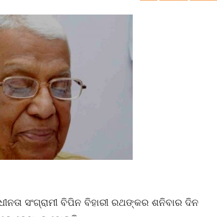
ୀନତା ସଂଗ୍ରାମୀ ବିପିନ ବିହାରୀ ରଥଙ୍କର ଶନିବାର ଦିନ