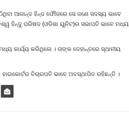
ଠିଥିବା ଆଜାନ୍ଦ ହିନ୍ଦ ଫୌଜରେ ସେ ଜଣେ ସଦସ୍ୟ ଭାବେ
ବିଶ୍ୱ ହିନ୍ଦୁ ପରିଷଦ (ଓଡିଶା ୟୁନିଟ)ର ସଭାପତି ଭାବେ ମଧ୍ୟ
୍ୟ କାର୍ଯ୍ୟ କରିଥିଲେ । ତାଙ୍କ ଦେହାନ୍ତରେ ସ୍ଥାନୀୟ
 ହାଇକୋର୍ଟର ବିଚାରପତି ଭାବେ ଅବସ୍ଥାପିତ ରହିଛନ୍ତି ।