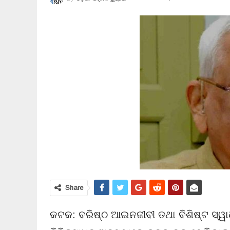
Share
କଟକ: ବରିଷ୍ଠ ଆଇନଜୀବୀ ତଥା ବିଶିଷ୍ଟ ସ୍ୱାଧ