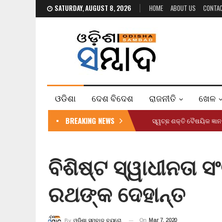
SATURDAY, AUGUST 8, 2026
HOME
ABOUT US
CONTA
ଓଡିଶା
ଦେଶ ବିଦେଶ
ରାଜନୀତି
ଖେଳ
BREAKING NEWS
ସ୍ୱଚ୍ଛ ଶକ୍ତି ବୈଷୟିକ ଜ୍
ବିଶିଷ୍ଟ ସ୍ୱାଧୀନତା ସଂ
ରଥଙ୍କ ଦେହାନ୍ତ
On
Mar 7, 2020
By
ଓଡ଼ିଶା ସମ୍ବାଦ ବ୍ୟୁରୋ