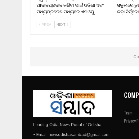
ଆଦାନପ୍ରଦାନ କରିବା ପାଇଁ ଓଡ଼ିଶା ଏବଂ
ସ୍କୁଲରେ ତୁ
ମଧ୍ୟପ୍ରଦେଶ ମଧ୍ୟରେ ଏମଓୟୁ…
କଡ଼ା ନିର୍ଦ୍ଦ
PREV
NEXT
Co
COMP
Team
Privacy P
Leading Odia News Portal of Odisha.
• Email: newsodishasambad@gmail.com