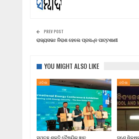
PREV POST
ରାଜ୍ୟସଭା: ନିରାଶ ହେଲେ ପ୍ରସନ୍ନ ପାଟ୍ଟଶାଣୀ
YOU MIGHT ALSO LIKE
ଓଡିଶା
ଓଡିଶା
ସ୍ୱଚ୍ଛ ଶକ୍ତି ବୈଷୟିକ ଜ୍ଞାନ
ଜଣେ ଶିକ୍ଷ