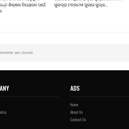
ରନ୍ତ ଶିକ୍ଷକ ନିୟୋଜନ ପାଇଁ
ସୁଭଦ୍ରା ଟଙ୍କା;୨୫ ଜୁଲାଇ ସୁଦ୍ଧା…
େଶ
mments are closed.
ANY
ADS
Home
olicy
About Us
Contact Us