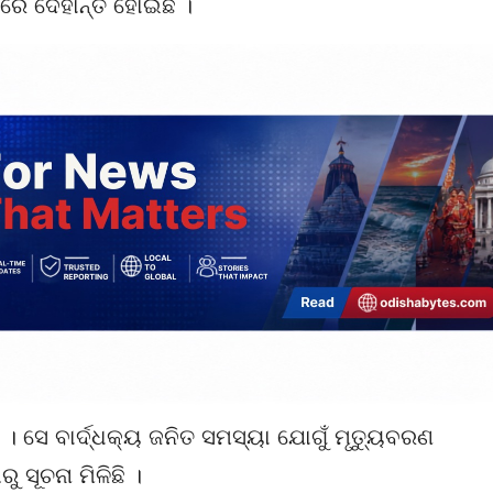
ରେ ଦେହାନ୍ତ ହୋଇଛି ।
 । ସେ ବାର୍ଦ୍ଧକ୍ୟ ଜନିତ ସମସ୍ୟା ଯୋଗୁଁ ମୃତ୍ୟୁବରଣ
 ସୂଚନା ମିଳିଛି ।