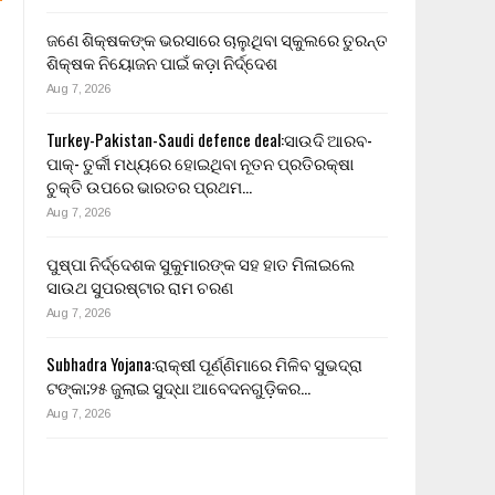
ଜଣେ ଶିକ୍ଷକଙ୍କ ଭରସାରେ ଚାଲୁଥିବା ସ୍କୁଲରେ ତୁରନ୍ତ
ଶିକ୍ଷକ ନିୟୋଜନ ପାଇଁ କଡ଼ା ନିର୍ଦ୍ଦେଶ
Aug 7, 2026
Turkey-Pakistan-Saudi defence deal:ସାଉଦି ଆରବ-
ପାକ୍- ତୁର୍କୀ ମଧ୍ୟରେ ହୋଇଥିବା ନୂତନ ପ୍ରତିରକ୍ଷା
ଚୁକ୍ତି ଉପରେ ଭାରତର ପ୍ରଥମ…
Aug 7, 2026
ପୁଷ୍ପା ନିର୍ଦ୍ଦେଶକ ସୁକୁମାରଙ୍କ ସହ ହାତ ମିଳାଇଲେ
ସାଉଥ ସୁପରଷ୍ଟାର ରାମ ଚରଣ
Aug 7, 2026
Subhadra Yojana:ରାକ୍ଷୀ ପୂର୍ଣ୍ଣିମାରେ ମିଳିବ ସୁଭଦ୍ରା
ଟଙ୍କା;୨୫ ଜୁଲାଇ ସୁଦ୍ଧା ଆବେଦନଗୁଡ଼ିକର…
Aug 7, 2026