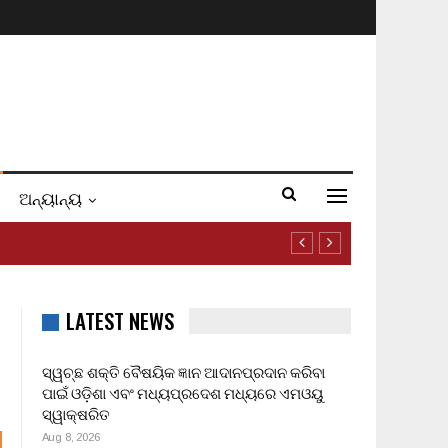
ଅନ୍ୟାନ୍ୟ
LATEST NEWS
ସ୍ୱଚ୍ଛ ଶକ୍ତି ବୈଷୟିକ ଜ୍ଞାନ ଆଦାନପ୍ରଦାନ କରିବା
ପାଇଁ ଓଡ଼ିଶା ଏବଂ ମଧ୍ୟପ୍ରଦେଶ ମଧ୍ୟରେ ଏମଓୟୁ
ସ୍ୱାକ୍ଷରିତ
Aug 8, 2026