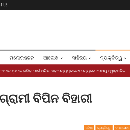
CT US
ମନୋରଞ୍ଜନ
ଆଲେଖ
ସାହିତ୍ୟ
ବ୍ୟକ୍ତିତ୍ୱ
ଞାନ ଆଦାନପ୍ରଦାନ କରିବା ପାଇଁ ଓଡ଼ିଶା ଏବଂ ମଧ୍ୟପ୍ରଦେଶ ମଧ୍ୟରେ ଏମଓୟୁ ସ୍ୱାକ୍ଷରିତ
ଗ୍ରାମୀ ବିପିନ ବିହାରୀ
ଓଡିଶା
ବ୍ୟକ୍ତିତ୍ୱ
ସମାଜସେବୀ