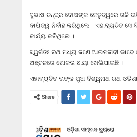
ସୁଭାଷ ଚନ୍ଦ୍ର ବୋଷଙ୍କ ନେତୃତ୍ୱରେ ଗଢି ଉ
ଦାୟିତ୍ୱ ନିର୍ବାହ କରିଥିଲେ । ଏହାବ୍ୟତିତ ସେ 
କାର୍ଯ୍ୟ କରିଥିଲେ ।
ସ୍ୱର୍ଗତଃ ରଥ ମଧ୍ୟ ଜଣେ ଆଇନଜୀବୀ ଭାବେ ମଧ
ଅଞ୍ଚଳରେ ଶୋକର ଛାୟା ଖେଲିଯାଇଛି ।
ଏହାବ୍ୟତିତ ତାଙ୍କ ପୁଅ ବିଶ୍ୱନାଥ ରଥ ଓଡିଶା
Share
ଓଡ଼ିଶା ସମ୍ବାଦ ବ୍ୟୁରୋ