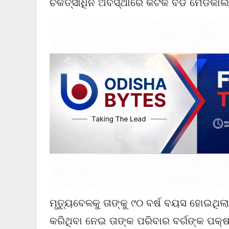
ଚିକିତ୍ସାଧିନ ଅବସ୍ଥାରେ କଟକ ବଡ ମେଡିକାଲ
ମୃତ୍ୟୁବେଳକୁ ତାଙ୍କୁ ୯୦ ବର୍ଷ ବୟସ ହୋଇଥିଲା
କରିଥିବା ନେଇ ତାଙ୍କ ପରିବାର ବର୍ଗଙ୍କ ପକ୍ଷରୁ