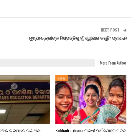
NEXT POST
ମୁଖ୍ୟମନ୍ତ୍ରୀଙ୍କ ନିଷ୍ପତ୍ତିକୁ ମୁଁ ସ୍ୱୀକାର କରୁଛି: ପ୍ରସନ୍ନ
More From Author
ଓଡିଶା
କଙ୍କ ଭରସାରେ ଚାଲୁଥିବା
Subhadra Yojana:ରାକ୍ଷୀ ପୂର୍ଣ୍ଣିମାରେ ମିଳିବ