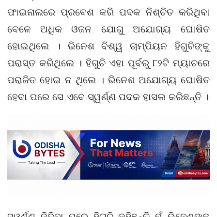
ଫାଇନାଲରେ ପ୍ରବେଶ କରି ପଦକ ନିଶ୍ଚିତ କରିଥିବା
ବେଳେ ଅଧିକ ଓଜନ ଯୋଗୁ ଅଯୋଗ୍ୟ ଘୋଷିତ
ହୋଇଥିଲେ । ଭିନେଶ ବିଶ୍ୱ ଚାମ୍ପିୟନ ହିଗୁଚିଙ୍କୁ
ପରାସ୍ତ କରିଥିଲେ । ହିଗୁଚି ଏହା ପୂର୍ବରୁ ୮୨ଟି ମ୍ୟାଚରେ
ପରାଜିତ ହୋଇ ନ ଥିଲେ । ଭିନେଶ ଅଯୋଗ୍ୟ ଘୋଷିତ
ହେବା ପରେ ସେ ଏବେ ସ୍ୱର୍ଣ୍ଣ ପଦକ ହାସଲ କରିଛନ୍ତି ।
ସ୍ୱର୍ଣ୍ଣ ଜିତିବା ପରେ ହିଗୁଚି କହିଛନ୍ତି ମୁଁ ଭିନେଶଙ୍କ