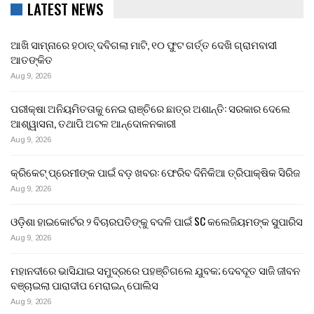
LATEST NEWS
ଆଖି ସାମ୍ନାରେ ହଠାତ୍‌ ଦବିଗଲା ମାଟି, ୧୦ ଫୁଟ ଗର୍ତ୍ତ ଦେଖି ଗ୍ରାମବାସୀ
ଆତଙ୍କିତ
Aug 9, 2026
ପରୀକ୍ଷା ଅନିୟମିତତାକୁ ନେଇ ରାଞ୍ଚିରେ ଛାତ୍ର ଅଶାନ୍ତି: ସରକାର ଦେଲେ
ଆଶ୍ୱାସନା, ତଥାପି ଅଟଳ ଆନ୍ଦୋଳନକାରୀ
Aug 9, 2026
କ୍ରିକେଟ୍ ପ୍ରେମୀଙ୍କ ପାଇଁ ବଡ଼ ଖବର: ଫେରିବ ଦିନିକିଆ ତ୍ରିପାକ୍ଷିକ ସିରିଜ
Aug 9, 2026
ଓଡ଼ିଶା ହାଇକୋର୍ଟର ୨ ବିଚାରପତିଙ୍କୁ ବଦଳି ପାଇଁ SC କଲେଜିୟମଙ୍କ ସୁପାରିସ
Aug 9, 2026
ମହାନଦୀରେ ଭାସିଯାଇ ସମୁଦ୍ରରେ ପହଞ୍ଚିଗଲେ ଯୁବକ; ଦେବଦୂତ ସାଜି ଜୀବନ
ବଞ୍ଚାଇଲା ପାରାଦୀପ ମେରାଇନ୍ ପୋଲିସ
Aug 9, 2026