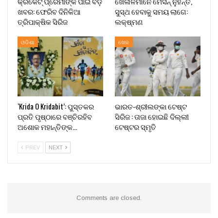
କ୍ରିକେଟ୍ ପ୍ରେମୀଙ୍କ ପାଇଁ ବଡ଼
ଖେଳାଳିମାନେ ମେସିନ୍ ନୁହନ୍ତି,
ଖବର: ଫେରିବ ଦିନିକିଆ
ସୁସ୍ଥ ହେବାକୁ ସମୟ ଲାଗେ:
ତ୍ରିପାକ୍ଷିକ ସିରିଜ
ଲକ୍ଷ୍ମଣ
ଓଡିଶା
ଖେଳ
‘Krida O Kridabit’: ପୁସ୍ତକର
ଭାରତ-ଶ୍ରୀଲଙ୍କା ଟେଷ୍ଟ
ପ୍ରତି ପୃଷ୍ଠାରେ ବଞ୍ଚିରହିବ
ସିରିଜ : ତାଜା ହୋଇଛି ଦିଲ୍ଲୀ
ଅଶୋକ ମହାନ୍ତିଙ୍କ…
ଟେଷ୍ଟର ସ୍ମୃତି
PREV
NEXT
Comments are closed.