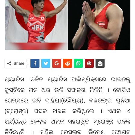
Share
ପ୍ୟାରିସ: ଚଳିତ ପ୍ୟାରିସ ଅଲିମ୍ପିକ୍ସରେ ଭାରତକୁ
କୁସ୍ତିରେ ଗତ ଥର ଭଳି ସଫଳତା ମିଳିନି । ଟୋକିଓ
ଗେମ୍ସରେ ରବି ଦାହିୟା(ରୌପ୍ୟ), ବଜରଙ୍ଗ ପୁନିଆ
(ବ୍ରୋଞ୍ଜ) ପଦକ ହାସଲ କରିଥିଲେ । ଏଥର ଏ
ପର୍ଯ୍ୟନ୍ତ କେବଳ ଅମନ ସହରାୱତ ବ୍ରୋଞ୍ଜ ପଦକ
ଜିତିଛନ୍ତି । ମହିଳା ରେସଲର ଭିନେଶ ଫୋଗଟ