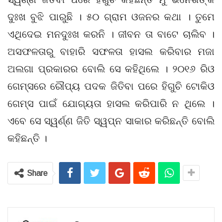
ଦୁଃଖ ବୁଝି ପାରୁଛି । ୫୦ ଗ୍ରାମ ଓଜନର କଥା । ତୁମେ
ଏଥିଦେଇ ମନଦୁଃଖ କରନି । ଜୀବନ ତା ବାଟେ ଚାଲିବ ।
ଅସଫଳତାରୁ ବାହାରି ସଫଳତା ହାସଲ କରିବାର ମଜା
ଅଲଗା ପ୍ରକାରର ବୋଲି ସେ କହିଥିଲେ । ୨୦୧୬ ରିଓ
ଗେମ୍ସରେ ରୌପ୍ୟ ପଦକ ଜିତିବା ପରେ ହିଗୁଚି ଟୋକିଓ
ଗେମ୍ସ ପାଇଁ ଯୋଗ୍ୟତା ହାସଲ କରିପାରି ନ ଥିଲେ ।
ଏବେ ସେ ସ୍ୱର୍ଣ୍ଣ ଜିତି ସ୍ୱପ୍ନ ସାକାର କରିଛନ୍ତି ବୋଲି
କହିଛନ୍ତି ।
Share