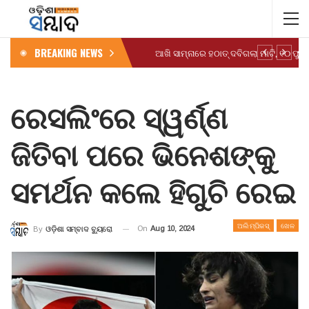
BREAKING NEWS
ରେସଲିଂରେ ସ୍ୱର୍ଣ୍ଣ
ଜିତିବା ପରେ ଭିନେଶଙ୍କୁ
ସମର୍ଥନ କଲେ ହିଗୁଚି ରେଇ
ଅଲିମ୍ପିକସ୍
ଖେଳ
On
Aug 10, 2024
By
ଓଡ଼ିଶା ସମ୍ବାଦ ବ୍ୟୁରୋ