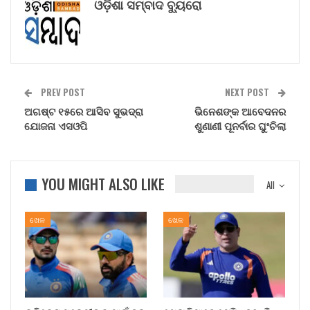
ଓଡ଼ିଶା ସମ୍ବାଦ ବ୍ୟୁରୋ
PREV POST
NEXT POST
ଅଗଷ୍ଟ ୧୫ରେ ଆସିବ ସୁଭଦ୍ରା
ଭିନେଶଙ୍କ ଆବେଦନର
ଯୋଜନା ଏସଓପି
ଶୁଣାଣୀ ପୂନର୍ବାର ଘୁଂଚିଲା
YOU MIGHT ALSO LIKE
All
ଖେଳ
ଖେଳ