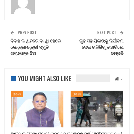
PREV POST
NEXT POST
ବିବାହ ବନ୍ଧନରେ ବାନ୍ଧି ହେଲେ
ଗୃହ ସହାୟିକାଙ୍କୁ ନିର୍ଯାତନା
କେନ୍ଦ୍ରମନ୍ତ୍ରୀ ସ୍ମୃତି
ଦେଇ ଚାକିରିରୁ ବାହାରିଲେ
ଇରାନୀଙ୍କ ଝିଅ
ଦମ୍ପତି
YOU MIGHT ALSO LIKE
All
ଓଡିଶା
ଓଡିଶା
ଆଜିଠୁ ୩ ଦିନିଆ ଦିଲ୍ଲୀ ଗସ୍ତରେ ଯିବେ ମୁଖ୍ୟମନ୍ତ୍ରୀ ମୋହନ ମାଝୀ
ପ୍ରବଳ ବର୍ଷାରେ ଭିଜୁଛି