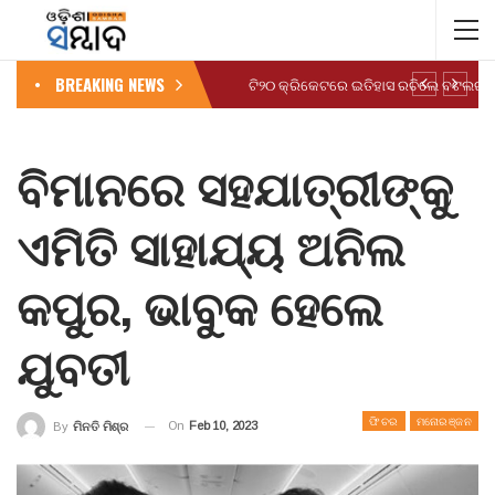
BREAKING NEWS
ବିମାନରେ ସହଯାତ୍ରୀଙ୍କୁ
ଏମିତି ସାହାଯ୍ୟ ଅନିଲ
କପୁର, ଭାବୁକ ହେଲେ
ଯୁବତୀ
ଫିଚର
ମନୋରଞ୍ଜନ
On
Feb 10, 2023
By
ମିନତି ମିଶ୍ର