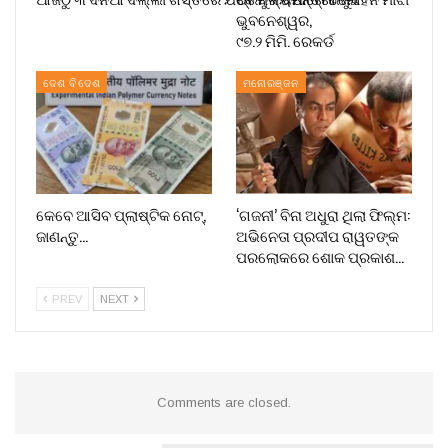
ଭୁବନେଶ୍ୱର,
୯୭.୨ ମିମି. ରେକର୍ଡ
ଦେଶ ବିଦେଶ
ମନୋରଞ୍ଜନ
କେବେ ଆସିବ ପ୍ଲାଷ୍ଟିକ ନୋଟ୍,
‘ଗଜନୀ’ ବିନା ଅଧୁରା ଥିଲା ଫିଲ୍ମ:
ଜାଣନ୍ତୁ…
ଅଭିନେତା ପ୍ରଦୀପ ରାୱତଙ୍କ
ପରଲୋକରେ ଶୋକ ପ୍ରକାଶ…
PREV
NEXT
Comments are closed.