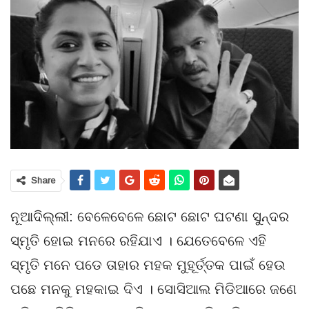
Share
ନୂଆଦିଲ୍ଲୀ: ବେଳେବେଳେ ଛୋଟ ଛୋଟ ଘଟଣା ସୁନ୍ଦର
ସ୍ମୃତି ହୋଇ ମନରେ ରହିଯାଏ । ଯେତେବେଳେ ଏହି
ସ୍ମୃତି ମନେ ପଡେ ତାହାର ମହକ ମୁହୂର୍ତ୍ତକ ପାଇଁ ହେଉ
ପଛେ ମନକୁ ମହକାଇ ଦିଏ । ସୋସିଆଲ ମିଡିଆରେ ଜଣେ