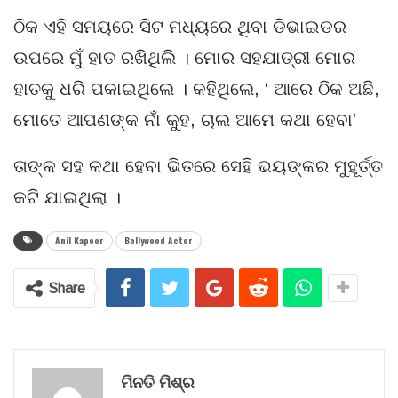
ଠିକ ଏହି ସମୟରେ ସିଟ ମଧ୍ୟରେ ଥିବା ଡିଭାଇଡର
ଉପରେ ମୁଁ ହାତ ରଖିଥିଲି । ମୋର ସହଯାତ୍ରୀ ମୋର
ହାତକୁ ଧରି ପକାଇଥିଲେ । କହିଥିଲେ, ‘ ଆରେ ଠିକ ଅଛି,
ମୋତେ ଆପଣଙ୍କ ନାଁ କୁହ, ଚାଲ ଆମେ କଥା ହେବା’
ତାଙ୍କ ସହ କଥା ହେବା ଭିତରେ ସେହି ଭୟଙ୍କର ମୁହୂର୍ତ୍ତ
କଟି ଯାଇଥିଲା ।
Anil Kapoor
Bollywood Actor
Share
ମିନତି ମିଶ୍ର