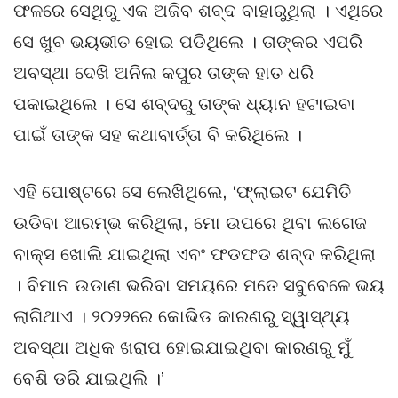
ଫଳରେ ସେଥିରୁ ଏକ ଅଜିବ ଶବ୍ଦ ବାହାରୁଥିଲା । ଏଥିରେ
ସେ ଖୁବ ଭୟଭୀତ ହୋଇ ପଡିଥିଲେ । ତାଙ୍କର ଏପରି
ଅବସ୍ଥା ଦେଖି ଅନିଲ କପୁର ତାଙ୍କ ହାତ ଧରି
ପକାଇଥିଲେ । ସେ ଶବ୍ଦରୁ ତାଙ୍କ ଧ୍ୟାନ ହଟାଇବା
ପାଇଁ ତାଙ୍କ ସହ କଥାବାର୍ତ୍ତା ବି କରିଥିଲେ ।
ଏହି ପୋଷ୍ଟରେ ସେ ଲେଖିଥିଲେ, ‘ଫ୍ଲାଇଟ ଯେମିତି
ଉଡିବା ଆରମ୍ଭ କରିଥିଲା, ମୋ ଉପରେ ଥିବା ଲଗେଜ
ବାକ୍ସ ଖୋଲି ଯାଇଥିଲା ଏବଂ ଫଡଫଡ ଶବ୍ଦ କରିଥିଲା
। ବିମାନ ଉଡାଣ ଭରିବା ସମୟରେ ମତେ ସବୁବେଳେ ଭୟ
ଲାଗିଥାଏ । ୨୦୨୨ରେ କୋଭିଡ କାରଣରୁ ସ୍ୱାସ୍ଥ୍ୟ
ଅବସ୍ଥା ଅଧିକ ଖରାପ ହୋଇଯାଇଥିବା କାରଣରୁ ମୁଁ
ବେଶି ଡରି ଯାଇଥିଲି ।’