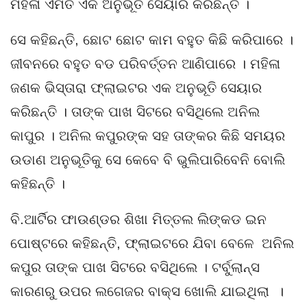
ମହିଳା ଏମିତି ଏକ ଅନୁଭୂତି ସେୟାର କରିଛନ୍ତି ।
ସେ କହିଛନ୍ତି, ଛୋଟ ଛୋଟ କାମ ବହୁତ କିଛି କରିପାରେ ।
ଜୀବନରେ ବହୁତ ବଡ ପରିବର୍ତ୍ତନ ଆଣିପାରେ । ମହିଳା
ଜଣକ ଭିସ୍ତାରା ଫ୍ଲାଇଟର ଏକ ଅନୁଭୂତି ସେୟାର
କରିଛନ୍ତି । ତାଙ୍କ ପାଖ ସିଟରେ ବସିଥିଲେ ଅନିଲ
କାପୁର । ଅନିଲ କପୁରଙ୍କ ସହ ତାଙ୍କର କିଛି ସମୟର
ଉଡାଣ ଅନୁଭୂତିକୁ ସେ କେବେ ବି ଭୁଲିପାରିବେନି ବୋଲି
କହିଛନ୍ତି ।
ବି.ଆର୍ଟିର ଫାଉଣ୍ଡର ଶିଖା ମିତ୍ତଲ ଲିଙ୍କଡ ଇନ
ପୋଷ୍ଟରେ କହିଛନ୍ତି, ଫ୍ଲାଇଟରେ ଯିବା ବେଳେ ଅନିଲ
କପୁର ତାଙ୍କ ପାଖ ସିଟରେ ବସିଥିଲେ । ଟର୍ବୁଲାନ୍ସ
କାରଣରୁ ଉପର ଲଗେଜର ବାକ୍ସ ଖୋଲି ଯାଇଥିଲା ।