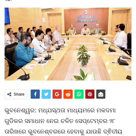
Share
ଭୁବନେଶ୍ୱର: ମଧ୍ଯସ୍ଥତା ମାଧ୍ୟମରେ ମକଦମା
ଗୁଡିକର ସମାଧାନ ନେଇ ଚଳିତ ସେପ୍ଟେମ୍ବର ୨୮
ତାରିଖରେ ଭୁବନେଶ୍ବରରେ ହେବାକୁ ଯାଉଛି ଦ୍ଵିତୀୟ