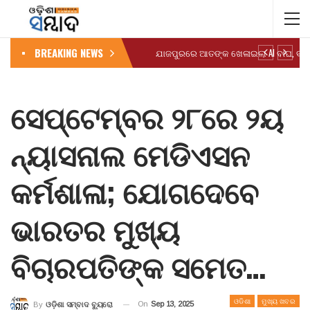
BREAKING NEWS
ସେପ୍ଟେମ୍ବର ୨୮ରେ ୨ୟ
ନ୍ୟାସନାଲ ମେଡିଏସନ
କର୍ମଶାଳା; ଯୋଗଦେବେ
ଭାରତର ମୁଖ୍ୟ
ବିଚାରପତିଙ୍କ ସମେତ…
ଓଡିଶା
ମୁଖ୍ୟ ଖବର
On
Sep 13, 2025
By
ଓଡ଼ିଶା ସମ୍ବାଦ ବ୍ୟୁରୋ