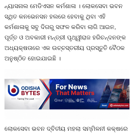
ନ୍ୟାସନାଲ ମେଡିଏସନ କର୍ମଶାଳା । ଲୋକସେବା ଭବନ
ସ୍ଥିତ କନଭେନସନ ହଲରେ ହେବାକୁ ଥିବା ଏହି
କର୍ମଶାଳାକୁ ସବୁ ଦିଗରୁ ସଫଳ କରିବା ଲାଗି ଆଇନ,
ପୂର୍ତ୍ତ ଓ ଅବକାରୀ ମନ୍ତ୍ରୀ ପୃଥ୍ୱୀରାଜ ହରିଚନ୍ଦନଙ୍କ
ଅଧ୍ୟକ୍ଷତାରେ ଏକ ଉଚ୍ଚସ୍ତରୀୟ ପ୍ରସ୍ତୁତି ବୈଠକ
ଅନୁଷ୍ଠିତ ହୋଇଯାଇଛି ।
ଲୋକସେବା ଭବନ ଦ୍ବିତୀୟ ମହଲା ସମ୍ମିଳନୀ କକ୍ଷରେ