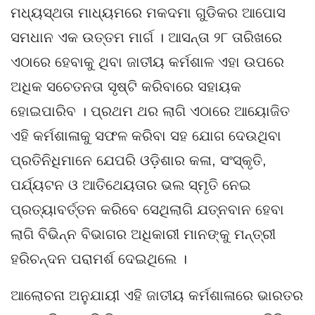
ମଧ୍ୟସ୍ଥତା ମାଧ୍ୟମରେ ମକଦମା ଗୁଡିକର ଆପୋସ
ସମଧାନ ଏକ ଉତ୍ତମ ମାର୍ଗ । ଆସନ୍ତା ୨୮ ତାରିଖରେ
ଏଠାରେ ହେବାକୁ ଥିବା ଜାତୀୟ କର୍ମଶାଳ ଏହା ଉପରେ
ଅଧିକ ସଚେତନତା ସୃଷ୍ଟି କରିବାରେ ସହାୟକ
ହୋଇପାରିବ । ପ୍ରଥମ ଥର ଲାଗି ଏଠାରେ ଆୟୋଜିତ
ଏହି କର୍ମଶାଳାକୁ ସଫଳ କରିବା ସହ ଯୋଗ ଦେଉଥିବା
ପ୍ରତିନିଧିମାନେ ଯେପରି ଓଡ଼ିଶାର କଳା, ସଂସ୍କୃତି,
ପର୍ଯ୍ୟଟନ ଓ ଆତିଥେୟତାର ଭଲ ସ୍ମୃତି ନେଇ
ପ୍ରତ୍ୟାବର୍ତ୍ତନ କରିବେ ସେଥିଲାଗି ଯତ୍ନବାନ ହେବା
ଲାଗି ବିଭିନ୍ନ ବିଭାଗର ଅଧିକାରୀ ମାନଙ୍କୁ ମନ୍ତ୍ରୀ
ହରିଚନ୍ଦନ ପରାମର୍ଶ ଦେଇଥିଲେ ।
ଆଲୋଚନା ଅନୁଯାୟୀ ଏହି ଜାତୀୟ କର୍ମଶାଳାରେ ଭାରତର