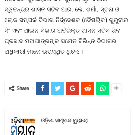
ସ୍ୱତନ୍ତ୍ର ଶାସନ ସଚିବ ଆର. କେ. ଶର୍ମା, ସୂଚନା ଓ
ଲୋକ ସମ୍ପର୍କ ବିଭାଗ ନିର୍ଦ୍ଦେଶକ (ବୈଷୟିକ) ଗୁରୁବୀର
ସିଂ ଏବଂ ଆଇନ ବିଭାଗ ଅତିରିକ୍ତ ଶାସନ ସଚିବ ଶିବ
ପ୍ରସାଦ ମହାପାତ୍ରଙ୍କ ସମେତ ବିଭିନ୍ନ ବିଭାଗର
ଅଧିକାରୀ ମାନେ ଉପସ୍ଥିତ ଥିଲେ ।
Share
ଓଡ଼ିଶା ସମ୍ବାଦ ବ୍ୟୁରୋ