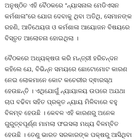
ଅନୁଷ୍ଠିତ ଏହି ବୈଠକରେ “ନ୍ୟାସନାଲ ମେଡିଏସନ
କର୍ମଶାଳା”ରେ ଯୋଗ ଦେବାକୁ ଥିବା ଅତିଥି, ସେମାନଙ୍କ
ରହଣି, ଆତିଥେୟତା ଓ କର୍ମଶାଳା ଆୟୋଜନ ବିଷୟରେ
ବିସ୍ତୃତ ଆଲୋଚନା ହୋଇଥିଲା ।
ବୈଠକରେ ଅଧ୍ୟକ୍ଷତା କରି ମନ୍ତ୍ରୀ ହରିଚନ୍ଦନ
କହିଲେ ଯେ, ବିଭିନ୍ନ ସମୟରେ ଛୋଟୋମୋଟ କାରଣ
ନେଇ ଲୋକମାନେ କୋଟ କଚେରୀର ଦ୍ଵାରସ୍ଥ
ହେଉଛନ୍ତି । ଏଥିଯୋଗୁଁ ନ୍ୟାୟାଳୟ ଉପରେ ଅଯଥା
ଚାପ ବଢିବା ସହିତ ପ୍ରକୃତ ନ୍ୟାୟ ମିଳିବାରେ ବହୁ
ବିଳମ୍ବ ହେଉଛି । କେବଳ ଏହି କାରଣରୁ ଅନେକ
ଗୁରୁତ୍ବପୂର୍ଣ୍ଣ ମାମଲା ଫଇସଲା ମଧ୍ୟ ବିଳମ୍ବିତ
ହେଉଛି । ତେଣୁ ଭାରତ ସରକାରଙ୍କ ପକ୍ଷରୁ ଆସିଥିବା