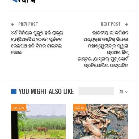
PREV POST
NEXT POST
୪ର୍ଥ ସିନିୟର ପୁରୁଷ ହକି ରାଜ୍ୟ
ଭାରତୀୟ ଲ କମିଶନ
ଚାମ୍ପିଅନସିପ୍ ୨୦୨୫: ପୂର୍ବତଟ
ଅଧ୍ୟକ୍ଷ ଜଷ୍ଟିସ୍‍ ଦିନେଶ
ରେଳପଥ ହକି ଟିମର ଟାଇଟଲ
ମହାଶ୍ୱେରୀଙ୍କ ଦ୍ୱାରା
ହାସଲ
ପ୍ରଥମ କିଟ୍‍
ଇଣ୍ଟରନ୍ୟାସ୍‍ନାଲ୍‍ ମୁଟ୍‍ କୋର୍ଟ
ପ୍ରତିଯୋଗିତା ଉଦ୍‍ଘାଟିତ
YOU MIGHT ALSO LIKE
All
ଅପରାଧ
ଓଡିଶା