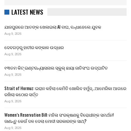
LATEST NEWS
ଯାଜପୁରରେ ଆତଙ୍କ ଖେଳାଇଲା AI ବାଘ, ବନ୍ଧାହେଲେ ଯୁବକ
Aug 9, 2026
ଦେବଗଡ଼ରୁ ହାତୀର କଙ୍କାଳ ଉଦ୍ଧାର
Aug 9, 2026
୧୩ତମ କିଟ୍ ଇଣ୍ଟରନ୍ୟାସନାଲ ସ୍କୁଲ୍ ଛାୟା ଜାତିସଂଘ ଉଦ୍‍ଘାଟିତ
Aug 9, 2026
Strait of Hormuz: ଇରାନ କହିଲା କେମିତି ଖୋଲିବ ହର୍ମୁଜ୍…ଆମେରିକା ଆଗରେ
ରଖିଲା କଠୋର ସର୍ତ୍ତ
Aug 9, 2026
Women’s Reservation Bill: ମହିଳା ସଂରକ୍ଷଣକୁ ବିରୋଧୀଙ୍କ ସମର୍ଥନ!
ଜାଣନ୍ତୁ କେଉଁ ଦଳ ଦେଲା ମୋଦୀ ସରକାରଙ୍କ ସାଥ୍?
Aug 9, 2026