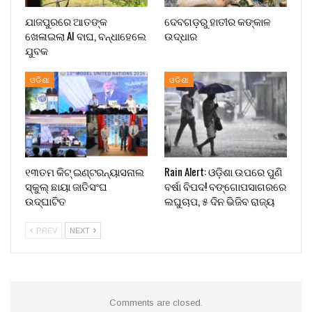
ଯାଜପୁରରେ ଆତଙ୍କ
ଦେବଗଡ଼ରୁ ହାତୀର କଙ୍କାଳ
ଖେଳାଇଲା AI ବାଘ, ବନ୍ଧାହେଲେ
ଉଦ୍ଧାର
ଯୁବକ
ଓଡିଶା
ଓଡିଶା
୧୩ତମ କିଟ୍ ଇଣ୍ଟରନ୍ୟାସନାଲ
Rain Alert: ଓଡ଼ିଶା ଉପରେ ପୁଣି
ସ୍କୁଲ୍ ଛାୟା ଜାତିସଂଘ
ବର୍ଷା ବିପଦ! ବଙ୍ଗୋପସାଗରରେ
ଉଦ୍‍ଘାଟିତ
ଲଘୁଚାପ, ୫ ଦିନ ଭିଜିବ ରାଜ୍ୟ
PREV
NEXT
Comments are closed.