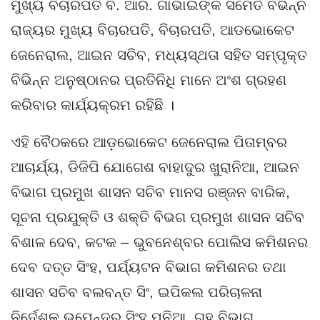
ମୁଖ୍ୟ ବିଚାରପତି ବି. ଆର. ଗାଭାଇଙ୍କ ସମେତ ବିଭିନ୍ନ
ରାଜ୍ୟର ମୁଖ୍ୟ ବିଚାରପତି, ବିଚାରପତି, ଆଡଭୋକେଟ
ଜେନେରାଲ, ଆଇନ ସଚିବ, ମଧ୍ୟସ୍ଥତା ସହିତ ସମ୍ପୃକ୍ତ
ବିଭିନ୍ନ ଅନୁଷ୍ଠାନର ପ୍ରତିନିଧି ମାନେ ଅଂଶ ଗ୍ରହଣ
କରିବାର କାର୍ଯ୍ୟକ୍ରମ ରହିଛି ।
ଏହି ବୈଠକରେ ଆଡ଼ଭୋକେଟ ଜେନେରାଲ ପିତାମ୍ବର
ଆଚାର୍ଯ୍ୟ, ଡିଜିପି ଯୋଗେଶ ବାହାଦୁର ଖୁରାନିଆ, ଆଇନ
ବିଭାଗ ପ୍ରମୁଖ ଶାସନ ସଚିବ ମାନସ ରଞ୍ଜନ ବାରିକ,
ସୂଚନା ପ୍ରଯୁକ୍ତି ଓ ଶକ୍ତି ବିଭଗ ପ୍ରମୁଖ ଶାସନ ସଚିବ
ବିଶାଳ ଦେବ, କଟକ – ଭୁବନେଶ୍ବର ପୋଲିସ କମିଶନର
ଦେବ ଦତ୍ତ ସିଂହ, ପର୍ଯ୍ୟଟନ ବିଭାଗ କମିଶନର ତଥା
ଶାସନ ସଚିବ ବଲବନ୍ତ ସିଂ, ଇପିକଲ ପରିଚାଳନା
ନିର୍ଦେଶକ ଭୁପେନ୍ଦର ସିଂହ ପୁନିଆ, ଗୃହ ବିଭାଗ