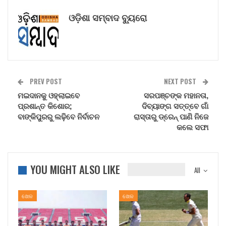
ଓଡ଼ିଶା ସମ୍ବାଦ ବ୍ୟୁରୋ
PREV POST
NEXT POST
ମଇଦାନକୁ ଓହ୍ଲାଇବେ
ସରପଞ୍ଚଙ୍କ ମହାନତା,
ପ୍ରଶାନ୍ତ କିଶୋର;
ଦିବ୍ୟାଙ୍ଗ ସତ୍ତ୍ବେ ଗାଁ
ବାଙ୍କିପୁରରୁ ଲଢ଼ିବେ ନିର୍ବାଚନ
ରାସ୍ତାରୁ ଡ୍ରେନ୍‌ ପାଣି ନିଜେ
କଲେ ସଫା
YOU MIGHT ALSO LIKE
All
ଖେଳ
ଖେଳ