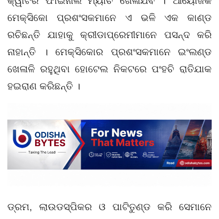
କ୍ୱାର୍ଟର ଫାଇନାଲ ମ୍ୟାଚ ଖେଳାଯିବ । ଆୟୋଜକ
ମେକ୍ସିକୋ ପ୍ରଶଂସକମାନେ ଏ ଭଳି ଏକ କାଣ୍ଡ
ରଚିଛନ୍ତି ଯାହାକୁ କ୍ରୀଡାପ୍ରେମୀମାନେ ପସନ୍ଦ କରି
ନାହାନ୍ତି । ମେକ୍ସିକୋର ପ୍ରଶଂସକମାନେ ଇଂଲଣ୍ଡ
ଖେଳାଳି ରହୁଥିବା ହୋଟେଲ ନିକଟରେ ପଂହଚି ରାତିଯାକ
ହଇରାଣ କରିଛନ୍ତି ।
ଡ୍ରମ, ଲାଉଡସ୍ପିକର ଓ ପାଟିତୁଣ୍ଡ କରି ସେମାନେ