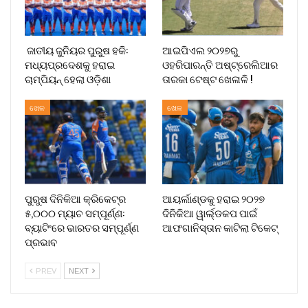
ଜାତୀୟ ଜୁନିୟର ପୁରୁଷ ହକି:
ଆଇପିଏଲ ୨୦୨୭ରୁ
ମଧ୍ୟପ୍ରଦେଶକୁ ହରାଇ
ଓହରିପାରନ୍ତି ଅଷ୍ଟ୍ରେଲିଆର
ଚାମ୍ପିୟନ୍ ହେଲା ଓଡ଼ିଶା
ତାରକା ଟେଷ୍ଟ ଖେଳାଳି !
ଖେଳ
ଖେଳ
ପୁରୁଷ ଦିନିକିଆ କ୍ରିକେଟ୍‌ର
ଆୟର୍ଲାଣ୍ଡକୁ ହରାଇ ୨୦୨୭
୫,୦୦୦ ମ୍ୟାଚ ସମ୍ପୂର୍ଣ୍ଣ:
ଦିନିକିଆ ୱାର୍ଲ୍ଡକପ ପାଇଁ
ବ୍ୟାଟିଂରେ ଭାରତର ସମ୍ପୂର୍ଣ୍ଣ
ଆଫଗାନିସ୍ତାନ କାଟିଲା ଟିକେଟ୍
ପ୍ରଭାବ
PREV
NEXT