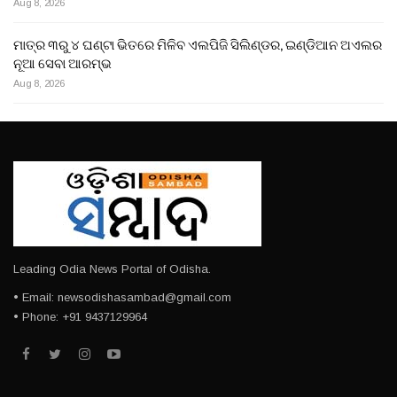
Aug 8, 2026
ମାତ୍ର ୩ରୁ ୪ ଘଣ୍ଟା ଭିତରେ ମିଳିବ ଏଲପିଜି ସିଲିଣ୍ଡର, ଇଣ୍ଡିଆନ ଅଏଲର
ନୂଆ ସେବା ଆରମ୍ଭ
Aug 8, 2026
Leading Odia News Portal of Odisha.
• Email: newsodishasambad@gmail.com
• Phone: +91 9437129964