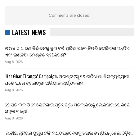
Comments are closed.
LATEST NEWS
୨୦୨୪ ସାଧାରଣ ନିର୍ବାଚନକୁ ଦୁଇ ବର୍ଷ ପୂରିବା ପରେ କିପରି ବଦଳିଗଲା ଏନ୍‌ଡିଏ
ଏବଂ ଇଣ୍ଡିଆ ମେଣ୍ଟର ସମୀକରଣ?
Aug 8, 2026
‘Har Ghar Tiranga’ Campaign: ଅଗଷ୍ଟ ୯ରୁ ୧୭ ତାରିଖ ଯାଏଁ ରାଜ୍ୟବ୍ୟାପୀ
ଘରେ ଘରେ ତ୍ରିରଙ୍ଗା ଅଭିଯାନ କାର୍ଯ୍ୟକ୍ରମ
Aug 8, 2026
ପେପର ଲିକ ଓ ବେରୋଜଗାର ପ୍ରସଙ୍ଗ: ସରକାରଙ୍କୁ ଜୋରଦାର ଘେରିଲେ
ରାହୁଲ ଗାନ୍ଧୀ
Aug 8, 2026
ଜାତୀୟ ଜୁନିୟର ପୁରୁଷ ହକି: ମଧ୍ୟପ୍ରଦେଶକୁ ହରାଇ ଚାମ୍ପିୟନ୍ ହେଲା ଓଡ଼ିଶା