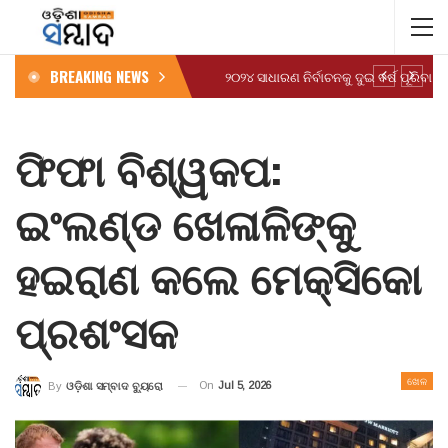
BREAKING NEWS
ଫିଫା ବିଶ୍ୱକପ:
ଇଂଲଣ୍ଡ ଖେଳାଳିଙ୍କୁ
ହଇରାଣ କଲେ ମେକ୍ସିକୋ
ପ୍ରଶଂସକ
ଖେଳ
On
Jul 5, 2026
By
ଓଡ଼ିଶା ସମ୍ବାଦ ବ୍ୟୁରୋ