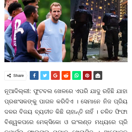
Share
ନୂଆଦିଲ୍ଲୀ: ଫୁଟବଲ ଖେଳରେ ଏପରି ଯାଦୁ ରହିଛି ଯାହା
ପ୍ରଶଂସକଙ୍କୁ ପାଗଳ କରିଦିଏ । ସେମାନେ ନିଜ ପ୍ରିୟ
ଦଳର ବିଜୟ ବ୍ୟତୀତ କିଛି ଚାହାନ୍ତି ନାହିଁ । ଚଳିତ ଫିଫା
ବିଶ୍ୱକପରେ ମେକ୍ସିକୋ ଓ ଇଂଲଣ୍ଡ ମଧ୍ୟରେ ପ୍ରି