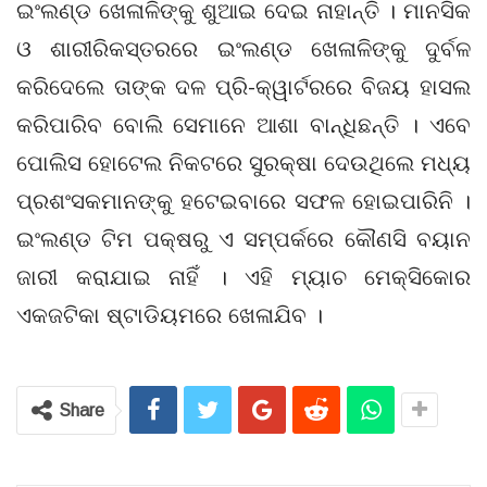
ଇଂଲଣ୍ଡ ଖେଳାଳିଙ୍କୁ ଶୁଆଇ ଦେଇ ନାହାନ୍ତି । ମାନସିକ
ଓ ଶାରୀରିକସ୍ତରରେ ଇଂଲଣ୍ଡ ଖେଳାଳିଙ୍କୁ ଦୁର୍ବଳ
କରିଦେଲେ ତାଙ୍କ ଦଳ ପ୍ରି-କ୍ୱାର୍ଟରରେ ବିଜୟ ହାସଲ
କରିପାରିବ ବୋଲି ସେମାନେ ଆଶା ବାନ୍ଧିଛନ୍ତି । ଏବେ
ପୋଲିସ ହୋଟେଲ ନିକଟରେ ସୁରକ୍ଷା ଦେଉଥିଲେ ମଧ୍ୟ
ପ୍ରଶଂସକମାନଙ୍କୁ ହଟେଇବାରେ ସଫଳ ହୋଇପାରିନି ।
ଇଂଲଣ୍ଡ ଟିମ ପକ୍ଷରୁ ଏ ସମ୍ପର୍କରେ କୌଣସି ବୟାନ
ଜାରୀ କରାଯାଇ ନାହିଁ । ଏହି ମ୍ୟାଚ ମେକ୍ସିକୋର
ଏକଜଟିକା ଷ୍ଟାଡିୟମରେ ଖେଳାଯିବ ।
Share