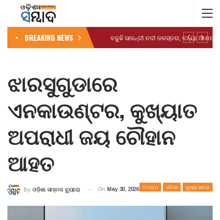
BREAKING NEWS
ବଢୁଛି ସାଳନ୍ଦୀ ନଦୀ ଜଳସ୍ତର, ବନ୍ୟା ଆଶଙ୍କ
ଝାରସୁଗୁଡାରେ
ଏନକାଉଣ୍ଟର, କୁଖ୍ୟାତ
ଅପରାଧୀ ଜୟ ଚୌହାନ
ଆହତ
ଅପରାଧ
ଓଡିଶା
ମୁଖ୍ୟ ଖବର
On
May 30, 2026
By
ଓଡ଼ିଶା ସମ୍ବାଦ ବ୍ୟୁରୋ