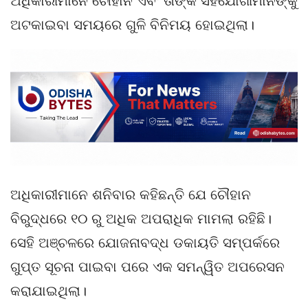
ଅଧିକାରୀମାନେ ଚୌହାନ ଏବଂ ତାଙ୍କ ସହଯୋଗୀମାନଙ୍କୁ
ଅଟକାଇବା ସମୟରେ ଗୁଳି ବିନିମୟ ହୋଇଥିଲା।
ଅଧିକାରୀମାନେ ଶନିବାର କହିଛନ୍ତି ଯେ ଚୌହାନ
ବିରୁଦ୍ଧରେ ୧୦ ରୁ ଅଧିକ ଅପରାଧିକ ମାମଲା ରହିଛି।
ସେହି ଅଞ୍ଚଳରେ ଯୋଜନାବଦ୍ଧ ଡକାୟତି ସମ୍ପର୍କରେ
ଗୁପ୍ତ ସୂଚନା ପାଇବା ପରେ ଏକ ସମନ୍ୱିତ ଅପରେସନ
କରାଯାଇଥିଲା।