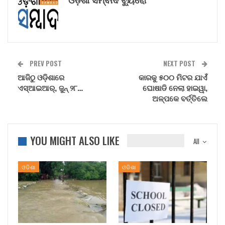
PREV POST
NEXT POST
ଆଜିଠୁ ଓଡ଼ିଶାରେ
କାରକୁ ୫୦୦ ମିଟର ଯାଏଁ
ଏସ୍‌ଆଇଆର୍‌, ଜୁନ୍ ୨୮…
ଘୋଷାଡି ନେଲା ହାଇୱା,
ଅଳ୍ପକେ ବର୍ତ୍ତିଲେ
YOU MIGHT ALSO LIKE
All
ଓଡିଶା
ଓଡିଶା