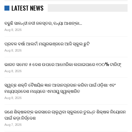
LATEST NEWS
ବଢୁଛି ସାଳନ୍ଦୀ ନଦୀ ଜଳସ୍ତର, ବନ୍ୟା ଆଶଙ୍କା…
Aug 8, 2026
ପ୍ରବଳ ବର୍ଷା ଆଲର୍ଟ; ମୟୂରଭଞ୍ଜରେ ଆଜି ସ୍କୁଲ ଛୁଟି
Aug 8, 2026
ଭାରତ ସମେତ ୫ ଦେଶ ଉପରେ ଆମେରିକା ଲଗାଇପାରେ ୧୦୦% ଟାରିଫ୍
Aug 8, 2026
ସ୍ୱଚ୍ଛ ଶକ୍ତି ବୈଷୟିକ ଜ୍ଞାନ ଆଦାନପ୍ରଦାନ କରିବା ପାଇଁ ଓଡ଼ିଶା ଏବଂ
ମଧ୍ୟପ୍ରଦେଶ ମଧ୍ୟରେ ଏମଓୟୁ ସ୍ୱାକ୍ଷରିତ
Aug 8, 2026
ଜଣେ ଶିକ୍ଷକଙ୍କ ଭରସାରେ ଚାଲୁଥିବା ସ୍କୁଲରେ ତୁରନ୍ତ ଶିକ୍ଷକ ନିୟୋଜନ
ପାଇଁ କଡ଼ା ନିର୍ଦ୍ଦେଶ
Aug 7, 2026