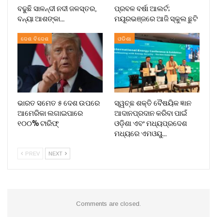
ବଢୁଛି ସାଳନ୍ଦୀ ନଦୀ ଜଳସ୍ତର,
ପ୍ରବଳ ବର୍ଷା ଆଲର୍ଟ;
ବନ୍ୟା ଆଶଙ୍କା…
ମୟୂରଭଞ୍ଜରେ ଆଜି ସ୍କୁଲ ଛୁଟି
ଦେଶ ବିଦେଶ
ଓଡିଶା
ଭାରତ ସମେତ ୫ ଦେଶ ଉପରେ
ସ୍ୱଚ୍ଛ ଶକ୍ତି ବୈଷୟିକ ଜ୍ଞାନ
ଆମେରିକା ଲଗାଇପାରେ
ଆଦାନପ୍ରଦାନ କରିବା ପାଇଁ
୧୦୦% ଟାରିଫ୍
ଓଡ଼ିଶା ଏବଂ ମଧ୍ୟପ୍ରଦେଶ
ମଧ୍ୟରେ ଏମଓୟୁ…
PREV
NEXT
Comments are closed.