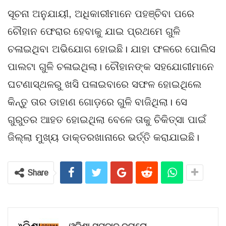
ସୂଚନା ଅନୁଯାୟୀ, ଅଧିକାରୀମାନେ ପହଞ୍ଚିବା ପରେ
ଚୌହାନ ଫେରାର ହେବାକୁ ଯାଇ ପ୍ରଥମେ ଗୁଳି
ଚଳାଇଥିବା ଅଭିଯୋଗ ହୋଇଛି। ଯାହା ଫଳରେ ପୋଲିସ
ପାଲଟା ଗୁଳି ଚଳାଇଥିଲା। ଚୌହାନଙ୍କ ସହଯୋଗୀମାନେ
ଘଟଣାସ୍ଥଳରୁ ଖସି ପଳାଇବାରେ ସଫଳ ହୋଇଥିଲେ
କିନ୍ତୁ ତାର ଡାହାଣ ଗୋଡ଼ରେ ଗୁଳି ବାଜିଥିଲା। ସେ
ଗୁରୁତର ଆହତ ହୋଇଥିଲା ବେଳେ ତାକୁ ଚିକିତ୍ସା ପାଇଁ
ଜିଲ୍ଲା ମୁଖ୍ୟ ଡାକ୍ତରଖାନାରେ ଭର୍ତ୍ତି କରାଯାଇଛି।
Share
ଓଡ଼ିଶା ସମ୍ବାଦ ବ୍ୟୁରୋ