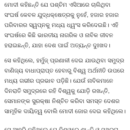
ମୋଦୀ କହିଛନ୍ତି ଯେ ପଶ୍ଚିମ ଏସିଆରେ ଚାଲିଥିବା
ସଂଘର୍ଷ କେବଳ ଯୁଦ୍ଧକ୍ଷେତ୍ରକୁ ନୁହେଁ, ହଜାର ହଜାର
ପରିବାରର ସ୍ୱପ୍ନକୁ ମଧ୍ୟ ଧ୍ୱଂସ କରିଦେଇଛି। ଏହି
ସଂଘର୍ଷରେ କିଛି ଭାରତୀୟ ନାଗରିକ ଓ ନାବିକ ଜୀବନ
ହରାଇଛନ୍ତି, ଯାହା ଦେଶ ପାଇଁ ଅତ୍ୟନ୍ତ ଦୁଃଖଦ।
ସେ କହିଥିଲେ, ହର୍ମୁଜ୍ ପ୍ରଣାଳୀ ଦେଇ ଯାଉଥିବା ସମୁଦ୍ର
ବାଣିଜ୍ୟ ବାଧାପ୍ରାପ୍ତ ହେବାରୁ ବିଶ୍ୱ ଅର୍ଥନୀତି ଉପରେ
ମଧ୍ୟ ଗଭୀର ପ୍ରଭାବ ପଡ଼ିଛି। ଯେଉଁ ନାବିକମାନେ
ଦିନରାତି ସମୁଦ୍ରରେ ରହି ବିଶ୍ୱକୁ ଯୋଡ଼ି ରଖନ୍ତି,
ସେମାନଙ୍କ ସୁରକ୍ଷା ନିଶ୍ଚିତ କରିବା ସମସ୍ତ ଦେଶର
ସାମୂହିକ ଦାୟିତ୍ୱ ବୋଲି ମୋଦୀ ଜୋର ଦେଇ କହିଥିଲେ।
ସେ ଆହୁରି କହିଥିଲେ ଯେ ବିଶ୍ୱରେ ଶାନ୍ତି ଓ ସ୍ଥିରତା