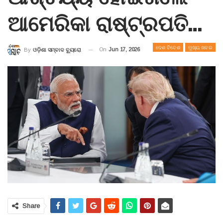
ଆମେରିକା ରାଷ୍ଟ୍ରପତି…
ଦେଶ ବିଦେଶ
ମୁଖ୍ୟ ଖବର
On
Jun 17, 2026
By
ଓଡ଼ିଶା ସମ୍ବାଦ ବ୍ୟୁରୋ
Share