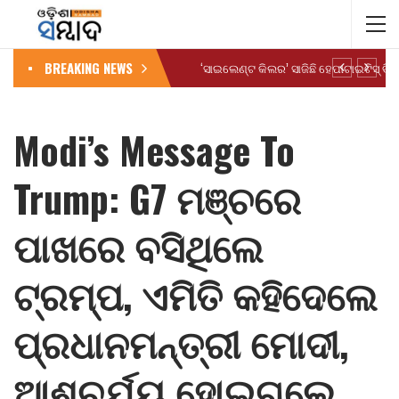
BREAKING NEWS
Modi’s Message To
Trump: G7 ମଞ୍ଚରେ
ପାଖରେ ବସିଥିଲେ
ଟ୍ରମ୍ପ, ଏମିତି କହିଦେଲେ
ପ୍ରଧାନମନ୍ତ୍ରୀ ମୋଦୀ,
ଆଶ୍ଚର୍ଯ୍ୟ ହୋଇଗଲେ