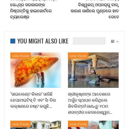
କେନ୍ଦ୍ର ସରକାରଙ୍କ
ବିଶ୍ୱକପ୍‌ ଓପନର୍‌ରୁ ବାଦ୍,
ନିଷ୍ପତ୍ତିକୁ ହାଇକୋର୍ଟରେ
କାରଣ ଜାଣିଲେ ମୁଣ୍ଡରେ ହାତ
ଚ୍ୟାଲେଞ୍ଜ
ଦେବେ
YOU MIGHT ALSO LIKE
All
ଦେଶ ବିଦେଶ
ଦେଶ ବିଦେଶ
‘ସାଇଲେଣ୍ଟ କିଲର’ ସାଜିଛି
ଶ୍ରୀକୃଷ୍ଣଙ୍କ ଆଦେଶରେ
ହେପାଟାଇଟିସ୍ ବି ଏବଂ ସି: ବିନା
ଅର୍ଜୁନ ସ୍ଥାପନ କରିଥିଲେ
ଲକ୍ଷଣରେ ନଷ୍ଟ କରୁଛି…
ଶିବଲିଙ୍ଗ! ଜାଣନ୍ତୁ ୧୦ମ
ଶତାବ୍ଦୀର କେଦାରେଶ୍ୱର…
ଦେଶ ବିଦେଶ
ଦେଶ ବିଦେଶ