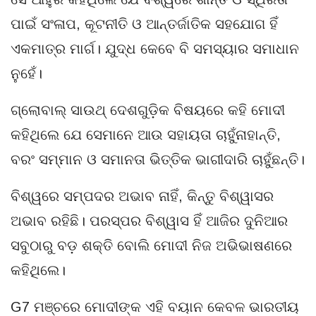
ପାଇଁ ସଂଳାପ, କୂଟନୀତି ଓ ଆନ୍ତର୍ଜାତିକ ସହଯୋଗ ହିଁ
ଏକମାତ୍ର ମାର୍ଗ। ଯୁଦ୍ଧ କେବେ ବି ସମସ୍ୟାର ସମାଧାନ
ନୁହେଁ।
ଗ୍ଲୋବାଲ୍ ସାଉଥ୍ ଦେଶଗୁଡ଼ିକ ବିଷୟରେ କହି ମୋଦୀ
କହିଥିଲେ ଯେ ସେମାନେ ଆଉ ସହାୟତା ଚାହୁଁନାହାନ୍ତି,
ବରଂ ସମ୍ମାନ ଓ ସମାନତା ଭିତ୍ତିକ ଭାଗୀଦାରି ଚାହୁଁଛନ୍ତି।
ବିଶ୍ୱରେ ସମ୍ପଦର ଅଭାବ ନାହିଁ, କିନ୍ତୁ ବିଶ୍ୱାସର
ଅଭାବ ରହିଛି। ପରସ୍ପର ବିଶ୍ୱାସ ହିଁ ଆଜିର ଦୁନିଆର
ସବୁଠାରୁ ବଡ଼ ଶକ୍ତି ବୋଲି ମୋଦୀ ନିଜ ଅଭିଭାଷଣରେ
କହିଥିଲେ।
G7 ମଞ୍ଚରେ ମୋଦୀଙ୍କ ଏହି ବୟାନ କେବଳ ଭାରତୀୟ