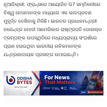
ନୂଆଦିଲ୍ଲୀ: ଫ୍ରାନ୍ସରେ ଆୟୋଜିତ G7 ସମ୍ମିଳନୀରେ
ବିଶ୍ୱ ନେତାମାନଙ୍କ ମଧ୍ୟରେ ଏକ ଭାବପ୍ରବଣ
ମୁହୂର୍ତ୍ତ ଦେଖିବାକୁ ମିଳିଛି। ଭାରତର ପ୍ରଧାନମନ୍ତ୍ରୀ
ନରେନ୍ଦ୍ର ମୋଦୀ ଆମେରିକାର ରାଷ୍ଟ୍ରପତି ଡୋନାଲ୍ଡ
ଟ୍ରମ୍ପଙ୍କ ଉପସ୍ଥିତିରେ ମଧ୍ୟପ୍ରାଚ୍ୟ ସଂଘର୍ଷରେ
ପ୍ରାଣ ହରାଇଥିବା ଭାରତୀୟ ନାବିକମାନଙ୍କ
ଯନ୍ତ୍ରଣାଦାୟକ ପ୍ରସଙ୍ଗ ଉଠାଇଛନ୍ତି।