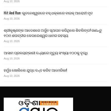
Aug 10, 2026
Hit And Run: ଭୁବନେଶ୍ୱରରେ ବସ୍ ଧକ୍କାରେ ବାଇକ୍ ଆରୋହୀ ମୃତ
Aug 10, 2026
ଶ୍ରୀକୃଷ୍ଣଙ୍କ ଆଦେଶରେ ଅର୍ଜୁନ ସ୍ଥାପନ କରିଥିଲେ ଶିବଲିଙ୍ଗ! ଜାଣନ୍ତୁ
୧୦ମ ଶତାବ୍ଦୀର କେଦାରେଶ୍ୱର ଧାମର ରହସ୍ୟ
Aug 10, 2026
ଆସାମ ପ୍ରଳୟଙ୍କାରୀ ବନ୍ୟାରେ ମୃତ୍ୟୁ ସଂଖ୍ୟା ୧୦୦କୁ ବୃଦ୍ଧି
Aug 10, 2026
ହର୍ମୁଜ ଖୋଲିଲେ ଯୁଦ୍ଧ ବନ୍ଦ କରିବ ଆମେରିକା!
Aug 10, 2026