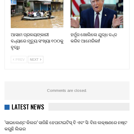
ଆସାମ ପ୍ରଳୟଙ୍କାରୀ
ହର୍ମୁଜ ଖୋଲିଲେ ଯୁଦ୍ଧ ବନ୍ଦ
ବନ୍ୟାରେ ମୃତ୍ୟୁ ସଂଖ୍ୟା ୧୦୦କୁ
କରିବ ଆମେରିକା!
ବୃଦ୍ଧି
PREV
NEXT
Comments are closed.
LATEST NEWS
‘ସାଇଲେଣ୍ଟ କିଲର’ ସାଜିଛି ହେପାଟାଇଟିସ୍ ବି ଏବଂ ସି: ବିନା ଲକ୍ଷଣରେ ନଷ୍ଟ
କରୁଛି ଲିଭର