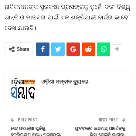
ନାବିକମାନଙ୍କ ସୁରକ୍ଷା ପ୍ରସଙ୍ଗକୁ ନୁହେଁ, ବରଂ ବିଶ୍ୱ
ଶାନ୍ତି ଓ ମାନବତା ପାଇଁ ଏକ ଶକ୍ତିଶାଳୀ ବାର୍ତ୍ତା ଭାବେ
ଦେଖାଯାଉଛି।
Share
ଓଡ଼ିଶା ସମ୍ବାଦ ବ୍ୟୁରୋ
PREV POST
NEXT POST
ନୀଟ୍ ପରୀକ୍ଷା ପୂର୍ବରୁ
ଫୁଟବଲର ଥୋମାସ୍ ପାର୍ଟେଙ୍କୁ
ଟେଲିଗ୍ରାମ ବ୍ୟାନ୍ ପ୍ରସଙ୍ଗ:
ଭିସା ଦେଲାନି କାନାଡ଼ା,