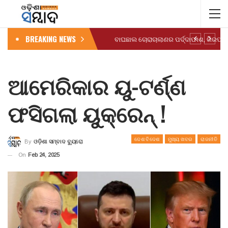
BREAKING NEWS
ଆମେରିକାର ୟୁ-ଟର୍ଣ୍ଣ
ଫସିଗଲା ୟୁକ୍ରେନ୍ !
ଦେଶ ବିଦେଶ
ମୁଖ୍ୟ ଖବର
ରାଜନୀତି
By
ଓଡ଼ିଶା ସମ୍ବାଦ ବ୍ୟୁରୋ
On
Feb 24, 2025