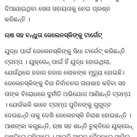
ଦିଆଯାଇଥିବା ସେନା ସହାୟତାକୁ ନେଇ ପ୍ରଶ୍ନ
କରିଛନ୍ତି ।
ଋଷ ସହ ବନ୍ଧୁତା ଜେଲେନସ୍କିଙ୍କୁ ଟାର୍ଗେଟ୍
ଯୁଦ୍ଧ ପାଇଁ ଜେଲେନସ୍କିଙ୍କୁ ସିଧା ଟାର୍ଗେଟ୍ କରିଛନ୍ତି
ଟ୍ରମ୍ପ । ୟୁକ୍ରେନ୍ ପାଇଁ ହିଁ ଯୁଦ୍ଧ ହୋଇଥିଲା,
ଯେଉଁଥିରେ ହଜାର ହଜାର ଲୋକଙ୍କ ମୃତ୍ୟୁ ହୋଇଛି।
ଜେଲେନସ୍କିଙ୍କୁ ବିନା ନିର୍ବାଚନର ତାନାଶାହ କହିବା ସହ
ତାଙ୍କ ବିରୋଧରେ ଦୁର୍ନୀତି ଅଭିଯୋଗ ଆଣିଛନ୍ତି ଟ୍ରମ୍ପ
। ଯେଉଁଭଳି ଭାବେ ଟ୍ରମ୍ପ ପୁତିନଙ୍କୁ ଗୁରୁତ୍ବ
ଦେଉଛନ୍ତି ତାକୁ ଦେଖି ଜେଲେନସ୍କି ନିରାଶ ହୋଇଛନ୍ତି ।
ଆଶଙ୍କା କରୁଛନ୍ତି, ଋଷ ସହ ଶାନ୍ତି ଚୁକ୍ତିରେ ୟୁକ୍ରେନ୍
କ୍ଷତିରେ ରହିପାରେ । ସାଉଦି ଆରବ ବୈଠକରେ ସାମିଲ