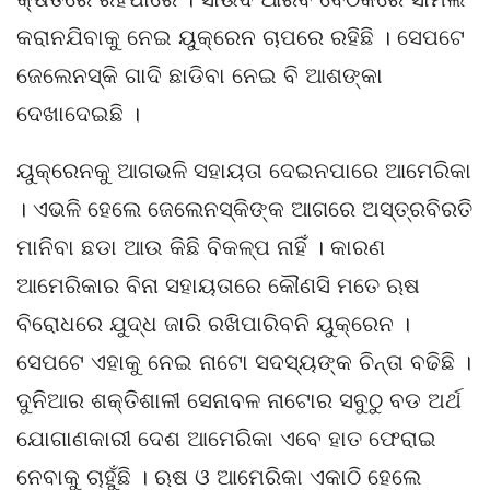
କରାନଯିବାକୁ ନେଇ ୟୁକ୍ରେନ ଚାପରେ ରହିଛି । ସେପଟେ
ଜେଲେନସ୍କି ଗାଦି ଛାଡିବା ନେଇ ବି ଆଶଙ୍କା
ଦେଖାଦେଇଛି ।
ୟୁକ୍ରେନକୁ ଆଗଭଳି ସହାୟତା ଦେଇନପାରେ ଆମେରିକା
। ଏଭଳି ହେଲେ ଜେଲେନସ୍କିଙ୍କ ଆଗରେ ଅସ୍ତ୍ରବିରତି
ମାନିବା ଛଡା ଆଉ କିଛି ବିକଳ୍ପ ନାହିଁ । କାରଣ
ଆମେରିକାର ବିନା ସହାୟତାରେ କୌଣସି ମତେ ଋଷ
ବିରୋଧରେ ଯୁଦ୍ଧ ଜାରି ରଖିପାରିବନି ୟୁକ୍ରେନ ।
ସେପଟେ ଏହାକୁ ନେଇ ନାଟୋ ସଦସ୍ୟଙ୍କ ଚିନ୍ତା ବଢିଛି ।
ଦୁନିଆର ଶକ୍ତିଶାଳୀ ସେନାବଳ ନାଟୋର ସବୁଠୁ ବଡ ଅର୍ଥ
ଯୋଗାଣକାରୀ ଦେଶ ଆମେରିକା ଏବେ ହାତ ଫେରାଇ
ନେବାକୁ ଚାହୁଁଛି । ଋଷ ଓ ଆମେରିକା ଏକାଠି ହେଲେ