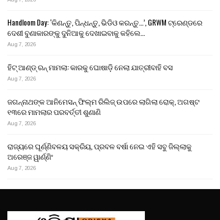
Handloom Day: ‘କିଣନ୍ତୁ, ପିନ୍ଧନ୍ତୁ, ଭିଡିଓ କରନ୍ତୁ…’, GRWM ଟ୍ରେଣ୍ଡରେ
ଦେଶୀ ବୁଣାକାରଙ୍କୁ ଦୁନିଆକୁ ଦେଖାଇବାକୁ କହିଲେ…
Aug 7, 2026
ହିଟ୍ ଆଣ୍ଡ୍ ରନ୍ ମାମଲା: କାରକୁ ଘୋଷାଡ଼ି ନେଲା ଯାତ୍ରୀବାହି ବସ
Aug 7, 2026
ଜଗନ୍ନାଥଙ୍କ ଆନିମେସନ୍ ଫିଲ୍ମ ରିଲିଜ୍ ଉପରେ ଲାଗିଲା ରୋକ୍, ଅଗଷ୍ଟ
୧୩ରେ ମାମଲାର ପରବର୍ତ୍ତୀ ଶୁଣାଣି
Aug 7, 2026
ରାଜ୍ୟରେ ଘୂର୍ଣ୍ଣିବଳୟ ସକ୍ରିୟ, ପ୍ରବଳ ବର୍ଷା ନେଇ ଏହି ସବୁ ଜିଲ୍ଲାକୁ
ଅରେଞ୍ଜ ୱାର୍ଣ୍ଣିଂ
Aug 7, 2026