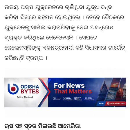
ଉଭୟ ପକ୍ଷ ୟୁକ୍ରେନରେ ଚାଲିଥିବା ଯୁଦ୍ଧ ବନ୍ଦ
କରିବା ଦିଗରେ ସହମତ ହୋଇଥିଲେ । ତେବେ ବୈଠକରେ
ୟୁକ୍ରେନକୁ ସାମିଲ କରାନଯିବାକୁ ନେଇ ଅସନ୍ତୋଷ
ବ୍ୟକ୍ତ କରିଥିଲେ ଜେଲେନସ୍କି । ସେପଟେ
ଜେଲେନସ୍କିଙ୍କୁ ଏକଛତ୍ରବାଦୀ କହି ସିଧାସଳଖ ଟାର୍ଗେଟ୍
କରିଛନ୍ତି ଟ୍ରମ୍ପ ।
ଋଷ ସହ ସ୍ବର ମିଳାଉଛି ଆମେରିକା