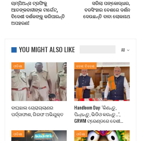
ଚାମ୍ପିଅନ୍ସ ଟ୍ରଫିକୁ
ସରିଲା ପଙ୍କୋଦ୍ଧାର,
ଆତଙ୍କବାଦୀଙ୍କ ଟାର୍ଗେଟ୍,
ବଡସିଂହାର ବେଶରେ ଦର୍ଶନ
ବିଦେଶୀ ଦର୍ଶକଙ୍କୁ କରିପାରନ୍ତି
ଦେଉଛନ୍ତି ବାବା ଲୋକନାଥ
ଅପହରଣ!
YOU MIGHT ALSO LIKE
All
ଓଡିଶା
ଦେଶ ବିଦେଶ
ବାଘଛାଲ ଚୋରାଚାଲାଣର
Handloom Day: ‘କିଣନ୍ତୁ,
ପର୍ଦ୍ଦାଫାଶ, ଗିରଫ ଅଭିଯୁକ୍ତ
ପିନ୍ଧନ୍ତୁ, ଭିଡିଓ କରନ୍ତୁ…’,
GRWM ଟ୍ରେଣ୍ଡରେ ଦେଶୀ…
ଓଡିଶା
ଓଡିଶା