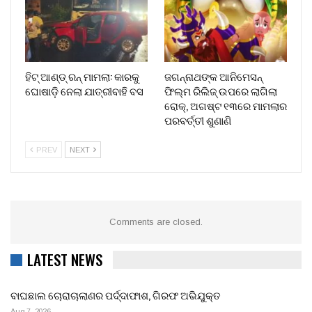
ହିଟ୍ ଆଣ୍ଡ୍ ରନ୍ ମାମଲା: କାରକୁ
ଜଗନ୍ନାଥଙ୍କ ଆନିମେସନ୍
ଘୋଷାଡ଼ି ନେଲା ଯାତ୍ରୀବାହି ବସ
ଫିଲ୍ମ ରିଲିଜ୍ ଉପରେ ଲାଗିଲା
ରୋକ୍, ଅଗଷ୍ଟ ୧୩ରେ ମାମଲାର
ପରବର୍ତ୍ତୀ ଶୁଣାଣି
PREV
NEXT
Comments are closed.
LATEST NEWS
ବାଘଛାଲ ଚୋରାଚାଲାଣର ପର୍ଦ୍ଦାଫାଶ, ଗିରଫ ଅଭିଯୁକ୍ତ
Aug 7, 2026