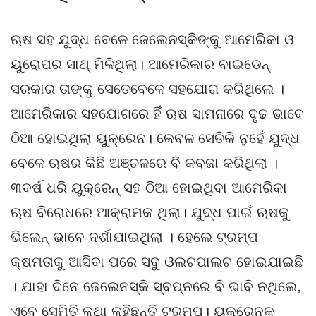
ଋଷ ସହ ଯୁଦ୍ଧ ବେଳେ ଜେଲେନସ୍କିଙ୍କୁ ଆମେରିକା ଓ
ୟୁରୋପର ସାଥ୍ ମିଳିଥିଲା। ଆମେରିକାର ବାଇଡେନ୍
ସରକାର ତାଙ୍କୁ ସେତେବେଳେ ସହଯୋଗ କରିଥିଲେ ।
ଆମେରିକାର ସହଯୋଗରେ ହିଁ ଋଷ ସାମନାରେ ଦୃଢ ଭାବେ
ଠିଆ ହୋଇଥିଲା ୟୁକ୍ରେନ। କେବଳ ସେତିକି ନୁହେଁ ଯୁଦ୍ଧ
ବେଳେ ଋଷର କିଛି ଅଞ୍ଚଳରେ ବି କବଜା କରିଥିଲା ।
୩ବର୍ଷ ଧରି ୟୁକ୍ରେନ୍ ସହ ଠିଆ ହୋଇଥିବା ଆମେରିକା
ଋଷ ବିରୋଧରେ ଆକ୍ରାମକ ଥିଲା। ଯୁଦ୍ଧ ପାଇଁ ଋଷକୁ
ଭିଲେନ୍ ଭାବେ ଦର୍ଶାଯାଇଥିଲା । ହେଲେ ଟ୍ରମ୍ପ
କ୍ଷମତାକୁ ଆସିବା ପରେ ସବୁ ଓଲଟପାଲଟ ହୋଇଯାଇଛି
। ଯାହା ଦିନେ ଜେଲେନସ୍କି ସ୍ବପ୍ନରେ ବି ଭାବି ନଥିଲେ,
ଏବେ ସେମିତି କଥା କହିଛନ୍ତି ଟ୍ରମ୍ପ। ୟୁକ୍ରେନକୁ