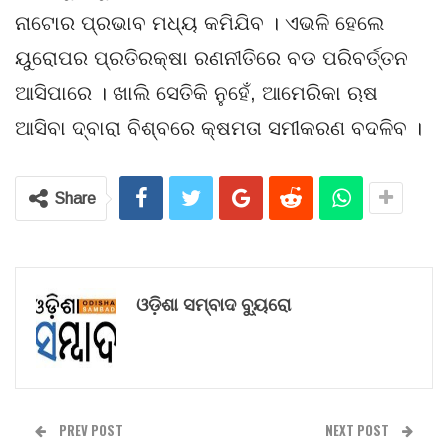
ନାଟୋର ପ୍ରଭାବ ମଧ୍ୟ କମିଯିବ । ଏଭଳି ହେଲେ
ୟୁରୋପର ପ୍ରତିରକ୍ଷା ରଣନୀତିରେ ବଡ ପରିବର୍ତ୍ତନ
ଆସିପାରେ । ଖାଲି ସେତିକି ନୁହେଁ, ଆମେରିକା ଋଷ
ଆସିବା ଦ୍ବାରା ବିଶ୍ବରେ କ୍ଷମତା ସମୀକରଣ ବଦଳିବ ।
Share
ଓଡ଼ିଶା ସମ୍ବାଦ ବ୍ୟୁରୋ
PREV POST
NEXT POST