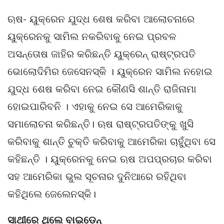
ଋଷ- ୟୁକ୍ରେନ ଯୁଦ୍ଧ ଶେଷ କରିବା ଆଲୋଚନାରେ
ୟୁକ୍ରେନକୁ ସାମିଲ ନକରିବାକୁ ନେଇ ପ୍ରବଳ
ଅସନ୍ତୋଷ ଜାହିର କରିଛନ୍ତି ୟୁକ୍ରେନ୍ ରାଷ୍ଟ୍ରପତି
ଭୋଲୋଦିମିର ଜେସେନସ୍କି । ୟୁକ୍ରେନ ସାମିଲ ନହୋଇ
ଯୁଦ୍ଧ ଶେଷ କରିବା ନେଇ କୌଣସି ଶାନ୍ତି ରାଜିନାମା
ହୋଇପାରିବନି । ଏହାକୁ ନେଇ ସେ ଆମେରିକାକୁ
ସମାଲୋଚନା କରିଛନ୍ତି। ଋଷ ରାଷ୍ଟ୍ରପତିଙ୍କୁ ଖୁସି
କରିବାକୁ ଶାନ୍ତି ଚୁକ୍ତି କରିବାକୁ ଆମେରିକା ଚାହୁଁଥିବା ସେ
କହିଛନ୍ତି । ୟୁକ୍ରେନକୁ ନେଇ ଋଷ ଅପପ୍ରଚାର କରିବା
ସହ ଆମେରିକା ଭୁଲ ସୂଚନାର ଦୁନିଆରେ ରହିଥିବା
କହିଥିଲେ ଜେଲେନସ୍କି।
ସାଥୀରେ ଥିଲେ ବାଇଡେନ୍