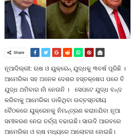
Share
ନୂଆଦିଲ୍ଲୀ: ଋଷ ଓ ୟୁକ୍ରେନ୍ ଯୁଦ୍ଧକୁ ୩ବର୍ଷ ପୂରିଛି ।
ଆମେରିକା ସହ ଅନେକ ଦେଶର ହସ୍ତକ୍ଷେପ ପରେ ବି
ଯୁଦ୍ଧ ଥମିବାର ନାଁ ନେଉନି । ସେପଟେ ଯୁଦ୍ଧ ବନ୍ଦ
କରିବାକୁ ଆମେରିକା ଡାକିଥିବା ଉଚ୍ଚସ୍ତରୀୟ
ବୈଠକରେ ୟୁକ୍ରେନକୁ ନିମନ୍ତ୍ରଣ କରାନଯିବା ନୂଆ
ସମୀକରଣ ନେଇ ଚର୍ଚ୍ଚା ବଢାଇଛି। ସାଉଦି ଆରବରେ
ଆମେରିକା ଓ ଋଷ ମଧ୍ୟରେ ଆଲୋଚନା ହୋଇଛି।