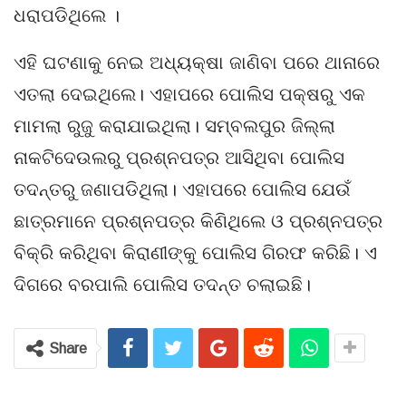
ଧରାପଡିଥିଲେ ।
ଏହି ଘଟଣାକୁ ନେଇ ଅଧ୍ୟକ୍ଷା ଜାଣିବା ପରେ ଥାନାରେ
ଏତଲା ଦେଇଥିଲେ। ଏହାପରେ ପୋଲିସ ପକ୍ଷରୁ ଏକ
ମାମଲା ରୁଜୁ କରାଯାଇଥିଲା। ସମ୍ବଲପୁର ଜିଲ୍ଲା
ନାକଟିଦେଉଲରୁ ପ୍ରଶ୍ନପତ୍ର ଆସିଥିବା ପୋଲିସ
ତଦନ୍ତରୁ ଜଣାପଡିଥିଲା। ଏହାପରେ ପୋଲିସ ଯେଉଁ
ଛାତ୍ରମାନେ ପ୍ରଶ୍ନପତ୍ର କିଣିଥିଲେ ଓ ପ୍ରଶ୍ନପତ୍ର
ବିକ୍ରି କରିଥିବା କିରାଣୀଙ୍କୁ ପୋଲିସ ଗିରଫ କରିଛି। ଏ
ଦିଗରେ ବରପାଲି ପୋଲିସ ତଦନ୍ତ ଚଲାଇଛି।
Share