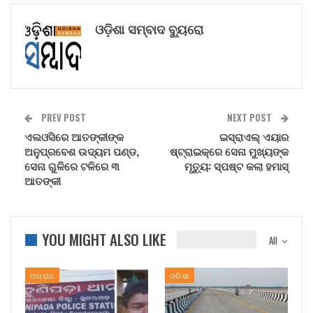
ଓଡ଼ିଶା ସମ୍ବାଦ ବ୍ୟୁରୋ
PREV POST
NEXT POST
ଏଲଓସିରେ ଆତଙ୍କୀଙ୍କ
ଇସ୍ରାଏଲ୍ ଏୟାର
ଅନୁପ୍ରବେଶ ଉଦ୍ୟମ ପଣ୍ଡ,
ଷ୍ଟ୍ରାଇକ୍‌ରେ ସେନା ମୁଖ୍ୟଙ୍କ
ସେନା ଗୁଳିରେ ଟଳିରେ ୩
ମୃତ୍ୟୁ: ସ୍ପଷ୍ଟ କଲା ହମାସ୍
ଆତଙ୍କୀ
YOU MIGHT ALSO LIKE
All
ଅପରାଧ
ଓଡିଶା