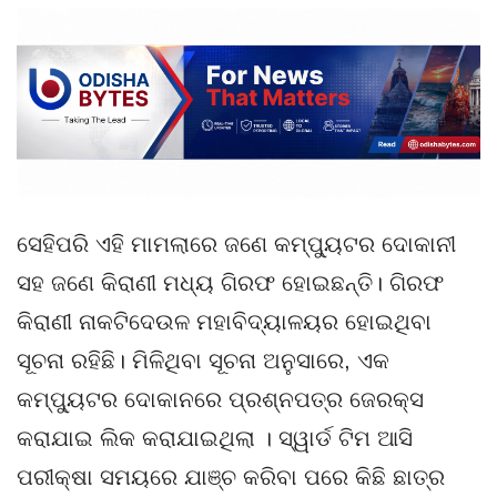
ସେହିପରି ଏହି ମାମଲାରେ ଜଣେ କମ୍ପ୍ୟୁଟର ଦୋକାନୀ
ସହ ଜଣେ କିରାଣୀ ମଧ୍ୟ ଗିରଫ ହୋଇଛନ୍ତି। ଗିରଫ
କିରାଣୀ ନାକଟିଦେଉଳ ମହାବିଦ୍ୟାଳୟର ହୋଇଥିବା
ସୂଚନା ରହିଛି। ମିଳିଥିବା ସୂଚନା ଅନୁସାରେ, ଏକ
କମ୍ପ୍ୟୁଟର ଦୋକାନରେ ପ୍ରଶ୍ନପତ୍ର ଜେରକ୍ସ
କରାଯାଇ ଲିକ କରାଯାଇଥିଲା । ସ୍ୱାର୍ଡ ଟିମ ଆସି
ପରୀକ୍ଷା ସମୟରେ ଯାଞ୍ଚ କରିବା ପରେ କିଛି ଛାତ୍ର