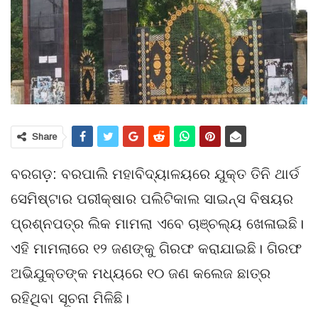
Share
ବରଗଡ଼: ବରପାଲି ମହାବିଦ୍ୟାଳୟରେ ଯୁକ୍ତ ତିନି ଥାର୍ଡ
ସେମିଷ୍ଟାର ପରୀକ୍ଷାର ପଲିଟିକାଲ ସାଇନ୍ସ ବିଷୟର
ପ୍ରଶ୍ନପତ୍ର ଲିକ ମାମଲା ଏବେ ଚାଞ୍ଚଲ୍ୟ ଖେଳାଇଛି।
ଏହି ମାମଲାରେ ୧୨ ଜଣଙ୍କୁ ଗିରଫ କରାଯାଇଛି। ଗିରଫ
ଅଭିଯୁକ୍ତଙ୍କ ମଧ୍ୟରେ ୧୦ ଜଣ କଲେଜ ଛାତ୍ର
ରହିଥିବା ସୂଚନା ମିଳିଛି।