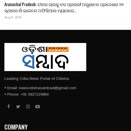
Arunachal Pradesh: ଚୀନର ଚାଲକୁ ବଡ ପ୍ରହାର! ଅରୁଣାଚଳ ପ୍ରଦେଶର ୨୭
ସ୍ଥାନର ନାଁ ଭାରତର ଅଫିସିଆଲ ମ୍ୟାପରେ…
Aug 8, 2026
Leading Odia News Portal of Odisha.
• Email: newsodishasambad@gmail.com
• Phone: +91 9437129964
COMPANY