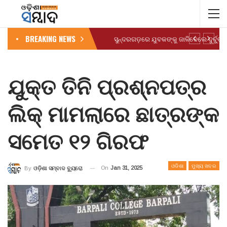
BREAKING NEWS
ସୁନ୍ଦରଗଡ଼ରେ ଯୁବକଙ୍କୁ ଜାଳିଦେଲେ ଦୁର୍ବୁତ୍ତ
ଯୁକ୍ତ ତିନି ପ୍ରଶ୍ନପତ୍ର
ଲିକ୍ ମାମଲାରେ ଛାତ୍ରଙ୍କ
ସମେତ ୧୨ ଗିରଫ
ଓଡିଶା
ମୁଖ୍ୟ ଖବର
On
Jan 31, 2025
By
ଓଡ଼ିଶା ସମ୍ବାଦ ବ୍ୟୁରୋ