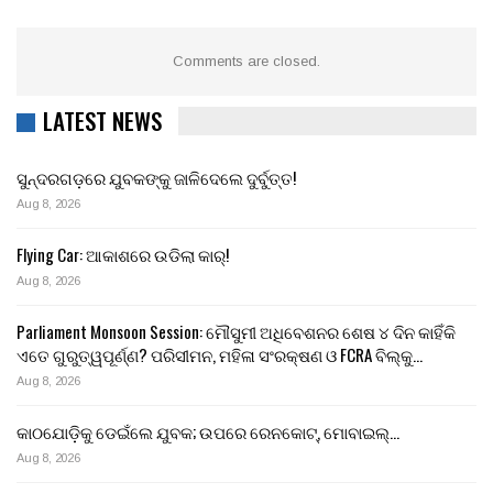
Comments are closed.
LATEST NEWS
ସୁନ୍ଦରଗଡ଼ରେ ଯୁବକଙ୍କୁ ଜାଳିଦେଲେ ଦୁର୍ବୁତ୍ତ!
Aug 8, 2026
Flying Car: ଆକାଶରେ ଉଡିଲା କାର୍!
Aug 8, 2026
Parliament Monsoon Session: ମୌସୁମୀ ଅଧିବେଶନର ଶେଷ ୪ ଦିନ କାହିଁକି
ଏତେ ଗୁରୁତ୍ୱପୂର୍ଣ୍ଣ? ପରିସୀମନ, ମହିଳା ସଂରକ୍ଷଣ ଓ FCRA ବିଲ୍‌କୁ…
Aug 8, 2026
କାଠଯୋଡ଼ିକୁ ଡେଇଁଲେ ଯୁବକ; ଉପରେ ରେନକୋଟ୍, ମୋବାଇଲ୍…
Aug 8, 2026