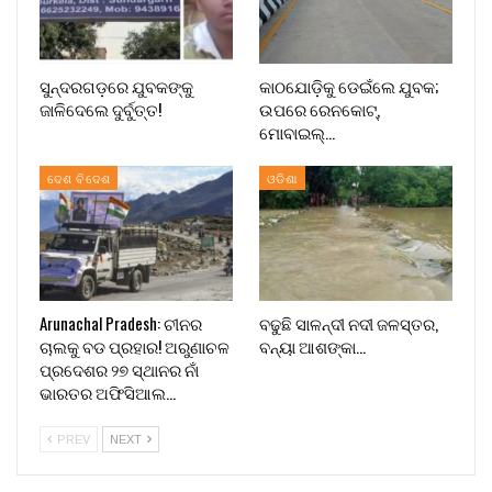
ସୁନ୍ଦରଗଡ଼ରେ ଯୁବକଙ୍କୁ
କାଠଯୋଡ଼ିକୁ ଡେଇଁଲେ ଯୁବକ;
ଜାଳିଦେଲେ ଦୁର୍ବୁତ୍ତ!
ଉପରେ ରେନକୋଟ୍,
ମୋବାଇଲ୍…
ଦେଶ ବିଦେଶ
ଓଡିଶା
Arunachal Pradesh: ଚୀନର
ବଢୁଛି ସାଳନ୍ଦୀ ନଦୀ ଜଳସ୍ତର,
ଚାଲକୁ ବଡ ପ୍ରହାର! ଅରୁଣାଚଳ
ବନ୍ୟା ଆଶଙ୍କା…
ପ୍ରଦେଶର ୨୭ ସ୍ଥାନର ନାଁ
ଭାରତର ଅଫିସିଆଲ…
PREV
NEXT