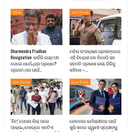
ଓଡିଶା
ଦେଶ ବିଦେଶ
Dharmendra Pradhan
ମହିଳା ସଂରକ୍ଷଣ ପ୍ରସଙ୍ଗରେ
Resignation: କାହିଁକି ଇସ୍ତଫା
ଏହି ବିରୋଧୀ ଦଳ ବିଜେପି ସହ
ଦେଲେ ଧର୍ମେନ୍ଦ୍ର ପ୍ରଧାନ?
ସହମତି ପ୍ରକାଶ କଲା; ରିଜିଜୁ
ପ୍ରଥମ ଥର ପାଇଁ…
କହିଲେ –…
ଦେଶ ବିଦେଶ
ଦେଶ ବିଦେଶ
‘ନିଟ୍’ ପେପର ଲିକ୍ ପରେ
ରେଳବାଇ କର୍ମଚାରୀଙ୍କ ପାଇଁ
ଆକ୍ସନ୍‌ ମୋଡ୍‌ରେ ଏନଟିଏ:
ଖୁସି ଖବର: ସ୍ୱାମୀ-ସ୍ତ୍ରୀଙ୍କୁ