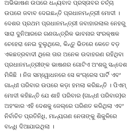
ଅଭିଭାଷଣ ଉପରେ ଧନ୍ୟବାଦ ପ୍ରସ୍ତାବର ଚର୍ଚ୍ଚା
ଉପରେ ଜବାବ ଦେଇଛନ୍ତି ପ୍ରଧାନମନ୍ତ୍ରୀ ମୋଦୀ ।
ଦେଶର ପ୍ରଥମ ପ୍ରଧାନମନ୍ତ୍ରୀ ଜବାହାରଲାଲ ନେହରୁ
ସାରା ଦୁନିଆରରେ ଗଣତାନ୍ତ୍ରିକ ଭାବନାର ସଂରକ୍ଷକ
ଚେହେରା ନେଇ ବୁଲୁଥିଲେ, କିନ୍ତୁ ଭିତରେ କେତେ ବଡ଼
ଏକଛତ୍ରବାଦୀ ଥିଲେ ତାର ଅନେକ ଉଦାହରଣ ରହିଥିବା
ପ୍ରଧାନମନ୍ତ୍ରୀଙ୍କ ଭାଷଣର ଗୋଟିଏ ଅଂଶରୁ ସନ୍ଦେଶ
ମିଳିଛି । ନିଜ ସମ୍ୱୋଧନରେ ସେ କଂଗ୍ରେସ ପାର୍ଟି ଏବଂ
ଗାନ୍ଧୀ ପରିବାର ଉପରେ କଡ଼ା ହମଲା କରିଛନ୍ତି । ପିଏମ୍
ମୋଦୀ କହିଛନ୍ତି ଯେ ଶାହି ପରିବାର (ଗାନ୍ଧୀ ପରିବାର)ର
ଅହଂକାର ଏହି ଦେଶକୁ ଜେଲ୍‌ରେ ପରିଣତ କରିଥିଲା ଏବଂ
ନିର୍ବାଚିତ ପ୍ରତିନିଧି, ମାନ୍ୟଗଣ ନେତାଙ୍କୁ ଶିକୁଳିରେ
ବାନ୍ଧି ଦିଆଯାଇଥିଲା ।