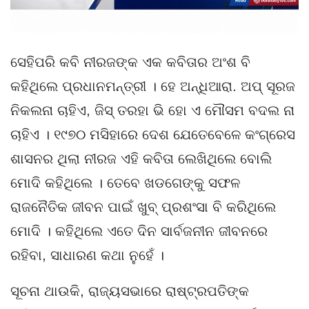
ସେହିପରି କବି ନୀରଜଙ୍କ ଏକ କବିତାର ଅଂଶ ବି
କହିଥିଲେ ପ୍ରଧାନମନ୍ତ୍ରୀ । ହେ ଅନ୍ଧିଆରା. ଅପ୍‌ ସୂରଜ
ନିକଲନା ଚାହିଏ, ଜିସ୍‌ ତରହା ଭି ହୋ ଏ ମୌସମ ବଦଲ ନା
ଚାହିଏ । ୧୯୭୦ ମସିହାରେ ଦେଶ ଯେତେବେଳେ କଂଗ୍ରେସ
ଶାସନର ଥିଲା ନୀରଜ ଏହି କବିତା ଲେଖିଥିଲେ ବୋଲି
ମୋଦି କହିଥିଲେ । ତେବେ ଖଡଗେଙ୍କୁ ସଫଳ
ରାଜନୈତିକ ଜୀବନ ପାଇଁ ଖୁବ୍‌ ପ୍ରଶଂସା ବି କରିଥିଲେ
ମୋଦି । କହିଥିଲେ ଏତେ ଦିନ ସାର୍ବଜନୀନ ଜୀବନରେ
ରହିବା, ସାଧାରଣ କଥା ନୁହେଁ ।
ସୂଚନା ଥାଉକି, ରାଜ୍ୟସଭାରେ ରାଷ୍ଟ୍ରପତିଙ୍କ