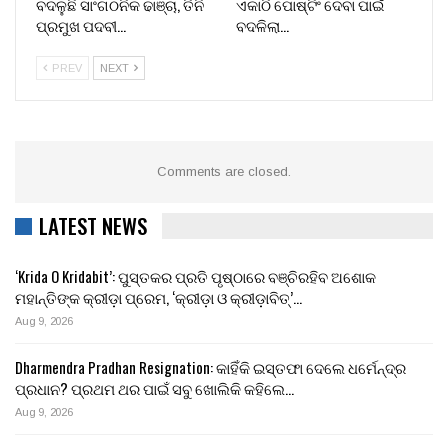
ବଦଳୁଛି ସାଂଗଠନିକ ଢାଞ୍ଚା, ତିନି
ଏକାଠି ପୋଷ୍ଟିଂ ଦେବା ପାଇଁ
ପ୍ରମୁଖ ପଦବୀ…
ବଦଳିଲା…
PREV
NEXT
Comments are closed.
LATEST NEWS
‘Krida O Kridabit’: ପୁସ୍ତକର ପ୍ରତି ପୃଷ୍ଠାରେ ବଞ୍ଚିରହିବ ଅଶୋକ
ମହାନ୍ତିଙ୍କ କ୍ରୀଡ଼ା ପ୍ରେମ, ‘କ୍ରୀଡ଼ା ଓ କ୍ରୀଡ଼ାବିତ୍’…
Aug 9, 2026
Dharmendra Pradhan Resignation: କାହିଁକି ଇସ୍ତଫା ଦେଲେ ଧର୍ମେନ୍ଦ୍ର
ପ୍ରଧାନ? ପ୍ରଥମ ଥର ପାଇଁ ସବୁ ଖୋଲିକି କହିଲେ…
Aug 9, 2026