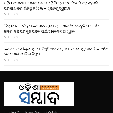
ମହିଳା ସଂରକ୍ଷଣ ପ୍ରସଙ୍ଗରେ ଏହି ବିରୋଧୀ ଦଳ ବିଜେପି ସହ ସହମତି
ପ୍ରକାଶ କଲା; ରିଜିଜୁ କହିଲେ – ‘ହୃଦୟରୁ ସ୍ୱାଗତ’
Aug 8, 2026
‘ନିଟ୍’ ପେପର ଲିକ୍ ପରେ ଆକ୍ସନ୍‌ ମୋଡ୍‌ରେ ଏନଟିଏ: ବଦଳୁଛି ସାଂଗଠନିକ
ଢାଞ୍ଚା, ତିନି ପ୍ରମୁଖ ପଦବୀ ପାଇଁ ଆବେଦନ ଆହ୍ୱାନ
Aug 8, 2026
ରେଳବାଇ କର୍ମଚାରୀଙ୍କ ପାଇଁ ଖୁସି ଖବର: ସ୍ୱାମୀ-ସ୍ତ୍ରୀଙ୍କୁ ଏକାଠି ପୋଷ୍ଟିଂ
ଦେବା ପାଇଁ ବଦଳିଲା ନିୟମ
Aug 8, 2026
Leading Odia News Portal of Odisha.