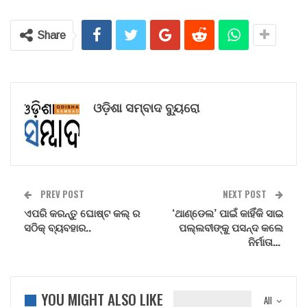
Share
ଓଡ଼ିଶା ସମ୍ବାଦ ବ୍ୟୁରୋ
PREV POST
NEXT POST
ଏପରି କରନ୍ତୁ ଘୋଷ୍ଟ କଲ୍ ର
‘ଥାଣ୍ଡେଲ’ ପାଇଁ କାହିଁକି ସାଇ
ସଠିକ୍ ବ୍ୟବହାର..
ପଲ୍ଲବୀଙ୍କୁ ପସନ୍ଦ କଲେ
ନିର୍ମାତା…
YOU MIGHT ALSO LIKE
All