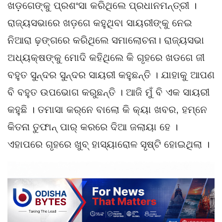
ଖଡ଼ଗେଙ୍କୁ ପ୍ରଶଂସା କରିଥିଲେ ପ୍ରଧାନମନ୍ତ୍ରୀ ।
ରାଜ୍ୟସଭାରେ ଖଡ଼ଗେ କହୁଥିବା ସାୟରୀଙ୍କୁ ନେଇ
ନିଆରା ଢ଼ଙ୍ଗରେ କରିଥିଲେ ସମାଲୋଚନା। ରାଜ୍ୟସଭା
ଅଧ୍ୟକ୍ଷଙ୍କୁ ମୋଦି କହିଥିଲେ କି ଗୃହରେ ଖଡଗେ ଜୀ
ବହୁତ ସୁନ୍ଦର ସୁନ୍ଦର ସାୟରୀ କହୁଛନ୍ତି । ଯାହାକୁ ଆପଣ
ବି ବହୁତ ଉପଭୋଗ କରୁଛନ୍ତି । ଆଜି ମୁଁ ବି ଏକ ସାୟରୀ
କହୁଛି । ତମାସା କର୍‌ନେ ବାଲୋ କି କ୍ୟା ଖବର, ହମ୍‌ନେ
କିତନା ତୁଫାନ୍‌ ପାର୍‌ କରରେ ଦିଆ ଜଲାୟା ହେ ।
ଏହାପରେ ଗୃହରେ ଖୁବ୍‌ ହାସ୍ୟାରୋଳ ସୃଷ୍ଟି ହୋଇଥିଲା ।