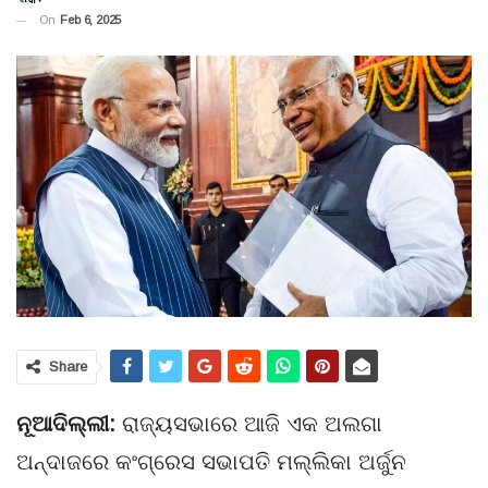
On
Feb 6, 2025
Share
ନୂଆଦିଲ୍ଲୀ:
ରାଜ୍ୟସଭାରେ ଆଜି ଏକ ଅଲଗା
ଅନ୍ଦାଜରେ କଂଗ୍ରେସ ସଭାପତି ମଲ୍ଲିକା ଅର୍ଜୁନ