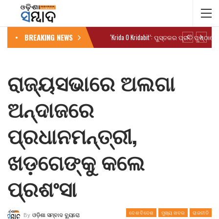
BREAKING NEWS
ରାଜ୍ୟସଭାରେ ଅଲଗା
ଅନ୍ଦାଜରେ
ପ୍ରଧାନମନ୍ତ୍ରୀ,
ଖଡ଼ଗେଙ୍କୁ କଲେ
ପ୍ରଶଂସା
ଦେଶ ବିଦେଶ
ମୁଖ୍ୟ ଖବର
ରାଜନୀତି
By
ଓଡ଼ିଶା ସମ୍ବାଦ ବ୍ୟୁରୋ