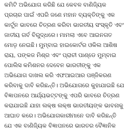
କମିଟି ଅଭିଯୋଗ କରିଛି ଯେ କେବଳ ବାଣିଜ୍ୟିକ
ପ୍ରଚାର ପାଇଁ ଏପରି ଜଣେ ମହାନ ବ୍ୟକ୍ତିଙ୍କୁ ଏକ
କାର୍ଟୁନ ଭାବରେ ଚିତ୍ରଣ କରିବା ଭାରତୀୟ ସଂସ୍କୃତି ଏବଂ
ଜାତୀୟ ଗର୍ବ ବିରୁଦ୍ଧରେ। ମାମଲା ଏବେ ଆଇନଗତ
ମୋଡ଼ ନେଇଛି। ମୁମ୍ବାଇ ହାଇକୋର୍ଟର ଓକିଲ ଆଶିଷ
ରାୟ, ପଙ୍କଜ ମିଶ୍ର ଏବଂ ପ୍ରାଚୀ ପାଣ୍ଡେ ମୁମ୍ବାଇ
ପୋଲିସ କମିଶନର ଦେବେନ ଭାରତୀଙ୍କୁ ଏକ
ଅଭିଯୋଗ ଦାଖଲ କରି ଏଫଆଇଆର ପଞ୍ଜିକରଣ
କରିବାକୁ ଦାବି କରିଛନ୍ତି। ଅଭିଯୋଗରେ କୁହାଯାଇଛି ଯେ
ବିଜ୍ଞାପନରେ ଆର୍ଯ୍ୟଭଟ୍ଟଙ୍କୁ ଏପରି ଭାବରେ ଚିତ୍ରଣ
କରାଯାଇଛି ଯାହା ଲକ୍ଷ ଲକ୍ଷ ଭାରତୀୟଙ୍କ ଭାବନାକୁ
ଆଘାତ କରେ। ଅଭିଯୋଗକାରୀମାନେ ଦାବି କରିଛନ୍ତି
ଯେ ଏକ ବାଣିଜ୍ୟିକ ବିଜ୍ଞାପନରେ ଭାରତର ବୈଜ୍ଞାନିକ