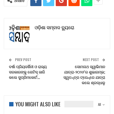
Share
ଓଡ଼ିଶା ସମ୍ବାଦ ବ୍ୟୁରୋ
PREV POST
NEXT POST
ବର୍ଷା ପ୍ରିୟଦର୍ଶିନୀ ଓ ରାଜ୍ୟ
ସୋମନାଥ ସ୍ୱାଭିମାନ
ସରକାରଙ୍କୁ ନୋଟିସ୍‌ ଜାରି
ଯାତ୍ରା-୨୦୨୬’ର ଶୁଭାରମ୍ଭ;
କଲେ ସୁପ୍ରିମକୋର୍ଟ…
ସ୍ୱତନ୍ତ୍ର ଟ୍ରେନ୍‌ରେ ଯାତ୍ରା
କଲେ ଶ୍ରଦ୍ଧାଳୁ
YOU MIGHT ALSO LIKE
All