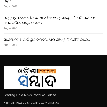
ଜବତ
Aug 4, 2026
ଓଡ୍ରାଫ୍‌ର ହେବ ନବୀକରଣ: ଏନଡିଆରଏଫ୍ ଢାଞ୍ଚାରେ ‘ଏସଡିଆରଏଫ୍’
ଗଠନ କରିବେ ରାଜ୍ୟ ସରକାର
Aug 4, 2026
ସିନେମା ଜଗତ ପାଇଁ ଦୁଃଖଦ ଖବର: ଆଉ ନାହାନ୍ତି ‘ଗଜନୀ’ର ଭିଲେନ୍
Aug 4, 2026
Leading Odia News Portal of Odisha.
• Email: newsodishasambad@gmail.com