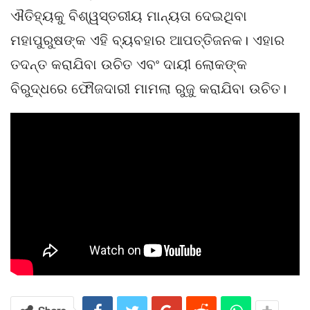
ଐତିହ୍ୟକୁ ବିଶ୍ୱସ୍ତରୀୟ ମାନ୍ୟତା ଦେଇଥିବା
ମହାପୁରୁଷଙ୍କ ଏହି ବ୍ୟବହାର ଆପତ୍ତିଜନକ। ଏହାର
ତଦନ୍ତ କରାଯିବା ଉଚିତ ଏବଂ ଦାୟୀ ଲୋକଙ୍କ
ବିରୁଦ୍ଧରେ ଫୌଜଦାରୀ ମାମଲା ରୁଜୁ କରାଯିବା ଉଚିତ।