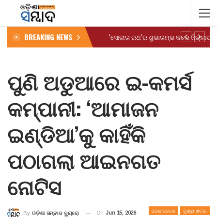
BREAKING NEWS
ପୁଣି ଅଡୁଆରେ ଇ-କମର୍ସ
କମ୍ପାନୀ: ‘ଆମାଜନ
ଇଣ୍ଡିଆ’କୁ କାହିଁକି
ପଠାଗଲା ଆଇନଗତ
ନୋଟିସ
ଦେଶ ବିଦେଶ
ମୁଖ୍ୟ ଖବର
On
Jun 15, 2026
By
ଓଡ଼ିଶା ସମ୍ବାଦ ବ୍ୟୁରୋ