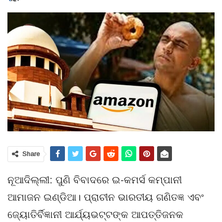
Share
ନୂଆଦିଲ୍ଲୀ: ପୁଣି ବିବାଦରେ ଇ-କମର୍ସ କମ୍ପାନୀ
ଆମାଜନ ଇଣ୍ଡିଆ। ପ୍ରାଚୀନ ଭାରତୀୟ ଗଣିତଜ୍ଞ ଏବଂ
ଜ୍ୟୋତିର୍ବିଜ୍ଞାନୀ ଆର୍ଯ୍ୟଭଟ୍ଟଙ୍କ ଆପତ୍ତିଜନକ