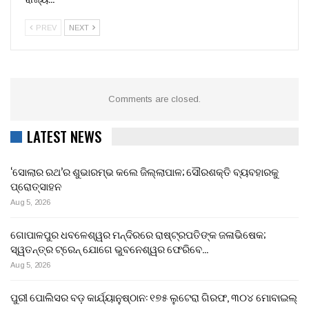
PREV
NEXT
Comments are closed.
LATEST NEWS
‘ସୋଲାର ରଥ’ର ଶୁଭାରମ୍ଭ କଲେ ଜିଲ୍ଲାପାଳ; ସୌରଶକ୍ତି ବ୍ୟବହାରକୁ
ପ୍ରୋତ୍ସାହନ
Aug 5, 2026
ଗୋପାଳପୁର ଧବଳେଶ୍ୱର ମନ୍ଦିରରେ ରାଷ୍ଟ୍ରପତିଙ୍କ ଜଳାଭିଷେକ;
ସ୍ୱତନ୍ତ୍ର ଟ୍ରେନ୍‌ ଯୋଗେ ଭୁବନେଶ୍ୱର ଫେରିବେ…
Aug 5, 2026
ପୁରୀ ପୋଲିସର ବଡ଼ କାର୍ଯ୍ୟାନୁଷ୍ଠାନ: ୧୭୫ ଲୁଟେରା ଗିରଫ, ୩୦୪ ମୋବାଇଲ୍