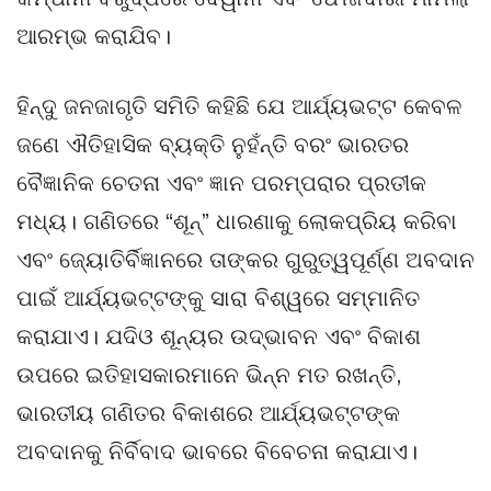
ଆରମ୍ଭ କରାଯିବ।
ହିନ୍ଦୁ ଜନଜାଗୃତି ସମିତି କହିଛି ଯେ ଆର୍ଯ୍ୟଭଟ୍ଟ କେବଳ
ଜଣେ ଐତିହାସିକ ବ୍ୟକ୍ତି ନୁହଁନ୍ତି ବରଂ ଭାରତର
ବୈଜ୍ଞାନିକ ଚେତନା ଏବଂ ଜ୍ଞାନ ପରମ୍ପରାର ପ୍ରତୀକ
ମଧ୍ୟ। ଗଣିତରେ “ଶୂନ୍” ଧାରଣାକୁ ଲୋକପ୍ରିୟ କରିବା
ଏବଂ ଜ୍ୟୋତିର୍ବିଜ୍ଞାନରେ ତାଙ୍କର ଗୁରୁତ୍ୱପୂର୍ଣ୍ଣ ଅବଦାନ
ପାଇଁ ଆର୍ଯ୍ୟଭଟ୍ଟଙ୍କୁ ସାରା ବିଶ୍ୱରେ ସମ୍ମାନିତ
କରାଯାଏ। ଯଦିଓ ଶୂନ୍ୟର ଉଦ୍ଭାବନ ଏବଂ ବିକାଶ
ଉପରେ ଇତିହାସକାରମାନେ ଭିନ୍ନ ମତ ରଖନ୍ତି,
ଭାରତୀୟ ଗଣିତର ବିକାଶରେ ଆର୍ଯ୍ୟଭଟ୍ଟଙ୍କ
ଅବଦାନକୁ ନିର୍ବିବାଦ ଭାବରେ ବିବେଚନା କରାଯାଏ।