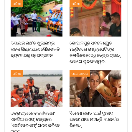
ଓଡିଶା
ଓଡିଶା
‘ସୋଲାର ରଥ’ର ଶୁଭାରମ୍ଭ
ଗୋପାଳପୁର ଧବଳେଶ୍ୱର
କଲେ ଜିଲ୍ଲାପାଳ; ସୌରଶକ୍ତି
ମନ୍ଦିରରେ ରାଷ୍ଟ୍ରପତିଙ୍କ
ବ୍ୟବହାରକୁ ପ୍ରୋତ୍ସାହନ
ଜଳାଭିଷେକ; ସ୍ୱତନ୍ତ୍ର ଟ୍ରେନ୍‌
ଯୋଗେ ଭୁବନେଶ୍ୱର…
ଓଡିଶା
ମନୋରଞ୍ଜନ
ଓଡ୍ରାଫ୍‌ର ହେବ ନବୀକରଣ:
ସିନେମା ଜଗତ ପାଇଁ ଦୁଃଖଦ
ଏନଡିଆରଏଫ୍ ଢାଞ୍ଚାରେ
ଖବର: ଆଉ ନାହାନ୍ତି ‘ଗଜନୀ’ର
‘ଏସଡିଆରଏଫ୍’ ଗଠନ କରିବେ
ଭିଲେନ୍
ରାଜ୍ୟ…