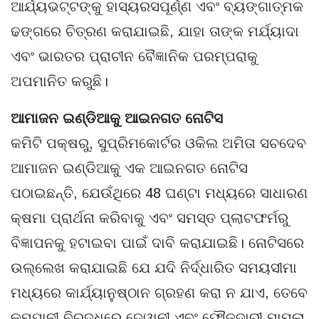
ଆର୍ଯ୍ୟଭଟ୍ଟଙ୍କୁ ହାସ୍ୟରସପୂର୍ଣ୍ଣ ଏବଂ ବ୍ୟଙ୍ଗାତ୍ମକ
ଢଙ୍ଗରେ ଚିତ୍ରଣ କରାଯାଇଛି, ଯାହା ତାଙ୍କ ମର୍ଯ୍ୟାଦା
ଏବଂ ଭାରତର ପ୍ରାଚୀନ ବୈଜ୍ଞାନିକ ପରମ୍ପରାକୁ
ଅପମାନିତ କରୁଛି।
ଆମାଜନ ଇଣ୍ଡିଆକୁ ଆଇନଗତ ନୋଟିସ
କମିଟି ପକ୍ଷରୁ, ସୁପ୍ରିମକୋର୍ଟର ଓକିଲ ଅମିତା ସଚଦେବ
ଆମାଜନ ଇଣ୍ଡିଆକୁ ଏକ ଆଇନଗତ ନୋଟିସ
ପଠାଇଛନ୍ତି, ଯେଉଁଥିରେ 48 ଘଣ୍ଟା ମଧ୍ୟରେ ସାଧାରଣ
କ୍ଷମା ପ୍ରାର୍ଥନା କରିବାକୁ ଏବଂ ସମସ୍ତ ପ୍ଲାଟଫର୍ମରୁ
ବିଜ୍ଞାପନକୁ ହଟାଇବା ପାଇଁ ଦାବି କରାଯାଇଛି। ନୋଟିସରେ
ଉଲ୍ଲେଖ କରାଯାଇଛି ଯେ ଯଦି ନିର୍ଦ୍ଧାରିତ ସମୟସୀମା
ମଧ୍ୟରେ କାର୍ଯ୍ୟାନୁଷ୍ଠାନ ଗ୍ରହଣ କରା ନ ଯାଏ, ତେବେ
କମ୍ପାନୀ ବିରୁଦ୍ଧରେ ଦେୱାନୀ ଏବଂ ଫୌଜଦାରୀ ମାମଲା