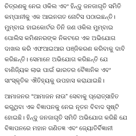
ଚିତ୍ରଣକୁ ନେଇ ଓକିଲ ଏବଂ ହିନ୍ଦୁ ଜନଜାଗୃତି ସମିତି
କମ୍ପାନୀକୁ ଏକ ଆଇନଗତ ନୋଟିସ ପଠାଇଛନ୍ତି।
ମୁମ୍ବାଇ ହାଇକୋର୍ଟର ତିନି ଜଣ ଓକିଲ ମୁମ୍ବାଇ
ପୋଲିସ କମିଶନରଙ୍କ ନିକଟରେ ଏକ ଅଭିଯୋଗ
ଦାଖଲ କରି ଏଫଆଇଆର ପଞ୍ଜିକରଣ କରିବାକୁ ଦାବି
କରିଛନ୍ତି। ସେମାନେ ଅଭିଯୋଗ କରିଛନ୍ତି ଯେ
ବାଣିଜ୍ୟିକ ଲାଭ ପାଇଁ ଭାରତର ବୈଜ୍ଞାନିକ ଏବଂ
ସାଂସ୍କୃତିକ ଐତିହ୍ୟକୁ ଉପହାସ କରାଯାଇଛି।
ଆମାଜନର “ଆମାଜନ ନାଊ” ସେବାକୁ ପ୍ରୋତ୍ସାହିତ
କରୁଥିବା ଏକ ବିଜ୍ଞାପନକୁ ନେଇ ନୂତନ ବିବାଦ ସୃଷ୍ଟି
ହୋଇଛି। ହିନ୍ଦୁ ଜନଜାଗୃତି ସମିତି ଅଭିଯୋଗ କରିଛି ଯେ
ବିଜ୍ଞାପନରେ ମହାନ ଗଣିତଜ୍ଞ ଏବଂ ଜ୍ୟୋତିର୍ବିଜ୍ଞାନୀ