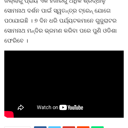
ଜିଲ୍ଲାରୁ ପ୍ରାୟ ଏକ ହଜାରରୁ ଅଧିକ ଶ୍ରଦ୍ଧାଳୁ
ସୋମନାଥ ଦର୍ଶନ ପାଇଁ ସ୍ୱତନ୍ତ୍ର ଟ୍ରେନ୍‌ ଯୋଗେ
ପଠାଯାଇଛି । ୭ ଦିନ ଧରି ପର୍ଯ୍ୟଟକମାନେ ଗୁଜୁରାଟର
ସୋମନାଥ ମନ୍ଦିର ଭ୍ରମଣ କରିବା ପରେ ପୁଣି ଓଡିଶା
ଫେରିବେ ।