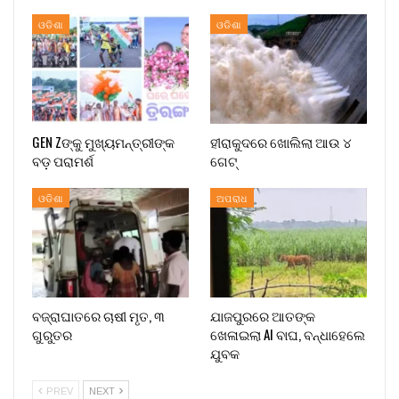
ଓଡିଶା
ଓଡିଶା
GEN Zଙ୍କୁ ମୁଖ୍ୟମନ୍ତ୍ରୀଙ୍କ
ହୀରାକୁଦରେ ଖୋଲିଲା ଆଉ ୪
ବଡ଼ ପରାମର୍ଶ
ଗେଟ୍
ଓଡିଶା
ଅପରାଧ
ବଜ୍ରାଘାତରେ ଚାଷୀ ମୃତ, ୩
ଯାଜପୁରରେ ଆତଙ୍କ
ଗୁରୁତର
ଖେଳାଇଲା AI ବାଘ, ବନ୍ଧାହେଲେ
ଯୁବକ
PREV
NEXT