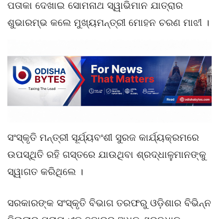
ପତାକା ଦେଖାଇ ସୋମନାଥ ସ୍ୱାଭିମାନ ଯାତ୍ରାର
ଶୁଭାରମ୍ଭ କଲେ ମୁଖ୍ୟମନ୍ତ୍ରୀ ମୋହନ ଚରଣ ମାଝୀ ।
ସଂସ୍କୃତି ମନ୍ତ୍ରୀ ସୂର୍ଯ୍ୟବଂଶୀ ସୁରଜ କାର୍ଯ୍ୟକ୍ରମରେ
ଉପସ୍ଥିତି ରହି ଗସ୍ତରେ ଯାଉଥିବା ଶ୍ରଦ୍ଧାଳୁମାନଙ୍କୁ
ସ୍ୱାଗତ କରିଥିଲେ ।
ସରକାରଙ୍କ ସଂସ୍କୃତି ବିଭାଗ ତରଫରୁ ଓଡ଼ିଶାର ବିଭିନ୍ନ