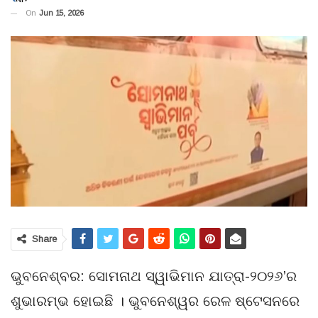
On
Jun 15, 2026
Share
ଭୁବନେଶ୍ବର: ସୋମନାଥ ସ୍ୱାଭିମାନ ଯାତ୍ରା-୨୦୨୬’ର
ଶୁଭାରମ୍ଭ ହୋଇଛି । ଭୁବନେଶ୍ୱର ରେଳ ଷ୍ଟେସନରେ