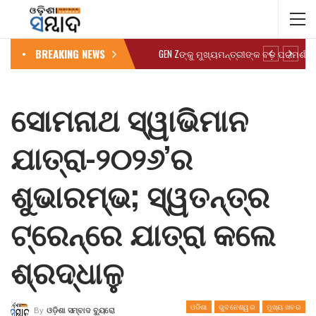
BREAKING NEWS
GEN Zଙ୍କୁ ମୁଖ୍ୟମନ୍ତ୍ରୀଙ୍କ ବଡ଼ ପରାମର୍ଶ
ସୋମନାଥ ସ୍ୱାଭିମାନ
ଯାତ୍ରା-୨୦୨୬’ର
ଶୁଭାରମ୍ଭ; ସ୍ୱତନ୍ତ୍ର
ଟ୍ରେନ୍‌ରେ ଯାତ୍ରା କଲେ
ଶ୍ରଦ୍ଧାଳୁ
ଓଡିଶା
ଭୁବନେଶ୍ୱର
ମୁଖ୍ୟ ଖବର
By
ଓଡ଼ିଶା ସମ୍ବାଦ ବ୍ୟୁରୋ