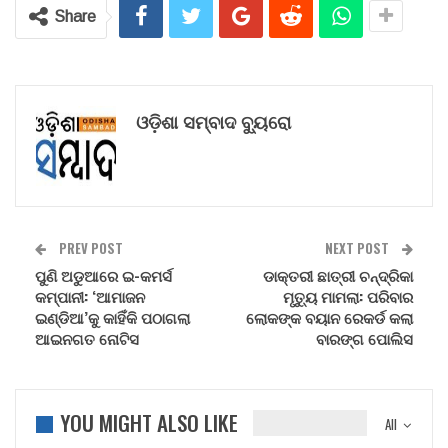
Share
ଓଡ଼ିଶା ସମ୍ବାଦ ବ୍ୟୁରୋ
PREV POST
NEXT POST
ପୁଣି ଅଡୁଆରେ ଇ-କମର୍ସ
ଡାକ୍ତରୀ ଛାତ୍ରୀ ଚନ୍ଦ୍ରିକା
କମ୍ପାନୀ: ‘ଆମାଜନ
ମୃତ୍ୟୁ ମାମଲା: ପରିବାର
ଇଣ୍ଡିଆ’କୁ କାହିଁକି ପଠାଗଲା
ଲୋକଙ୍କ ବୟାନ ରେକର୍ଡ କଲା
ଆଇନଗତ ନୋଟିସ
ବାରଙ୍ଗ ପୋଲିସ
YOU MIGHT ALSO LIKE
All