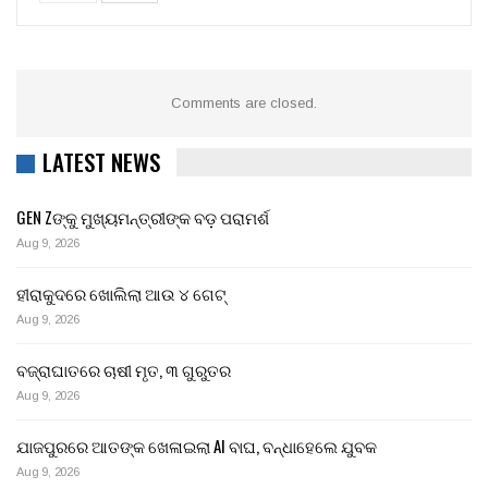
Comments are closed.
LATEST NEWS
GEN Zଙ୍କୁ ମୁଖ୍ୟମନ୍ତ୍ରୀଙ୍କ ବଡ଼ ପରାମର୍ଶ
Aug 9, 2026
ହୀରାକୁଦରେ ଖୋଲିଲା ଆଉ ୪ ଗେଟ୍
Aug 9, 2026
ବଜ୍ରାଘାତରେ ଚାଷୀ ମୃତ, ୩ ଗୁରୁତର
Aug 9, 2026
ଯାଜପୁରରେ ଆତଙ୍କ ଖେଳାଇଲା AI ବାଘ, ବନ୍ଧାହେଲେ ଯୁବକ
Aug 9, 2026